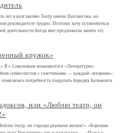
дитель
ь лет я возглавляю Театр имени Вахтангова, но
нном руководителе трудно. Поэтому хочу остановиться
ей деятельности.Когда мне предложили занять эту
венный кружок»
» Я с Соколовым знакомился в «Литературно-
 боев символистов с газетчиками — каждый «вторник»;
и появлялась потребность пощупать бородку Бальмонта
радоксов, или «Люблю театр, он
!»
«Люблю театр, он гораздо реальнее жизни!» «Хорошая
ер леди Уиндермир» так и называлась — «Пьеса о