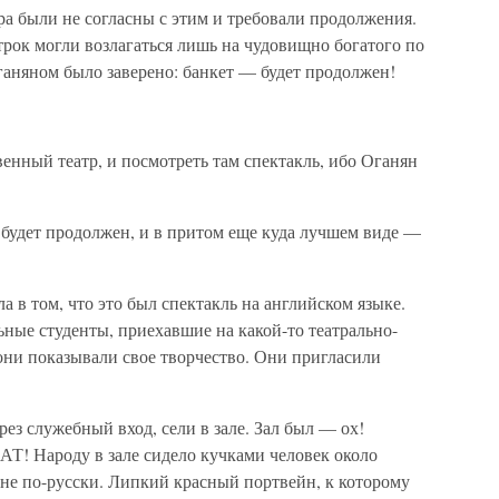
ра были не согласны с этим и требовали продолжения.
рок могли возлагаться лишь на чудовищно богатого по
аняном было заверено: банкет — будет продолжен!
нный театр, и посмотреть там спектакль, ибо Оганян
о будет продолжен, и в притом еще куда лучшем виде —
 в том, что это был спектакль на английском языке.
ьные студенты, приехавшие на какой-то театрально-
 они показывали свое творчество. Они пригласили
з служебный вход, сели в зале. Зал был — ох!
Т! Народу в зале сидело кучками человек около
 не по-русски. Липкий красный портвейн, к которому