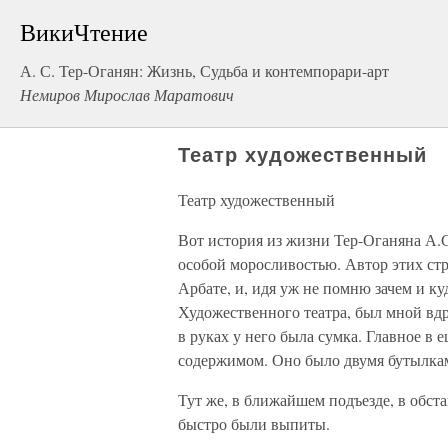
ВикиЧтение
А. С. Тер-Оганян: Жизнь, Судьба и контемпорари-арт
Немиров Мирослав Маратович
Театр художественный
Театр художественный
Вот история из жизни Тер-Оганяна А.С
особой моросливостью. Автор этих стр
Арбате, и, идя уж не помню зачем и к
Художественного театра, был мной вд
в руках у него была сумка. Главное в е
содержимом. Оно было двумя бутылка
Тут же, в ближайшем подъезде, в обст
быстро были выпиты.