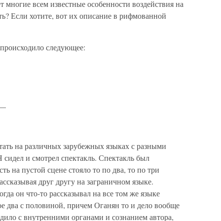
ет многие всем известные особенности воздействия на
ь? Если хотите, вот их описание в рифмованной
й происходило следующее:
 —
тать на различных зарубежных языках с разными
 сидел и смотрел спектакль. Спектакль был
ть на пустой сцене стояло то по два, то по три
рассказывая друг другу на заграничном языке.
гда он что-то рассказывал на все том же языке
ое два с половиной, причем Оганян то и дело вообще
сходило с внутренними органами и сознанием автора,