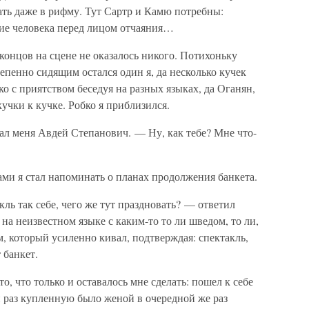
ать даже в рифму. Тут Сартр и Камю потребны:
е человека перед лицом отчаяния…
 концов на сцене не оказалось никого. Потихоньку
тепенно сидящим остался один я, да несколько кучек
ко с приятством беседуя на разных языках, да Оганян,
чки к кучке. Робко я приблизился.
ал меня Авдей Степанович. — Ну, как тебе? Мне что-
и я стал напоминать о планах продолжения банкета.
кль так себе, чего же тут праздновать? — ответил
на неизвестном языке с каким-то то ли шведом, то ли,
м, который усиленно кивал, подтверждая: спектакль,
 банкет.
то, что только и оставалось мне сделать: пошел к себе
й раз купленную было женой в очередной же раз