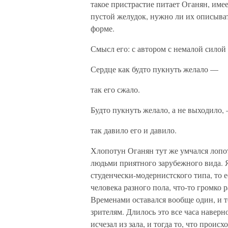
такое пристрастие питает Оганян, име
пустой желудок, нужно ли их описыват
форме.
Смысл его: с автором с немалой сило
Сердце как будто пукнуть желало —
так его сжало.
Будто пукнуть желало, а не выходило,
так давило его и давило.
Хлопотун Оганян тут же умчался лопо
людьми приятного зарубежного вида. Я
студенчески-модернистского типа, то ес
человека разного пола, что-то громко 
Временами оставался вообще один, и то
зрителям. Длилось это все часа наверн
исчезал из зала, и тогда то, что прои