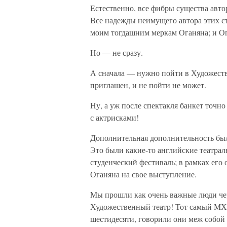
Естественно, все фибры существа авто
Все надежды неимущего автора этих ст
моим тогдашним меркам Оганяна; и Ог
Но — не сразу.
А сначала — нужно пойти в Художестве
приглашен, и не пойти не может.
Ну, а уж после спектакля банкет точн
с актрисками!
Дополнительная дополнительность была
Это были какие-то английские театрал
студенческий фестиваль; в рамках его
Оганяна на свое выступление.
Мы прошли как очень важные люди чере
Художественный театр! Тот самый МХА
шестидесяти, говорили они меж собой