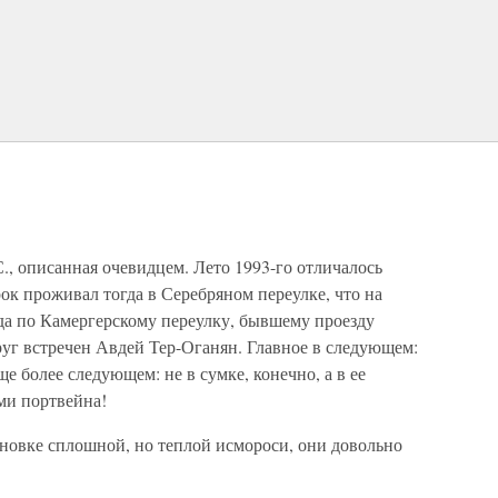
., описанная очевидцем. Лето 1993-го отличалось
ок проживал тогда в Серебряном переулке, что на
уда по Камергерскому переулку, бывшему проезду
руг встречен Авдей Тер-Оганян. Главное в следующем:
ще более следующем: не в сумке, конечно, а в ее
ми портвейна!
ановке сплошной, но теплой исмороси, они довольно