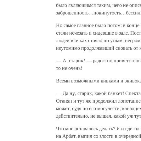
было являющимся таким, чего не опис
заброшенность…покинутость…бессили
Но самое главное было потом: в конце
стали исчезать и сидевшие в зале. Пос
людей в очках стояло по углам, негром
неутомимо продолжавший сновать от ку
— А, старик! — радостно приветствов
то не очень!
Всеми возможными кивками и экивокам
— Да ну, старик, какой банкет! Спекта
Оганян и тут же продолжил лопотание 
может, судя по его могучести, канадце
действительно, не вышел, какой уж тут
Что мне оставалось делать? Я и сделал 
на Арбат, выпил со злости в очередно