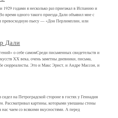
 1929 годами я несколько раз приезжал в Испанию и
 Во время одного такого приезда Дали объявил мне с
ал превосходную пьесу — «Дон Перлимплин, или
р Дали
ений» о себе самомСреди письменных свидетельств и
кусств XX века, очень заметны дневники, письма,
ебе сюрреалисты. Это и Макс Эрнст, и Андре Массон, и
 сидел на Петроградской стороне в гостях у Геннадия
ен. Рассматривал картины, которыми увешаны стены
 нас чаем со всякими вкусностями. А перед