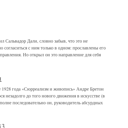
ил Сальвадор Дали, словно забыв, что это не
о согласиться с ним только в одном: прославлены его
правления. Но открыл он это направление для себя
м
е 1928 года «Сюрреализм и живопись» Андре Бретон
я незадолго до того нового движения в искусстве (в
полне последовательно он, руководитель абсурдных
33