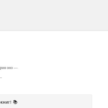
ария оно —
 —
книг! 📚