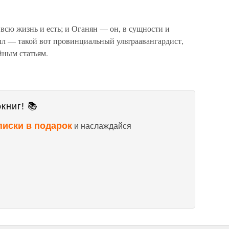
всю жизнь и есть; и Оганян — он, в сущности и
ыл — такой вот провинциальный ультраавангардист,
йным статьям.
книг! 📚
писки в подарок
и наслаждайся