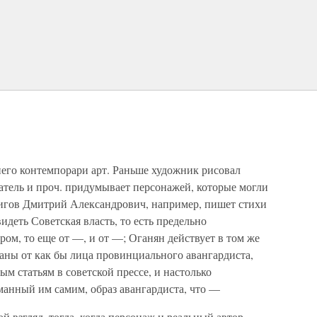
его контемпорари арт. Раньше художник рисовал
атель и проч. придумывает персонажей, которые могли
игов Дмитрий Александрович, например, пишет стихи
видеть Советская власть, то есть предельно
м, то еще от —, и от —; Оганян действует в том же
еланы от как бы лица провинциального авангардиста,
м статьям в советской прессе, и настолько
манный им самим, образ авангардиста, что —
й взгляд, тогда, когда персонаж и реальный автор