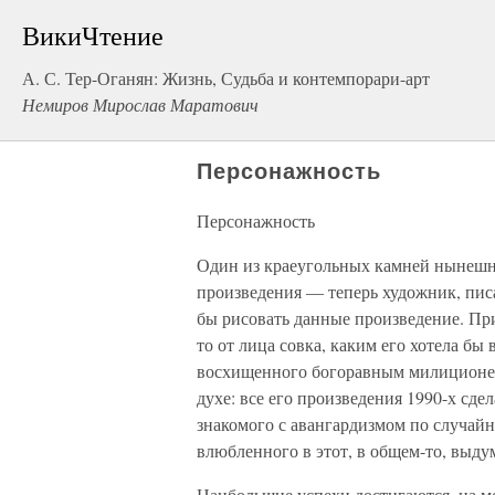
ВикиЧтение
А. С. Тер-Оганян: Жизнь, Судьба и контемпорари-арт
Немиров Мирослав Маратович
Персонажность
Персонажность
Один из краеугольных камней нынешн
произведения — теперь художник, пис
бы рисовать данные произведение. Пр
то от лица совка, каким его хотела бы 
восхищенного богоравным милиционеро
духе: все его произведения 1990-х сд
знакомого с авангардизмом по случайны
влюбленного в этот, в общем-то, выду
Наибольшие успехи достигаются, на мо