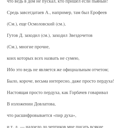
что ведь в дом не пускал, кто пришел если пьяный!
Средь завсегдатаев А., например, там был Ерофеев
(См.), еще Осмоловский (см.),
Гутов Д. заходил (см.), заходил Звездочетов
(См.), многие прочие,
коих которых всех назвать не сумею,
Ибо это ведь не является же официальным отчетом;
Было, короче, весьма интересно, даже просто пердуха!
Настоящая просто пердуха, как Горбачев говаривал
В изложении Довлатова,
что расшифровывается «пир духа»,
и т. д. — надоело до чертиков мне писать всякие