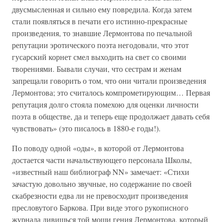
двусмысленная и сильно ему повредила. Когда затем
стали появляться в печати его истинно-прекрасные
произведения, то знавшие Лермонтова по печальной
репутации эротического поэта негодовали, что этот
гусарский корнет смел выходить на свет со своими
творениями. Бывали случаи, что сестрам и женам
запрещали говорить о том, что они читали произведения
Лермонтова; это считалось компрометирующим… Первая
репутация долго стояла помехою для оценки личности
поэта в обществе, да и теперь еще продолжает давать себя
чувствовать» (это писалось в 1880-е годы!).
По поводу одной «оды», в которой от Лермонтова
достается части начальствующего персонала Школы,
«известный наш библиограф NN» замечает: «Стихи
зачастую довольно звучные, но содержание по своей
скабрезности едва ли не превосходит произведения
пресловутого Баркова. При виде этого рукописного
журнала дивишься той мощи гения Лермонтова, который