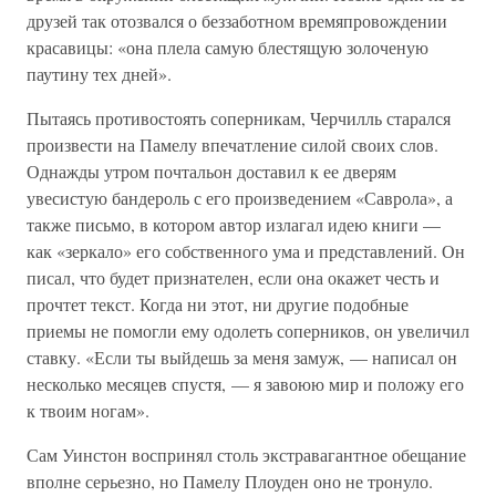
друзей так отозвался о беззаботном времяпровождении
красавицы: «она плела самую блестящую золоченую
паутину тех дней».
Пытаясь противостоять соперникам, Черчилль старался
произвести на Памелу впечатление силой своих слов.
Однажды утром почтальон доставил к ее дверям
увесистую бандероль с его произведением «Саврола», а
также письмо, в котором автор излагал идею книги —
как «зеркало» его собственного ума и представлений. Он
писал, что будет признателен, если она окажет честь и
прочтет текст. Когда ни этот, ни другие подобные
приемы не помогли ему одолеть соперников, он увеличил
ставку. «Если ты выйдешь за меня замуж, — написал он
несколько месяцев спустя, — я завоюю мир и положу его
к твоим ногам».
Сам Уинстон воспринял столь экстравагантное обещание
вполне серьезно, но Памелу Плоуден оно не тронуло.