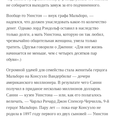
не собирается выходить замуж за его подчиненного.
Вообще-то Уинстон — внук графа Мальборо, —
надеялся, что должен унаследовать какое-то количество
денег. Однако лорд Рэндольф оставил в наследство
только долги, а мать Уинстона, которую он так любил,
чрезвычайно общительная женщина, умела только
тратить. (Друзья говорили о Дженни: «Для нее жизнь
начинается не меньше, чем с четырех десятков пар
обуви».)
Огромной удачей для семейства стала женитьба герцога
Мальборо на Консуэло Вандербильт — дочери
американского миллионера. В результате чего Санни
получил в приданое несколько миллионов долларов.
Санни — кузен Уинстона — или, как его полагалось
величать, — Чарльз Ричард Джон Спенсер-Черчилль, 9-й
герцог Мальборо. Пару лет — пока еще Консуэло не
родила в 1897 году первого из двух сыновей — Уинстон