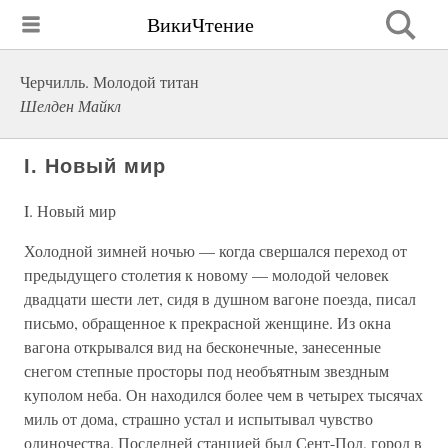
ВикиЧтение
Черчилль. Молодой титан
Шелден Майкл
I. Новый мир
I. Новый мир
Холодной зимней ночью — когда свершался переход от
предыдущего столетия к новому — молодой человек
двадцати шести лет, сидя в душном вагоне поезда, писал
письмо, обращенное к прекрасной женщине. Из окна
вагона открывался вид на бесконечные, занесенные
снегом степные просторы под необъятным звездным
куполом неба. Он находился более чем в четырех тысячах
миль от дома, страшно устал и испытывал чувство
одиночества. Последней станцией был Сент-Пол, город в