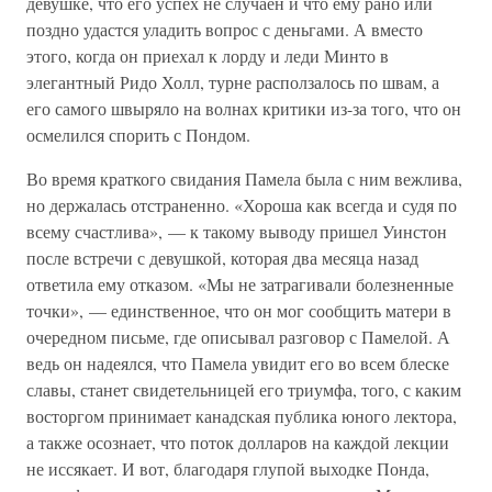
девушке, что его успех не случаен и что ему рано или
поздно удастся уладить вопрос с деньгами. А вместо
этого, когда он приехал к лорду и леди Минто в
элегантный Ридо Холл, турне расползалось по швам, а
его самого швыряло на волнах критики из-за того, что он
осмелился спорить с Пондом.
Во время краткого свидания Памела была с ним вежлива,
но держалась отстраненно. «Хороша как всегда и судя по
всему счастлива», — к такому выводу пришел Уинстон
после встречи с девушкой, которая два месяца назад
ответила ему отказом. «Мы не затрагивали болезненные
точки», — единственное, что он мог сообщить матери в
очередном письме, где описывал разговор с Памелой. А
ведь он надеялся, что Памела увидит его во всем блеске
славы, станет свидетельницей его триумфа, того, с каким
восторгом принимает канадская публика юного лектора,
а также осознает, что поток долларов на каждой лекции
не иссякает. И вот, благодаря глупой выходке Понда,