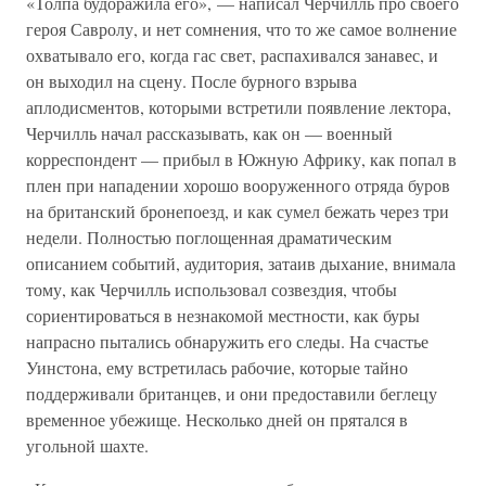
«Толпа будоражила его», — написал Черчилль про своего
героя Савролу, и нет сомнения, что то же самое волнение
охватывало его, когда гас свет, распахивался занавес, и
он выходил на сцену. После бурного взрыва
аплодисментов, которыми встретили появление лектора,
Черчилль начал рассказывать, как он — военный
корреспондент — прибыл в Южную Африку, как попал в
плен при нападении хорошо вооруженного отряда буров
на британский бронепоезд, и как сумел бежать через три
недели. Полностью поглощенная драматическим
описанием событий, аудитория, затаив дыхание, внимала
тому, как Черчилль использовал созвездия, чтобы
сориентироваться в незнакомой местности, как буры
напрасно пытались обнаружить его следы. На счастье
Уинстона, ему встретилась рабочие, которые тайно
поддерживали британцев, и они предоставили беглецу
временное убежище. Несколько дней он прятался в
угольной шахте.