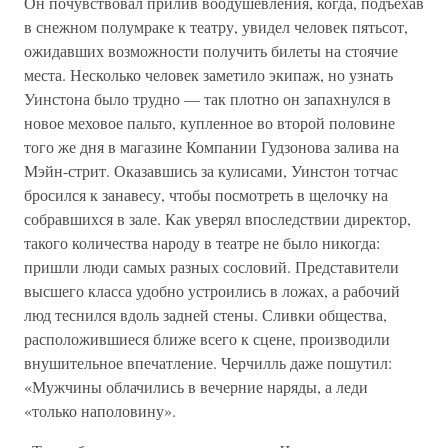
Он почувствовал прилив воодушевления, когда, подъехав
в снежном полумраке к театру, увидел человек пятьсот,
ожидавших возможности получить билеты на стоячие
места. Несколько человек заметило экипаж, но узнать
Уинстона было трудно — так плотно он запахнулся в
новое меховое пальто, купленное во второй половине
того же дня в магазине Компании Гудзонова залива на
Мэйн-стрит. Оказавшись за кулисами, Уинстон тотчас
бросился к занавесу, чтобы посмотреть в щелочку на
собравшихся в зале. Как уверял впоследствии директор,
такого количества народу в театре не было никогда:
пришли люди самых разных сословий. Представители
высшего класса удобно устроились в ложах, а рабочий
люд теснился вдоль задней стены. Сливки общества,
расположившиеся ближе всего к сцене, производили
внушительное впечатление. Черчилль даже пошутил:
«Мужчины облачились в вечерние наряды, а леди
«только наполовину».