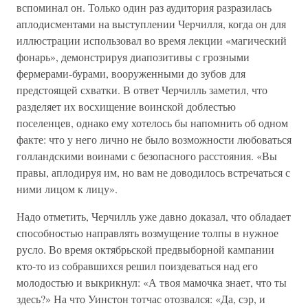
вспоминал он. Только один раз аудитория разразилась
аплодисментами на выступлении Черчилля, когда он для
иллюстрации использовал во время лекции «магический
фонарь», демонстрируя диапозитивы с грозными
фермерами-бурами, вооруженными до зубов для
предстоящей схватки. В ответ Черчилль заметил, что
разделяет их восхищение воинской доблестью
поселенцев, однако ему хотелось бы напомнить об одном
факте: что у него лично не было возможности любоваться
голландскими воинами с безопасного расстояния. «Вы
правы, аплодируя им, но вам не доводилось встречаться с
ними лицом к лицу».
Надо отметить, Черчилль уже давно доказал, что обладает
способностью направлять возмущение толпы в нужное
русло. Во время октябрьской предвыборной кампании
кто-то из собравшихся решил поиздеваться над его
молодостью и выкрикнул: «А твоя мамочка знает, что ты
здесь?» На что Уинстон тотчас отозвался: «Да, сэр, и