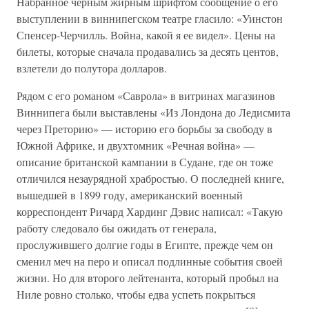
Набранное черным жирным шрифтом сообщение о его
выступлении в виннипегском театре гласило: «Уинстон
Спенсер-Черчилль. Война, какой я ее видел». Цены на
билеты, которые сначала продавались за десять центов,
взлетели до полутора долларов.
Рядом с его романом «Саврола» в витринах магазинов
Виннипега были выставлены «Из Лондона до Ледисмита
через Преторию» — историю его борьбы за свободу в
Южной Африке, и двухтомник «Речная война» —
описание британской кампании в Судане, где он тоже
отличился незаурядной храбростью. О последней книге,
вышедшей в 1899 году, американский военный
корреспондент Ричард Хардинг Дэвис написал: «Такую
работу следовало бы ожидать от генерала,
прослужившего долгие годы в Египте, прежде чем он
сменил меч на перо и описал подлинные события своей
жизни. Но для второго лейтенанта, который пробыл на
Ниле ровно столько, чтобы едва успеть покрыться