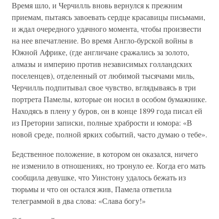
Время шло, и Черчилль вновь вернулся к прежним
приемам, пытаясь завоевать сердце красавицы письмами,
и ждал очередного удачного момента, чтобы произвести
на нее впечатление. Во время Англо-бурской войны в
Южной Африке, (где англичане сражались за золото,
алмазы и империю против независимых голландских
поселенцев), отделенный от любимой тысячами миль,
Черчилль подпитывал свое чувство, вглядываясь в три
портрета Памелы, которые он носил в особом бумажнике.
Находясь в плену у буров, он в конце 1899 года писал ей
из Претории записки, полные храбрости и юмора: «В
новой среде, полной ярких событий, часто думаю о тебе».
Бедственное положение, в котором он оказался, ничего
не изменило в отношениях, но тронуло ее. Когда его мать
сообщила девушке, что Уинстону удалось бежать из
тюрьмы и что он остался жив, Памела ответила
телеграммой в два слова: «Слава богу!»