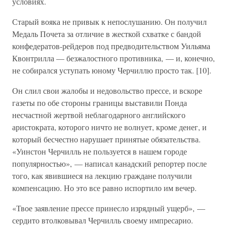
условиях.
Старый вояка не привык к непослушанию. Он получил
Медаль Почета за отличие в жесткой схватке с бандой
конфедератов-рейдеров под предводительством Уильяма
Квонтрилла — безжалостного противника, — и, конечно,
не собирался уступать юному Черчиллю просто так. [10].
Он слил свои жалобы и недовольство прессе, и вскоре
газеты по обе стороны границы выставили Понда
несчастной жертвой неблагодарного английского
аристократа, которого ничто не волнует, кроме денег, и
который бесчестно нарушает принятые обязательства.
«Уинстон Черчилль не пользуется в нашем городе
популярностью», — написал канадский репортер после
того, как явившиеся на лекцию граждане получили
компенсацию. Но это все равно испортило им вечер.
«Твое заявление прессе принесло изрядный ущерб», —
сердито втолковывал Черчилль своему импресарио.