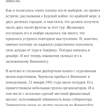
замыслы.
Как и полагалось члену палаты после выборов, он провел
встречи, рассказывая о Бурской войне, по крайней мере, в
двух десятках городов, и хвастался, что должен получить
около двух тысяч фунтов за этот тур. Желающих
послушать его в ноябре оказалось так много, что
пришлось устроить повторное выступление. И, конечно,
именно поэтому он надеялся существенно пополнить
свои доходы от тура в Америку. Поездка началась в
декабре. И вот теперь локомотив увлекал его к
заснеженному Виннипегу.
В котелке и стильном двубортном пальто с отделанным
мехом воротником, Черчилль прибыл в Виннипег в
понедельник, 21 января 1901 года около полудня. Его
приветствовала небольшая группа организаторов. И в
том числе с иголочки одетый местный финансовый
магнат, исполнявший обязанность вице-губернатора.
Температура упала до десяти градусов по Фаренгейту,