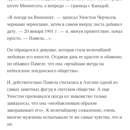
штате Миннесота, а впереди — граница с Канадой.
«В поезде на Виннипег, — записал Уинстон Черчилль
черными чернилами, затем в самом вверху листа добавил
дату, — 20 января 1901 г. — и, минуя приветствие, начал
просто, — Памела…».
Он обращался к девушке, которая стала величайшей
любовью его юности. Отдавая дань ее красоте и обаянию,
он объявил Памеле, что она «ярчайшая звезда на
небосклоне лондонского общества».
И, действительно Памела считалась в Англии одной из
самых заметных фигур в светском обществе. А еще
Уинстон признавался (когда их знакомство только
завязалось), что она «необъяснимым образом
завораживает его». К величайшему сожалению, очень
многие мужчины испытывали те же самые чувства, что и
он.