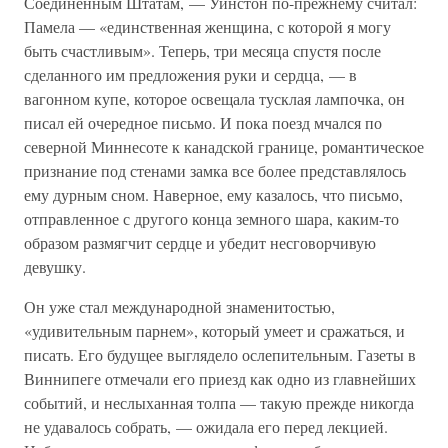
Соединенным Штатам, — Уинстон по-прежнему считал:
Памела — «единственная женщина, с которой я могу
быть счастливым». Теперь, три месяца спустя после
сделанного им предложения руки и сердца, — в
вагонном купе, которое освещала тусклая лампочка, он
писал ей очередное письмо. И пока поезд мчался по
северной Миннесоте к канадской границе, романтическое
признание под стенами замка все более представлялось
ему дурным сном. Наверное, ему казалось, что письмо,
отправленное с другого конца земного шара, каким-то
образом размягчит сердце и убедит несговорчивую
девушку.
Он уже стал международной знаменитостью,
«удивительным парнем», который умеет и сражаться, и
писать. Его будущее выглядело ослепительным. Газеты в
Виннипеге отмечали его приезд как одно из главнейших
событий, и неслыханная толпа — такую прежде никогда
не удавалось собрать, — ожидала его перед лекцией.