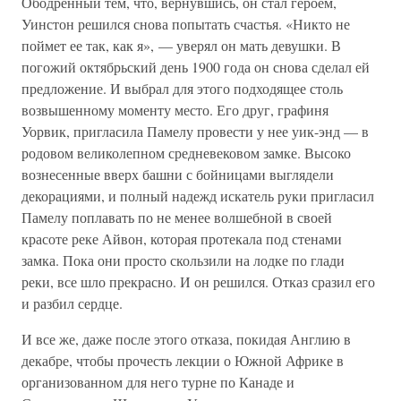
Ободренный тем, что, вернувшись, он стал героем,
Уинстон решился снова попытать счастья. «Никто не
поймет ее так, как я», — уверял он мать девушки. В
погожий октябрьский день 1900 года он снова сделал ей
предложение. И выбрал для этого подходящее столь
возвышенному моменту место. Его друг, графиня
Уорвик, пригласила Памелу провести у нее уик-энд — в
родовом великолепном средневековом замке. Высоко
вознесенные вверх башни с бойницами выглядели
декорациями, и полный надежд искатель руки пригласил
Памелу поплавать по не менее волшебной в своей
красоте реке Айвон, которая протекала под стенами
замка. Пока они просто скользили на лодке по глади
реки, все шло прекрасно. И он решился. Отказ сразил его
и разбил сердце.
И все же, даже после этого отказа, покидая Англию в
декабре, чтобы прочесть лекции о Южной Африке в
организованном для него турне по Канаде и