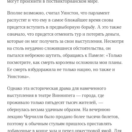
могут произойти в поствикторианском мире.
Вполне возможно, считал Уинстон, что парламент
распустят и что ему в самое ближайшее время снова
придется вступить в предвыборную борьбу. А это также
означало, что придется отменить тур и потерять деньги,
которые он мог получить за свои выступления. Несмотря
на столь неудачно сложившиеся обстоятельства, он
пытался небрежно шутить, обращаясь к Памеле: «Только
посмотрите, как смерть королевы осложнила мои планы.
Ее смерть взбудоражила не только нацию, но также и
Уинстона».
Однако эта историческая драма для намеченного
выступления в театре Виннипега — города, где
проживало только пятьдесят тысяч жителей, —
обернулась весьма удачным образом. На вечернюю
лекцию Черчилля было продано более тысячи билетов,
поэтому к обычным стульям пришлось приставлять
добавочные в конце зала и перед оркестровой ямой. Для