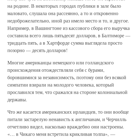
на родине. В некоторых городах публики в зале было
маловато, слушала она рассеянно, а то и откровенно
недоброжелательно, иной раз имело место и то, и другое.
Например, в Вашингтоне из кассового сбора его выручка
составила всего лишь пятьдесят долларов, в Балтиморе —
тридцать пять, а в Хартфорде сумма выглядела просто
позорно — десять долларов!
Многие американцы немецкого или голландского
происхождения отождествляли себя с бурами,
боровшимися за независимость, поэтому они без всякой
симпатии взирали на молодого человека, который
прославился тем, что сражался на стороне колониальной
державы.
Что же касается американских ирландцев, то они вообще
питали застарелую ненависть к англичанам, и Черчилль
отчетливо видел, насколько враждебно они настроены.
«… в Чикаго меня встретила крикливая толпа», —