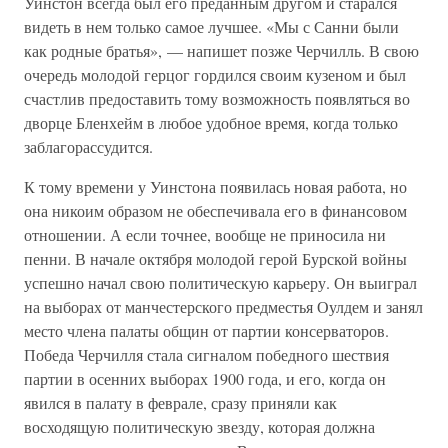
Уинстон всегда был его преданным другом и старался
видеть в нем только самое лучшее. «Мы с Санни были
как родные братья», — напишет позже Черчилль. В свою
очередь молодой герцог гордился своим кузеном и был
счастлив предоставить тому возможность появляться во
дворце Бленхейм в любое удобное время, когда только
заблагорассудится.
К тому времени у Уинстона появилась новая работа, но
она никоим образом не обеспечивала его в финансовом
отношении. А если точнее, вообще не приносила ни
пенни. В начале октября молодой герой Бурской войны
успешно начал свою политическую карьеру. Он выиграл
на выборах от манчестерского предместья Оулдем и занял
место члена палаты общин от партии консерваторов.
Победа Черчилля стала сигналом победного шествия
партии в осенних выборах 1900 года, и его, когда он
явился в палату в феврале, сразу приняли как
восходящую политическую звезду, которая должна