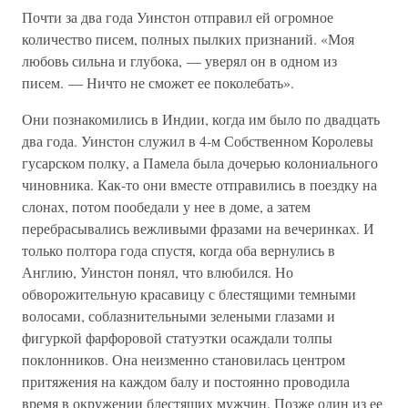
Почти за два года Уинстон отправил ей огромное
количество писем, полных пылких признаний. «Моя
любовь сильна и глубока, — уверял он в одном из
писем. — Ничто не сможет ее поколебать».
Они познакомились в Индии, когда им было по двадцать
два года. Уинстон служил в 4-м Собственном Королевы
гусарском полку, а Памела была дочерью колониального
чиновника. Как-то они вместе отправились в поездку на
слонах, потом пообедали у нее в доме, а затем
перебрасывались вежливыми фразами на вечеринках. И
только полтора года спустя, когда оба вернулись в
Англию, Уинстон понял, что влюбился. Но
обворожительную красавицу с блестящими темными
волосами, соблазнительными зелеными глазами и
фигуркой фарфоровой статуэтки осаждали толпы
поклонников. Она неизменно становилась центром
притяжения на каждом балу и постоянно проводила
время в окружении блестящих мужчин. Позже один из ее