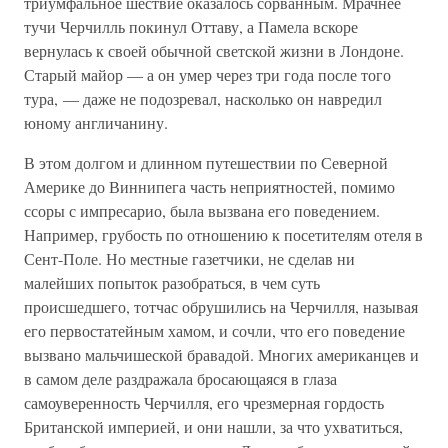
триумфальное шествие оказалось сорванным. Мрачнее
тучи Черчилль покинул Оттаву, а Памела вскоре
вернулась к своей обычной светской жизни в Лондоне.
Старый майор — а он умер через три года после того
тура, — даже не подозревал, насколько он навредил
юному англичанину.
В этом долгом и длинном путешествии по Северной
Америке до Виннипега часть неприятностей, помимо
ссоры с импресарио, была вызвана его поведением.
Например, грубость по отношению к посетителям отеля в
Сент-Поле. Но местные газетчики, не сделав ни
малейших попыток разобраться, в чем суть
происшедшего, тотчас обрушились на Черчилля, называя
его первостатейным хамом, и сочли, что его поведение
вызвано мальчишеской бравадой. Многих американцев и
в самом деле раздражала бросающаяся в глаза
самоуверенность Черчилля, его чрезмерная гордость
Британской империей, и они нашли, за что ухватиться,