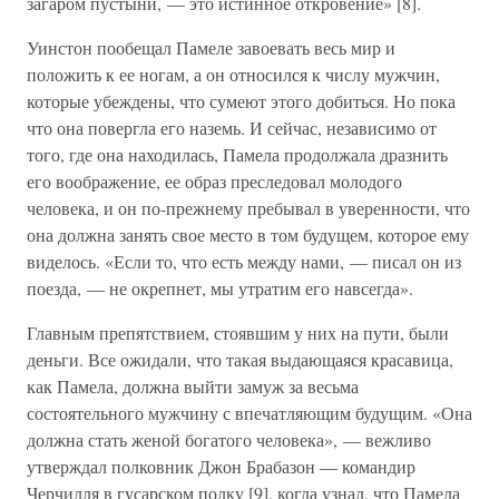
загаром пустыни, — это истинное откровение» [8].
Уинстон пообещал Памеле завоевать весь мир и
положить к ее ногам, а он относился к числу мужчин,
которые убеждены, что сумеют этого добиться. Но пока
что она повергла его наземь. И сейчас, независимо от
того, где она находилась, Памела продолжала дразнить
его воображение, ее образ преследовал молодого
человека, и он по-прежнему пребывал в уверенности, что
она должна занять свое место в том будущем, которое ему
виделось. «Если то, что есть между нами, — писал он из
поезда, — не окрепнет, мы утратим его навсегда».
Главным препятствием, стоявшим у них на пути, были
деньги. Все ожидали, что такая выдающаяся красавица,
как Памела, должна выйти замуж за весьма
состоятельного мужчину с впечатляющим будущим. «Она
должна стать женой богатого человека», — вежливо
утверждал полковник Джон Брабазон — командир
Черчилля в гусарском полку [9], когда узнал, что Памела