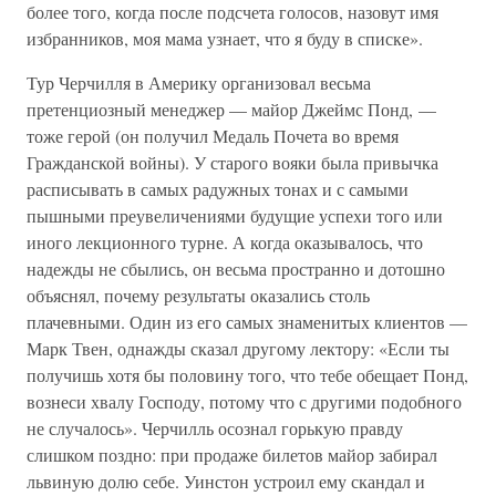
более того, когда после подсчета голосов, назовут имя
избранников, моя мама узнает, что я буду в списке».
Тур Черчилля в Америку организовал весьма
претенциозный менеджер — майор Джеймс Понд, —
тоже герой (он получил Медаль Почета во время
Гражданской войны). У старого вояки была привычка
расписывать в самых радужных тонах и с самыми
пышными преувеличениями будущие успехи того или
иного лекционного турне. А когда оказывалось, что
надежды не сбылись, он весьма пространно и дотошно
объяснял, почему результаты оказались столь
плачевными. Один из его самых знаменитых клиентов —
Марк Твен, однажды сказал другому лектору: «Если ты
получишь хотя бы половину того, что тебе обещает Понд,
вознеси хвалу Господу, потому что с другими подобного
не случалось». Черчилль осознал горькую правду
слишком поздно: при продаже билетов майор забирал
львиную долю себе. Уинстон устроил ему скандал и