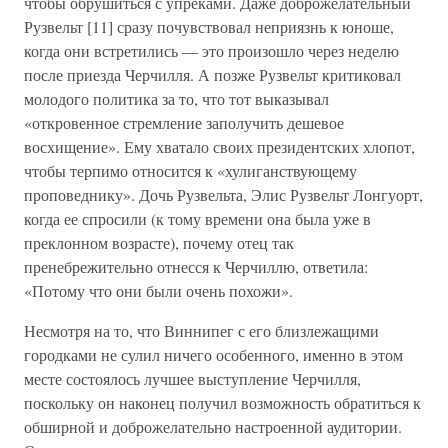
чтобы обрушиться с упреками. Даже доброжелательный
Рузвельт [11] сразу почувствовал неприязнь к юноше,
когда они встретились — это произошло через неделю
после приезда Черчилля. А позже Рузвельт критиковал
молодого политика за то, что тот выказывал
«откровенное стремление заполучить дешевое
восхищение». Ему хватало своих президентских хлопот,
чтобы терпимо относится к «хулиганствующему
проповеднику». Дочь Рузвельта, Элис Рузвельт Лонгуорт,
когда ее спросили (к тому времени она была уже в
преклонном возрасте), почему отец так
пренебрежительно отнесся к Черчиллю, ответила:
«Потому что они были очень похожи».
Несмотря на то, что Виннипег с его близлежащими
городками не сулил ничего особенного, именно в этом
месте состоялось лучшее выступление Черчилля,
поскольку он наконец получил возможность обратиться к
обширной и доброжелательно настроенной аудитории.