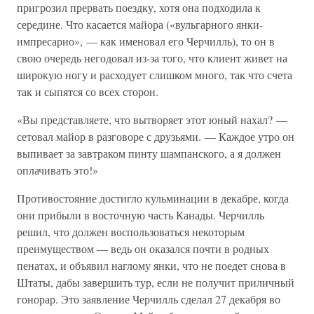
пригрозил прервать поездку, хотя она подходила к
середине. Что касается майора («вульгарного янки-
импресарио», — как именовал его Черчилль), то он в
свою очередь негодовал из-за того, что клиент живет на
широкую ногу и расходует слишком много, так что счета
так и сыпятся со всех сторон.
«Вы представляете, что вытворяет этот юный нахал? —
сетовал майор в разговоре с друзьями. — Каждое утро он
выпивает за завтраком пинту шампанского, а я должен
оплачивать это!»
Противостояние достигло кульминации в декабре, когда
они прибыли в восточную часть Канады. Черчилль
решил, что должен воспользоваться некоторым
преимуществом — ведь он оказался почти в родных
пенатах, и объявил наглому янки, что не поедет снова в
Штаты, дабы завершить тур, если не получит приличный
гонорар. Это заявление Черчилль сделал 27 декабря во