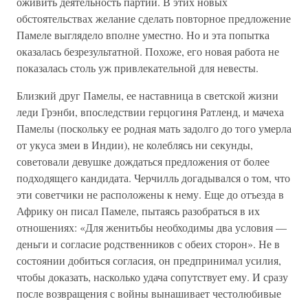
оживить деятельность партии. В этих новых
обстоятельствах желание сделать повторное предложение
Памеле выглядело вполне уместно. Но и эта попытка
оказалась безрезультатной. Похоже, его новая работа не
показалась столь уж привлекательной для невесты.
Близкий друг Памелы, ее наставница в светской жизни
леди Грэнби, впоследствии герцогиня Ратленд, и мачеха
Памелы (поскольку ее родная мать задолго до того умерла
от укуса змеи в Индии), не колеблясь ни секунды,
советовали девушке дождаться предложения от более
подходящего кандидата. Черчилль догадывался о том, что
эти советчики не расположены к нему. Еще до отъезда в
Африку он писал Памеле, пытаясь разобраться в их
отношениях: «Для женитьбы необходимы два условия —
деньги и согласие родственников с обеих сторон». Не в
состоянии добиться согласия, он предпринимал усилия,
чтобы доказать, насколько удача сопутствует ему. И сразу
после возвращения с войны вынашивает честолюбивые