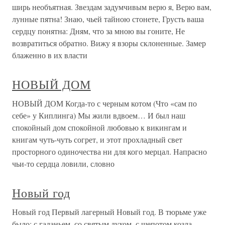
ширь необъятная. Звездам задумчивым верю я, Верю вам,
лунные пятна! Знаю, чьей тайною стонете, Грусть ваша
сердцу понятна: Дням, что за мною вы гоните, Не
возвратиться обратно. Вижу я взоры склоненные. Замер
блаженно в их власти
НОВЫЙ ДОМ
НОВЫЙ ДОМ Когда-то с черным котом (Что «сам по
себе» у Киплинга) Мы жили вдвоем… И был наш
спокойный дом спокойной любовью к викингам и
книгам чуть-чуть согрет, и этот прохладный свет
просторного одиночества ни для кого мерцал. Напрасно
чьи-то сердца ловили, словно
Новый год
Новый год Первый лагерный Новый год. В тюрьме уже
было: с гаданьем, со святым духом, с шепотом козла-