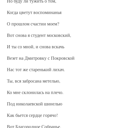
Но буду ли тужить о том,
Когда цветут воспоминанья
О прошлом счастии моем?
Вот снова я студент московский,
И ты со мной, и снова вскачь
Везет на Дмитровку с Покровской
Нас тот же старенький лихач.
Ты, вся забросана метелью,
Ко мне склонилась на плечо.
Под николаевской шинелью
Как бьется сердце горячо!
Вот Благородное Собранье.