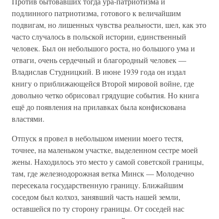
Против бытовавших тогда ура-патриотизма и
подлинного патриотизма, готового к величайшим
подвигам, но лишенных чувства реальности, шел, как это
часто случалось в польской истории, единственный
человек. Был он небольшого роста, но большого ума и
отваги, очень сердечный и благородный человек —
Владислав Студницкий. В июне 1939 года он издал
книгу о приближающейся Второй мировой войне, где
довольно четко обрисовал грядущие события. Но книга
ещё до появления на прилавках была конфискована
властями.
Отпуск я провел в небольшом имении моего тестя,
точнее, на маленьком участке, выделенном сестре моей
жены. Находилось это место у самой советской границы,
там, где железнодорожная ветка Минск — Молодечно
пересекала государственную границу. Ближайшим
соседом был колхоз, занявший часть нашей земли,
оставшейся по ту сторону границы. От соседей нас