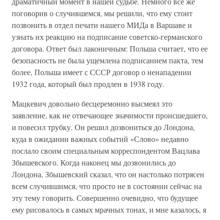
драматичный момент в нашей судьбе. Немного все же
поговорив о случившемся, мы решили, что ему стоит
позвонить в отдел печати нашего МИДа в Варшаве и
узнать их реакцию на подписание советско-германского
договора. Ответ был лаконичным: Польша считает, что ее
безопасность не была ущемлена подписанием пакта, тем
более, Польша имеет с СССР договор о ненападении
1932 года, который был продлен в 1938 году.
Мацкевич довольно бесцеремонно высмеял это
заявление, как не отвечающее значимости происшедшего,
и повесил трубку. Он решил дозвониться до Лондона,
куда в ожидании важных событий «Слово» недавно
послало своим специальным корреспондентом Вацлава
Збышевского. Когда наконец мы дозвонились до
Лондона, Збышевский сказал, что он настолько потрясен
всем случившимся, что просто не в состоянии сейчас на
эту тему говорить. Совершенно очевидно, что будущее
ему рисовалось в самых мрачных тонах, и мне казалось, я