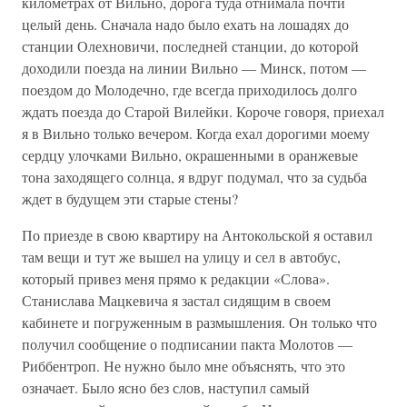
километрах от Вильно, дорога туда отнимала почти
целый день. Сначала надо было ехать на лошадях до
станции Олехновичи, последней станции, до которой
доходили поезда на линии Вильно — Минск, потом —
поездом до Молодечно, где всегда приходилось долго
ждать поезда до Старой Вилейки. Короче говоря, приехал
я в Вильно только вечером. Когда ехал дорогими моему
сердцу улочками Вильно, окрашенными в оранжевые
тона заходящего солнца, я вдруг подумал, что за судьба
ждет в будущем эти старые стены?
По приезде в свою квартиру на Антокольской я оставил
там вещи и тут же вышел на улицу и сел в автобус,
который привез меня прямо к редакции «Слова».
Станислава Мацкевича я застал сидящим в своем
кабинете и погруженным в размышления. Он только что
получил сообщение о подписании пакта Молотов —
Риббентроп. Не нужно было мне объяснять, что это
означает. Было ясно без слов, наступил самый