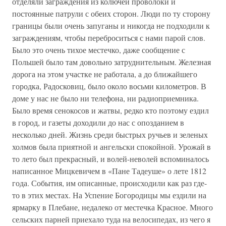
отделяли заграждения из колючей проволоки и
постоянные патрули с обеих сторон. Люди по ту сторону
границы были очень запуганы и никогда не подходили к
заграждениям, чтобы переброситься с нами парой слов.
Было это очень тихое местечко, даже сообщение с
Польшей было там довольно затруднительным. Железная
дорога на этом участке не работала, а до ближайшего
городка, Радосковиц, было около восьми километров. В
доме у нас не было ни телефона, ни радиоприемника.
Было время сенокосов и жатвы, редко кто поэтому ездил
в город, и газеты доходили до нас с опозданием в
несколько дней. Жизнь среди быстрых ручьев и зеленых
холмов была приятной и ангельски спокойной. Урожай в
то лето был прекрасный, и волей-неволей вспоминалось
написанное Мицкевичем в «Пане Тадеуше» о лете 1812
года. События, им описанные, происходили как раз где-
то в этих местах. На Успение Богородицы мы ездили на
ярмарку в Плебане, недалеко от местечка Красное. Много
сельских парней приехало туда на велосипедах, из чего я