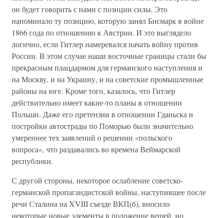
он будет говорить с нами с позиции силы. Это
напоминало ту позицию, которую занял Бисмарк в войне
1866 года по отношению к Австрии. И это выглядело
логично, если Гитлер намеревался начать войну против
России. В этом случае наши восточные границы стали бы
прекрасным плацдармом для германского наступления и
на Москву, и на Украину, и на советские промышленные
районы на юге. Кроме того, казалось, что Гитлер
действительно имеет какие-то планы в отношении
Польши. Даже его претензии в отношении Гданьска и
постройки автострады по Поморью были значительно
умереннее тех заявлений о решении «польского
вопроса», что раздавались во времена Веймарской
республики.
С другой стороны, некоторое ослабление советско-
германской пропагандистской войны, наступившее после
речи Сталина на XVIII съезде ВКП(б), вносило
некоторые новые элементы в положение вещей, но