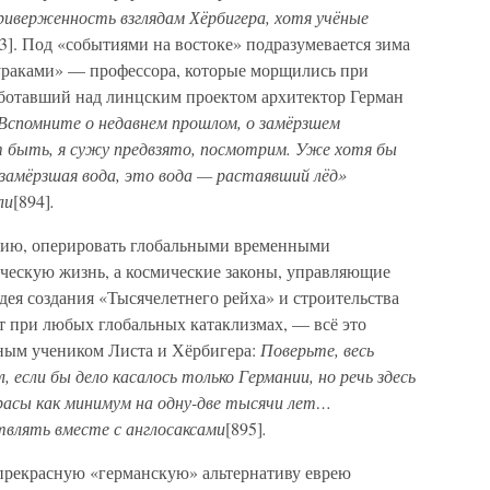
риверженность взглядам Хёрбигера, хотя учёные
93]. Под «событиями на востоке» подразумевается зима
ураками» — профессора, которые морщились при
ботавший над линцским проектом архитектор Герман
Вспомните о недавнем прошлом, о замёрзшем
быть, я сужу предвзято, посмотрим. Уже хотя бы
 замёрзшая вода, это вода — растаявший лёд»
ли
[894]
.
рию, оперировать глобальными временными
еческую жизнь, а космические законы, управляющие
идея создания «Тысячелетнего рейха» и строительства
т при любых глобальных катаклизмах, — всё это
жным учеником Листа и Хёрбигера:
Поверьте, весь
, если бы дело касалось только Германии, но речь здесь
расы как минимум на одну-две тысячи лет…
влять вместе с англосаксами
[895]
.
прекрасную «германскую» альтернативу еврею