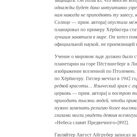
однажды будет дано интуитивно узрет
нам никогда не приподнять ту завесу
Солнце — прим. автора]
опустила меж
планировал по примеру Хёрбигера ста
лучшим занятием в мире
. Он хотел по
официальной наукой, не приемлющей н
Учение о мировом льде должно было с
планетарии на горе Пёстлингберг в Ли
изображение вселенной по Птолемею, 
по Хёрбигеру. Гитлер мечтал в 1942 г
редкой красоты… Языческий храм с го
церковь — прим. автора]
и построю та
приходить тысячи людей, чтобы прико
нужно
заменить религию более высок
глазами могли увидеть деяния всемогущ
«Небеса славят Предвечного»[892].
Гауляйтер Август Айгрубер записал за