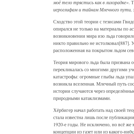
моё тело трястись как в лихорадке»
. 
иероглифам и тайнам Млечного пути, 
Сходство этой теории с тезисами Гвид
опирался не только на материалы по ас
возникновении мира изо льда говорило
никто правильно не истолковал[887]. У
расположенная на покрытом льдом сев
Теория мирового льда была призвана о
перекликалась со многими другими уче
катастрофы: огромные глыбы льда упал
возникла вселенная. Млечный путь сос
истории случаются через определённ
природными катаклизмами.
Хёрбигер начал работать над своей те
стала известна лишь после публикации
1920-е годы. Не исключено, но всё же 
концепции из газет или из какого-нибу