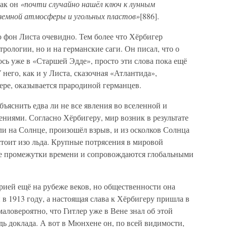
Так он
«почти случайно нашёл ключ к лунным
земной атмосферы и угольных пластов»
[886].
о фон Листа очевидно. Тем более что Хёрбигер
трологии, но и на германские саги. Он писал, что о
сь уже в «Старшей Эдде», просто эти слова пока ещё
 него, как и у Листа, сказочная «Атлантида»,
ере, оказывается прародиной германцев.
бъяснить едва ли не все явления во вселенной и
ниями. Согласно Хёрбигеру, мир возник в результате
и на Солнце, произошёл взрыв, и из осколков Солнца
тоит изо льда. Крупные потрясения в мировой
ые промежутки времени и сопровождаются глобальными
орией ещё на рубеже веков, но общественности она
 в 1913 году, а настоящая слава к Хёрбигеру пришла в
маловероятно, что Гитлер уже в Вене знал об этой
дь доклада. А вот в Мюнхене он, по всей видимости,