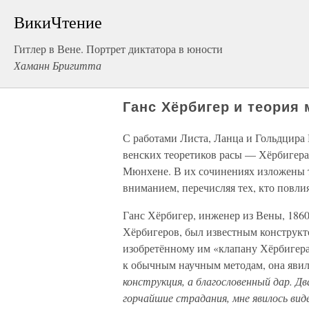
ВикиЧтение
Гитлер в Вене. Портрет диктатора в юности
Хаманн Бригитта
Ганс Хёрбигер и теория
С работами Листа, Ланца и Гольдцира 
венских теоретиков расы — Хёрбигера,
Мюнхене. В их сочинениях изложены те
вниманием, перечисляя тех, кто повли
Ганс Хёрбигер, инженер из Вены, 1860
Хёрбигеров, был известным конструкт
изобретённому им «клапану Хёрбигера»
к обычным научным методам, она явил
конструкция, а благословенный дар. Д
горчайшие страдания, мне явилось виде