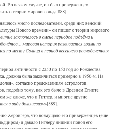
ной. Во всяком случае, он был приверженцем
ить о теории мирового льда[888].
нашлось много последователей, среди них венский
ультуры Нового времени» он пишет о теории мирового
звитие заключалось в смене периодов подъёма и
ездочётов… мировая история развивается эрами по
ся по месту Солнца в период весеннего равноденствия
ериод античности с 2250 по 150 год до Рождества
ха, должна была закончиться примерно в 1950-м. На
олея», согласно предсказаниям астрологов,
в, подобно тому, как это было в Древнем Египте.
ом же ключе, что и Гитлер, и многие другие
тся в виду большевизм»
[889].
рию Хёрбигера, что возмущало его приверженцев (ещё
льдциром) и давало Гитлеру лишний повод его
просы можно решить лишь в случае,
если человеку