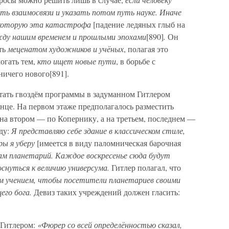
ь взаимосвязи и указать потом путь науке. Иначе
, которую эта катастрофа
[падение ледяных глыб на
ду нашим временем и прошлыми эпохами
[890]
.
Он
ть
меценатом художников и учёных
, полагая это
могать тем,
кто ищет новые пути
, в борьбе с
ичего нового[891].
тать гвоздём программы в задуманном Гитлером
нце. На первом этаже предполагалось разместить
на втором — по Копернику, а на третьем, последнем —
оду:
Я представляю себе здание в классическом стиле,
ры я уберу
[имеется в виду паломническая барочная
м планетарий. Каждое воскресенье сюда будут
снуться к величию универсума.
Гитлер полагал, что
им учением, чтобы посетители планетариев своими
его бога.
Девиз таких учреждений должен гласить:
 Гитлером:
«Фюрер со всей определённостью сказал,