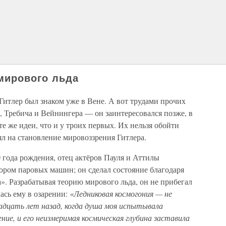
 мирового льда
Гитлер был знаком уже в Вене. А вот трудами прочих
 Требича и Вейнингера — он заинтересовался позже, в
 же идеи, что и у троих первых. Их нельзя обойти
ял на становление мировоззрения Гитлера.
 года рождения, отец актёров Пауля и Аттилы
ором паровых машин; он сделал состояние благодаря
. Разрабатывая теорию мирового льда, он не прибегал
ась ему в озарении:
«Ледниковая космогония — не
вадцать лет назад, когда душа моя испытывала
ние, и его неизмеримая космическая глубина заставила