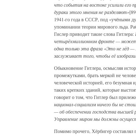
что события на востоке усилили его п
дураки этого мнения не разделяют»
[8
1941-го года в СССР, под «учёными д
упоминании теории мирового льда. Ра
Гислер приводит такие слова Гитлера:
четырёхмиллионном фронте — может 
одна только эта фраза «Это не лёд —
заслуживает того, чтобы её изобрази
Обыкновение Гитлера, осмысляя исто
промежутками, брать меркой не челов
человеческой историей, его безумная 
таких крепких зданий, которые выстоя
говорит о том, что Гитлер был приле
национал-социализм ничего бы не стоил
— об обеспечении господства высшей 
Управление миром мы должны осущест
Помимо прочего, Хёрбигер составлял 