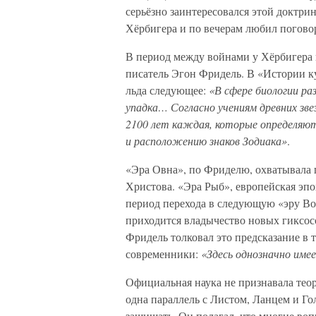
серьёзно заинтересовался этой доктри
Хёрбигера и по вечерам любил поговор
В период между войнами у Хёрбигера 
писатель Эгон Фридель. В «Истории к
льда следующее:
«В сфере биологии ра
упадка… Согласно учениям древних зв
2100 лет каждая, которые определяют
и расположению знаков Зодиака»
.
«Эра Овна», по Фриделю, охватывала п
Христова. «Эра Рыб», европейская эпо
период перехода в следующую «эру Вод
приходится владычество новых гиксосо
Фридель толковал это предсказание в т
современники:
«Здесь однозначно имее
Официальная наука не признавала тео
одна параллель с Листом, Ланцем и Го
защищать. Он полагал, что многие во