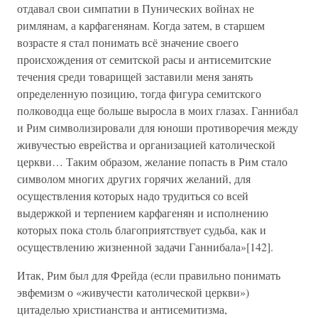
отдавал свои симпатии в Пунических войнах не
римлянам, а карфагенянам. Когда затем, в старшем
возрасте я стал понимать всё значение своего
происхождения от семитской расы и антисемитские
течения среди товарищей заставили меня занять
определенную позицию, тогда фигура семитского
полководца еще больше выросла в моих глазах. Ганнибал
и Рим символизировали для юноши противоречия между
живучестью еврейства и организацией католической
церкви… Таким образом, желание попасть в Рим стало
символом многих других горячих желаний, для
осуществления которых надо трудиться со всей
выдержкой и терпением карфагенян и исполнению
которых пока столь благоприятствует судьба, как и
осуществлению жизненной задачи Ганнибала»[142].
Итак, Рим был для Фрейда (если правильно понимать
эвфемизм о «живучести католической церкви»)
цитаделью христианства и антисемитизма,