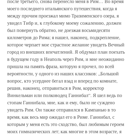
после третьего, снова перенесло меня в Рим… Во время
моего последнего итальянского путешествия, когда я
между прочим проезжал мимо Тразименского озера, я
увидел Тибр и, к глубокому моему сожалению, должен
был повернуть обратно, не доезжая восьмидесяти
километров до Рима; я нашел, наконец, подкрепление,
которое черпает мое страстное желание увидеть Вечный
город из внешних впечатлений. Я обдумал план поехать
в будущем году в Неаполь через Рим, и мне неожиданно
пришла на память фраза, которую я прочел, по всей
вероятности, у одного из наших классиков: „Большой
вопрос, кто усерднее бегал взад и вперед по комнате,
решив, наконец, отправиться в Рим, корректор
Винкельман или полководец Ганнибал“. Я шел ведь по
стопам Ганнибала, мне, как и ему, было не суждено
увидеть Рим. Он также отправился в Кампанью в то
время, как весь мир ожидал его в Риме. Ганнибал, с
которым у меня есть это сходство, был любимым героем
моих гимназических лет; как многие в этом возрасте, я