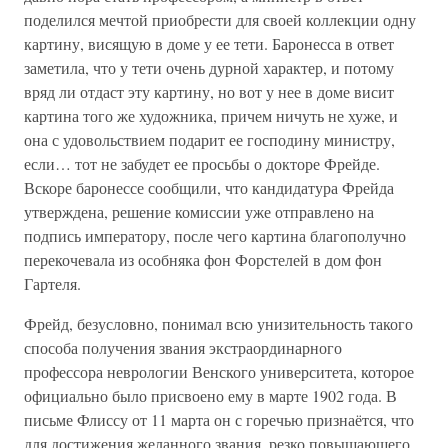
поделился мечтой приобрести для своей коллекции одну
картину, висящую в доме у ее тети. Баронесса в ответ
заметила, что у тети очень дурной характер, и потому
вряд ли отдаст эту картину, но вот у нее в доме висит
картина того же художника, причем ничуть не хуже, и
она с удовольствием подарит ее господину министру,
если… тот не забудет ее просьбы о докторе Фрейде.
Вскоре баронессе сообщили, что кандидатура Фрейда
утверждена, решение комиссии уже отправлено на
подпись императору, после чего картина благополучно
перекочевала из особняка фон Форстелей в дом фон
Гартеля.
Фрейд, безусловно, понимал всю унизительность такого
способа получения звания экстраординарного
профессора неврологии Венского университета, которое
официально было присвоено ему в марте 1902 года. В
письме Флиссу от 11 марта он с горечью признаётся, что
для достижения желанного звания, резко повышающего