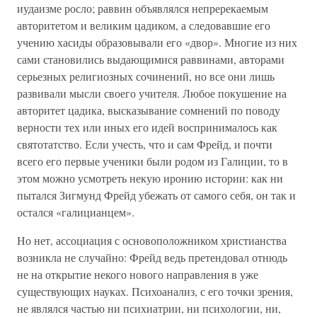
иудаизме росло; раввин объявлялся непререкаемым
авторитетом и великим цадиком, а следовавшие его
учению хасиды образовывали его «двор». Многие из них
сами становились выдающимися раввинами, авторами
серьезных религиозных сочинений, но все они лишь
развивали мысли своего учителя. Любое покушение на
авторитет цадика, высказывание сомнений по поводу
верности тех или иных его идей воспринималось как
святотатство. Если учесть, что и сам Фрейд, и почти
всего его первые ученики были родом из Галиции, то в
этом можно усмотреть некую иронию истории: как ни
пытался Зигмунд Фрейд убежать от самого себя, он так и
остался «галицианцем».
Но нет, ассоциация с основоположником христианства
возникла не случайно: Фрейд ведь претендовал отнюдь
не на открытие некого нового направления в уже
существующих науках. Психоанализ, с его точки зрения,
не являлся частью ни психиатрии, ни психологии, ни,