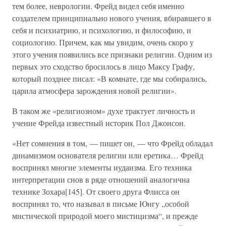
тем более, неврологии. Фрейд видел себя именно
создателем принципиально нового учения, вбиравшего в
себя и психиатрию, и психологию, и философию, и
социологию. Причем, как мы увидим, очень скоро у
этого учения появились все признаки религии. Одним из
первых это сходство бросилось в лицо Максу Графу,
который позднее писал: «В комнате, где мы собирались,
царила атмосфера зарождения новой религии».
В таком же «религиозном» духе трактует личность и
учение Фрейда известный историк Пол Джонсон.
«Нет сомнения в том, — пишет он, — что Фрейд обладал
динамизмом основателя религии или еретика… Фрейд
воспринял многие элементы иудаизма. Его техника
интерпретации снов в ряде отношений аналогична
технике Зохара[145]. От своего друга Флисса он
воспринял то, что называл в письме Юнгу „особой
мистической природой моего мистицизма“, и прежде