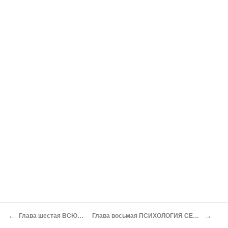
←
→
Глава шестая ВСЮДУ ЖИЗНЬ
Глава восьмая ПСИХОЛОГИЯ СЕКСУАЛЬНОСТИ