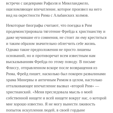
встречи с шедеврами Рафаэля и Микеланджело,
ошеломляющее впечатление, которое произвел на него
вид на окрестности Рима с Альбанских холмов.
Некоторые биографы считают, что поездка в Рим
продемонстрировала тяготение Фрейда к христианству и
даже мучившие его сомнения, не стоит ли ему креститься
и таким образом значительно облегчить себе жизнь.
Однако такие предположения не просто лишены
оснований, но и противоречат всем известным нам
высказываниям Фрейда по этому поводу. В письме
Флиссу, отправленном вскоре после возвращения из
Рима, Фрейд пишет, насколько был покорен развалинами
храма Минервы и античным Римом в целом, настолько
отталкивающее впечатление вызвал «второй Рим» —
христианский. «Меня преследовала мысль о моей
собственной нищете и всей нищете вокруг нас, о которой
мне хорошо известно. Я не могу вынести лживость
попыток искупления людей, в своей гордыне