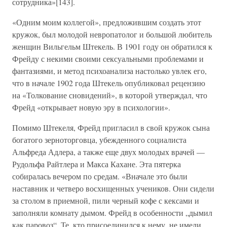
сотрудника»[143].
«Одним моим коллегой», предложившим создать этот
кружок, был молодой невропатолог и большой любитель
женщин Вильгельм Штекель. В 1901 году он обратился к
Фрейду с некими своими сексуальными проблемами и
фантазиями, и метод психоанализа настолько увлек его,
что в начале 1902 года Штекель опубликовал рецензию
на «Толкование сновидений», в которой утверждал, что
Фрейд «открывает новую эру в психологии».
Помимо Штекеля, Фрейд пригласил в свой кружок сына
богатого зерноторговца, убежденного социалиста
Альфреда Адлера, а также еще двух молодых врачей —
Рудольфа Райтлера и Макса Кахане. Эта пятерка
собиралась вечером по средам. «Вначале это были
наставник и четверо восхищенных учеников. Они сидели
за столом в приемной, пили черный кофе с кексами и
заполняли комнату дымом. Фрейд в особенности „дымил
как паровоз“. Те, кто присоединился к нему, не имели