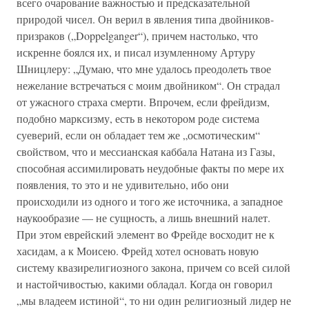
всего очарование важностью и предсказательной
природой чисел. Он верил в явления типа двойников-
призраков („Doppelganger“), причем настолько, что
искренне боялся их, и писал изумленному Артуру
Шницлеру: „Думаю, что мне удалось преодолеть твое
нежелание встречаться с моим двойником“. Он страдал
от ужасного страха смерти. Впрочем, если фрейдизм,
подобно марксизму, есть в некотором роде система
суеверий, если он обладает тем же „осмотическим“
свойством, что и мессианская каббала Натана из Газы,
способная ассимилировать неудобные факты по мере их
появления, то это и не удивительно, ибо они
происходили из одного и того же источника, а западное
наукообразие — не сущность, а лишь внешний налет.
При этом еврейский элемент во Фрейде восходит не к
хасидам, а к Моисею. Фрейд хотел основать новую
систему квазирелигиозного закона, причем со всей силой
и настойчивостью, какими обладал. Когда он говорил
„мы владеем истиной“, то ни один религиозный лидер не