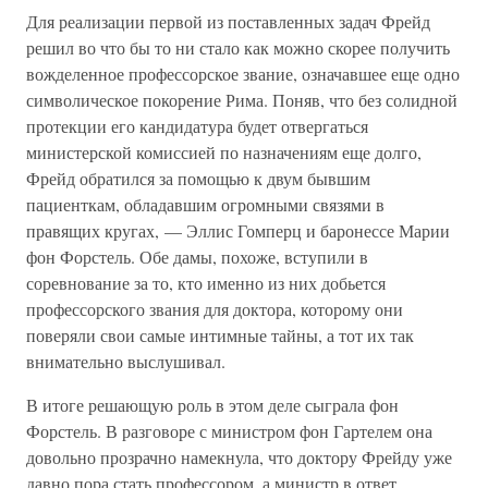
Для реализации первой из поставленных задач Фрейд
решил во что бы то ни стало как можно скорее получить
вожделенное профессорское звание, означавшее еще одно
символическое покорение Рима. Поняв, что без солидной
протекции его кандидатура будет отвергаться
министерской комиссией по назначениям еще долго,
Фрейд обратился за помощью к двум бывшим
пациенткам, обладавшим огромными связями в
правящих кругах, — Эллис Гомперц и баронессе Марии
фон Форстель. Обе дамы, похоже, вступили в
соревнование за то, кто именно из них добьется
профессорского звания для доктора, которому они
поверяли свои самые интимные тайны, а тот их так
внимательно выслушивал.
В итоге решающую роль в этом деле сыграла фон
Форстель. В разговоре с министром фон Гартелем она
довольно прозрачно намекнула, что доктору Фрейду уже
давно пора стать профессором, а министр в ответ