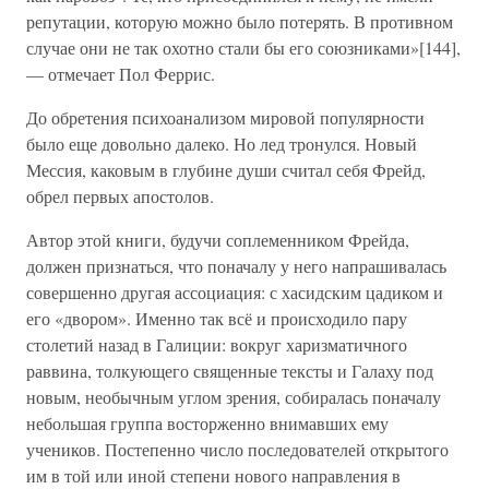
репутации, которую можно было потерять. В противном
случае они не так охотно стали бы его союзниками»[144],
— отмечает Пол Феррис.
До обретения психоанализом мировой популярности
было еще довольно далеко. Но лед тронулся. Новый
Мессия, каковым в глубине души считал себя Фрейд,
обрел первых апостолов.
Автор этой книги, будучи соплеменником Фрейда,
должен признаться, что поначалу у него напрашивалась
совершенно другая ассоциация: с хасидским цадиком и
его «двором». Именно так всё и происходило пару
столетий назад в Галиции: вокруг харизматичного
раввина, толкующего священные тексты и Галаху под
новым, необычным углом зрения, собиралась поначалу
небольшая группа восторженно внимавших ему
учеников. Постепенно число последователей открытого
им в той или иной степени нового направления в