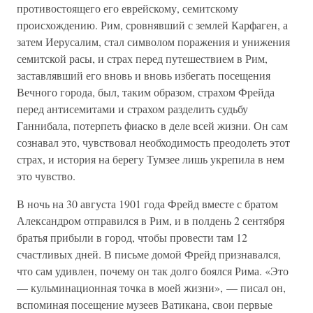
противостоящего его еврейскому, семитскому
происхождению. Рим, сровнявший с землей Карфаген, а
затем Иерусалим, стал символом поражения и унижения
семитской расы, и страх перед путешествием в Рим,
заставлявший его вновь и вновь избегать посещения
Вечного города, был, таким образом, страхом Фрейда
перед антисемитами и страхом разделить судьбу
Ганнибала, потерпеть фиаско в деле всей жизни. Он сам
сознавал это, чувствовал необходимость преодолеть этот
страх, и история на берегу Тумзее лишь укрепила в нем
это чувство.
В ночь на 30 августа 1901 года Фрейд вместе с братом
Александром отправился в Рим, и в полдень 2 сентября
братья прибыли в город, чтобы провести там 12
счастливых дней. В письме домой Фрейд признавался,
что сам удивлен, почему он так долго боялся Рима. «Это
— кульминационная точка в моей жизни», — писал он,
вспоминая посещение музеев Ватикана, свои первые