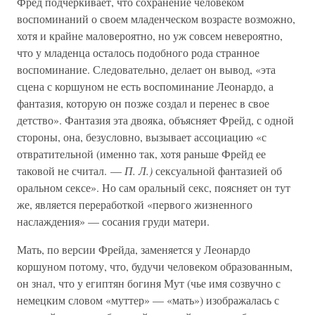
Фред подчеркивает, что сохранение человеком
воспоминаний о своем младенческом возрасте возможно,
хотя и крайне маловероятно, но уж совсем невероятно,
что у младенца осталось подобного рода странное
воспоминание. Следовательно, делает он вывод, «эта
сцена с коршуном не есть воспоминание Леонардо, а
фантазия, которую он позже создал и перенес в свое
детство». Фантазия эта двояка, объясняет Фрейд, с одной
стороны, она, безусловно, вызывает ассоциацию «с
отвратительной (именно так, хотя раньше Фрейд ее
таковой не считал. —
П. Л.)
сексуальной фантазией об
оральном сексе». Но сам оральный секс, поясняет он тут
же, является переработкой «первого жизненного
наслаждения» — сосания груди матери.
Мать, по версии Фрейда, заменяется у Леонардо
коршуном потому, что, будучи человеком образованным,
он знал, что у египтян богиня Мут (чье имя созвучно с
немецким словом «муттер» — «мать») изображалась с