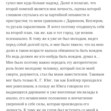
сулил мне куда больше надежд. Далее я полагаю, что
второй помехой является моя личность, оценка которой
слишком спуталась из-за партийной ненависти и
пристрастия; то меня сравнивали с Дарвином, Кеплером,
то ругали паралитиком. Я хотел поэтому отодвинуть себя
на второй план, так же, как и тот город, где возник
психоанализ. К тому же я уже не был молодым, видел
перед собой долгий путь, и мне было тяжело, что на мою
долю в таком возрасте выпала обязанность быть вождем.
Но ведь должен же кто-нибудь быть вождем, думал я…
Мне было поэтому важно передать эту авторитетную
роль более молодому человеку, который после моей
смерти, разумеется, стал бы моим заместителем. Таковым
мог быть только К. Г. Юнг, так как Блейлер приходился
мне ровесником, в пользу же Юнга говорили его
выдающееся дарование и уже внесенные им вклады в
анализ, его независимое положение и впечатление
уверенной в себе силы, которая производила его
личность. К тому же он готов был вступить со мной в