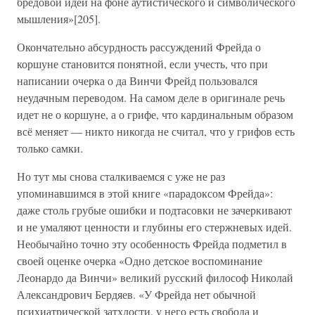
бредовой идеи на фоне аутистического и символического
мышления»[205].
Окончательно абсурдность рассуждений Фрейда о
коршуне становится понятной, если учесть, что при
написании очерка о да Винчи Фрейд пользовался
неудачным переводом. На самом деле в оригинале речь
идет не о коршуне, а о грифе, что кардинальным образом
всё меняет — никто никогда не считал, что у грифов есть
только самки.
Но тут мы снова сталкиваемся с уже не раз
упоминавшимся в этой книге «парадоксом Фрейда»:
даже столь грубые ошибки и подтасовки не зачеркивают
и не умаляют ценности и глубины его стержневых идей.
Необычайно точно эту особенность Фрейда подметил в
своей оценке очерка «Одно детское воспоминание
Леонардо да Винчи» великий русский философ Николай
Александрович Бердяев. «У Фрейда нет обычной
психиатрической затхлости, у него есть свобода и