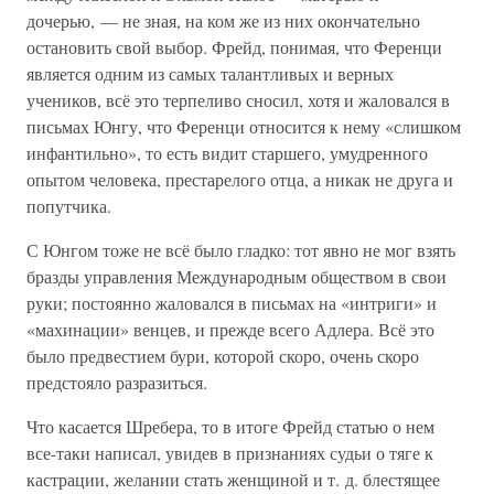
дочерью, — не зная, на ком же из них окончательно
остановить свой выбор. Фрейд, понимая, что Ференци
является одним из самых талантливых и верных
учеников, всё это терпеливо сносил, хотя и жаловался в
письмах Юнгу, что Ференци относится к нему «слишком
инфантильно», то есть видит старшего, умудренного
опытом человека, престарелого отца, а никак не друга и
попутчика.
С Юнгом тоже не всё было гладко: тот явно не мог взять
бразды управления Международным обществом в свои
руки; постоянно жаловался в письмах на «интриги» и
«махинации» венцев, и прежде всего Адлера. Всё это
было предвестием бури, которой скоро, очень скоро
предстояло разразиться.
Что касается Шребера, то в итоге Фрейд статью о нем
все-таки написал, увидев в признаниях судьи о тяге к
кастрации, желании стать женщиной и т. д. блестящее