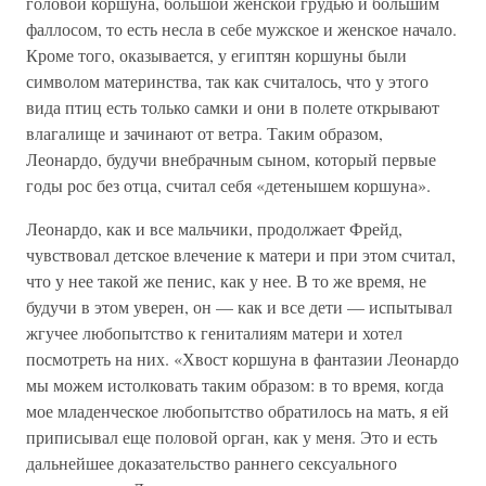
головой коршуна, большой женской грудью и большим
фаллосом, то есть несла в себе мужское и женское начало.
Кроме того, оказывается, у египтян коршуны были
символом материнства, так как считалось, что у этого
вида птиц есть только самки и они в полете открывают
влагалище и зачинают от ветра. Таким образом,
Леонардо, будучи внебрачным сыном, который первые
годы рос без отца, считал себя «детенышем коршуна».
Леонардо, как и все мальчики, продолжает Фрейд,
чувствовал детское влечение к матери и при этом считал,
что у нее такой же пенис, как у нее. В то же время, не
будучи в этом уверен, он — как и все дети — испытывал
жгучее любопытство к гениталиям матери и хотел
посмотреть на них. «Хвост коршуна в фантазии Леонардо
мы можем истолковать таким образом: в то время, когда
мое младенческое любопытство обратилось на мать, я ей
приписывал еще половой орган, как у меня. Это и есть
дальнейшее доказательство раннего сексуального