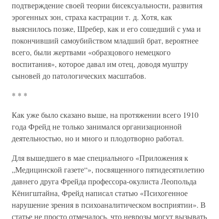
подтверждение своей теории бисексуальности, развития
эрогенных зон, страха кастрации т. д. Хотя, как
выяснилось позже, Шребер, как и его сошедший с ума и
покончивший самоубийством младший брат, вероятнее
всего, были жертвами «образцового немецкого
воспитания», которое давал им отец, доводя муштру
сыновей до патологических масштабов.
* * *
Как уже было сказано выше, на протяжении всего 1910
года Фрейд не только занимался организационной
деятельностью, но и много и плодотворно работал.
Для вышедшего в мае специального «Приложения к
„Медицинской газете“», посвященного пятидесятилетию
давнего друга Фрейда профессора-окулиста Леопольда
Кёнигштайна, Фрейд написал статью «Психогенное
нарушение зрения в психоаналитическом восприятии». В
статье не просто отмечалось, что неврозы могут вызывать