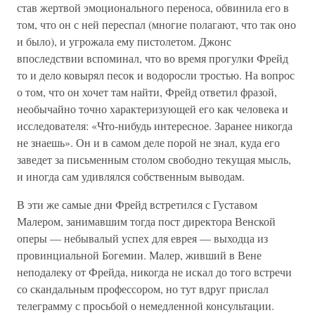
став жертвой эмоционального переноса, обвинила его в
том, что он с ней переспал (многие полагают, что так оно
и было), и угрожала ему пистолетом. Джонс
впоследствии вспоминал, что во время прогулки Фрейд
то и дело ковырял песок и водоросли тростью. На вопрос
о том, что он хочет там найти, Фрейд ответил фразой,
необычайно точно характеризующей его как человека и
исследователя: «Что-нибудь интересное. Заранее никогда
не знаешь». Он и в самом деле порой не знал, куда его
заведет за письменным столом свободно текущая мысль,
и иногда сам удивлялся собственным выводам.
В эти же самые дни Фрейд встретился с Густавом
Малером, занимавшим тогда пост директора Венской
оперы — небывалый успех для еврея — выходца из
провинциальной Богемии. Малер, живший в Вене
неподалеку от Фрейда, никогда не искал до того встречи
со скандальным профессором, но тут вдруг прислал
телеграмму с просьбой о немедленной консультации.