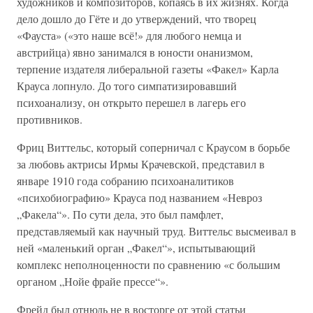
художников и композиторов, копаясь в их жизнях. Когда
дело дошло до Гёте и до утверждений, что творец
«Фауста» («это наше всё!» для любого немца и
австрийца) явно занимался в юности онанизмом,
терпение издателя либеральной газеты «Факел» Карла
Крауса лопнуло. До того симпатизировавший
психоанализу, он открыто перешел в лагерь его
противников.
Фриц Виттельс, который соперничал с Краусом в борьбе
за любовь актрисы Ирмы Крачевской, представил в
январе 1910 года собранию психоаналитиков
«психобиографию» Крауса под названием «Невроз
„Факела“». По сути дела, это был памфлет,
представляемый как научный труд. Виттельс высмеивал в
ней «маленький орган „Факел“», испытывающий
комплекс неполноценности по сравнению «с большим
органом „Нойе фрайе прессе“».
Фрейд был отнюдь не в восторге от этой статьи