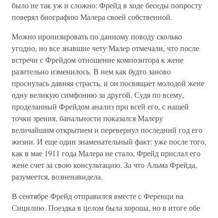
было не так уж и сложно: Фрейд в ходе беседы попросту
поверял биографию Малера своей собственной.
Можно иронизировать по данному поводу сколько
угодно, но все знавшие чету Малер отмечали, что после
встречи с Фрейдом отношение композитора к жене
разительно изменилось. В нем как будто заново
проснулась давняя страсть, и он посвящает молодой жене
одну великую симфонию за другой. Судя по всему,
проделанный Фрейдом анализ при всей его, с нашей
точки зрения, банальности показался Малеру
величайшим открытием и перевернул последний год его
жизни. И еще один знаменательный факт: уже после того,
как в мае 1911 года Малера не стало, Фрейд прислал его
жене счет за свою консультацию. За что Альма Фрейда,
разумеется, возненавидела.
В сентябре Фрейд отправился вместе с Ференци на
Сицилию. Поездка в целом была хороша, но в итоге обе