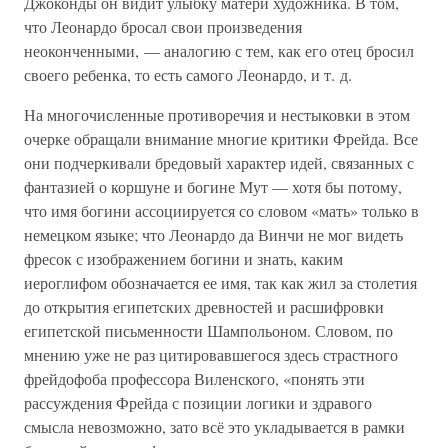
Джоконды он видит улыбку матери художника. В том,
что Леонардо бросал свои произведения
неоконченными, — аналогию с тем, как его отец бросил
своего ребенка, то есть самого Леонардо, и т. д.
На многочисленные противоречия и нестыковки в этом
очерке обращали внимание многие критики Фрейда. Все
они подчеркивали бредовый характер идей, связанных с
фантазией о коршуне и богине Мут — хотя бы потому,
что имя богини ассоциируется со словом «мать» только в
немецком языке; что Леонардо да Винчи не мог видеть
фресок с изображением богини и знать, каким
иероглифом обозначается ее имя, так как жил за столетия
до открытия египетских древностей и расшифровки
египетской письменности Шампольоном. Словом, по
мнению уже не раз цитировавшегося здесь страстного
фрейдофоба профессора Виленского, «понять эти
рассуждения Фрейда с позиции логики и здравого
смысла невозможно, зато всё это укладывается в рамки