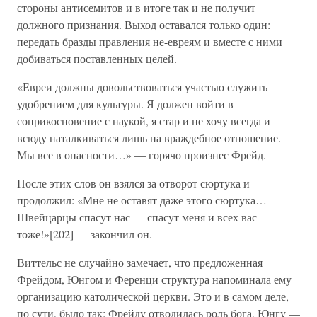
стороны антисемитов и в итоге так и не получит
должного признания. Выход оставался только один:
передать бразды правления не-евреям и вместе с ними
добиваться поставленных целей.
«Евреи должны довольствоваться участью служить
удобрением для культуры. Я должен войти в
соприкосновение с наукой, я стар и не хочу всегда и
всюду наталкиваться лишь на враждебное отношение.
Мы все в опасности…» — горячо произнес Фрейд.
После этих слов он взялся за отворот сюртука и
продолжил: «Мне не оставят даже этого сюртука…
Швейцарцы спасут нас — спасут меня и всех вас
тоже!»[202] — закончил он.
Виттельс не случайно замечает, что предложенная
Фрейдом, Юнгом и Ференци структура напоминала ему
организацию католической церкви. Это и в самом деле,
по сути, было так: Фрейду отводилась роль бога, Юнгу —