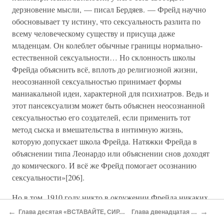
дерзновение мысли, — писал Бердяев. — Фрейд научно
обосновывает ту истину, что сексуальность разлита по
всему человеческому существу и присуща даже
младенцам. Он колеблет обычные границы нормально-
естественной сексуальности… Но склонность школы
Фрейда объяснить всё, вплоть до религиозной жизни,
неосознанной сексуальностью принимает формы
маниакальной идеи, характерной для психиатров. Ведь и
этот пансексуализм может быть объяснен неосознанной
сексуальностью его создателей, если применить тот
метод сыска и вмешательства в интимную жизнь,
которую допускает школа Фрейда. Натяжки Фрейда в
объяснении типа Леонардо или объяснении снов доходят
до комического. И всё же Фрейд помогает осознанию
сексуальности»[206].
Но в том, 1910 году никто в окружении Фрейда никаких
натяжек и ничего комического в работе о Леонардо не
←
→
Глава десятая «ВСТАВАЙТЕ, СИР, ВАС ЖДУТ ВЕЛИКИЕ ДЕЛА!»
Глава двенадцатая БУНТ НА КОРАБЛЕ
усмотрел. Этюд был принят на ура. Идея о коршуне так