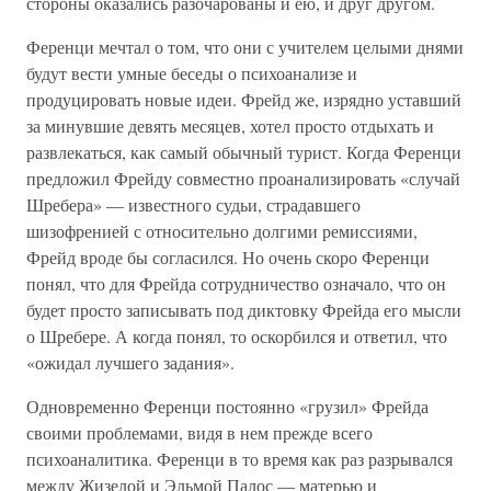
стороны оказались разочарованы и ею, и друг другом.
Ференци мечтал о том, что они с учителем целыми днями
будут вести умные беседы о психоанализе и
продуцировать новые идеи. Фрейд же, изрядно уставший
за минувшие девять месяцев, хотел просто отдыхать и
развлекаться, как самый обычный турист. Когда Ференци
предложил Фрейду совместно проанализировать «случай
Шребера» — известного судьи, страдавшего
шизофренией с относительно долгими ремиссиями,
Фрейд вроде бы согласился. Но очень скоро Ференци
понял, что для Фрейда сотрудничество означало, что он
будет просто записывать под диктовку Фрейда его мысли
о Шребере. А когда понял, то оскорбился и ответил, что
«ожидал лучшего задания».
Одновременно Ференци постоянно «грузил» Фрейда
своими проблемами, видя в нем прежде всего
психоаналитика. Ференци в то время как раз разрывался
между Жизелой и Эльмой Палос — матерью и