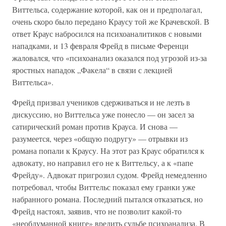
Виттельса, содержание которой, как он и предполагал,
очень скоро было передано Краусу той же Крачевской. В
ответ Краус набросился на психоаналитиков с новыми
нападками, и 13 февраля Фрейд в письме Ференци
жаловался, что «психоанализ оказался под угрозой из-за
яростных нападок „Факела“ в связи с лекцией
Виттельса».
Фрейд призвал учеников сдерживаться и не лезть в
дискуссию, но Виттельса уже понесло — он засел за
сатирический роман против Крауса. И снова —
разумеется, через «общую подругу» — отрывки из
романа попали к Краусу. На этот раз Краус обратился к
адвокату, но направил его не к Виттельсу, а к «папе
Фрейду». Адвокат пригрозил судом. Фрейд немедленно
потребовал, чтобы Виттельс показал ему гранки уже
набранного романа. Последний пытался отказаться, но
Фрейд настоял, заявив, что не позволит какой-то
«необдуманной книге» вредить судьбе психоанализа. В