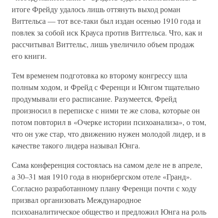
итоге Фрейду удалось лишь оттянуть выход роман
Виттельса — тот все-таки был издан осенью 1910 года и
повлек за собой иск Крауса против Виттельса. Что, как и
рассчитывал Виттельс, лишь увеличило объем продаж
его книги.
Тем временем подготовка ко второму конгрессу шла
полным ходом, и Фрейд с Ференци и Юнгом тщательно
продумывали его расписание. Разумеется, Фрейд
произносил в переписке с ними те же слова, которые он
потом повторил в «Очерке истории психоанализа», о том,
что он уже стар, что движению нужен молодой лидер, и в
качестве такого лидера называл Юнга.
Сама конференция состоялась на самом деле не в апреле,
а 30–31 мая 1910 года в нюрнбергском отеле «Гранд».
Согласно разработанному плану Ференци почти с ходу
призвал организовать Международное
психоаналитическое общество и предложил Юнга на роль