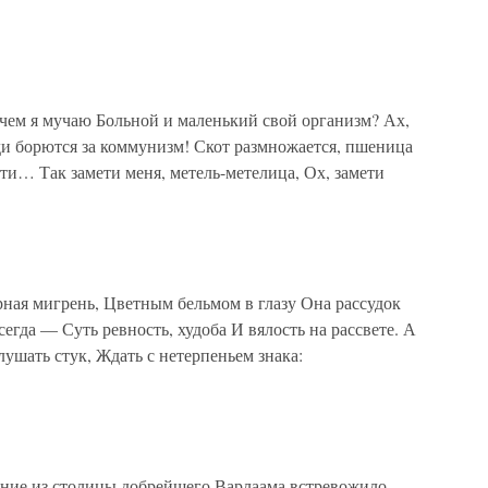
ачем я мучаю Больной и маленький свой организм? Ах,
ди борются за коммунизм! Скот размножается, пшеница
ути… Так замети меня, метель-метелица, Ох, замети
ая мигрень, Цветным бельмом в глазу Она рассудок
гда — Суть ревность, худоба И вялость на рассвете. А
ушать стук, Ждать с нетерпеньем знака:
е из столицы добрейшего Варлаама встревожило