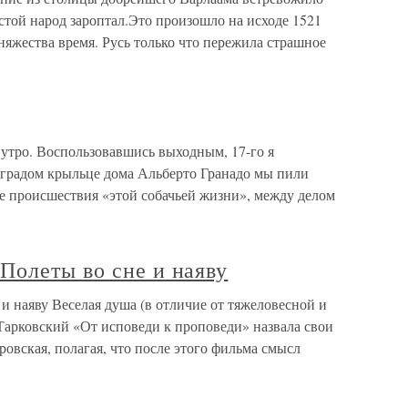
стой народ зароптал.Это произошло на исходе 1521
 княжества время. Русь только что пережила страшное
утро. Воспользовавшись выходным, 17-го я
оградом крыльце дома Альберто Гранадо мы пили
ие происшествия «этой собачьей жизни», между делом
Полеты во сне и наяву
 наяву Веселая душа (в отличие от тяжеловесной и
Тарковский «От исповеди к проповеди» назвала свои
вская, полагая, что после этого фильма смысл