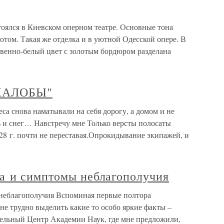
тоялся в Киевском оперном театре. Основные тона
отом. Такая же отделка и в уютной Одесской опере. В
твенно-белый цвет с золотым бордюром разделана
ЖАЛОБЫ"
нова наматывали на себя дорогу, а домом и не
ь и снег… Навстречу мне Только версты полосаты
28 г. почти не переставая.Опрокидывание экипажей, и
а и симптомы неблагополучия
неблагополучия Вспоминая первые полтора
не трудно выделить какие то особо яркие факты –
ительный Центр Академии Наук, где мне предложили,