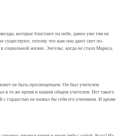
 звезды, которые блистают на небе, давно уже там не
не существуют, потому что нам они дают свет по-
 в социальной жизни. Энгельс, когда не стало Маркса,
е может не быть просвещенцем. Он был учителем
ыл в то же время и нашим общим учителем. Нет такого
й с гордостью не назвал бы себя его учеником. И кроме
транно: несется время и несет тебя с собой. Куда? На