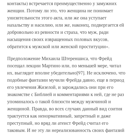
контакты) встречается преимущественно у замужних
женщин. Потому ли это, что женщина не понимает
унизительности этого акта, или же она уступает
нахальству и насилию, или же, наконец, подвергается ей
добровольно из ревности и страха, что муж, ради
насыщения своих извращенных половых вкусов,
обратится к мужской или женской проституции».
Предположение Михаила Штереншиса, что Фрейд
посещал лекции Мартино или, по меньшей мере, читал
их, выглядит вполне убедительно[97]. Не исключено, что
подобные фантазии мучили Фрейда давно, еще в период
его увлечения Жизелой, и зарождались они при его
знакомстве с Библией и комментариями к ней, где не раз
упоминалось о такой близости между мужчиной и
женщиной. Правда, во всех случаях данный вид соития
трактуется как ненормативный, запретный и даже
преступный, но вряд ли атеист Фрейд считал его
таковым. И не эту ли нереализованность своих фантазий