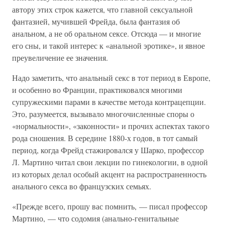
автору этих строк кажется, что главной сексуальной
фантазией, мучившей Фрейда, была фантазия об
анальном, а не об оральном сексе. Отсюда — и многие
его сны, и такой интерес к «анальной эротике», и явное
преувеличение ее значения.
Надо заметить, что анальный секс в тот период в Европе,
и особенно во Франции, практиковался многими
супружескими парами в качестве метода контрацепции.
Это, разумеется, вызывало многочисленные споры о
«нормальности», «законности» и прочих аспектах такого
рода сношения. В середине 1880-х годов, в тот самый
период, когда Фрейд стажировался у Шарко, профессор
Л. Мартино читал свои лекции по гинекологии, в одной
из которых делал особый акцент на распространенность
анального секса во французских семьях.
«Прежде всего, прошу вас помнить, — писал профессор
Мартино, — что содомия (анально-генитальные