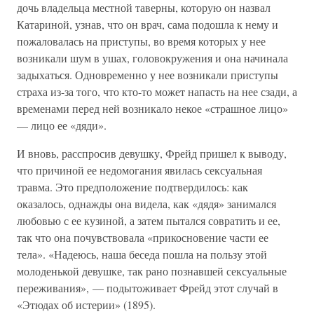
дочь владельца местной таверны, которую он назвал
Катариной, узнав, что он врач, сама подошла к нему и
пожаловалась на приступы, во время которых у нее
возникали шум в ушах, головокружения и она начинала
задыхаться. Одновременно у нее возникали приступы
страха из-за того, что кто-то может напасть на нее сзади, а
временами перед ней возникало некое «страшное лицо»
— лицо ее «дяди».
И вновь, расспросив девушку, Фрейд пришел к выводу,
что причиной ее недомогания явилась сексуальная
травма. Это предположение подтвердилось: как
оказалось, однажды она видела, как «дядя» занимался
любовью с ее кузиной, а затем пытался совратить и ее,
так что она почувствовала «прикосновение части ее
тела». «Надеюсь, наша беседа пошла на пользу этой
молоденькой девушке, так рано познавшей сексуальные
переживания», — подытоживает Фрейд этот случай в
«Этюдах об истерии» (1895).