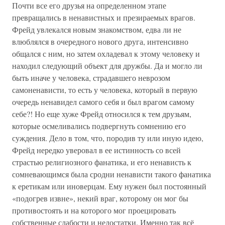
Почти все его друзья на определенном этапе
превращались в ненавистных и презираемых врагов.
Фрейд увлекался новым знакомством, едва ли не
влюблялся в очередного нового друга, интенсивно
общался с ним, но затем охладевал к этому человеку и
находил следующий объект для дружбы. Да и могло ли
быть иначе у человека, страдавшего неврозом
самоненависти, то есть у человека, который в первую
очередь ненавидел самого себя и был врагом самому
себе?! Но еще хуже Фрейд относился к тем друзьям,
которые осмеливались подвергнуть сомнению его
суждения. Дело в том, что, породив ту или иную идею,
Фрейд нередко уверовал в ее истинность со всей
страстью религиозного фанатика, и его ненависть к
сомневающимся была сродни ненависти такого фанатика
к еретикам или иноверцам. Ему нужен был постоянный
«подогрев извне», некий враг, которому он мог бы
противостоять и на которого мог проецировать
собственные слабости и недостатки. Именно так всё