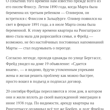
О событиях того времени нам известно прежде всего из
его писем Флиссу. Летом 1890 года, когда Марта была
беременна их третьим ребенком — Оливером, он
встретился с Флиссом в Зальцбурге. Оливер появился на
свет в феврале 1891 года, а в июле Марта снова была
беременной. К этому времени квартира на Рингштрассе
явно стала мала для разросшейся семьи, и Фрейд —
возможно, не без настойчивых постоянных напоминаний
Марты — стал подумывать о переезде.
Согласно легенде, проходя однажды по улице Берггассе,
Фрейд увидел на доме 19 объявление: «Сдается
внаем», — и видимо, будучи утомленным упреками
жены и желая решить проблему как можно быстрее,
просто вошел в подъезд и подписал договор.
20 сентября Фрейды переселяются в этом дом, в котором
они и жили вплоть до своей вынужденной эмиграции в
июне 1938 года. По видимости, аренду квартиры на
Рингштрассе оплачивал всё тот же Брейер, и долг Фрейда