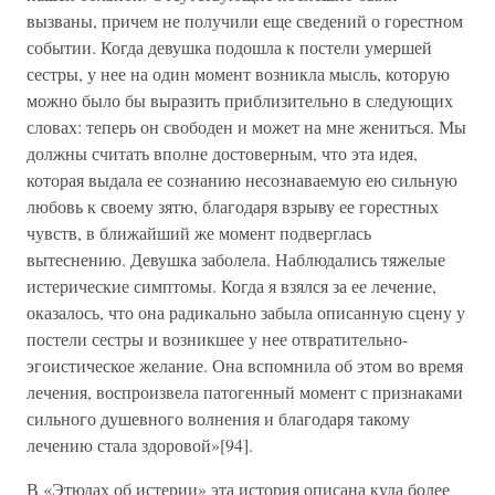
вызваны, причем не получили еще сведений о горестном
событии. Когда девушка подошла к постели умершей
сестры, у нее на один момент возникла мысль, которую
можно было бы выразить приблизительно в следующих
словах: теперь он свободен и может на мне жениться. Мы
должны считать вполне достоверным, что эта идея,
которая выдала ее сознанию несознаваемую ею сильную
любовь к своему зятю, благодаря взрыву ее горестных
чувств, в ближайший же момент подверглась
вытеснению. Девушка заболела. Наблюдались тяжелые
истерические симптомы. Когда я взялся за ее лечение,
оказалось, что она радикально забыла описанную сцену у
постели сестры и возникшее у нее отвратительно-
эгоистическое желание. Она вспомнила об этом во время
лечения, воспроизвела патогенный момент с признаками
сильного душевного волнения и благодаря такому
лечению стала здоровой»[94].
В «Этюдах об истерии» эта история описана куда более