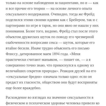
только на основе наблюдения за пациентами, но и — как
и все прочие его теории — на основе личного опыта
сексуального воздержания. Очевидно, тогда же Фрейд
поделился этими своими идеями как с Брейером, так и с
партнерами по игре в тарок, но они явно не нашли у них
понимания. Более того, видимо, Фрейд стал после этого
объектом дружеских шуток по поводу его чрезмерной
озабоченности вопросами секса — шуток, которые его
втайне бесили. Иначе трудно объяснить его письмо
Флиссу, датированное маем 1894 года. «Меня
практически считают маньяком, — пишет он, — а я
совершенно точно знаю, что прикоснулся к одному из
величайших секретов природы». Реакция друзей на его
«сексуальные бредни» означала только одно: если он
предаст их гласности, обществом они будут восприняты
еще более враждебно.
Расхождение во взглядах на значение сексуальности в
физическом и психическом здоровье человека привело ко