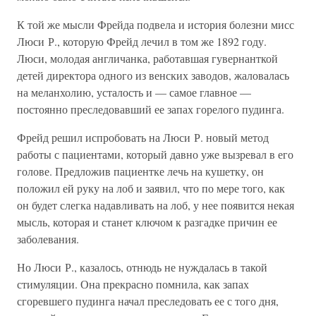
К той же мысли Фрейда подвела и история болезни мисс
Люси Р., которую Фрейд лечил в том же 1892 году.
Люси, молодая англичанка, работавшая гувернанткой
детей директора одного из венских заводов, жаловалась
на меланхолию, усталость и — самое главное —
постоянно преследовавший ее запах горелого пудинга.
Фрейд решил испробовать на Люси Р. новый метод
работы с пациентами, который давно уже вызревал в его
голове. Предложив пациентке лечь на кушетку, он
положил ей руку на лоб и заявил, что по мере того, как
он будет слегка надавливать на лоб, у нее появится некая
мысль, которая и станет ключом к разгадке причин ее
заболевания.
Но Люси Р., казалось, отнюдь не нуждалась в такой
стимуляции. Она прекрасно помнила, как запах
сгоревшего пудинга начал преследовать ее с того дня,