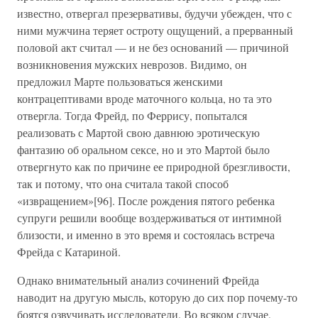
известно, отвергал презервативы, будучи убежден, что с
ними мужчина теряет остроту ощущений, а прерванный
половой акт считал — и не без оснований — причиной
возникновения мужских неврозов. Видимо, он
предложил Марте пользоваться женскими
контрацептивами вроде маточного кольца, но та это
отвергла. Тогда Фрейд, по Феррису, попытался
реализовать с Мартой свою давнюю эротическую
фантазию об оральном сексе, но и это Мартой было
отвергнуто как по причине ее природной брезгливости,
так и потому, что она считала такой способ
«извращением»[96]. После рождения пятого ребенка
супруги решили вообще воздерживаться от интимной
близости, и именно в это время и состоялась встреча
Фрейда с Катариной.
Однако внимательный анализ сочинений Фрейда
наводит на другую мысль, которую до сих пор почему-то
боятся озвучивать исследователи. Во всяком случае,