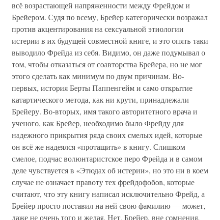
всё возрастающей напряженности между Фрейдом и
Брейером. Судя по всему, Брейер категорически возражал
против акцентирования на сексуальной этиологии
истерии в их будущей совместной книге, и это опять-таки
выводило Фрейда из себя. Видимо, он даже подумывал о
том, чтобы отказаться от соавторства Брейера, но не мог
этого сделать как минимум по двум причинам. Во-
первых, история Берты Паппенгейм и само открытие
катартического метода, как ни крути, принадлежали
Брейеру. Во-вторых, имя такого авторитетного врача и
ученого, как Брейер, необходимо было Фрейду для
надежного прикрытия ряда своих смелых идей, которые
он всё же надеялся «протащить» в книгу. Слишком
смелое, подчас волюнтаристское перо Фрейда и в самом
деле чувствуется в «Этюдах об истерии», но это ни в коем
случае не означает правоту тех фрейдофобов, которые
считают, что эту книгу написал исключительно Фрейд, а
Брейер просто поставил на ней свою фамилию — может,
даже не очень того и желая. Нет, Брейер, вне сомнения,