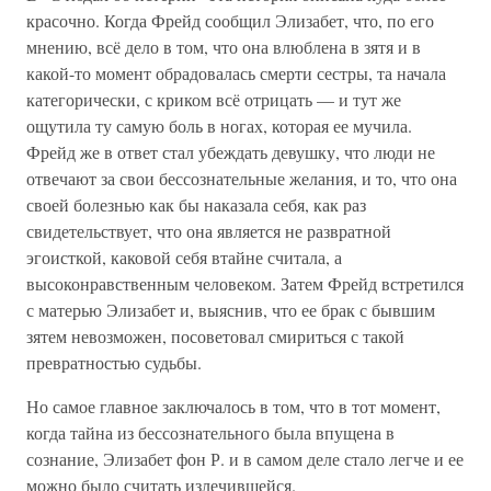
красочно. Когда Фрейд сообщил Элизабет, что, по его
мнению, всё дело в том, что она влюблена в зятя и в
какой-то момент обрадовалась смерти сестры, та начала
категорически, с криком всё отрицать — и тут же
ощутила ту самую боль в ногах, которая ее мучила.
Фрейд же в ответ стал убеждать девушку, что люди не
отвечают за свои бессознательные желания, и то, что она
своей болезнью как бы наказала себя, как раз
свидетельствует, что она является не развратной
эгоисткой, каковой себя втайне считала, а
высоконравственным человеком. Затем Фрейд встретился
с матерью Элизабет и, выяснив, что ее брак с бывшим
зятем невозможен, посоветовал смириться с такой
превратностью судьбы.
Но самое главное заключалось в том, что в тот момент,
когда тайна из бессознательного была впущена в
сознание, Элизабет фон Р. и в самом деле стало легче и ее
можно было считать излечившейся.