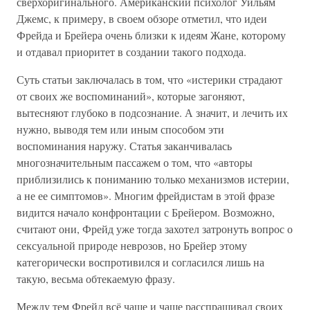
сверхоригинального. Американский психолог Уильям
Джемс, к примеру, в своем обзоре отметил, что идеи
Фрейда и Брейера очень близки к идеям Жане, которому
и отдавал приоритет в создании такого подхода.
Суть статьи заключалась в том, что «истерики страдают
от своих же воспоминаний», которые загоняют,
вытесняют глубоко в подсознание. А значит, и лечить их
нужно, выводя тем или иным способом эти
воспоминания наружу. Статья заканчивалась
многозначительным пассажем о том, что «авторы
приблизились к пониманию только механизмов истерии,
а не ее симптомов». Многим фрейдистам в этой фразе
видится начало конфронтации с Брейером. Возможно,
считают они, Фрейд уже тогда захотел затронуть вопрос о
сексуальной природе неврозов, но Брейер этому
категорически воспротивился и согласился лишь на
такую, весьма обтекаемую фразу.
Между тем Фрейд всё чаще и чаще расспрашивал своих