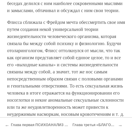
беседах делился с ним наиболее сокровенными мыслями
и замыслами, обтачивал и обсуждал с ним свои теории.
Флисса сближала с Фрейдом мечта обессмертить свое имя
путем создания некой универсальной теории
жизнедеятельности человеческого организма, которая
связала бы между собой психику и физиологию. Будучи
отоларингологом, Флисс оттолкнулся от мысли, что так
как организм представляет собой единое целое, то и все
его «выходные каналы» и системы жизнедеятельности
связаны между собой, а значит, тот же нос самым
непосредственным образом связан с половыми органами
и генитальными отверстиями. То есть сексуальная жизнь
человека в итоге отражается на функционировании его
носоглотки и некие аномальные сексуальные склонности
или та же неудовлетворенность может привести к
неудержимым насморкам, носовым кровотечениям и т. д.
В свою очередь, воздействуя на нос путем прижигания
←
→
Глава первая ПСИХОАНАЛИЗ НАЧИНАЕТСЯ
Глава третья «БЛАГОВЕЩЕНИЕ»
или неких хирургических операций, можно добиться