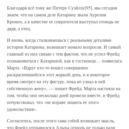
Благодаря всё тому же Питеру Суэйлзу[95], мы сегодня
знаем, что на самом деле Катарину звали Аурелия
Кроних, а в качестве ее совратителя выступал отнюдь не
дядя, а отец.
И вновь, когда сталкиваешься с реальными деталями
истории Катарины, возникает немало вопросов. И самый
главный из них связан с тем фактом, что не успел Фрейд
познакомиться с Катариной, как в гостинице… появилась
Марта. «Вдруг кто-то вошел совершенно
раскрасневшийся в этот жаркий день, и я некоторое
время смотрел на эту фигуру, пока не узнал в ней
собственную жену», — пишет Фрейд. Марта настояла на
том, чтобы они несколько дней провели вместе, и Фрейд
почувствовал, что «не вправе лишить ее этого
удовольствия».
Согласитесь, после этого сама собой возникает мысль,
что Фрейд отправился в Альпы отнюдь не только ради