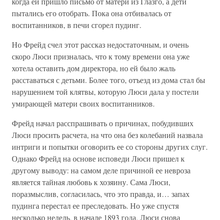
когда ей пришло письмо от матери из Глазго, а дети
пытались его отобрать. Пока она отбивалась от
воспитанников, в печи сгорел пудинг.
Но Фрейд счел этот рассказ недостаточным, и очень
скоро Люси призналась, что к тому времени она уже
хотела оставить дом директора, но ей было жаль
расставаться с детьми. Более того, отъезд из дома стал бы
нарушением той клятвы, которую Люси дала у постели
умирающей матери своих воспитанников.
Фрейд начал расспрашивать о причинах, побудивших
Люси просить расчета, на что она без колебаний назвала
интриги и попытки оговорить ее со стороны других слуг.
Однако Фрейд на основе исповеди Люси пришел к
другому выводу: на самом деле причиной ее невроза
является тайная любовь к хозяину. Сама Люси,
поразмыслив, согласилась, что это правда, и… запах
пудинга перестал ее преследовать. Но уже спустя
несколько недель, в начале 1893 года, Люси снова