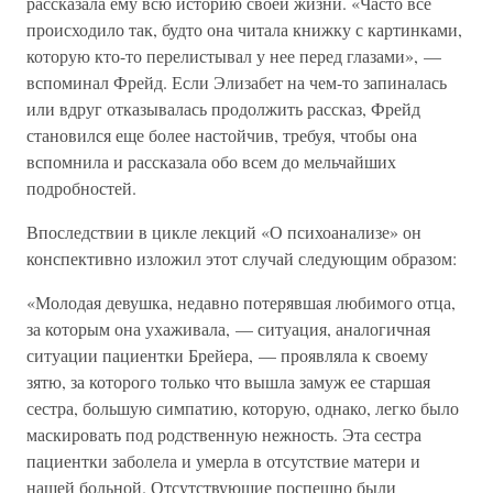
рассказала ему всю историю своей жизни. «Часто всё
происходило так, будто она читала книжку с картинками,
которую кто-то перелистывал у нее перед глазами», —
вспоминал Фрейд. Если Элизабет на чем-то запиналась
или вдруг отказывалась продолжить рассказ, Фрейд
становился еще более настойчив, требуя, чтобы она
вспомнила и рассказала обо всем до мельчайших
подробностей.
Впоследствии в цикле лекций «О психоанализе» он
конспективно изложил этот случай следующим образом:
«Молодая девушка, недавно потерявшая любимого отца,
за которым она ухаживала, — ситуация, аналогичная
ситуации пациентки Брейера, — проявляла к своему
зятю, за которого только что вышла замуж ее старшая
сестра, большую симпатию, которую, однако, легко было
маскировать под родственную нежность. Эта сестра
пациентки заболела и умерла в отсутствие матери и
нашей больной. Отсутствующие поспешно были