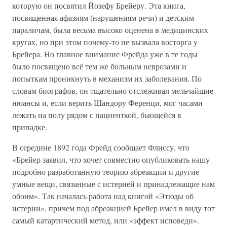
которую он посвятил Йозефу Брейеру. Эта книга,
посвященная афазиям (нарушениям речи) и детским
параличам, была весьма высоко оценена в медицинских
кругах, но при этом почему-то не вызвала восторга у
Брейера. Но главное внимание Фрейда уже в те годы
было посвящено всё тем же больным неврозами и
попыткам проникнуть в механизм их заболевания. По
словам биографов, он тщательно отслеживал мельчайшие
нюансы и, если верить Шандору Ференци, мог часами
лежать на полу рядом с пациенткой, бьющейся в
припадке.
В середине 1892 года Фрейд сообщает Флиссу, что
«Брейер заявил, что хочет совместно опубликовать нашу
подробно разработанную теорию абреакции и другие
умные вещи, связанные с истерией и принадлежащие нам
обоим». Так началась работа над книгой «Этюды об
истерии», причем под абреакцией Брейер имел в виду тот
самый катартический метод, или «эффект исповеди».