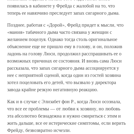
появилась в кабинете у Фрейда с жалобой на то, что
теперь ее навязчиво преследует запах сигарного дыма.
Позднее, работая с «Дорой», Фрейд придет к мысли, что
«мания» табачного дыма часто связана у женщин с
желанием поцелуя. Однако тогда столь оригинальное
объяснение еще не пришло ему в голову, и он, положив
ладонь на голову Люси, продолжил расспрашивать ее о
возможных причинах ее состояния. И вновь сама Люси
рассказала, что запах сигарного дыма ассоциируется у
нее с неприятной сценой, когда один из гостей хозяина
хотел поцеловать его детей, что вызвало у директора
завода крайне резкую негативную реакцию.
Как и в случае с Элизабет фон Р., когда Люси осознала,
что все ее проблемы — от любви к хозяину, но любовь
эта абсолютно безнадежна и нужно смириться с этим и
жить дальше, все ее истерические симптомы, если верить
Фрейду, безвозвратно исчезли.