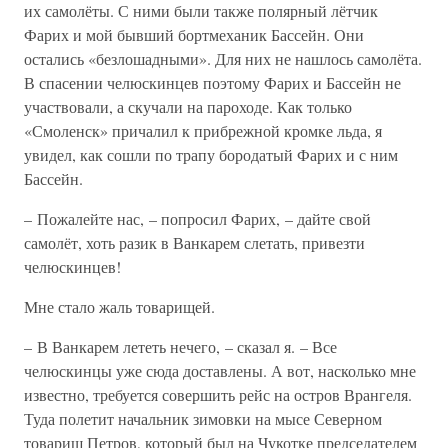
их самолёты. С ними были также полярный лётчик
Фарих и мой бывший бортмеханик Бассейн. Они
остались «безлошадными». Для них не нашлось самолёта.
В спасении челюскинцев поэтому Фарих и Бассейн не
участвовали, а скучали на пароходе. Как только
«Смоленск» причалил к прибрежной кромке льда, я
увидел, как сошли по трапу бородатый Фарих и с ним
Бассейн.
– Пожалейте нас, – попросил Фарих, – дайте свой
самолёт, хоть разик в Ванкарем слетать, привезти
челюскинцев!
Мне стало жаль товарищей.
– В Ванкарем лететь нечего, – сказал я. – Все
челюскинцы уже сюда доставлены. А вот, насколько мне
известно, требуется совершить рейс на остров Врангеля.
Туда полетит начальник зимовки на мысе Северном
товарищ Петров, который был на Чукотке председателем