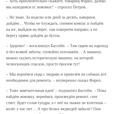
– Хоть приблизительно скажите, товарищ Фарих, далеко
мы находимся от зимовки? – спросил Петров.
– Не знаю. За неделю или дней за десять, наверное,
дойдём… Чтобы не блуждать, снимем компас и пойдём
на юг, выйдем на берег, там повернём направо, а по
берегу прямо дойдём до бухты.
– Здорово! – воскликнул Бассейн. – Там сядем на пароход
и без всякой заботы, спокойно поплывём… А машину,
можно сказать историческую машину, на которой
челюскинцев спасали, просто бросим тут!
– Мы вернёмся сюда с людьми и привезём на собаках всё
необходимое для ремонта, – неуверенно сказал Фарих.
– Тоже замечательная идея! – подхватил Бассейн. – Пока
найдём зимовку, вернёмся, произведём ремонт, снег
стает, будет голая тундра, а с неё на лыжах не взлетишь –
колёс у нас нет… А про белых медведей забыли? Они