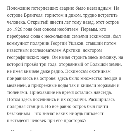
Положение потерпевших аварию было незавидным. На
острове Врангеля, гористом и диком, трудно встретить
человека. Открытый двести лет тому назад, этот остров
до 1926 года был совсем необитаем. Первым, кто
перебрался сюда с несколькими семьями эскимосов, был
коммунист полярник Георгий Ушаков, ставший потом
известным исследователем Арктики, доктором
географических наук. Он начал строить здесь зимовку, на
которой провёл три года, оторванный от Большой земли,
не имея вначале даже радио. Эскимосам-охотникам
понравилось на острове: здесь было множество песцов и
медведей, а прибрежные воды так и кишели моржами и
тюленями. Приехавшие на время остались навсегда.
Потом здесь поселились и их сородичи. Расширилась
полярная станция. Но всё равно остров был почти
безлюдным – что значат каких-нибудь пятьдесят –
шестьдесят человек при его просторах?