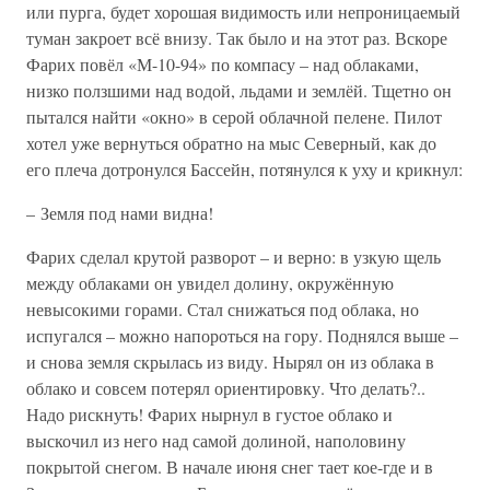
или пурга, будет хорошая видимость или непроницаемый
туман закроет всё внизу. Так было и на этот раз. Вскоре
Фарих повёл «М-10-94» по компасу – над облаками,
низко ползшими над водой, льдами и землёй. Тщетно он
пытался найти «окно» в серой облачной пелене. Пилот
хотел уже вернуться обратно на мыс Северный, как до
его плеча дотронулся Бассейн, потянулся к уху и крикнул:
– Земля под нами видна!
Фарих сделал крутой разворот – и верно: в узкую щель
между облаками он увидел долину, окружённую
невысокими горами. Стал снижаться под облака, но
испугался – можно напороться на гору. Поднялся выше –
и снова земля скрылась из виду. Нырял он из облака в
облако и совсем потерял ориентировку. Что делать?..
Надо рискнуть! Фарих нырнул в густое облако и
выскочил из него над самой долиной, наполовину
покрытой снегом. В начале июня снег тает кое-где и в