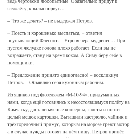
ведь чертовски любопытные. Обязательно придут к
самолёту, крылья порвут…
– Что же делать? – не выдержал Петров.
– Поесть и хорошенько выспаться, – ответил
неунывающий Флегонт. – Утро вечера мудренее… При
пустом желудке голова плохо работает. Если вы не
возражаете, стану на время коком. А Симу беру себе в
помощники.
– Предложение принято единогласно! – воскликнул
Петров. – Объявляю себя кухонным рабочим.
Из ящиков под фюзеляжем «М-10-94», придуманных
нами, когда ещё готовились к несостоявшемуся полёту на
Камчатку, достали мясные консервы, галеты и почти
целый мешок картошки. Вытащили кастрюлю, чайник и
трёхгорелочный примус, которым на морозе греют мотор,
а в случае нужды готовят на нём пищу. Петров принёс