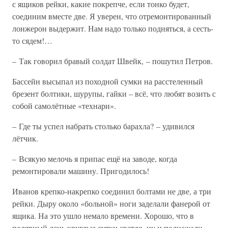
с ящиков рейки, какие покрепче, если тонко будет,
соединим вместе две. Я уверен, что отремонтированный
лонжерон выдержит. Нам надо только подняться, а сесть-
то сядем!…
– Так говорил бравый солдат Швейк, – пошутил Петров.
Бассейн высыпал из походной сумки на расстеленный
брезент болтики, шурупы, гайки – всё, что любят возить с
собой самолётные «технари».
– Где ты успел набрать столько барахла? – удивился
лётчик.
– Всякую мелочь я припас ещё на заводе, когда
ремонтировали машину. Пригодилось!
Иванов крепко-накрепко соединил болтами не две, а три
рейки. Дыру около «больной» ноги заделали фанерой от
ящика. На это ушло немало времени. Хорошо, что в
полярный день круглые сутки светло, ну и поднажали