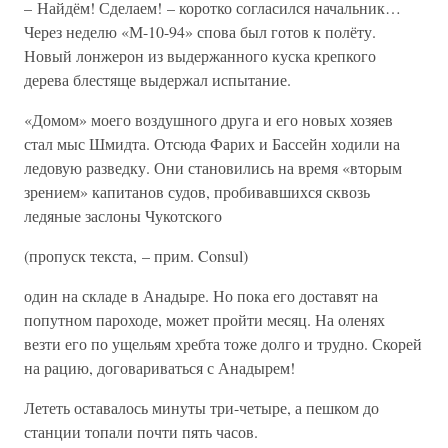
– Найдём! Сделаем! – коротко согласился начальник…
Через неделю «М-10-94» спова был готов к полёту.
Новый лонжерон из выдержанного куска крепкого
дерева блестяще выдержал испытание.
«Домом» моего воздушного друга и его новых хозяев
стал мыс Шмидта. Отсюда Фарих и Бассейн ходили на
ледовую разведку. Они становились на время «вторым
зрением» капитанов судов, пробивавшихся сквозь
ледяные заслоны Чукотского
(пропуск текста, – прим. Consul)
один на складе в Анадыре. Но пока его доставят на
попутном пароходе, может пройти месяц. На оленях
везти его по ущельям хребта тоже долго и трудно. Скорей
на рацию, договариваться с Анадырем!
Лететь оставалось минуты три-четыре, а пешком до
станции топали почти пять часов.