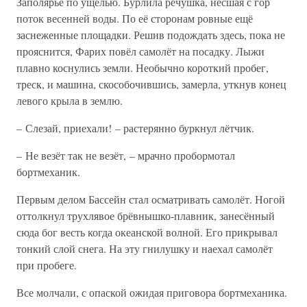
Заполярье по ущелью. Бурлила речушка, нёсшая с гор
поток весенней воды. По её сторонам ровные ещё
заснеженные площадки. Решив подождать здесь, пока не
прояснится, Фарих повёл самолёт на посадку. Лыжи
плавно коснулись земли. Необычно короткий пробег,
треск, и машина, скособочившись, замерла, уткнув конец
левого крыла в землю.
– Слезай, приехали! – растерянно буркнул лётчик.
– Не везёт так не везёт, – мрачно пробормотал
бортмеханик.
Первым делом Бассейн стал осматривать самолёт. Ногой
оттолкнул трухлявое брёвнышко-плавник, занесённый
сюда бог весть когда океанской волной. Его прикрывал
тонкий слой снега. На эту гнилушку и наехал самолёт
при пробеге.
Все молчали, с опаской ожидая приговора бортмеханика.