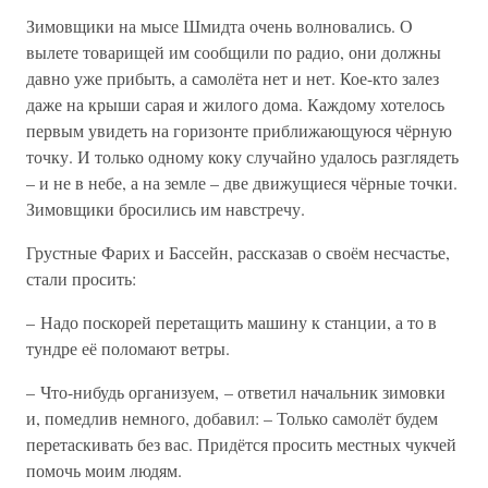
Зимовщики на мысе Шмидта очень волновались. О
вылете товарищей им сообщили по радио, они должны
давно уже прибыть, а самолёта нет и нет. Кое-кто залез
даже на крыши сарая и жилого дома. Каждому хотелось
первым увидеть на горизонте приближающуюся чёрную
точку. И только одному коку случайно удалось разглядеть
– и не в небе, а на земле – две движущиеся чёрные точки.
Зимовщики бросились им навстречу.
Грустные Фарих и Бассейн, рассказав о своём несчастье,
стали просить:
– Надо поскорей перетащить машину к станции, а то в
тундре её поломают ветры.
– Что-нибудь организуем, – ответил начальник зимовки
и, помедлив немного, добавил: – Только самолёт будем
перетаскивать без вас. Придётся просить местных чукчей
помочь моим людям.