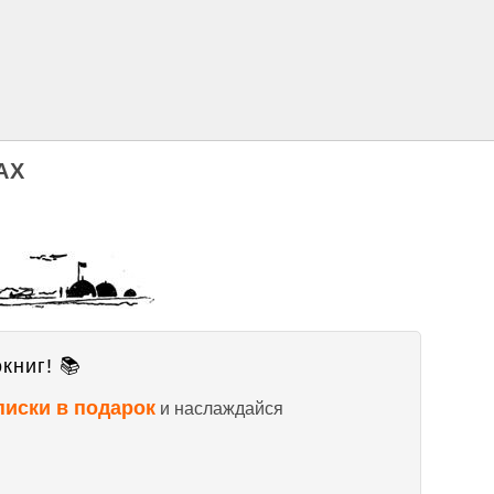
АХ
книг! 📚
писки в подарок
и наслаждайся