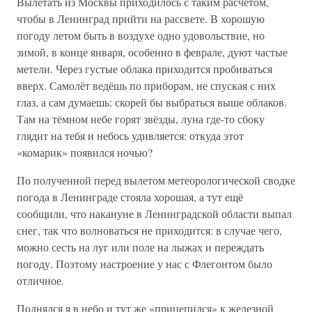
Вылетать из Москвы приходилось с таким расчётом,
чтобы в Ленинград прийти на рассвете. В хорошую
погоду летом быть в воздухе одно удовольствие, но
зимой, в конце января, особенно в феврале, дуют частые
метели. Через густые облака приходится пробиваться
вверх. Самолёт ведёшь по приборам, не спуская с них
глаз, а сам думаешь: скорей бы выбраться выше облаков.
Там на тёмном небе горят звёзды, луна где-то сбоку
глядит на тебя и небось удивляется: откуда этот
«комарик» появился ночью?
По полученной перед вылетом метеорологической сводке
погода в Ленинграде стояла хорошая, а тут ещё
сообщили, что накануне в Ленинградской области выпал
снег, так что волноваться не приходится: в случае чего,
можно сесть на луг или поле на лыжах и переждать
погоду. Поэтому настроение у нас с Флегонтом было
отличное.
Поднялся я в небо и тут же «прицепился» к железной