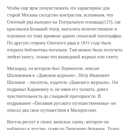
Чтобы еще ярче почувствовать это характерное для
старой Москвы соседство контрастов, вспомним, что
Охотный ряд выходил на Театральную площадь[123], где
красовался Большой театр, высилось величественное и
огромное по тому времени здание сенатской типографии.
По другую сторону Охотного ряда в 1831 году была
открыта библиотека-читальня. Там можно было получить
любую книгу, только что вышедший журнал или газету.
Маскарад, на котором был Лермонтов, описан
Шаликовым в «Дамском журнале». Петр Иванович
Шаликов – писатель, издатель «Дамского журнала». Он
подражал Карамзину и, не имея его таланта, довел
чувствительность до слащавой приторности. В
подражание «Письмам русского путешественника» он
описал два свои путешествия в Малороссию.
Вигель рисует в своих записках сцену, которую он
наблюдал в детстве, гуляя по Тверскому бульвару. Толпа