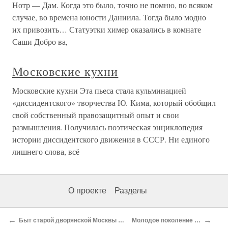
Нотр — Дам. Когда это было, точно не помню, во всяком
случае, во времена юности Даниила. Тогда было модно
их привозить… Статуэтки химер оказались в комнате
Саши Добро ва,
Московские кухни
Московские кухни Эта пьеса стала кульминацией
«диссидентского» творчества Ю. Кима, который обобщил
свой собственный правозащитный опыт и свои
размышления. Получилась поэтическая энциклопедия
истории диссидентского движения в СССР. Ни единого
лишнего слова, всё
О проекте
Разделы
←
→
Быт старой дворянской Москвы в юношеских драмах Лермонтова
Молодое поколение фамусовской Москвы