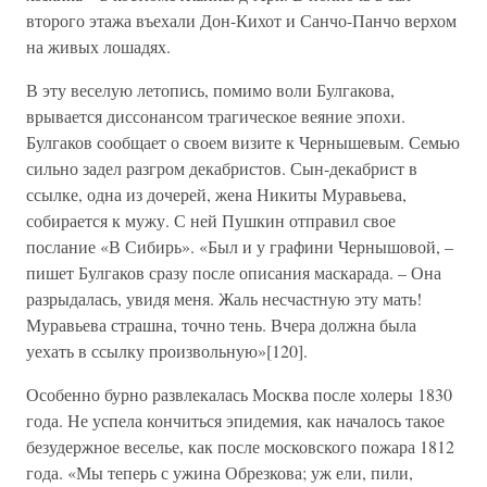
второго этажа въехали Дон-Кихот и Санчо-Панчо верхом
на живых лошадях.
В эту веселую летопись, помимо воли Булгакова,
врывается диссонансом трагическое веяние эпохи.
Булгаков сообщает о своем визите к Чернышевым. Семью
сильно задел разгром декабристов. Сын-декабрист в
ссылке, одна из дочерей, жена Никиты Муравьева,
собирается к мужу. С ней Пушкин отправил свое
послание «В Сибирь». «Был и у графини Чернышовой, –
пишет Булгаков сразу после описания маскарада. – Она
разрыдалась, увидя меня. Жаль несчастную эту мать!
Муравьева страшна, точно тень. Вчера должна была
уехать в ссылку произвольную»[120].
Особенно бурно развлекалась Москва после холеры 1830
года. Не успела кончиться эпидемия, как началось такое
безудержное веселье, как после московского пожара 1812
года. «Мы теперь с ужина Обрезкова; уж ели, пили,