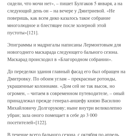
сидели, что мочи нет», – пишет Булгаков 5 января, а на
следующий день он – на вечере у Дмитриевой. «Не
поверишь, как всем дико казалось такое собрание
многолюдное и блестящее после холерной этой
пустоты»[121].
Эпиграммы и мадригалы написаны Лермонтовым для
новогоднего маскарада следующего бального сезона.
Маскарад происходил в «Благородном собрании».
До переделки здания главный фасад его был обращен на
Дмитровку. По обоим углам – прекрасные ротонды,
украшенные колоннами. «Дом сей не так высок, но
огромен, – читаем в современном путеводителе, – оный
принадлежал прежде генерал-аншефу князю Василию
Михайловичу Долгорукову; ныне внутри великолепно
убран; зала оного помещает в себе до 3 000
посетителей»[122].
В течение всего бального сезона, с октября по апрель,