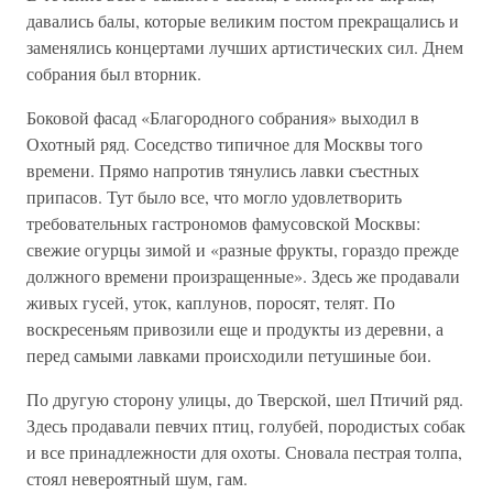
давались балы, которые великим постом прекращались и
заменялись концертами лучших артистических сил. Днем
собрания был вторник.
Боковой фасад «Благородного собрания» выходил в
Охотный ряд. Соседство типичное для Москвы того
времени. Прямо напротив тянулись лавки съестных
припасов. Тут было все, что могло удовлетворить
требовательных гастрономов фамусовской Москвы:
свежие огурцы зимой и «разные фрукты, гораздо прежде
должного времени произращенные». Здесь же продавали
живых гусей, уток, каплунов, поросят, телят. По
воскресеньям привозили еще и продукты из деревни, а
перед самыми лавками происходили петушиные бои.
По другую сторону улицы, до Тверской, шел Птичий ряд.
Здесь продавали певчих птиц, голубей, породистых собак
и все принадлежности для охоты. Сновала пестрая толпа,
стоял невероятный шум, гам.