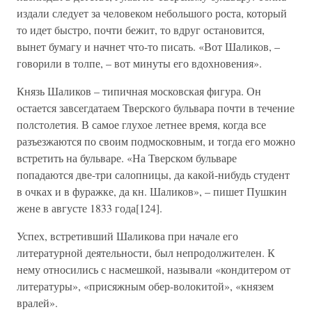
издали следует за человеком небольшого роста, который
то идет быстро, почти бежит, то вдруг остановится,
вынет бумагу и начнет что-то писать. «Вот Шаликов, –
говорили в толпе, – вот минуты его вдохновения».
Князь Шаликов – типичная московская фигура. Он
остается завсегдатаем Тверского бульвара почти в течение
полстолетия. В самое глухое летнее время, когда все
разъезжаются по своим подмосковным, и тогда его можно
встретить на бульваре. «На Тверском бульваре
попадаются две-три салопницы, да какой-нибудь студент
в очках и в фуражке, да кн. Шаликов», – пишет Пушкин
жене в августе 1833 года[124].
Успех, встретивший Шаликова при начале его
литературной деятельности, был непродолжителен. К
нему относились с насмешкой, называли «кондитером от
литературы», «присяжным обер-волокитой», «князем
вралей».