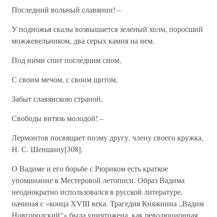
Последний вольный славянин! –
У подножья скалы возвышается зеленый холм, поросший
можжевельником, два серых камня на нем.
Под ними спит последним сном,
С своим мечом, с своим щитом,
Забыт славянскою страной,
Свободы витязь молодой! –
Лермонтов посвящает поэму другу, члену своего кружка,
Н. С. Шеншину[308].
О Вадиме и его борьбе с Рюриком есть краткое
упоминание в Местеровой летописи. Образ Вадима
неоднократно использовался в русской литературе,
начиная с «конца XVIII века. Трагедия Княжнина „Вадим
Новгородский“» была уничтожена, как революционная,