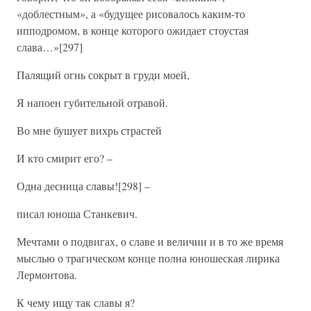
«доблестным», а «будущее рисовалось каким-то
ипподромом, в конце которого ожидает стоустая
слава…»[297]
Палящий огнь сокрыт в груди моей,
Я напоен губительной отравой.
Во мне бушует вихрь страстей
И кто смирит его? –
Одна десница славы![298] –
писал юноша Станкевич.
Мечтами о подвигах, о славе и величии и в то же время
мыслью о трагическом конце полна юношеская лирика
Лермонтова.
К чему ищу так славы я?