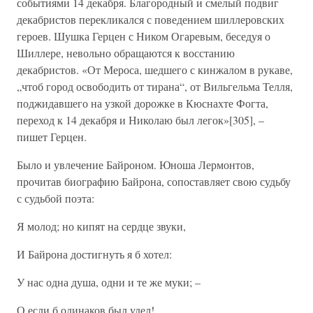
событиями 14 декабря. Благородный и смелый подвиг
декабристов перекликался с поведением шиллеровских
героев. Шушка Герцен с Ником Огаревым, беседуя о
Шиллере, невольно обращаются к восстанию
декабристов. «От Мероса, шедшего с кинжалом в рукаве,
„чтоб город освободить от тирана“, от Вильгельма Телля,
поджидавшего на узкой дорожке в Кюснахте Фогта,
переход к 14 декабря и Николаю был легок»[305], –
пишет Герцен.
Было и увлечение Байроном. Юноша Лермонтов,
прочитав биографию Байрона, сопоставляет свою судьбу
с судьбой поэта:
Я молод; но кипят на сердце звуки,
И Байрона достигнуть я б хотел:
У нас одна душа, одни и те же муки; –
О если б одинаков был удел!..….