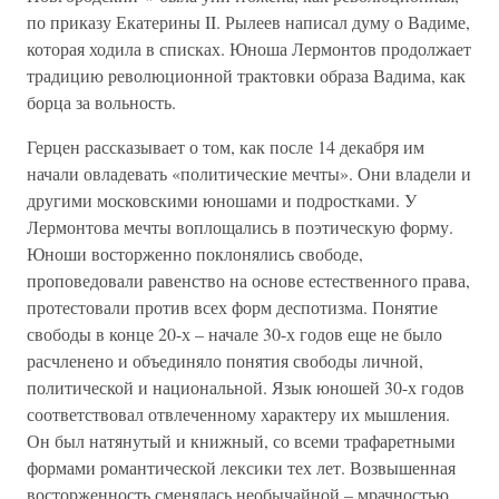
по приказу Екатерины II. Рылеев написал думу о Вадиме,
которая ходила в списках. Юноша Лермонтов продолжает
традицию революционной трактовки образа Вадима, как
борца за вольность.
Герцен рассказывает о том, как после 14 декабря им
начали овладевать «политические мечты». Они владели и
другими московскими юношами и подростками. У
Лермонтова мечты воплощались в поэтическую форму.
Юноши восторженно поклонялись свободе,
проповедовали равенство на основе естественного права,
протестовали против всех форм деспотизма. Понятие
свободы в конце 20-х – начале 30-х годов еще не было
расчленено и объединяло понятия свободы личной,
политической и национальной. Язык юношей 30-х годов
соответствовал отвлеченному характеру их мышления.
Он был натянутый и книжный, со всеми трафаретными
формами романтической лексики тех лет. Возвышенная
восторженность сменялась необычайной – мрачностью