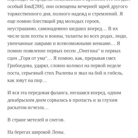
особый fond[288], они освещены вечерней зарей другого
торжественного дня, полного надежд и стремлений. Я
еще помню блестящий ряд молодых героев,
неустрашимо, самонадеянно шедших вперед… В их
числе шли поэты и воины, таланты во всех родах, люди,
увенчанные лаврами и всевозможными венками… Я
помню появление первых песен „Онегина“ и первых
сцен „Горя от ума“… Я помню, как, прерывая смех
Грибоедова, ударял, словно колокол на первой неделе
поста, серьезный стих Рылеева и звал на бой и гибель,
как зовут на пир…
И вся эта передовая фаланга, несшаяся вперед, одним
декабрьским днем сорвалась в пропасть и за глухим
раскатом исчезла…
В стране метелей и снегов.
На берегах широкой Лены.