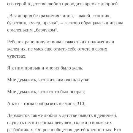
его герой в детстве любил проводить время с дворней.
„Вся дворня без различия чинов, – лакей, стопник,
буфетчик, кучер, прачка“, – ласково обращалась и играла
с маленьким „барчуком“.
Ребенок рано почувствовал тяжесть их положения и
жалел их, не умея еще отдать себе отчета в своих
чувствах.
Я к ним привык и мне их было жаль.
Мне думалось, что жить им очень жутко.
Мне думалось, что кто-то был неправ;
А кто – тогда сообразить не мог я[310].
Лермонтов также любил в детстве бывать в девичьей,
слушать песни сенных девушек, сказки о волжских
разбойниках. Он рос в обществе детей крепостных. Его