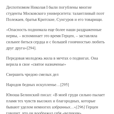
Деспотизмом Николая I были погублены многие
студенты Московского университета: талантливый поэт
Полежаев, братья Критские, Сунгуров и его товарищи.
«Опасность поднимала еще более наши раздраженные
нервы, – вспоминает это время Герцен, – заставляла
сильнее биться сердца и с большей гооячностью любить
друг друга»[294].
Передовая молодежь жила в мечтах о подвигах. Она
верила в свое «святое назначенье»
Свершить чредою смелых дел
Народов бедных искупленье…[295]
Юноша Белинский писал: «В моей груди сильно пылает
пламя тех чувств высоких и благородных, которые
бывают уделом немногих
избранных…»[296]
Герцен
говорит, что он воображал себя «великим»,