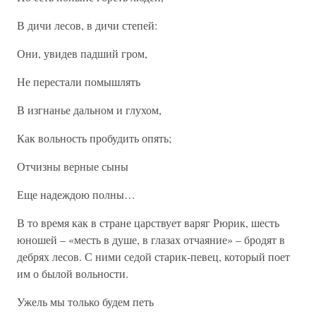
В дичи лесов, в дичи степей:
Они, увидев падший гром,
Не перестали помышлять
В изгнанье дальном и глухом,
Как вольность пробудить опять;
Отчизны верные сыны
Еще надеждою полны…
В то время как в стране царствует варяг Рюрик, шесть
юношей – «месть в душе, в глазах отчаяние» – бродят в
дебрях лесов. С ними седой старик-певец, который поет
им о былой вольности.
Ужель мы только будем петь