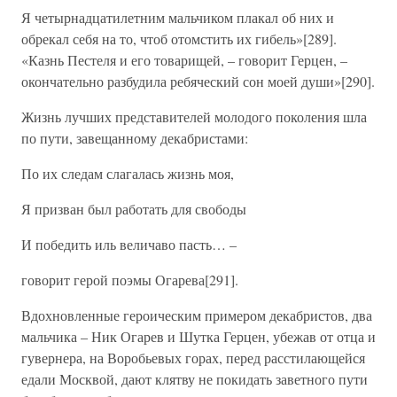
Я четырнадцатилетним мальчиком плакал об них и
обрекал себя на то, чтоб отомстить их гибель»[289].
«Казнь Пестеля и его товарищей, – говорит Герцен, –
окончательно разбудила ребяческий сон моей души»[290].
Жизнь лучших представителей молодого поколения шла
по пути, завещанному декабристами:
По их следам слагалась жизнь моя,
Я призван был работать для свободы
И победить иль величаво пасть… –
говорит герой поэмы Огарева[291].
Вдохновленные героическим примером декабристов, два
мальчика – Ник Огарев и Шутка Герцен, убежав от отца и
гувернера, на Воробьевых горах, перед расстилающейся
едали Москвой, дают клятву не покидать заветного пути