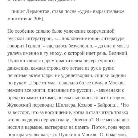
– пишет Лермонтов, ставя после «удел» выразительное
многоточие[306].
Но особенно сильно было увлечение современной
русской литературой, «…поклонение юной литературе, –
говорит Герцен, – сделалось безусловно, – да она и могла
увлечь именно в ту эпоху, о которой идет речь. Великий
Пушкин явился царем-властителем литературного
движения; каждая строка его летала из рук в руки;
печатные экземпляры не удовлетворяли, списки ходили
по рукам. „Горе от ума“ наделало более шума в Москве,
нежели все книги, писанные по-русски», «альманахи с
прекрасными стихами, поэмы сыпались со всех сторон;
Жуковский переводил Шиллера, Козлов – Байрона… Что
за восторг, что за восхищение, когда я стал читать только
что вышедшую первую главу „Онегина“! Я ее месяца два
носил в кармане, вытвердил на память. Потом, года через
полтора я услышал, что Пушкин в Москве. О, боже мой,