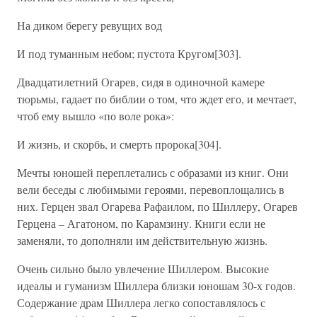
На диком берегу ревущих вод
И под туманным небом; пустота Кругом[303].
Двадцатилетний Огарев, сидя в одиночной камере
тюрьмы, гадает по библии о том, что ждет его, и мечтает,
чтоб ему вышло «по воле рока»:
И жизнь, и скорбь, и смерть пророка[304].
Мечты юношей переплетались с образами из книг. Они
вели беседы с любимыми героями, перевоплощались в
них. Герцен звал Огарева Рафаилом, по Шиллеру, Огарев
Герцена – Агатоном, по Карамзину. Книги если не
заменяли, то дополняли им действительную жизнь.
Очень сильно было увлечение Шиллером. Высокие
идеалы и гуманизм Шиллера близки юношам 30-х годов.
Содержание драм Шиллера легко сопоставлялось с