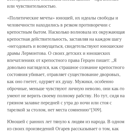
или чувствительностью.
«Политические мечты» юношей, их идеалы свободы и
человечности находились в резком противоречии с
крепостным бытом. Насколько волновала их окружающая
крепостная действительность, заставляя на каждом шагу
«негодовать и возмущаться, свидетельствуют юношеские
драмы Лермонтова. О своих детских и юношеских
впечатлениях от крепостного права Герцен пишет: „Я
довольно нагляделся, как страшное сознание крепостного
состояния убивает, отравляет существование дворовых,
как оно гнетет, одуряет их душу. Мужики, особенно
оброчные, меньше чувствуют личную неволю, они как-то
умеют не верить своему полному рабству. Но тут, сидя на
грязном залавке передней с утра до ночи или стоя с
тарелкой за столом, нет места сомнению“[309].
Юношей с ранних лет тянуло к людям из народа. В одном
из своих произведений Огарев рассказывает о том, как