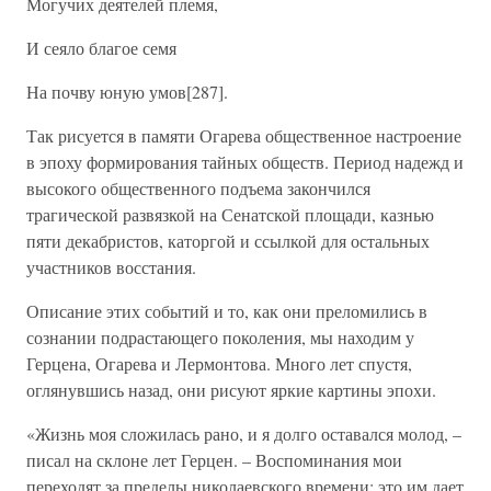
Могучих деятелей племя,
И сеяло благое семя
На почву юную умов[287].
Так рисуется в памяти Огарева общественное настроение
в эпоху формирования тайных обществ. Период надежд и
высокого общественного подъема закончился
трагической развязкой на Сенатской площади, казнью
пяти декабристов, каторгой и ссылкой для остальных
участников восстания.
Описание этих событий и то, как они преломились в
сознании подрастающего поколения, мы находим у
Герцена, Огарева и Лермонтова. Много лет спустя,
оглянувшись назад, они рисуют яркие картины эпохи.
«Жизнь моя сложилась рано, и я долго оставался молод, –
писал на склоне лет Герцен. – Воспоминания мои
переходят за пределы николаевского времени; это им дает