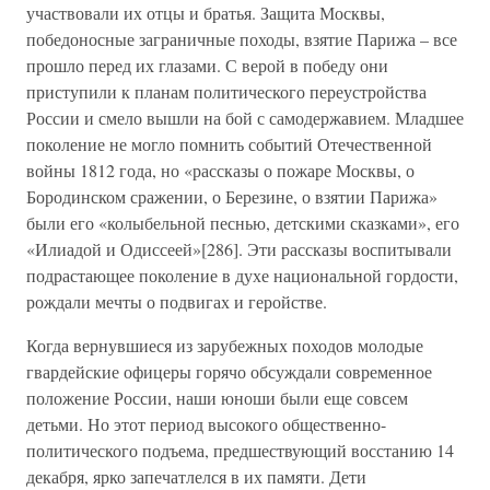
участвовали их отцы и братья. Защита Москвы,
победоносные заграничные походы, взятие Парижа – все
прошло перед их глазами. С верой в победу они
приступили к планам политического переустройства
России и смело вышли на бой с самодержавием. Младшее
поколение не могло помнить событий Отечественной
войны 1812 года, но «рассказы о пожаре Москвы, о
Бородинском сражении, о Березине, о взятии Парижа»
были его «колыбельной песнью, детскими сказками», его
«Илиадой и Одиссеей»[286]. Эти рассказы воспитывали
подрастающее поколение в духе национальной гордости,
рождали мечты о подвигах и геройстве.
Когда вернувшиеся из зарубежных походов молодые
гвардейские офицеры горячо обсуждали современное
положение России, наши юноши были еще совсем
детьми. Но этот период высокого общественно-
политического подъема, предшествующий восстанию 14
декабря, ярко запечатлелся в их памяти. Дети