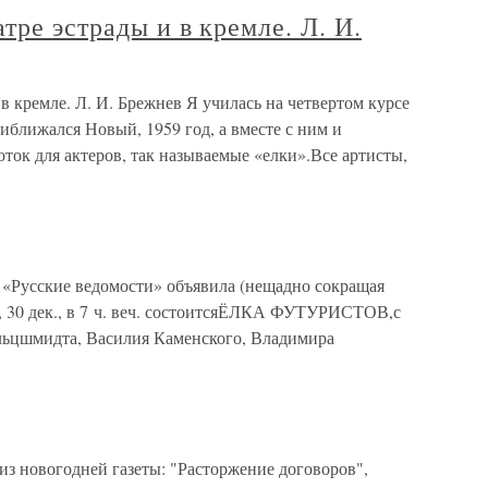
тре эстрады и в кремле. Л. И.
в кремле. Л. И. Брежнев Я училась на четвертом курсе
иближался Новый, 1959 год, а вместе с ним и
ок для актеров, так называемые «елки».Все артисты,
а «Русские ведомости» объявила (нещадно сокращая
б., 30 дек., в 7 ч. веч. состоитсяЁЛКА ФУТУРИСТОВ,с
льцшмидта, Василия Каменского, Владимира
из новогодней газеты: "Расторжение договоров",