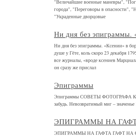
"Величайшие военные маневры", "Погр
города", "Переговоры в опасности", "
"Украденные дворцовые
Ни дня без эпиграммы. 
Ни дня без эпиграммы. «Ксении» в бо
душе у Гёте, коль скоро 23 декабря 1
все журналы, «вроде ксениев Марциала
он сразу же прислал
Эпиграммы
Эпиграммы СОВЕТЫ ФОТОГРАФА Конечн
забудь. Невозвратимый миг – значенье
ЭПИГРАММЫ НА ГАФ
ЭПИГРАММЫ НА ГАФТА ГАФТ НА СЕБЯ 1