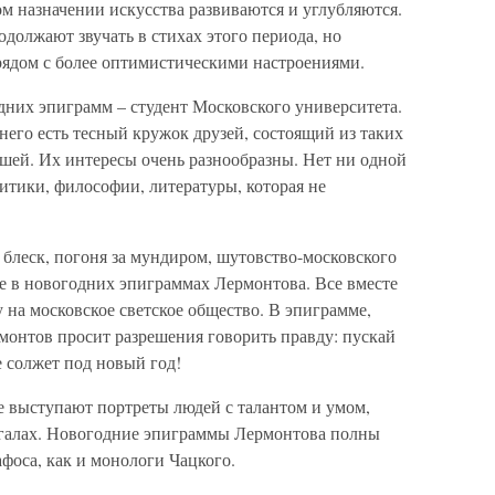
м назначении искусства развиваются и углубляются.
одолжают звучать в стихах этого периода, но
рядом с более оптимистическими настроениями.
дних эпиграмм – студент Московского университета.
 него есть тесный кружок друзей, состоящий из таких
ошей. Их интересы очень разнообразны. Нет ни одной
итики, философии, литературы, которая не
блеск, погоня за мундиром, шутовство-московского
е в новогодних эпиграммах Лермонтова. Все вместе
 на московское светское общество. В эпиграмме,
монтов просит разрешения говорить правду: пускай
е солжет под новый год!
 выступают портреты людей с талантом и умом,
игалах. Новогодние эпиграммы Лермонтова полны
фоса, как и монологи Чацкого.