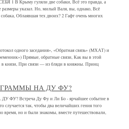
 В Крыму гуляли две собаки, Всё это правда, а
е размеры указал. Но, милый Валя, вы, однако, Всё
та собака, Облаявшая тех двоих? 2 Гафт очень многих
токол одного заседания», «Обратная связь» (МХАТ) и
еменник») Прямые, обратные связи, Как вы в этой
 в князи, При связи — из бляди в княжны. Принц
ИГРАММЫ НА ДУ ФУ?
У? Встреча Ду Фу и Ли Бо - ярчайшее событие в
то случается так, чтобы два величайших гения того
но время, но и были знакомы, вместе путешествовали,