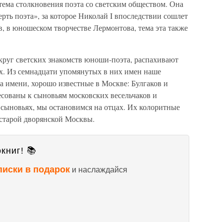
тема столкновения поэта со светским обществом. Она
рть поэта», за которое Николай I впоследствии сошлет
в, в юношеском творчестве Лермонтова, тема эта также
круг светских знакомств юноши-поэта, распахивают
х. Из семнадцати упомянутых в них имен наше
а имени, хорошо известные в Москве: Булгаков и
сованы к сыновьям московских весельчаков и
о сыновьях, мы остановимся на отцах. Их колоритные
 старой дворянской Москвы.
книг! 📚
писки в подарок
и наслаждайся