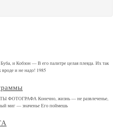
а, и Кобзон — В его палитре целая плеяда. Их так
 вроде и не надо! 1985
граммы
 ФОТОГРАФА Конечно, жизнь — не развлеченье,
имый миг — значенье Его поймешь
ТА