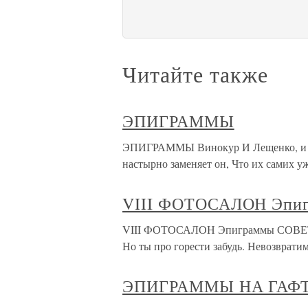
Читайте также
ЭПИГРАММЫ
ЭПИГРАММЫ Винокур И Лещенко, и Буб
настырно заменяет он, Что их самих уж
VIII ФОТОСАЛОН Эпи
VIII ФОТОСАЛОН Эпиграммы СОВЕТЫ
Но ты про горести забудь. Невозврат
ЭПИГРАММЫ НА ГАФ