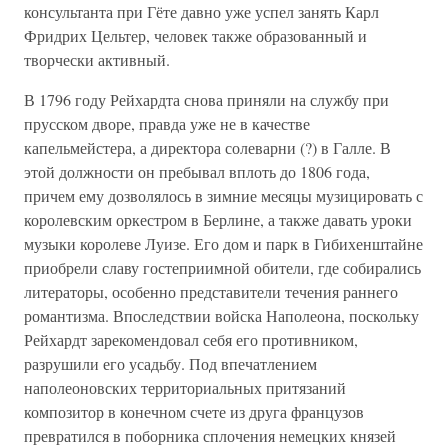
консультанта при Гёте давно уже успел занять Карл
Фридрих Цельтер, человек также образованный и
творчески активный.
В 1796 году Рейхардта снова приняли на службу при
прусском дворе, правда уже не в качестве
капельмейстера, а директора солеварни (?) в Галле. В
этой должности он пребывал вплоть до 1806 года,
причем ему дозволялось в зимние месяцы музицировать с
королевским оркестром в Берлине, а также давать уроки
музыки королеве Луизе. Его дом и парк в Гибихенштайне
приобрели славу гостеприимной обители, где собирались
литераторы, особенно представители течения раннего
романтизма. Впоследствии войска Наполеона, поскольку
Рейхардт зарекомендовал себя его противником,
разрушили его усадьбу. Под впечатлением
наполеоновских территориальных притязаний
композитор в конечном счете из друга французов
превратился в поборника сплочения немецких князей