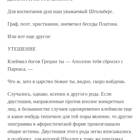
Для воспитания душ наш уважаемый Штольберг,
Граф, поэт, христианин, онемечил беседы Платона.
Или вот еще другое:
УТЕШЕНИЕ
Клеймил богов Греции ты — Аполлон тебя сбросил с
Парнаса, —
Что ж, зато в царство божие ты, видно, скоро войдешь.
Случались, однако, ксении и другого рода. Если
двустишия, направленные против вполне конкретных
лиц, в большинстве случаев одновременно клеймили еще
и какое-нибудь типичное для той поры явление, то другие
эпиграммы в афористической форме провозглашали
общие истины. Двустишия этого рода легко вписывались
в подборку, для которой Шиллер к тому же придумал