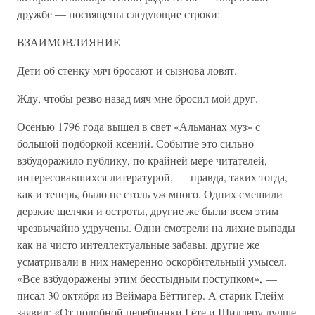
дружбе — посвящены следующие строки:
ВЗАИМОВЛИЯНИЕ
Дети об стенку мяч бросают и сызнова ловят.
Жду, чтобы резво назад мяч мне бросил мой друг.
Осенью 1796 года вышел в свет «Альманах муз» с
большой подборкой ксений. Событие это сильно
взбудоражило публику, по крайней мере читателей,
интересовавшихся литературой, — правда, таких тогда,
как и теперь, было не столь уж много. Одних смешили
дерзкие щелчки и остроты, другие же были всем этим
чрезвычайно удручены. Одни смотрели на лихие выпады
как на чисто интеллектуальные забавы, другие же
усматривали в них намеренно оскорбительный умысел.
«Все взбудоражены этим бесстыдным поступком», —
писал 30 октября из Веймара Бёттигер. А старик Глейм
заявил: «От подобной перебранки Гёте и Шиллеру лучше