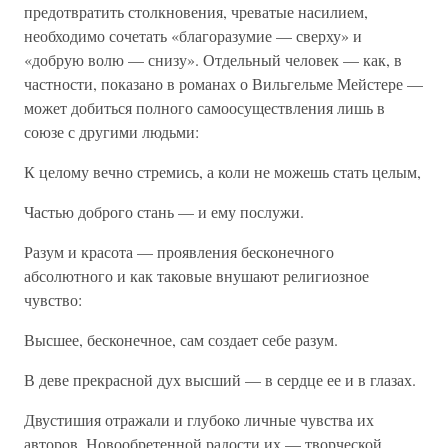
предотвратить столкновения, чреватые насилием,
необходимо сочетать «благоразумие — сверху» и
«добрую волю — снизу». Отдельный человек — как, в
частности, показано в романах о Вильгельме Мейстере —
может добиться полного самоосуществления лишь в
союзе с другими людьми:
К целому вечно стремись, а коли не можешь стать целым,
Частью доброго стань — и ему послужи.
Разум и красота — проявления бесконечного
абсолютного и как таковые внушают религиозное
чувство:
Высшее, бесконечное, сам создает себе разум.
В деве прекрасной дух высший — в сердце ее и в глазах.
Двустишия отражали и глубоко личные чувства их
авторов. Новообретенной радости их — творческой