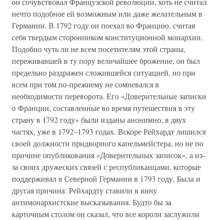
он сочувствовал Французской революции, хоть не считал
нечто подобное ей возможным или даже желательным в
Германии. В 1792 году он поехал во Францию, считая
себя твердым сторонником конституционной монархии.
Подобно чуть ли не всем посетителям этой страны,
переживавшей в ту пору величайшее брожение, он был
предельно раздражен сложившейся ситуацией, но при
всем при том по-прежнему не сомневался в
необходимости переворота. Его «Доверительные записки
о Франции, составленные во время путешествия в эту
страну в 1792 году» были изданы анонимно, в двух
частях, уже в 1792–1793 годах. Вскоре Рейхардт лишился
своей должности придворного капельмейстера, но не по
причине опубликования «Доверительных записок», а из-
за своих дружеских связей с республиканцами, которые
поддерживал в Северной Германии в 1793 году. Была и
другая причина: Рейхардту ставили в вину
антимонархистские высказывания. Будто бы за
карточным столом он сказал, что все короли заслужили