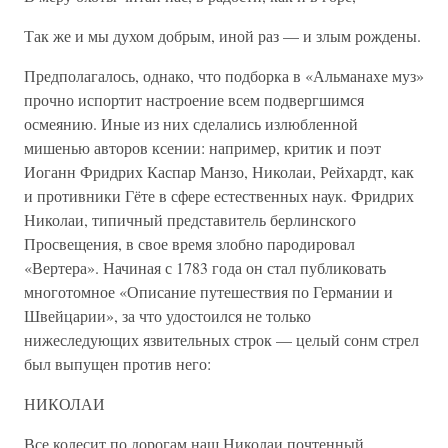
Так же и мы духом добрым, иной раз — и злым рождены.
Предполагалось, однако, что подборка в «Альманахе муз»
прочно испортит настроение всем подвергшимся
осмеянию. Иные из них сделались излюбленной
мишенью авторов ксении: например, критик и поэт
Иоганн Фридрих Каспар Манзо, Николаи, Рейхардт, как
и противники Гёте в сфере естественных наук. Фридрих
Николаи, типичный представитель берлинского
Просвещения, в свое время злобно пародировал
«Вертера». Начиная с 1783 года он стал публиковать
многотомное «Описание путешествия по Германии и
Швейцарии», за что удостоился не только
нижеследующих язвительных строк — целый сонм стрел
был выпущен против него:
НИКОЛАИ
Все колесит по дорогам наш Николаи почтенный.