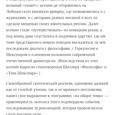
вольный «сюжет»: ксении-де отправились на
Лейпцигскую книжную ярмарку, где познакомились и с
журналами, и с авторами разных писаний и всех их
сделали мишенью своих язвительных реплик. Далее
ксении стали «путешествовать» по немецким рекам, а
под конец даже спустились в подземное царство, где им
тоже представилось немало поводов высказаться, за чем
последовали диалоги с философами, с Геркулесом и
Шекспиром о плачевном положении современной
отечественной драматургии. (Впоследствии из этих
ксений выросли стихотворения Шиллера «Философы» и
«Тень Шекспира».)
Своеобразный скептический реализм, одинаково далекий
как от голубой утопии, так и от мрачного пессимизма,
нашел свое выражение в эпиграммах «на общие темы» —
правомерность скепсиса этого подтвердили события,
последовавшие за революцией, которая провозгласила
столь высокие цели: