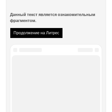
Данный текст является ознакомительным
фрагментом.
Продолжение на Литрес
Читайте также
ЭПИГРАММЫ
ЭПИГРАММЫ Винокур И Лещенко, и Буба, и Кобзон —
В его палитре целая плеяда. Их так настырно заменяет
он, Что их самих уж вроде и не надо! 1985