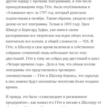
другие наряду с прочими эпиграммами, в том числе
принадлежащими перу Гёте, были опубликованы в
«Альманахе муз» за 1797 год, который разослали
подписчикам в октябре. Таким образом, увидели свет
далеко не все эпиграммы. Только в 1893 году Эрих
Шмидт и Бернгард Зуфан, уже имея в своем
распоряжении все творческое наследие обоих поэтов,
напечатали все ксении, в общей сложности — 926. И
Гёте, и Шиллер в свое время включили в собственное
собрание сочинений лишь небольшое число этих
двустиший. Гёте к тому же собрал ряд двустиший в цикл
«Четыре времени года». Дело в том, что обоим поэтам
эпиграммы эти представлялись чрезмерно
сиюминутными — Гёте и Шиллер боялись, что скрытые
в них намеки будут непонятны читателям более поздних
времен.
И правда, это было «сумасшедшее и рискованное
предприятие», как назвал его Гёте в письме к Шиллеру от