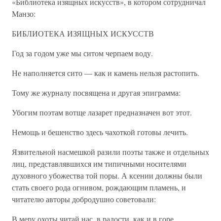
«Библиотека изящных искусств», в котором сотрудничал
Манзо:
БИБЛИОТЕКА ИЗЯЩНЫХ ИСКУССТВ
Год за годом уже мы ситом черпаем воду.
Не наполняется сито — как и камень нельзя растопить.
Тому же журналу посвящена и другая эпиграмма:
Убогим поэтам вотще лазарет предназначен вот этот.
Немощь и бешенство здесь чахоткой готовы лечить.
Язвительной насмешкой разили поэты также и отдельных
лиц, представлявшихся им типичными носителями
духовного убожества той поры. А ксении должны были
стать своего рода огнивом, рождающим пламень, и
читателю авторы добродушно советовали:
В меру охоты читай нас, в радости, как и в горе,