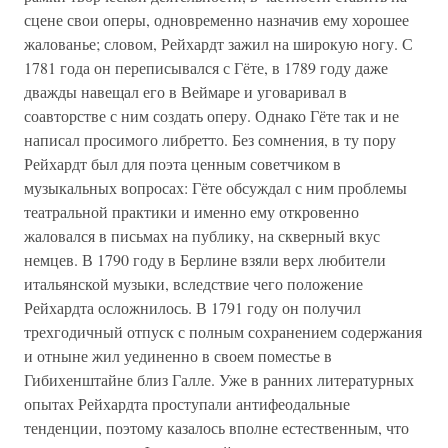
сцене свои оперы, одновременно назначив ему хорошее
жалованье; словом, Рейхардт зажил на широкую ногу. С
1781 года он переписывался с Гёте, в 1789 году даже
дважды навещал его в Веймаре и уговаривал в
соавторстве с ним создать оперу. Однако Гёте так и не
написал просимого либретто. Без сомнения, в ту пору
Рейхардт был для поэта ценным советчиком в
музыкальных вопросах: Гёте обсуждал с ним проблемы
театральной практики и именно ему откровенно
жаловался в письмах на публику, на скверный вкус
немцев. В 1790 году в Берлине взяли верх любители
итальянской музыки, вследствие чего положение
Рейхардта осложнилось. В 1791 году он получил
трехгодичный отпуск с полным сохранением содержания
и отныне жил уединенно в своем поместье в
Гибихенштайне близ Галле. Уже в ранних литературных
опытах Рейхардта проступали антифеодальные
тенденции, поэтому казалось вполне естественным, что