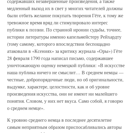
содержавших незавершенные произведения, а также
медленный выход их в свет у многих читателей должны
были отбить желание покупать творения Гёте, к тому же
тревожное время вряд ли стимулировало интерес
публики к поэзии. По странной иронии судьбы, точнее,
истории литературы именно капельмейстеру Рейхардту
(тому самому, которого впоследствии беспощадно
атаковали в «Ксениях» за критику журнала «Оры») Гёте
28 февраля 1790 года написал письмо, содержавшее
уничтожающую оценку немецкой публики: «В искусстве
наша публика ничего не смыслит… В среднем немцы —
честные, добропорядочные люди, но об оригинальности,
выдумке, характере, целостности, как и об уровне
произведения искусства, они не имеют ни малейшего
понятия. Словом, у них нет вкуса. Само собой, я говорю
о среднем немце».
К уровню среднего немца в последнее десятилетие
самым неприятным образом приспосабливались авторы