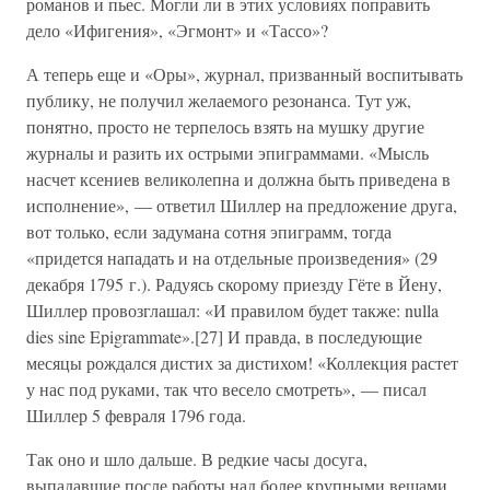
романов и пьес. Могли ли в этих условиях поправить
дело «Ифигения», «Эгмонт» и «Тассо»?
А теперь еще и «Оры», журнал, призванный воспитывать
публику, не получил желаемого резонанса. Тут уж,
понятно, просто не терпелось взять на мушку другие
журналы и разить их острыми эпиграммами. «Мысль
насчет ксениев великолепна и должна быть приведена в
исполнение», — ответил Шиллер на предложение друга,
вот только, если задумана сотня эпиграмм, тогда
«придется нападать и на отдельные произведения» (29
декабря 1795 г.). Радуясь скорому приезду Гёте в Йену,
Шиллер провозглашал: «И правилом будет также: nulla
dies sine Epigrammate».[27] И правда, в последующие
месяцы рождался дистих за дистихом! «Коллекция растет
у нас под руками, так что весело смотреть», — писал
Шиллер 5 февраля 1796 года.
Так оно и шло дальше. В редкие часы досуга,
выпадавшие после работы над более крупными вещами,