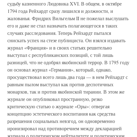
судьбу казненного Людовика XVI. В общем, в октябре
1794 года Рейхардт сразу лишился и должности, и
жалованья. Фридрих Вильгельм II не пожелал выслушать
его и даже не стал назначать полагающегося в таких
случаях расследования. Теперь Рейхардт пытался
снискать успех на стезе публициста. Он взялся издавать
журнал «Франция» и в своих статьях решительно
выступал с республиканских позиций, с той лишь
разницей, что не одобрял якобинский террор. В 1795 году
он основал журнал «Германия», который, однако,
просуществовал всего лишь два года — в нем Рейхардт с
равным пылом выступал как против деспотичных
монархов, так и против якобинской тирании. В этом же
журнале он опубликовал пространную, резко
критическую статью о журнале «Оры»: отвергая
концепцию эстетического воспитания как средства
разрешения социальных невзгод, он одновременно
иронизировал над противоречием между декларацией
журнала о политическом нейтралитете и политическим