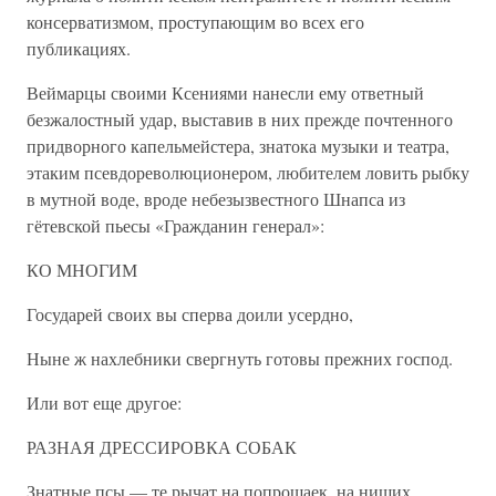
консерватизмом, проступающим во всех его
публикациях.
Веймарцы своими Ксениями нанесли ему ответный
безжалостный удар, выставив в них прежде почтенного
придворного капельмейстера, знатока музыки и театра,
этаким псевдореволюционером, любителем ловить рыбку
в мутной воде, вроде небезызвестного Шнапса из
гётевской пьесы «Гражданин генерал»:
КО МНОГИМ
Государей своих вы сперва доили усердно,
Ныне ж нахлебники свергнуть готовы прежних господ.
Или вот еще другое:
РАЗНАЯ ДРЕССИРОВКА СОБАК
Знатные псы — те рычат на попрошаек, на нищих,