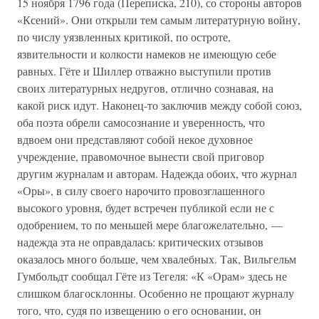
15 ноября 1796 года (Переписка, 210), со стороны авторов
«Ксений». Они открыли тем самым литературную войну,
по числу уязвленных критикой, по остроте,
язвительности и колкости намеков не имеющую себе
равных. Гёте и Шиллер отважно выступили против
своих литературных недругов, отлично сознавая, на
какой риск идут. Наконец-то заключив между собой союз,
оба поэта обрели самосознание и уверенность, что
вдвоем они представляют собой некое духовное
учреждение, правомочное вынести свой приговор
другим журналам и авторам. Надежда обоих, что журнал
«Оры», в силу своего нарочито провозглашенного
высокого уровня, будет встречен публикой если не с
одобрением, то по меньшей мере благожелательно, —
надежда эта не оправдалась: критических отзывов
оказалось много больше, чем хвалебных. Так, Вильгельм
Гумбольдт сообщал Гёте из Тегеля: «К «Орам» здесь не
слишком благосклонны. Особенно не прощают журналу
того, что, судя по извещению о его основании, он