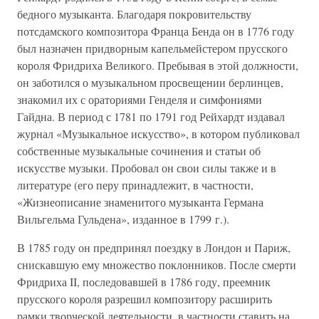
бедного музыканта. Благодаря покровительству
потсдамского композитора Франца Бенда он в 1776 году
был назначен придворным капельмейстером прусского
короля Фридриха Великого. Пребывая в этой должности,
он заботился о музыкальном просвещении берлинцев,
знакомил их с ораториями Генделя и симфониями
Гайдна. В период с 1781 по 1791 год Рейхардт издавал
журнал «Музыкальное искусство», в котором публиковал
собственные музыкальные сочинения и статьи об
искусстве музыки. Пробовал он свои силы также и в
литературе (его перу принадлежит, в частности,
«Жизнеописание знаменитого музыканта Германа
Вильгельма Гульдена», изданное в 1799 г.).
В 1785 году он предпринял поездку в Лондон и Париж,
снискавшую ему множество поклонников. После смерти
Фридриха II, последовавшей в 1786 году, преемник
прусского короля разрешил композитору расширить
рамки творческой деятельности, в частности ставить на