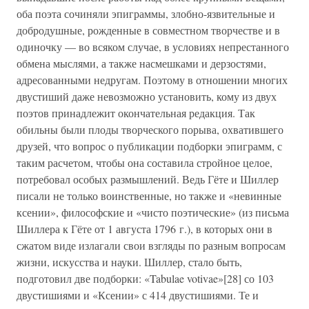
оба поэта сочиняли эпиграммы, злобно-язвительные и
добродушные, рожденные в совместном творчестве и в
одиночку — во всяком случае, в условиях непрестанного
обмена мыслями, а также насмешками и дерзостями,
адресованными недругам. Поэтому в отношении многих
двустиший даже невозможно установить, кому из двух
поэтов принадлежит окончательная редакция. Так
обильны были плоды творческого порыва, охватившего
друзей, что вопрос о публикации подборки эпиграмм, с
таким расчетом, чтобы она составила стройное целое,
потребовал особых размышлений. Ведь Гёте и Шиллер
писали не только воинственные, но также и «невинные
ксении», философские и «чисто поэтические» (из письма
Шиллера к Гёте от 1 августа 1796 г.), в которых они в
сжатом виде излагали свои взгляды по разным вопросам
жизни, искусства и науки. Шиллер, стало быть,
подготовил две подборки: «Tabulae votivae»[28] со 103
двустишиями и «Ксении» с 414 двустишиями. Те и