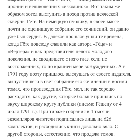
иронии и великолепных «изюминок». Вот таким же
образом хотел выступить в поход против всяческой
скверны Гёте. На немецкую публику, в своей массе
почти не оценившую собрание его сочинений, он давно
уже был сердит. В далекое прошлое ушли те времена,
когда Гёте повсюду славили как автора «Гёца» и
«Вертера» и как представителя целого молодого
поколения, не сводившего с него глаз, если не
восторженных, то по крайней мере возбужденных. А в
1791 году поэту пришлось выслушать от своего издателя,
выпустившего в свет собрание его сочинений в восьми
томах, что произведения Гёте, мол, не так хорошо
расходятся, как другие, которые больше пришлись по
вкусу широкому кругу публики (письмо Гёшену от 4
июля 1791 г.). При тираже собрания в 4 тысячи
экземпляров читатели подписались лишь на 626
комплектов, и расходились книги довольно вяло. С
другой стороны, естественно, что продажа томов,