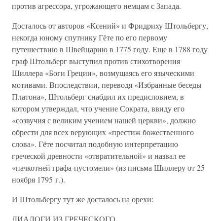
против агрессора, угрожающего немцам с Запада.
Досталось от авторов «Ксений» и Фридриху Штольбергу,
некогда юному спутнику Гёте по его первому
путешествию в Швейцарию в 1775 году. Еще в 1788 году
граф Штольберг выступил против стихотворения
Шиллера «Боги Греции», возмущаясь его языческими
мотивами. Впоследствии, переводя «Избранные беседы
Платона», Штольберг снабдил их предисловием, в
котором утверждал, что учение Сократа, ввиду его
«созвучия с великим учением нашей церкви», должно
обрести для всех верующих «престиж божественного
слова». Гёте посчитал подобную интерпретацию
греческой древности «отвратительной» и назвал ее
«пачкотней графа-пустомели» (из письма Шиллеру от 25
ноября 1795 г.).
И Штольбергу тут же досталось на орехи:
ДИАЛОГИ ИЗ ГРЕЧЕСКОГО