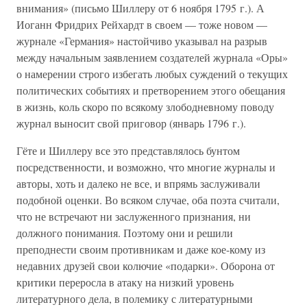
внимания» (письмо Шиллеру от 6 ноября 1795 г.). А
Иоганн Фридрих Рейхардт в своем — тоже новом —
журнале «Германия» настойчиво указывал на разрыв
между начальным заявлением создателей журнала «Оры»
о намерении строго избегать любых суждений о текущих
политических событиях и претворением этого обещания
в жизнь, коль скоро по всякому злободневному поводу
журнал выносит свой приговор (январь 1796 г.).
Гёте и Шиллеру все это представлялось бунтом
посредственности, и возможно, что многие журналы и
авторы, хоть и далеко не все, и впрямь заслуживали
подобной оценки. Во всяком случае, оба поэта считали,
что не встречают ни заслуженного признания, ни
должного понимания. Поэтому они и решили
преподнести своим противникам и даже кое-кому из
недавних друзей свои колючие «подарки». Оборона от
критики переросла в атаку на низкий уровень
литературного дела, в полемику с литературными