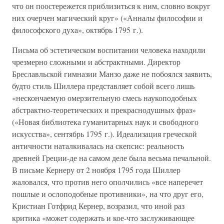
что он поостережется приблизиться к ним, словно вокруг
них очерчен магический круг» («Анналы философии и
философского духа», октябрь 1795 г.).
Письма об эстетическом воспитании человека находили
чрезмерно сложными и абстрактными. Директор
Бреславльской гимназии Манзо даже не побоялся заявить,
будто стиль Шиллера представляет собой всего лишь
«нескончаемую омерзительную смесь наукоподобных
абстрактно-теоретических и прекраснодушных фраз»
(«Новая библиотека гуманитарных наук и свободного
искусства», сентябрь 1795 г.). Идеализация греческой
античности наталкивалась на скепсис: реальность
древней Греции-де на самом деле была весьма печальной.
В письме Кернеру от 2 ноября 1795 года Шиллер
жаловался, что против него ополчились «все наперечет
пошлые и ослоподобные противники», на что друг его,
Кристиан Готфрид Кернер, возразил, что иной раз
критика «может содержать и кое-что заслуживающее