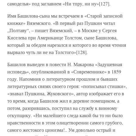
самоделья» под заглавием «Ни тпру, ни ну»[127].
Имя Башилова-сына мы встречаем в «Старой записной
книжке» Вяземского. «В первый раз Пушкин читал
„Полтаву“, – пишет Вяземский, – в Москве у Сергея
Киселева при Американце Толстом, сыне Башилова,
который за обедом нарезался и которого во время чтения
вырвало чуть ли не на Толстого»[128].
Башилов выведен в повести Н. Макарова «Задушевная
исповедь», опубликованной в «Современнике» в 1859
году. Напомнив о литературном прошлом и бывших
литературных связях своего героя: «пописывал стишки»,
«знавал Пушкина, Жуковского», автор изображает его в
то время, когда Башилов жил в деревне помещиком, а
потом, разорившись, поступил на службу к винному
откупщику. «Ни малейшего следа какой бы то ни было
нравственности в этом олицетворении самого грубого,
самого жестокого цинизма!.. Ум довольно острый и