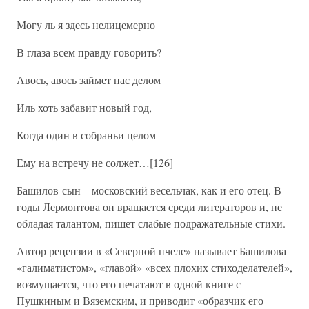
Могу ль я здесь нелицемерно
В глаза всем правду говорить? –
Авось, авось займет нас делом
Иль хоть забавит новый год,
Когда один в собраньи целом
Ему на встречу не солжет…[126]
Башилов-сын – московский весельчак, как и его отец. В
годы Лермонтова он вращается среди литераторов и, не
обладая талантом, пишет слабые подражательные стихи.
Автор рецензии в «Северной пчеле» называет Башилова
«галиматистом», «главой» «всех плохих стиходелателей»,
возмущается, что его печатают в одной книге с
Пушкиным и Вяземским, и приводит «образчик его