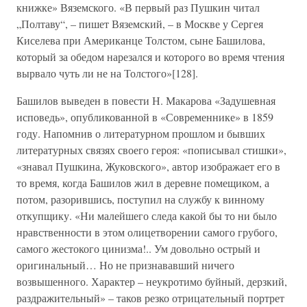
книжке» Вяземского. «В первый раз Пушкин читал
„Полтаву“, – пишет Вяземский, – в Москве у Сергея
Киселева при Американце Толстом, сыне Башилова,
который за обедом нарезался и которого во время чтения
вырвало чуть ли не на Толстого»[128].
Башилов выведен в повести Н. Макарова «Задушевная
исповедь», опубликованной в «Современнике» в 1859
году. Напомнив о литературном прошлом и бывших
литературных связях своего героя: «пописывал стишки»,
«знавал Пушкина, Жуковского», автор изображает его в
то время, когда Башилов жил в деревне помещиком, а
потом, разорившись, поступил на службу к винному
откупщику. «Ни малейшего следа какой бы то ни было
нравственности в этом олицетворении самого грубого,
самого жестокого цинизма!.. Ум довольно острый и
оригинальный… Но не признававший ничего
возвышенного. Характер – неукротимо буйный, дерзкий,
раздражительный» – таков резко отрицательный портрет