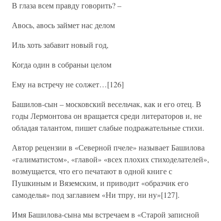
В глаза всем правду говорить? –
Авось, авось займет нас делом
Иль хоть забавит новый год,
Когда один в собраньи целом
Ему на встречу не солжет…[126]
Башилов-сын – московский весельчак, как и его отец. В
годы Лермонтова он вращается среди литераторов и, не
обладая талантом, пишет слабые подражательные стихи.
Автор рецензии в «Северной пчеле» называет Башилова
«галиматистом», «главой» «всех плохих стиходелателей»,
возмущается, что его печатают в одной книге с
Пушкиным и Вяземским, и приводит «образчик его
самоделья» под заглавием «Ни тпру, ни ну»[127].
Имя Башилова-сына мы встречаем в «Старой записной