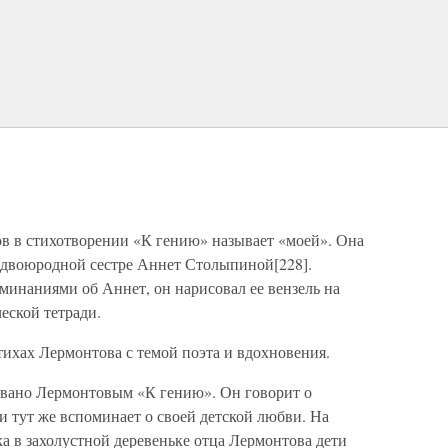
ов в стихотворении «К гению» называет «моей». Она
о двоюродной сестре Аннет Столыпиной[228].
инаниями об Аннет, он нарисовал ее вензель на
еской тетради.
тихах Лермонтова с темой поэта и вдохновения.
азвано Лермонтовым «К гению». Он говорит о
и тут же вспоминает о своей детской любви. На
а в захолустной деревеньке отца Лермонтова дети