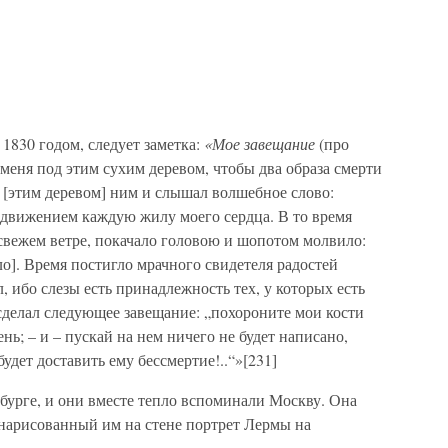
1830 годом, следует заметка:
«Мое завещание
(про
е меня под этим сухим деревом, чтобы два образа смерти
 [этим деревом] ним и слышал волшебное слово:
движением каждую жилу моего сердца. В то время
и свежем ветре, покачало головою и шопотом молвило:
ло]. Время постигло мрачного свидетеля радостей
, ибо слезы есть принадлежность тех, у которых есть
 сделал следующее завещание: „похороните мои кости
нь; – и – пускай на нем ничего не будет написано,
удет доставить ему бессмертие!..“»[231]
бурге, и они вместе тепло вспоминали Москву. Она
 нарисованный им на стене портрет Лермы на