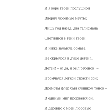
И я коре твоей послушной
Вверял любимые мечты;
Лишь год назад, два талисмана
Светилися в тени твоей,
И ниже замысла обмава
Не скрылося в душе детей!..
Детей! – о! да, я был ребенок! –
Промчался легкой страсти сон;
Дремоты флёр был слишком тонок –
В единый миг прорвался он.
И деревцо с моей любовью