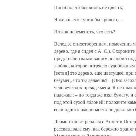
Погибло, чтобы вновь не цвесть;
Я жизнь его купил бы кровью, –
Но как переменить, что есть?
Вслед за стихотворением, помеченным 
дерево, где я сидел с А. С.). Схоронит
предстояли глазам вашим; я любил под
люблю, которое потрясло судорожным 
[ветви] это дерево, еще цветущее, пр
безумец, что ты делаешь? – [Оно засох
человеческих прежде меня. Я не плакал
надежды; – но тогда же взял бумагу, и
под этой сухой яблоней; положите каме
если одного имени моего не довольно б
Лермонтов встречался с Аннет в Петер
рассказывала ему, как бережно хранят
Молчановке, у Лопухиных.