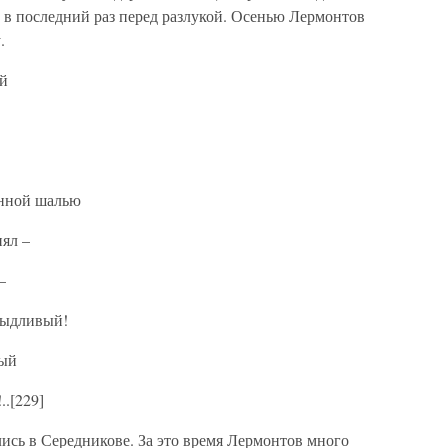
, в последний раз перед разлукой. Осенью Лермонтов
.
ой
инной шалью
ял –
–
стыдливый!
вый
.[229]
лись в Середникове. За это время Лермонтов много