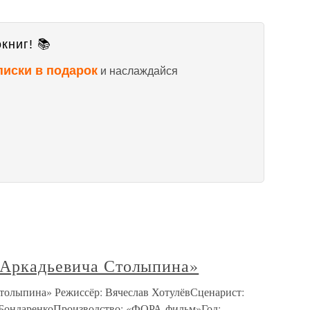
книг! 📚
писки в подарок
и наслаждайся
 Аркадьевича Столыпина»
толыпина» Режиссёр: Вячеслав ХотулёвСценарист:
 БондаренкоПроизводство: «ФОРА-фильм»Год: