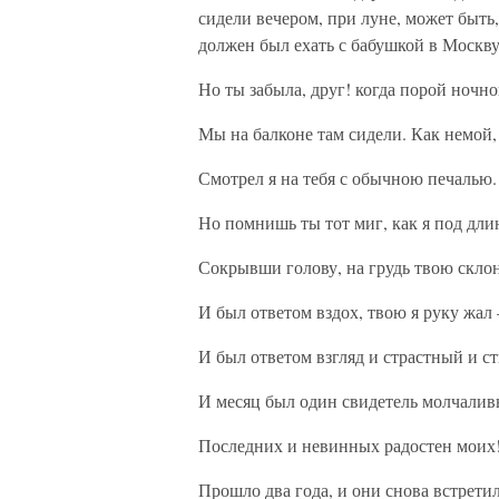
сидели вечером, при луне, может быть
должен был ехать с бабушкой в Москву
Но ты забыла, друг! когда порой ночн
Мы на балконе там сидели. Как немой,
Смотрел я на тебя с обычною печалью.
Но помнишь ты тот миг, как я под дл
Сокрывши голову, на грудь твою склон
И был ответом вздох, твою я руку жал 
И был ответом взгляд и страстный и 
И месяц был один свидетель молчали
Последних и невинных радостен моих!.
Прошло два года, и они снова встрети