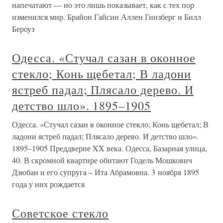
напечатают — но это лишь показывает, как с тех пор
изменился мир. Брайон Гайсин Аллен Гинзберг и Билл
Бероуз
Одесса. «Стучал сазан в оконное
стекло; Конь щебетал; В ладони
ястреб падал; Плясало дерево. И
детство шло». 1895–1905
Одесса. «Стучал сазан в оконное стекло; Конь щебетал; В
ладони ястреб падал; Плясало дерево. И детство шло».
1895–1905 Преддверие XX века. Одесса, Базарная улица,
40. В скромной квартире обитают Годель Мошкович
Дзюбан и его супруга – Ита Абрамовна. 3 ноября 1895
года у них рождается
Советское стекло