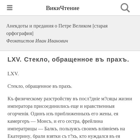
ВикиЧтение
Анекдоты и предания о Петре Великом [старая
орфография]
Феоктистов Иван Иванович
LXV. Стекло, обращенное въ прахъ.
LXV.
Стекло, обращенное въ прахъ.
Къ физическому разстройству въ посл?дніе м?сяцы жизни
императора присоединились еще и нравственныя
огорченія. Одинъ изъ приближенныхъ его жены, ея
камергеръ — Монсъ, и его сестра, фрейлина
императрицы — Балкъ, пользуясь своимъ вліяніемъ на
Екатерину, брали взятки съ т?хъ, кто нуждался въ ея