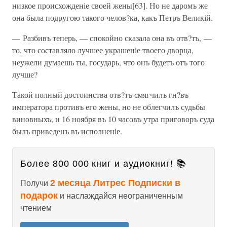
низкое происхожденіе своей жены[63]. Но не даромъ же
она была подругою такого челов?ка, какъ Петръ Великій.
— Разбивъ теперь, — спокойно сказала она въ отв?тъ, —
то, что составляло лучшее украшеніе твоего дворца,
неужели думаешь ты, государь, что онъ будетъ отъ того
лучше?
Такой полный достоинства отв?тъ смягчилъ гн?въ
императора противъ его жены, но не облегчилъ судьбы
виновныхъ, и 16 ноября въ 10 часовъ утра приговоръ суда
былъ приведенъ въ исполненіе.
Более 800 000 книг и аудиокниг! 📚
2 месяца Литрес Подписки в
Получи
подарок
и наслаждайся неограниченным
чтением