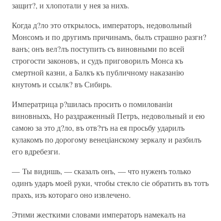
защит?, и хлопотали у нея за нихъ.
Когда д?ло это открылось, императоръ, недовольный
Монсомъ и по другимъ причинамъ, былъ страшно разгн?
ванъ; онъ вел?лъ поступить съ виновными по всей
строгости законовъ, и судъ приговорилъ Монса къ
смертной казни, а Балкъ къ публичному наказанію
кнутомъ и ссылк? въ Сибирь.
Императрица р?шилась просить о помилованіи
виновныхъ, Но раздраженный Петръ, недовольный и ею
самою за это д?ло, въ отв?тъ на ея просьбу ударилъ
кулакомъ по дорогому венеціанскому зеркалу и разбилъ
его вдребезги.
— Ты видишь, — сказалъ онъ, — что нуженъ только
одинъ ударъ моей руки, чтобы стекло сіе обратить въ тотъ
прахъ, изъ котораго оно извлечено.
Этими жесткими словами императоръ намекалъ на