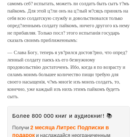
самомъ себ? испытать, можетъ ли солдатъ быть сытъ т?мъ
пайкомъ. Для этой ц?ли онъ на ц?лый м?сяцъ принялъ на
себя всю солдатскую службу и довольствовался только
опред?леннымъ солдату пайкомъ, ничего другого къ нему
не прибавляя. Только посл? этого испытанія государь
сказалъ своимъ приближеннымъ:
— Слава Богу, теперь я ув?рился достов?рно, что опред?
ленный солдату паекъ къ его безнужному
продовольствію достаточенъ. Ибо, когда я по возрасту и
силамъ моимъ большее количество пищи требую для
своего насыщенія, ч?мъ многіе изъ моихъ солдатъ, то,
конечно, уже каждый изъ нихъ этимъ пайкомъ будетъ
сытъ.
Более 800 000 книг и аудиокниг! 📚
2 месяца Литрес Подписки в
Получи
подарок
и наслаждайся неограниченным