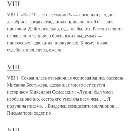
VIII
VIII 1. «Как? Разве нас судили?» — воскликнул один
декабрист, когда осужденных привели, чтоб огласить
приговор. Действительно, суда не было: в России и знать
не желали в ту пору о британских выдумках —
присяжных, адвокатах, прокурорах. К чему, право,
судебная процедура, ежели
VIII
VIII 1. Сохранилась отрывочная черновая запись рассказа
Михаила Бестужева, сделанная много лет спустя
историком Михаилом Семевским: «Лунин был умен
необыкновенно, сестра его умоляла всем чем… „ Я
получила письмо… Владелец семидесяти миллионов…
Письма твои ходят по
VIII