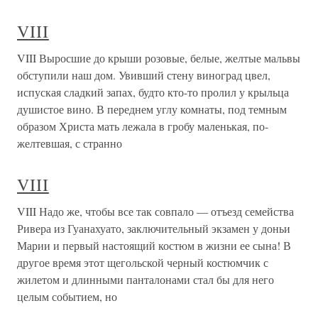
VIII
VIII Выросшие до крыши розовые, белые, желтые маль­вы
обступили наш дом. Увивший стену виноград цвел,
испуская сладкий запах, будто кто-то пролил у крыльца
душистое вино. В переднем углу комнаты, под темным
образом Христа мать лежала в гробу маленькая, по­
желтевшая, с странно
VIII
VIII Надо же, чтобы все так совпало — отъезд семейства
Ривера из Гуанахуато, заключительный экзамен у доньи
Марии и первый настоящий костюм в жизни ее сына! В
другое время этот щегольской черный костюмчик с
жилетом и длинными панталонами стал бы для него
целым событием, но