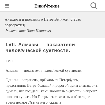
ВикиЧтение
Анекдоты и предания о Петре Великом [старая
орфография]
Феоктистов Иван Иванович
LVII. Алмазы — показатели
человѣческой суетности.
LVII.
Алмазы — показатели челов?ческой суетности.
Одинъ иностранецъ, прі?хавъ въ Петербургъ,
представилъ Петру большой и дорогой ц?ны алмазъ; онъ
думалъ, что государь, какъ любитель р?дкостей, непрем?
нно его купитъ. Но Петръ, взявъ алмазъ и н?которое
время посмотр?въ на него, сказалъ: