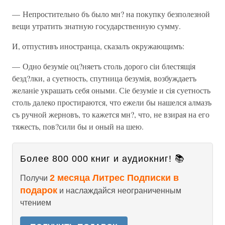
— Непростительно бъ было мн? на покупку безполезной
вещи утратить знатную государственную сумму.
И, отпустивъ иностранца, сказалъ окружающимъ:
— Одно безуміе оц?няетъ столь дорого сіи блестящія
безд?лки, а суетность, спутница безумія, возбуждаетъ
желаніе украшать себя оными. Сіе безуміе и сія суетность
столь далеко простираются, что ежели бы нашелся алмазъ
съ ручной жерновъ, то кажется мн?, что, не взирая на его
тяжесть, пов?сили бы и оный на шею.
Более 800 000 книг и аудиокниг! 📚
2 месяца Литрес Подписки в
Получи
подарок
и наслаждайся неограниченным
чтением