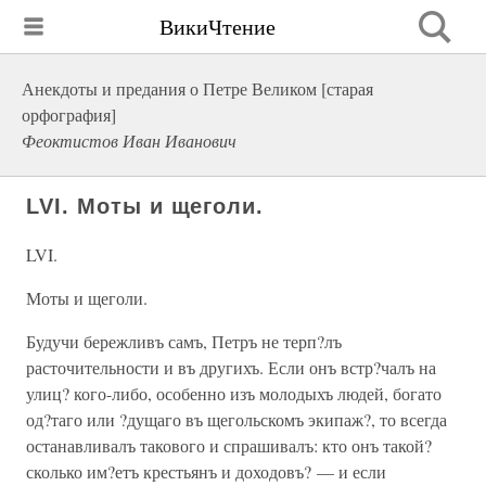
ВикиЧтение
Анекдоты и предания о Петре Великом [старая
орфография]
Феоктистов Иван Иванович
LVI. Моты и щеголи.
LVI.
Моты и щеголи.
Будучи бережливъ самъ, Петръ не терп?лъ
расточительности и въ другихъ. Если онъ встр?чалъ на
улиц? кого-либо, особенно изъ молодыхъ людей, богато
од?таго или ?дущаго въ щегольскомъ экипаж?, то всегда
останавливалъ такового и спрашивалъ: кто онъ такой?
сколько им?етъ крестьянъ и доходовъ? — и если