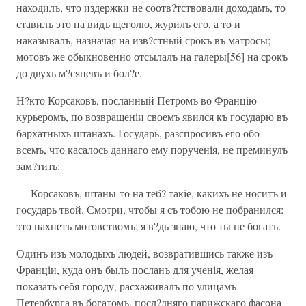
находилъ, что издержки не соотв?тствовали доходамъ, то
ставилъ это на видъ щеголю, журилъ его, а то и
наказывалъ, назначая на изв?стный срокъ въ матросы;
мотовъ же обыкновенно отсылалъ на галеры[56] на срокъ
до двухъ м?сяцевъ и бол?е.
Н?кто Корсаковъ, посланный Петромъ во Францію
курьеромъ, по возвращеніи своемъ явился къ государю въ
бархатныхъ штанахъ. Государь, разспросивъ его обо
всемъ, что касалось даннаго ему порученія, не преминулъ
зам?тить:
— Корсаковъ, штаны-то на теб? такіе, какихъ не носитъ и
государь твой. Смотри, чтобы я съ тобою не побранился:
это пахнетъ мотовствомъ; я в?дь знаю, что ты не богатъ.
Одинъ изъ молодыхъ людей, возвратившись также изъ
Франціи, куда онъ былъ посланъ для ученія, желая
показать себя городу, расхаживалъ по улицамъ
Петербурга въ богатомъ, посл?дняго парижскаго фасона