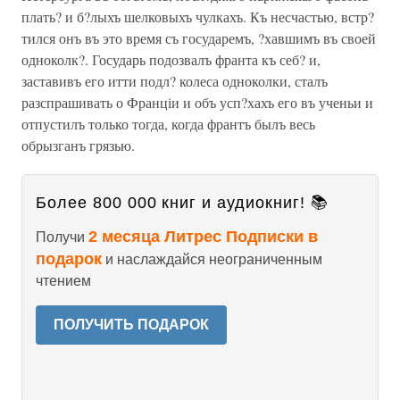
плать? и б?лыхъ шелковыхъ чулкахъ. Къ несчастью, встр?
тился онъ въ это время съ государемъ, ?хавшимъ въ своей
одноколк?. Государь подозвалъ франта къ себ? и,
заставивъ его итти подл? колеса одноколки, сталъ
разспрашивать о Франціи и объ усп?хахъ его въ ученьи и
отпустилъ только тогда, когда франтъ былъ весь
обрызганъ грязью.
Более 800 000 книг и аудиокниг! 📚
2 месяца Литрес Подписки в
Получи
подарок
и наслаждайся неограниченным
чтением
ПОЛУЧИТЬ ПОДАРОК