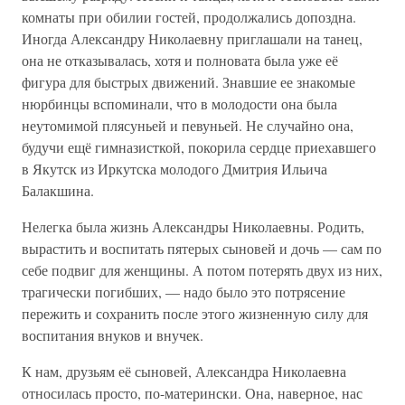
комнаты при обилии гостей, продолжались допоздна.
Иногда Александру Николаевну приглашали на танец,
она не отказывалась, хотя и полновата была уже её
фигура для быстрых движений. Знавшие ее знакомые
нюрбинцы вспоминали, что в молодости она была
неутомимой плясуньей и певуньей. Не случайно она,
будучи ещё гимназисткой, покорила сердце приехавшего
в Якутск из Иркутска молодого Дмитрия Ильича
Балакшина.
Нелегка была жизнь Александры Николаевны. Родить,
вырастить и воспитать пятерых сыновей и дочь — сам по
себе подвиг для женщины. А потом потерять двух из них,
трагически погибших, — надо было это потрясение
пережить и сохранить после этого жизненную силу для
воспитания внуков и внучек.
К нам, друзьям её сыновей, Александра Николаевна
относилась просто, по-матерински. Она, наверное, нас