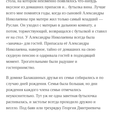
стола, на котором неизменно появлялось что-нибудь
вкусное из домашних припасов и... бутылка вина. Лучше
всего мне помнятся годы, когда из сыновей Александры
Николаевны при матери жил только самый младший —
Руслан. Он уходил с матерью в дальнюю комнату, а
потом, торжествующий, возвращался с бутылкой и ставил
ее на стол. У Александры Николаевны всегда была
«заначка» для гостей. Припасала её Александра
Николаевна, наверное, тайно от домашних на свою
скудную пенсию и одаривала гостей в подходящий
момент. Трогательными были радушие и
гостеприимство.
В домике Балакшиных друзья их семьи собирались и по
случаю дней рождения. Семья была большая, но дни
рождения каждого члена семьи отмечались
неукоснительно. Тут уж не одна заветная бутылочка
распивалась, и застолье всегда проходило дружно и
весело. Под баян или трехрядку Георгия Дмитриевича