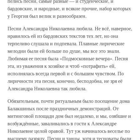
пелись песни, самые разные — и студенческие, и
бардовские, и народные, и всякие прочие, набор которых
у Георгия был велик и разнообразен.
Песни Александра Николаевна любила. Не всё, наверное,
нравилось ей из бардовских текстов тех лет, но она
терпеливо слушала и подпевала. Плавные лирические
мелодии были ей больше по душе, мы все это знали.
Любимая ее песня была «Подмосковные вечера». Песня
эта, из уважения к хозяйке и чтоб «потрафить» ей,
исполнялась всегда первой и с большим чувством. По
лиричности эта песня, конечно, бесподобна, не зря её
Александра Николаевна так любила.
Обязательным, почти ритуальным было посещение дома
Балакшиных после праздничных демонстраций. От
митинговой площади дом был недалеко, и мы, озябшие и
возбуждённые, заваливались в гости к Александре
Николаевне целой оравой. Тут уж начиналось веселье по
высшему разряду. Песни и танцы, хотя и тесноваты были