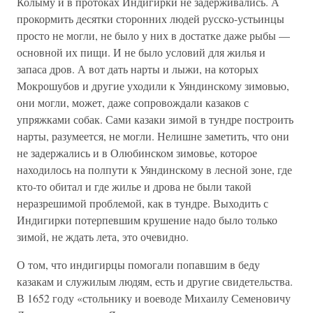
Колыму и в протоках Индигирки не задерживались. А
прокормить десятки сторонних людей русско-устьинцы
просто не могли, не было у них в достатке даже рыбы —
основной их пищи. И не было условий для жилья и
запаса дров. А вот дать нарты и лыжи, на которых
Мокрошубов и другие уходили к Уяндинскому зимовью,
они могли, может, даже сопровождали казаков с
упряжками собак. Сами казаки зимой в тундре построить
нарты, разумеется, не могли. Нелишне заметить, что они
не задержались и в Олюбинском зимовье, которое
находилось на полпути к Уяндинскому в лесной зоне, где
кто-то обитал и где жилье и дрова не были такой
неразрешимой проблемой, как в тундре. Выходить с
Индигирки потерпевшим крушение надо было только
зимой, не ждать лета, это очевидно.
О том, что индигирцы помогали попавшим в беду
казакам и служилым людям, есть и другие свидетельства.
В 1652 году «стольнику и воеводе Михаилу Семеновичу