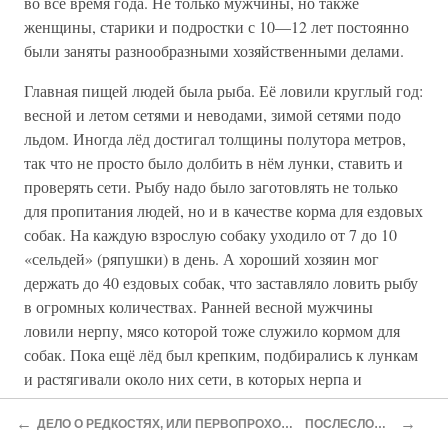
во все время года. Не только мужчины, но также
женщины, старики и подростки с 10—12 лет постоянно
были заняты разнообразными хозяйственными делами.
Главная пищей людей была рыба. Её ловили круглый год:
весной и летом сетями и неводами, зимой сетями подо
льдом. Иногда лёд достигал толщины полутора метров,
так что не просто было долбить в нём лунки, ставить и
проверять сети. Рыбу надо было заготовлять не только
для пропитания людей, но и в качестве корма для ездовых
собак. На каждую взрослую собаку уходило от 7 до 10
«сельдей» (ряпушки) в день. А хороший хозяин мог
держать до 40 ездовых собак, что заставляло ловить рыбу
в огромных количествах. Ранней весной мужчины
ловили нерпу, мясо которой тоже служило кормом для
собак. Пока ещё лёд был крепким, подбирались к лункам
и растягивали около них сети, в которых нерпа и
запутывалась. Промысел нерпы был довольно опасным,
←
→
так как лёд весной был не всегда надёжен.
ДЕЛО О РЕДКОСТЯХ, ИЛИ ПЕРВОПРОХОДЦЫ
ПОСЛЕСЛОВИЕ