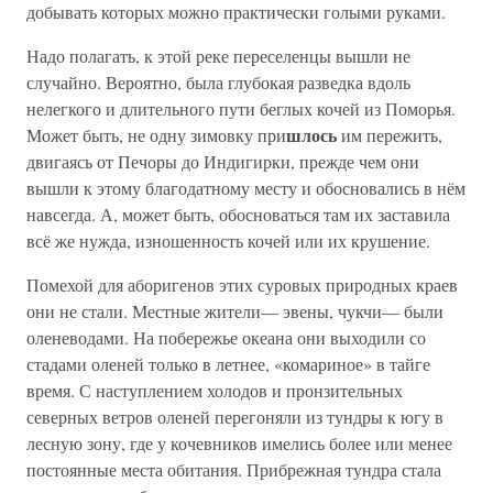
добывать которых можно практически голыми руками.
Надо полагать, к этой реке переселенцы вышли не
случайно. Вероятно, была глубокая разведка вдоль
нелегкого и длительного пути беглых кочей из Поморья.
шлось
Может быть, не одну зимовку при
им пережить,
двигаясь от Печоры до Индигирки, прежде чем они
вышли к этому благодатному месту и обосновались в нём
навсегда. А, может быть, обосноваться там их заставила
всё же нужда, изношенность кочей или их крушение.
Помехой для аборигенов этих суровых природных краев
они не стали. Местные жители— эвены, чукчи— были
оленеводами. На побережье океана они выходили со
стадами оленей только в летнее, «комариное» в тайге
время. С наступлением холодов и пронзительных
северных ветров оленей перегоняли из тундры к югу в
лесную зону, где у кочевников имелись более или менее
постоянные места обитания. Прибрежная тундра стала