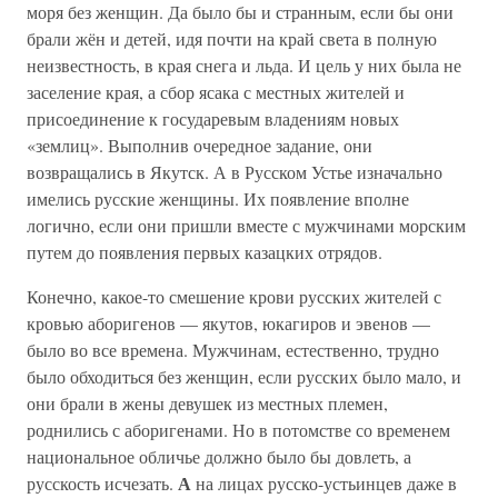
моря без женщин. Да было бы и странным, если бы они
брали жён и детей, идя почти на край света в полную
неизвестность, в края снега и льда. И цель у них была не
заселение края, а сбор ясака с местных жителей и
присоединение к государевым владениям новых
«землиц». Выполнив очередное задание, они
возвращались в Якутск. А в Русском Устье изначально
имелись русские женщины. Их появление вполне
логично, если они пришли вместе с мужчинами морским
путем до появления первых казацких отрядов.
Конечно, какое-то смешение крови русских жителей с
кровью аборигенов — якутов, юкагиров и эвенов —
было во все времена. Мужчинам, естественно, трудно
было обходиться без женщин, если русских было мало, и
они брали в жены девушек из местных племен,
роднились с аборигенами. Но в потомстве со временем
национальное обличье должно было бы довлеть, а
А
русскость исчезать.
на лицах русско-устьинцев даже в