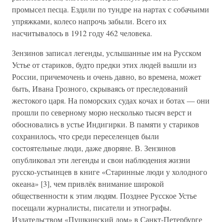
промысел песца. Ездили по тундре на нартах с собачьими
упряжками, колесо напрочь забыли. Всего их
насчитывалось в 1912 году 462 человека.
Зензинов записал легенды, услышанные им на Русском
Устье от стариков, будто предки этих людей вышли из
России, причемочень и очень давно, во времена, может
быть, Ивана Грозного, скрываясь от преследований
жестокого царя. На поморских судах кочах и ботах — они
прошли по северному морю несколько тысяч верст и
обосновались в устье Индигирки. В памяти у стариков
сохранилось, что среди переселенцев были
состоятельные люди, даже дворяне. В. Зензинов
опубликовал эти легенды и свои наблюдения жизни
русско-устьинцев в книге «Старинные люди у холодного
океана» [3], чем привлёк внимание широкой
общественности к этим людям. Позднее Русское Устье
посещали журналисты, писатели и этнографы.
Издательством «Пушкинский дом» в Санкт-Петербурге