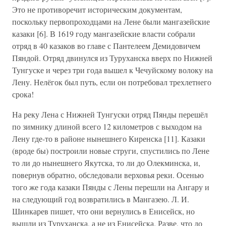
Это не противоречит историческим документам,
поскольку первопроходцами на Лене были мангазейские
казаки [6]. В 1619 году мангазейские власти собрали
отряд в 40 казаков во главе с Пантелеем Демидовичем
Пяндой. Отряд двинулся из Туруханска вверх по Нижней
Тунгуске и через три года вышел к Чечуйскому волоку на
Лену. Нелёгок был путь, если он потребовал трехлетнего
срока!
На реку Лена с Нижней Тунгуски отряд Пянды перешёл
по зимнику длиной всего 12 километров с выходом на
Лену где-то в районе нынешнего Киренска [11]. Казаки
(вроде бы) построили новые струги, спустились по Лене
то ли до нынешнего Якутска, то ли до Олекминска, и,
повернув обратно, обследовали верховья реки. Осенью
того же года казаки Пянды с Лены перешли на Ангару и
на следующий год возвратились в Мангазею. Л. И.
Шинкарев пишет, что они вернулись в Енисейск, но
вышли из Туруханска, а не из Енисейска. Разве, что до