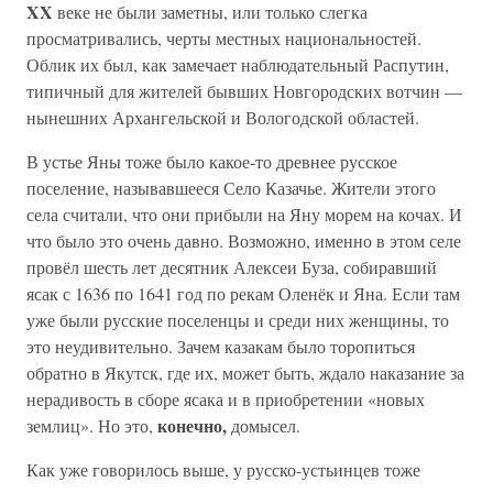
XX
веке не были заметны, или только слегка
просматривались, черты местных национальностей.
Облик их был, как замечает наблюдательный Распутин,
типичный для жителей бывших Новгородских вотчин —
нынешних Архангельской и Вологодской областей.
В устье Яны тоже было какое-то древнее русское
поселение, называвшееся Село Казачье. Жители этого
села считали, что они прибыли на Яну морем на кочах. И
что было это очень давно. Возможно, именно в этом селе
провёл шесть лет десятник Алексеи Буза, собиравший
ясак с 1636 по 1641 год по рекам Оленёк и Яна. Если там
уже были русские поселенцы и среди них женщины, то
это неудивительно. Зачем казакам было торопиться
обратно в Якутск, где их, может быть, ждало наказание за
нерадивость в сборе ясака и в приобретении «новых
конечно,
землиц». Но это,
домысел.
Как уже говорилось выше, у русско-устьинцев тоже