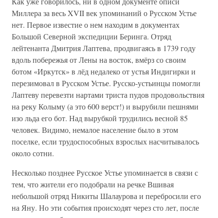
Как уже говорилось, ни в одном документе описи
Миллера за весь XVII век упоминаний о Русском Устье
нет. Первое известие о нем находим в документах
Большой Северной экспедиции Беринга. Отряд
лейтенанта Дмитрия Лаптева, продвигаясь в 1739 году
вдоль побережья от Лены на восток, вмёрз со своим
ботом «Иркутск» в лёд недалеко от устья Индигирки и
перезимовал в Русском Устье. Русско-устьинцы помогли
Лаптеву перевезти нартами триста пудов продовольствия
на реку Колыму (а это 600 верст!) и вырубили пешнями
изо льда его бот. Над вырубкой трудились весной 85
человек. Видимо, немалое население было в этом
поселке, если трудоспособных взрослых насчитывалось
около сотни.
Несколько позднее Русское Устье упоминается в связи с
тем, что жители его подобрали на речке Вшивая
небольшой отряд Никиты Шалаурова и перебросили его
на Яну. Но эти события происходят через сто лет, после