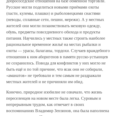
добрососедские отношения на базе обменной торговли.
Русские могли поделиться новыми приёмами охоты
(пасти, кулемы, плашки) и рыболовецкими снастями
(неводы, сплавные сети, пешни, мережи). А у местных
жителей они могли позаимствовать меховую одежду,
обувь, предметы повседневного обихода и продукты
питания. Научились у местных также строить наиболее
рациональное временное жильё на местах рыбалки и
охоты — урасы, балаганы, тордохи. Случаев враждебного
отношения к ним аборигенов в памяти русско-устьинцев
не сохранилось. Повода для конфликтов у них могло не
быть ещё и по той причине, что ясак они не собирали,
«аманатов» не требовали и тем самым не раздражали
местных жителей и не причиняли им обид.
Конечно, природное изобилие не означало, что жизнь
переселенцев на новом месте была легка. Суровым и
непрерывным трудом, как отмечает в своих
воспоминаниях Владимир Зензинов, она была наполнена