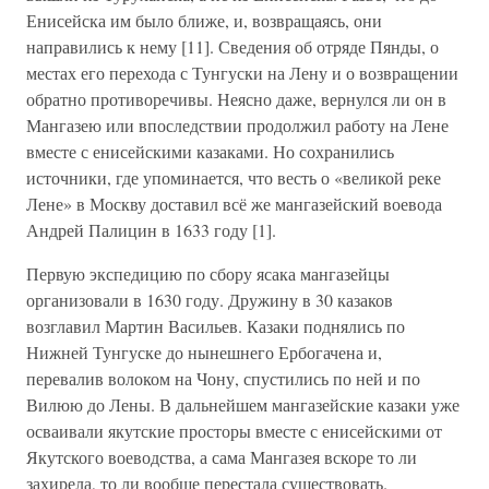
Енисейска им было ближе, и, возвращаясь, они
направились к нему [11]. Сведения об отряде Пянды, о
местах его перехода с Тунгуски на Лену и о возвращении
обратно противоречивы. Неясно даже, вернулся ли он в
Мангазею или впоследствии продолжил работу на Лене
вместе с енисейскими казаками. Но сохранились
источники, где упоминается, что весть о «великой реке
Лене» в Москву доставил всё же мангазейский воевода
Андрей Палицин в 1633 году [1].
Первую экспедицию по сбору ясака мангазейцы
организовали в 1630 году. Дружину в 30 казаков
возглавил Мартин Васильев. Казаки поднялись по
Нижней Тунгуске до нынешнего Ербогачена и,
перевалив волоком на Чону, спустились по ней и по
Вилюю до Лены. В дальнейшем мангазейские казаки уже
осваивали якутские просторы вместе с енисейскими от
Якутского воеводства, а сама Мангазея вскоре то ли
захирела, то ли вообще перестала существовать.