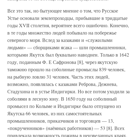
Все это так, но бытующее мнение о том, что Русское
Устье основали землепроходцы, прибывшие в тридцатые
годы XVII столетия, вероятнее всего ошибочно. Конечно,
в те годы множество людей побывало на побережье
северного моря. Вслед за казаками и «служилыми
людьми» — сборщиками ясака — шли промышленники,
которыми Якутск был буквально наводнен. Только в 1642
году, поданным Ф. Е Сафронова [8], через якутскую
таможню прошло на соболиные промыслы 839 человек,
на рыбную ловлю 31 человек. Часть этих людей,
возможно, появлялась с казаками Реброва, Дежнева,
Стадухина и в устье Индигирки. Но все потом уходили за
соболями в лесную зону. В 1650 году на соболиный
промысел по Колыме и Индигирке было отпущено из
Якутска 66 человек, из них самостоятельных
промышленников, приказчиков и торговцев — 13,
«покрученников» (наёмных работников) — 53 [8]. Всех
привлекала возможность поживы в неизведанных краях.