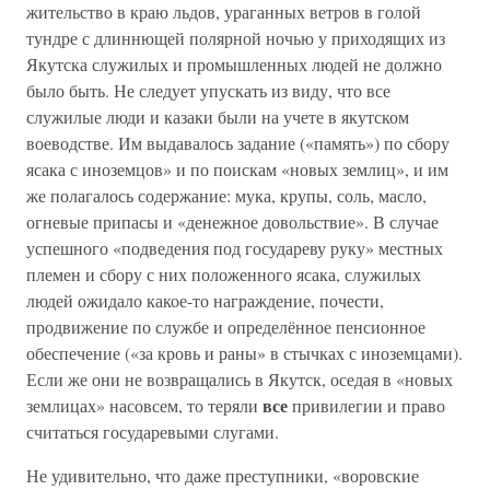
жительство в краю льдов, ураганных ветров в голой
тундре с длиннющей полярной ночью у приходящих из
Якутска служилых и промышленных людей не должно
было быть. Не следует упускать из виду, что все
служилые люди и казаки были на учете в якутском
воеводстве. Им выдавалось задание («память») по сбору
ясака с иноземцов» и по поискам «новых землиц», и им
же полагалось содержание: мука, крупы, соль, масло,
огневые припасы и «денежное довольствие». В случае
успешного «подведения под государеву руку» местных
племен и сбору с них положенного ясака, служилых
людей ожидало какое-то награждение, почести,
продвижение по службе и определённое пенсионное
обеспечение («за кровь и раны» в стычках с иноземцами).
Если же они не возвращались в Якутск, оседая в «новых
все
землицах» насовсем, то теряли
привилегии и право
считаться государевыми слугами.
Не удивительно, что даже преступники, «воровские