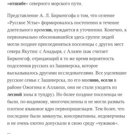
«отшибе
» северного морского пути.
Представление A. Л. Биркенгофа о том, что селение
«Русское Устье» формировалось постепенно в течение
ни,
длительного време
нуждается в уточнении. Конечно, к
первоначально обосновавшейся здесь группе людей
могли позднее присоединяться поселенцы с других мест
севера Якутии: с Анадыря, с Алазеи (как считает
Биркенгоф, отрицающий в то же время вероятность
подселения русских из Зашиверска, которое
высказывалось другими исследователями. Все уцелевшие
нию, осели
русские семьи с Зашиверска, по его мне
в
районе Ожогина и Аллаихи, они не стали уходить из
лесной
зоны в тундру). Но более поздние поселенцы не
были, по-видимому, многочисленны и не могли размыть
плотное языковое ядро первопришельцев. Тем более, что
последние были замкнуты, консервативны, недоверчивы
и не очень охотно допускали в свою среду «чужаков».