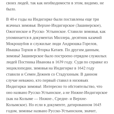
своих людей, так как необходимости в этом, видимо, не
было.
В 40-е годы на Индигирке были поставлены еще три
ясачных зимовья: Верхне-Индигирское (Зашиверское),
Ожогинское и Русско- Устьинское. Ставили зимовья, как
упоминается в документах Миллера, десятник казачий
Мокрошубов и служилые люди Андрюшка Горелов,
Ивашка Торхов и Вторка Катаев. По другим данным,
зимовьё Зашиверское было построено отрядом служилых
людей Постника Иванова в 1639 году. Судя по справке из
энциклопедии, зимовья на Индигирке в 1642 году
ставили и Семен Дежнев со Стадухиным. В данном
случае неважно, кто первый ставил в низовьях
Индигирки зимовьё. Интересно то обстоятельство, что
оно названо Русско-Устьинское, а не Нижне-Индигирское
(как на Колыме — Нижне-, Средне- и Верхне-
Колымское). Но если в документе, датированном 1645
годом, зимовье названо Русско-Устьинским, значит,