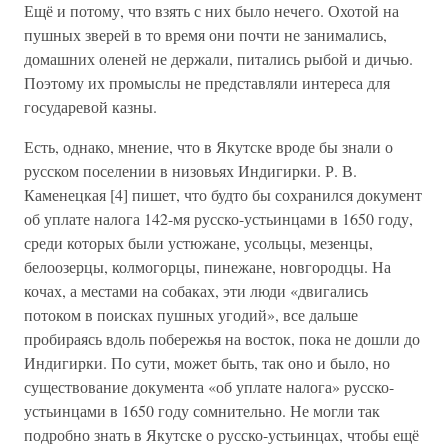
Ещё и потому, что взять с них было нечего. Охотой на
пушных зверей в то время они почти не занимались,
домашних оленей не держали, питались рыбой и дичью.
Поэтому их промыслы не представляли интереса для
государевой казны.
Есть, однако, мнение, что в Якутске вроде бы знали о
русском поселении в низовьях Индигирки. Р. В.
Каменецкая [4] пишет, что будто бы сохранился документ
об уплате налога 142-мя русско-устьинцами в 1650 году,
среди которых были устюжане, усольцы, мезенцы,
белоозерцы, колмогорцы, пинежане, новгородцы. На
кочах, а местами на собаках, эти люди «двигались
потоком в поисках пушных угодий», все дальше
пробираясь вдоль побережья на восток, пока не дошли до
Индигирки. По сути, может быть, так оно и было, но
существование документа «об уплате налога» русско-
устьинцами в 1650 году сомнительно. Не могли так
подробно знать в Якутске о русско-устьинцах, чтобы ещё