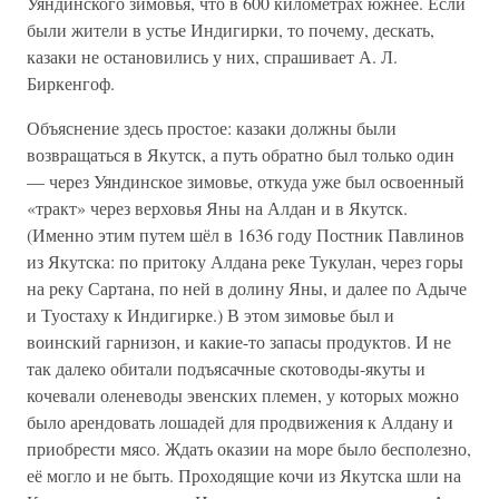
Уяндинского зимовья, что в 600 километрах южнее. Если
были жители в устье Индигирки, то почему, дескать,
казаки не остановились у них, спрашивает А. Л.
Биркенгоф.
Объяснение здесь простое: казаки должны были
возвращаться в Якутск, а путь обратно был только один
— через Уяндинское зимовье, откуда уже был освоенный
«тракт» через верховья Яны на Алдан и в Якутск.
(Именно этим путем шёл в 1636 году Постник Павлинов
из Якутска: по притоку Алдана реке Тукулан, через горы
на реку Сартана, по ней в долину Яны, и далее по Адыче
и Туостаху к Индигирке.) В этом зимовье был и
воинский гарнизон, и какие-то запасы продуктов. И не
так далеко обитали подъясачные скотоводы-якуты и
кочевали оленеводы эвенских племен, у которых можно
было арендовать лошадей для продвижения к Алдану и
приобрести мясо. Ждать оказии на море было бесполезно,
её могло и не быть. Проходящие кочи из Якутска шли на