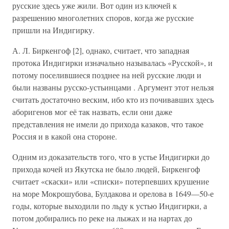
русские здесь уже жили. Вот один из ключей к
разрешению многолетних споров, когда же русские
пришли на Индигирку.
А. Л. Биркенгоф [2], однако, считает, что западная
протока Индигирки изначально называлась «Русской», и
потому поселившиеся позднее на ней русские люди и
были названы русско-устьинцами . Аргумент этот нельзя
считать достаточно веским, ибо кто из почивавших здесь
аборигенов мог её так назвать, если они даже
представления не имели до прихода казаков, что такое
Россия и в какой она стороне.
Одним из доказательств того, что в устье Индигирки до
прихода кочей из Якутска не было людей, Биркенгоф
считает «скаски» или «списки» потерпевших крушение
на море Мокрошубова, Булдакова и орелова в 1649—50-е
годы, которые выходили по льду к устью Индигирки, а
потом добирались по реке на лыжах и на нартах до