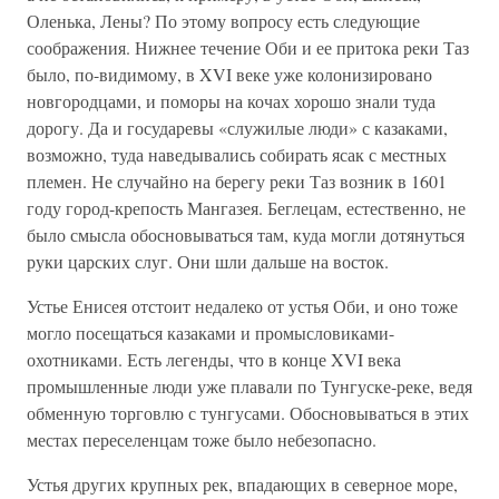
Оленька, Лены? По этому вопросу есть следующие
соображения. Нижнее течение Оби и ее притока реки Таз
было, по-видимому, в XVI веке уже колонизировано
новгородцами, и поморы на кочах хорошо знали туда
дорогу. Да и государевы «служилые люди» с казаками,
возможно, туда наведывались собирать ясак с местных
племен. Не случайно на берегу реки Таз возник в 1601
году город-крепость Мангазея. Беглецам, естественно, не
было смысла обосновываться там, куда могли дотянуться
руки царских слуг. Они шли дальше на восток.
Устье Енисея отстоит недалеко от устья Оби, и оно тоже
могло посещаться казаками и промысловиками-
охотниками. Есть легенды, что в конце XVI века
промышленные люди уже плавали по Тунгуске-реке, ведя
обменную торговлю с тунгусами. Обосновываться в этих
местах переселенцам тоже было небезопасно.
Устья других крупных рек, впадающих в северное море,