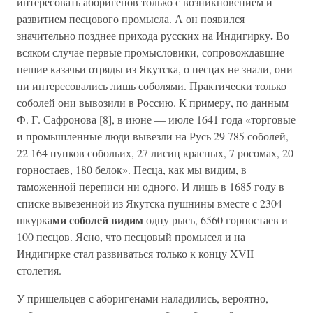
интересовать аборигенов только с возникновением и
развитием песцового промысла. А он появился
.
значительно позднее прихода русских на Индигирку
Во
всяком случае первые промысловики, сопровождавшие
пешие казачьи отряды из Якутска, о песцах не знали, они
ни интересовались лишь соболями. Практически только
соболей они вывозили в Россию. К примеру, по данным
Ф. Г. Сафронова [8], в июне — июле 1641 года «торговые
и промышленные люди вывезли на Русь 29 785 соболей,
22 164 пупков собольих, 27 лисиц красных, 7 росомах, 20
горностаев, 180 белок». Песца, как мы видим, в
таможенной переписи ни одного. И лишь в 1685 году в
списке вывезенной из Якутска пушнины вместе с 2304
ми соболей видим
шкурка
одну рысь, 6560 горностаев и
100 песцов. Ясно, что песцовый промысел и на
Индигирке стал развиваться только к концу XVII
столетия.
У пришельцев с аборигенами наладились, вероятно,