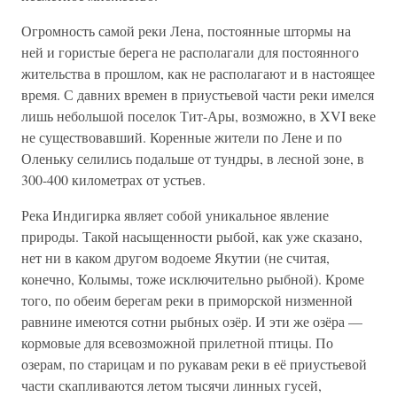
Огромность самой реки Лена, постоянные штормы на
ней и гористые берега не располагали для постоянного
жительства в прошлом, как не располагают и в настоящее
время. С давних времен в приустьевой части реки имелся
лишь небольшой поселок Тит-Ары, возможно, в XVI веке
не существовавший. Коренные жители по Лене и по
Оленьку селились подальше от тундры, в лесной зоне, в
300-400 километрах от устьев.
Река Индигирка являет собой уникальное явление
природы. Такой насыщенности рыбой, как уже сказано,
нет ни в каком другом водоеме Якутии (не считая,
конечно, Колымы, тоже исключительно рыбной). Кроме
того, по обеим берегам реки в приморской низменной
равнине имеются сотни рыбных озёр. И эти же озёра —
кормовые для всевозможной прилетной птицы. По
озерам, по старицам и по рукавам реки в её приустьевой
части скапливаются летом тысячи линных гусей,