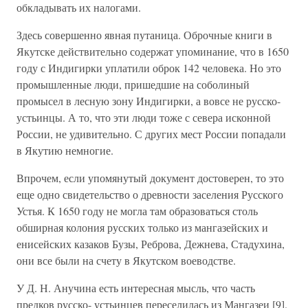
обкладывать их налогами.
Здесь совершенно явная путаница. Оброчные книги в
Якутске действительно содержат упоминание, что в 1650
году с Индигирки уплатили оброк 142 человека. Но это
промышленные люди, пришедшие на соболиный
промысел в лесную зону Индигирки, а вовсе не русско-
устьинцы. А то, что эти люди тоже с севера исконной
России, не удивительно. С других мест России попадали
в Якутию немногие.
Впрочем, если упомянутый документ достоверен, то это
еще одно свидетельство о древности заселения Русского
Устья. К 1650 году не могла там образоваться столь
обширная колония русских только из мангазейских и
енисейских казаков Бузы, Реброва, Дежнева, Стадухина,
они все были на счету в Якутском воеводстве.
У Д. Н. Анучина есть интересная мысль, что часть
предков русско- устьинцев переселилась из Мангазеи [9].