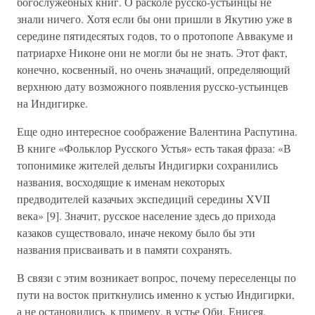
богослужебных книг. О расколе русско-устьинцы не
знали ничего. Хотя если бы они пришли в Якутию уже в
середине пятидесятых годов, то о протопопе Аввакуме и
патриархе Никоне они не могли бы не знать. Этот факт,
конечно, косвенный, но очень значащий, определяющий
верхнюю дату возможного появления русско-устьинцев
на Индигирке.
Еще одно интересное соображение Валентина Распутина.
В книге «Фольклор Русского Устья» есть такая фраза: «В
топонимике жителей дельты Индигирки сохранились
названия, восходящие к именам некоторых
предводителей казачьих экспедиций середины XVII
века» [9]. Значит, русское население здесь до прихода
казаков существовало, иначе некому было бы эти
названия присваивать и в памяти сохранять.
В связи с этим возникает вопрос, почему переселенцы по
пути на восток приткнулись именно к устью Индигирки,
а не остановились, к примеру, в устье Оби, Енисея,