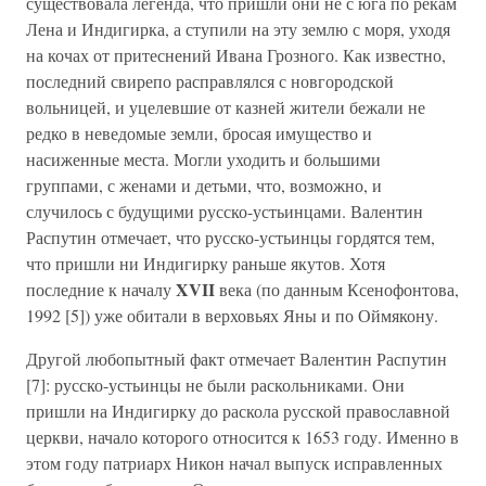
существовала легенда, что пришли они не с юга по рекам
Лена и Индигирка, а ступили на эту землю с моря, уходя
на кочах от притеснений Ивана Грозного. Как известно,
последний свирепо расправлялся с новгородской
вольницей, и уцелевшие от казней жители бежали не
редко в неведомые земли, бросая имущество и
насиженные места. Могли уходить и большими
группами, с женами и детьми, что, возможно, и
случилось с будущими русско-устьинцами. Валентин
Распутин отмечает, что русско-устьинцы гордятся тем,
что пришли ни Индигирку раньше якутов. Хотя
XVII
последние к началу
века (по данным Ксенофонтова,
1992 [5]) уже обитали в верховьях Яны и по Оймякону.
Другой любопытный факт отмечает Валентин Распутин
[7]: русско-устьинцы не были раскольниками. Они
пришли на Индигирку до раскола русской православной
церкви, начало которого относится к 1653 году. Именно в
этом году патриарх Никон начал выпуск исправленных