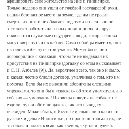
афишировать свое жительство на Яне и Индигирке.
Только недавно они ушли от тяжёлой государевой руки,
нашли безопасное место на земле, где им не грозит
смерть, их никто не облагает податями и насильно не
заставляет работать на разных повинностях, и вдруг
появляются служилые государевы люди, которые снова
могут ввергнуть их в кабалу. Само собой разумеется, они
пытались избегнуть этой участи. Может быть, они
договорились с казаками, чтобы те не выдавали их
присутствия на Индигирке (догадку об этом высказывает
и С. Н. Азбелев [9]). Да, вероятнее всего, так оно и было,
и казаки честно блюли договор, умалчивая о том, кто им
помогал. Если бы их вывозили аборигены оленьими
упряжками, то они бы в «скасках» об этом упомянули, а о
собаках — умолчание! Но эвены и якуты на собаках не
ездили, чукчи обитали далеко, так что вывод тут
очевиден. Может быть, в Якутске и слышали о каких-то
русских в дельте Индигирки, но просто не трогали их, не
заставляли платить ясак, как эвенов, якутов и чукчей.