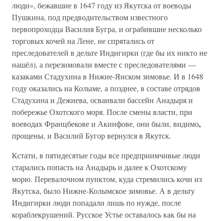
люди», бежавшие в 1647 году из Якутска от воеводы
Пушкина, под предводительством известного
первопроходца Василия Бугра, и ограбившие несколько
торговых кочей на Лене, не спрятались от
преследователей в дельте Индигирки (где бы их никто не
нашёл), а перезимовали вместе с преследователями —
казаками Стадухина в Нижне-Янском зимовье. И в 1648
году оказались на Колыме, а позднее, в составе отрядов
Стадухина и Дежнева, осваивали бассейн Анадыря и
побережье Охотского моря. После смены власти, при
,
воеводах Францбекове и Акинфове, они были, видимо
прощены, и Василий Бугор вернулся в Якутск.
Кстати, в пятидесятые годы все предприимчивые люди
старались попасть на Анадырь и далее к Охотскому
морю. Перевалочном пунктом, куда стремились кочи из
Якутска, было Нижне-Колымское зимовье. А в дельту
Индигирки люди попадали лишь по нужде, после
кораблекрушений. Русское Устье оставалось как бы на