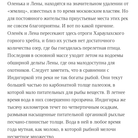
Оленька и Лены, находятся на значительном удалении от
«землиц», известных в то время московским властям. Но
для постоянного жительства приустьевые места этих рек
не совсем благоприятны. И вот по какой причине.
Оленёк и Лена пересекают здесь отроги Хараулахского
горного хребта, и близ их устьев нет достаточного
количества озер, где бы гнездилась перелетная птица.
Последняя в основной массе уходит летом на водоемы
обширной дельты Лены, где она малодоступна для
охотников. Следует заметить, что в сравнении с
Индигиркой эти реки не так богаты рыбой. Они текут
большей частью по карбонатной толще палеозоя, в
которой мало питательных для рыбы веществ. В летнее
время вода в них совершенно прозрачна. Индигирка же
тысячу километров течет по четвертичным осадкам,
размывая насыщенные питательной органикой рыхлые
песчано-глинистые толщи. Вода в ней в любое время
года мутная, как молоко, в которой рыбной мелочи
несметное множество.