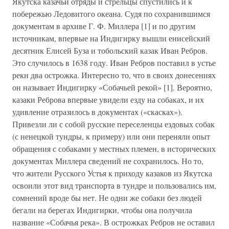
Якутска казачьи отряды и стрельцы спустились и к
побережью Ледовитого океана. Судя по сохранившимся
документам в архиве Г. Ф. Миллера [1] и по другим
источникам, впервые на Индигирку вышли енисейский
десятник Елисей Буза и тобольский казак Иван Ребров.
Это случилось в 1638 году. Иван Ребров поставил в устье
реки два острожка. Интересно то, что в своих донесениях
он называет Индигирку «Собачьей рекой» [1]. Вероятно,
казаки Реброва впервые увидели езду на собаках, и их
удивление отразилось в документах («скасках»).
Привезли ли с собой русские переселенцы ездовых собак
(с ненецкой тундры, к примеру) или они переняли опыт
обращения с собаками у местных племен, в исторических
документах Миллера сведений не сохранилось. Но то,
что жители Русского Устья к приходу казаков из Якутска
освоили этот вид транспорта в тундре и пользовались им,
сомнений вроде бы нет. Не одни же собаки без людей
бегали на берегах Индигирки, чтобы она получила
название «Собачья река». В острожках Ребров не оставил