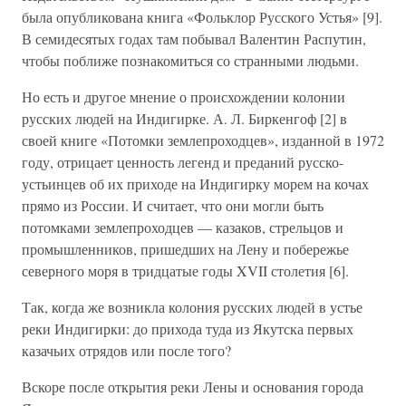
была опубликована книга «Фольклор Русского Устья» [9].
В семидесятых годах там побывал Валентин Распутин,
чтобы поближе познакомиться со странными людьми.
Но есть и другое мнение о происхождении колонии
русских людей на Индигирке. А. Л. Биркенгоф [2] в
своей книге «Потомки землепроходцев», изданной в 1972
году, отрицает ценность легенд и преданий русско-
устьинцев об их приходе на Индигирку морем на кочах
прямо из России. И считает, что они могли быть
потомками землепроходцев — казаков, стрельцов и
промышленников, пришедших на Лену и побережье
северного моря в тридцатые годы XVII столетия [6].
Так, когда же возникла колония русских людей в устье
реки Индигирки: до прихода туда из Якутска первых
казачьих отрядов или после того?
Вскоре после открытия реки Лены и основания города