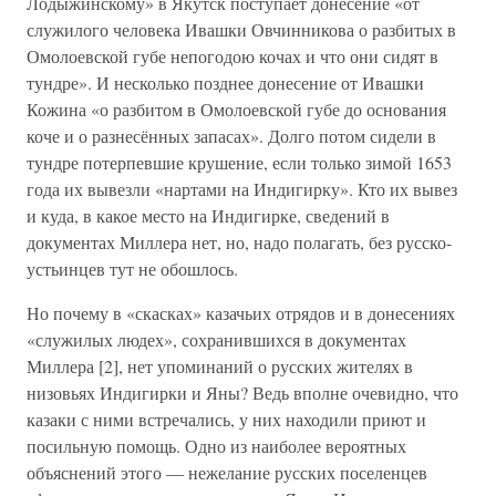
Лодыжинскому» в Якутск поступает донесение «от
служилого человека Ивашки Овчинникова о разбитых в
Омолоевской губе непогодою кочах и что они сидят в
тундре». И несколько позднее донесение от Ивашки
Кожина «о разбитом в Омолоевской губе до основания
коче и о разнесённых запасах». Долго потом сидели в
тундре потерпевшие крушение, если только зимой 1653
года их вывезли «нартами на Индигирку». Кто их вывез
и куда, в какое место на Индигирке, сведений в
документах Миллера нет, но, надо полагать, без русско-
устьинцев тут не обошлось.
Но почему в «скасках» казачьих отрядов и в донесениях
«служилых людех», сохранившихся в документах
Миллера [2], нет упоминаний о русских жителях в
низовьях Индигирки и Яны? Ведь вполне очевидно, что
казаки с ними встречались, у них находили приют и
посильную помощь. Одно из наиболее вероятных
объяснений этого — нежелание русских поселенцев