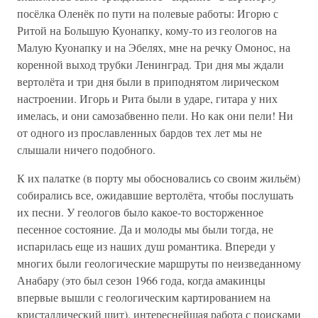
посёлка Оленёк по пути на полевые работы: Игорю с
Ритой на Большую Куонапку, кому-то из геологов на
Малую Куонапку и на Эбелях, мне на речку Омонос, на
коренной выход трубки Ленинград. Три дня мы ждали
вертолёта и три дня были в приподнятом лирическом
настроении. Игорь и Рита были в ударе, гитара у них
имелась, и они самозабвенно пели. Но как они пели! Ни
от одного из прославленных бардов тех лет мы не
слышали ничего подобного.
К их палатке (в порту мы обосновались со своим жильём)
собирались все, ожидавшие вертолёта, чтобы послушать
их песни. У геологов было какое-то восторженное
песенное состояние. Да и молоды мы были тогда, не
испарилась еще из наших душ романтика. Впереди у
многих были геологические маршруты по неизведанному
Анабару (это был сезон 1966 года, когда амакинцы
впервые вышли с геологическим картированием на
кристаллический щит), интереснейшая работа с поисками