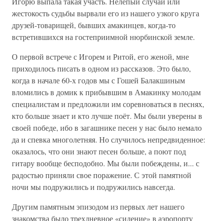
Игорю выпала такая участь. Нелепый случай или
жестокость судьбы вырвали его из нашего узкого круга
друзей-товарищей, бывших амакинцев, когда-то
встретившихся на гостеприимной нюрбинской земле.
О первой встрече с Игорем и Ритой, его женой, мне
приходилось писать в одном из рассказов. Это было,
когда в начале 60-х годов мы с Гошей Балакшиным
вломились в домик к прибывшим в Амакинку молодам
специалистам и предложили им соревноваться в песнях,
кто больше знает и кто лучше поёт. Мы были уверены в
своей победе, ибо в загашнике песен у нас было немало
да и спевка многолетняя. Но случилось непредвиденное:
оказалось, что они знают песен больше, а поют под
гитару вообще бесподобно. Мы были побеждены, и... с
радостью приняли свое поражение. С этой памятной
ночи мы подружились и подружились навсегда.
Другим памятным эпизодом из первых лет нашего
знакомства было трехдневное «сидение» в аэропорту