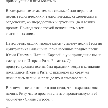
примкнувшие к ним Богатые».
В камеральные зимы тех лет сколько было перепето
песен: геологических и туристических, студенческих и
бардовских, жизнерадостных и грустных, да и всяких
прочих. Приходится с тоской вспоминать о тех
счастливых днях.
На встречах наших чередовались «старые» песни Георгия
Дмитриевича Балакшина, привнесенные позднее песни
Юлии Плесум и Наташи Каревой, ну и пришедшие им на
смену песни Игоря и Риты Богатых. Для
присутствующих всегда был праздник, когда в компании
появлялись Игорь и Рита. С приходом их сразу же
начинались песни. И пели долго и самозабвенно.
Вот немногое из того, что они пели, что сохранила моя
память. Риту часто просили спеть очаровательную и её
любимую «Синие сугробы»: