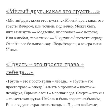
«Милый друг, какая это грусть…»
«Милый друг, какая это грусть…» Милый друг, какая это
грусть: Вечером, или точней, под вечер, Может быть,
читая наизусть — Медленно, вполголоса — о встрече,
Или о любви, твои стихи — У чугунной постоять ограды
Оголённого большого сада. Ведь февраль, а вечера тихи.
У зимы
«Грусть – это просто трава –
лебеда…»
«Грусть – это просто трава – лебеда…» Грусть – это
просто трава – лебеда, Память о прошлом – цветок –
незабудка, Горькие слезы – морская вода, Смерть – это чья
– то жестокая шутка. Небыль и быль порастают быльём,
В окнах души отражаются звезды… Просто любимые,