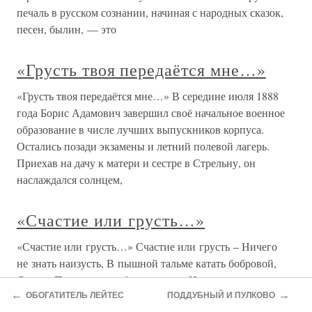
печаль в русском сознании, начиная с народных сказок,
песен, былин, — это
«Грусть твоя передаётся мне…»
«Грусть твоя передаётся мне…» В середине июля 1888
года Борис Адамович завершил своё начальное военное
образование в числе лучших выпускников корпуса.
Остались позади экзамены и летний полевой лагерь.
Приехав на дачу к матери и сестре в Стрельну, он
наслаждался солнцем,
«Счастие или грусть…»
«Счастие или грусть…» Счастие или грусть – Ничего
не знать наизусть, В пышной тальме катать бобровой,
Сердце Пушкина теребить в руках, И прослыть в веках –
←
→
Длиннобровой, Ни к кому не суровой – Гончаровой.
ОБОГАТИТЕЛЬ ЛЕЙТЕС
ПОДДУБНЫЙ И ПУЛКОВО