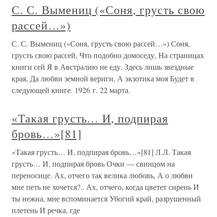
С. С. Вымениц («Соня, грусть свою
рассей…»)
С. С. Вымениц («Соня, грусть свою рассей…») Соня,
грусть свою рассей, Что подобно домоседу, На страницах
книги сей Я в Австралию не еду. Здесь лишь звездные
края, Да любви земной вериги, А экзотика моя Будет в
следующей книге. 1926 г. 22 марта.
«Такая грусть… И, подпирая
бровь…»[81]
«Такая грусть… И, подпирая бровь…»[81] Л.Л. Такая
грусть… И, подпирая бровь Очки — свинцом на
переносице. Ах, отчего так велика любовь, А о любви
мне петь не хочется?.. Ах, отчего, когда цветет сирень И
ты нежна, мне вспоминается Убогий край, разрушенный
плетень И речка, где