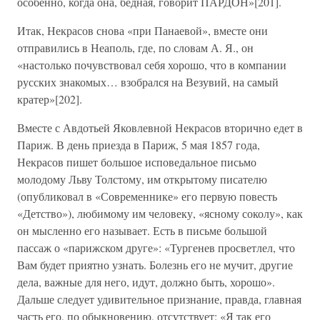
особенно, когда она, бедная, говорит ПАРДОН»[201].
Итак, Некрасов снова «при Панаевой», вместе они
отправились в Неаполь, где, по словам А. Я., он
«настолько почувствовал себя хорошо, что в компании
русских знакомых… взобрался на Везувий, на самый
кратер»[202].
Вместе с Авдотьей Яковлевной Некрасов вторично едет в
Париж. В день приезда в Париж, 5 мая 1857 года,
Некрасов пишет большое исповедальное письмо
молодому Льву Толстому, им открытому писателю
(опубликовал в «Современнике» его первую повесть
«Детство»), любимому им человеку, «ясному соколу», как
он мысленно его называет. Есть в письме большой
пассаж о «парижском друге»: «Тургенев просветлел, что
Вам будет приятно узнать. Болезнь его не мучит, другие
дела, важные для него, идут, должно быть, хорошо».
Дальше следует удивительное признание, правда, главная
часть его, по обыкновению, отсутствует: «Я так его