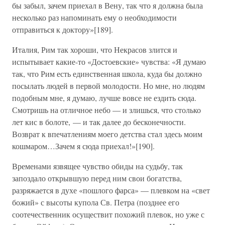
бы забыл, зачем приехал в Вену, так что я должна была
несколько раз напоминать ему о необходимости
отправиться к доктору»[189].
Италия, Рим так хороши, что Некрасов злится и
испытывает какие-то «Достоевские» чувства: «Я думаю
так, что Рим есть единственная школа, куда бы должно
посылать людей в первой молодости. Но мне, но людям
подобным мне, я думаю, лучше вовсе не ездить сюда.
Смотришь на отличное небо — и злишься, что столько
лет кис в болоте, — и так далее до бесконечности.
Возврат к впечатлениям моего детства стал здесь моим
кошмаром…Зачем я сюда приехал!»[190].
Временами язвящее чувство обиды на судьбу, так
запоздало открывшую перед ним свои богатства,
разряжается в духе «пошлого фарса» — плевком на «свет
божий» с высоты купола Св. Петра (позднее его
соотечественник осуществит похожий плевок, но уже с