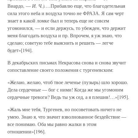
Виардо, —
И. Ч.).
…Прибавлю еще, что благодетельная
сила этого неба и воздуха точно не ФРАЗА. Я сам черт
знает в какой ломке был и теперь еще не совсем
угомонился, — и если держусь, то убежден, что держит
меня благодать воздуха и пр. Впрочем, я уж знаю, что
сделаю; советую тебе выяснить и решить — легче
будет»[194].
В декабрьских письмах Некрасова снова и снова звучит
сопоставление своего положения с тургеневским:
«Желаю, желаю, чтоб твое леченье (пузырь) шло хорошо.
Дела сердечные — бог с ними! Когда же мы угомоним
сердечные тревоги? Ведь ты уж сед, а я плешив!…»[195].
«Жаль мне тебя, Тургенев, но посоветовать ничего не
умею. Знаю я, что значит взволнованное бездействие —
все понимаю. Оба мы равно жалки в этом
отношении»[196].