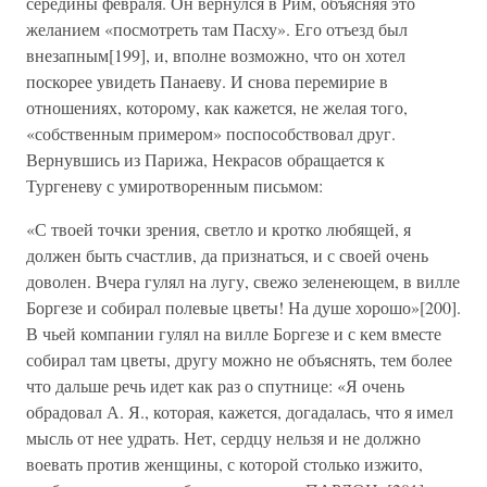
середины февраля. Он вернулся в Рим, объясняя это
желанием «посмотреть там Пасху». Его отъезд был
внезапным[199], и, вполне возможно, что он хотел
поскорее увидеть Панаеву. И снова перемирие в
отношениях, которому, как кажется, не желая того,
«собственным примером» поспособствовал друг.
Вернувшись из Парижа, Некрасов обращается к
Тургеневу с умиротворенным письмом:
«С твоей точки зрения, светло и кротко любящей, я
должен быть счастлив, да признаться, и с своей очень
доволен. Вчера гулял на лугу, свежо зеленеющем, в вилле
Боргезе и собирал полевые цветы! На душе хорошо»[200].
В чьей компании гулял на вилле Боргезе и с кем вместе
собирал там цветы, другу можно не объяснять, тем более
что дальше речь идет как раз о спутнице: «Я очень
обрадовал А. Я., которая, кажется, догадалась, что я имел
мысль от нее удрать. Нет, сердцу нельзя и не должно
воевать против женщины, с которой столько изжито,