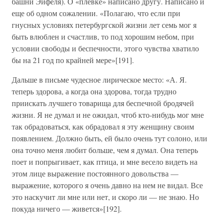
башни Эйфеля). О «плевке» написано другу. Написано и
еще об одном сожалении. «Полагаю, что если при
гнусных условиях петербургской жизни лет семь мог я
быть влюблен и счастлив, то под хорошим небом, при
условии свободы и беспечности, этого чувства хватило
бы на 21 год по крайней мере»[191].
Дальше в письме чудесное лирическое место: «А. Я.
теперь здорова, а когда она здорова, тогда трудно
приискать лучшего товарища для беспечной бродячей
жизни. Я не думал и не ожидал, чтоб кто-нибудь мог мне
так обрадоваться, как обрадовал я эту женщину своим
появлением. Должно быть, ей было очень тут солоно, или
она точно меня любит больше, чем я думал. Она теперь
поет и попрыгивает, как птица, и мне весело видеть на
этом лице выражение постоянного довольства —
выражение, которого я очень давно на нем не видал. Все
это наскучит ли мне или нет, и скоро ли — не знаю. Но
покуда ничего — живется»[192].