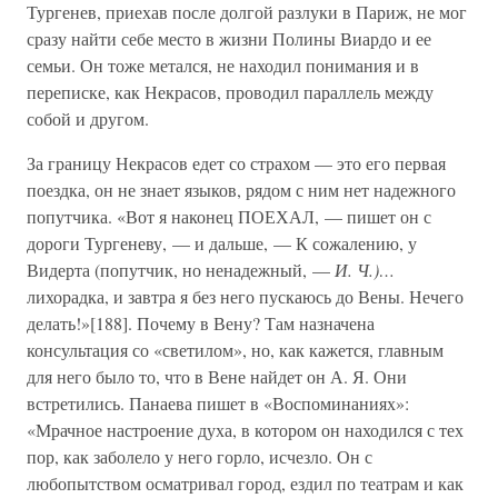
Тургенев, приехав после долгой разлуки в Париж, не мог
сразу найти себе место в жизни Полины Виардо и ее
семьи. Он тоже метался, не находил понимания и в
переписке, как Некрасов, проводил параллель между
собой и другом.
За границу Некрасов едет со страхом — это его первая
поездка, он не знает языков, рядом с ним нет надежного
попутчика. «Вот я наконец ПОЕХАЛ, — пишет он с
дороги Тургеневу, — и дальше, — К сожалению, у
Видерта (попутчик, но ненадежный, —
И. Ч.)…
лихорадка, и завтра я без него пускаюсь до Вены. Нечего
делать!»[188]. Почему в Вену? Там назначена
консультация со «светилом», но, как кажется, главным
для него было то, что в Вене найдет он А. Я. Они
встретились. Панаева пишет в «Воспоминаниях»:
«Мрачное настроение духа, в котором он находился с тех
пор, как заболело у него горло, исчезло. Он с
любопытством осматривал город, ездил по театрам и как