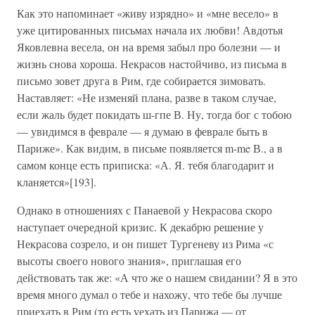
Как это напоминает «живу изрядно» и «мне весело» в
уже цитированных письмах начала их любви! Авдотья
Яковлевна весела, он на время забыл про болезни — и
жизнь снова хороша. Некрасов настойчиво, из письма в
письмо зовет друга в Рим, где собирается зимовать.
Наставляет: «Не изменяй плана, разве в таком случае,
если жаль будет покидать ш-гпе В. Ну, тогда бог с тобою
— увидимся в феврале — я думаю в феврале быть в
Париже». Как видим, в письме появляется m-me В., а в
самом конце есть приписка: «А. Я. тебя благодарит и
кланяется»[193].
Однако в отношениях с Панаевой у Некрасова скоро
наступает очередной кризис. К декабрю решение у
Некрасова созрело, и он пишет Тургеневу из Рима «с
высоты своего нового знания», приглашая его
действовать так же: «А что же о нашем свидании? Я в это
время много думал о тебе и нахожу, что тебе бы лучше
приехать в Рим (то есть уехать из Парижа — от