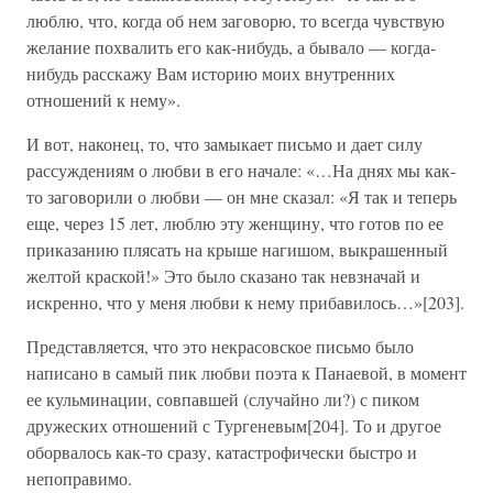
люблю, что, когда об нем заговорю, то всегда чувствую
желание похвалить его как-нибудь, а бывало — когда-
нибудь расскажу Вам историю моих внутренних
отношений к нему».
И вот, наконец, то, что замыкает письмо и дает силу
рассуждениям о любви в его начале: «…На днях мы как-
то заговорили о любви — он мне сказал: «Я так и теперь
еще, через 15 лет, люблю эту женщину, что готов по ее
приказанию плясать на крыше нагишом, выкрашенный
желтой краской!» Это было сказано так невзначай и
искренно, что у меня любви к нему прибавилось…»[203].
Представляется, что это некрасовское письмо было
написано в самый пик любви поэта к Панаевой, в момент
ее кульминации, совпавшей (случайно ли?) с пиком
дружеских отношений с Тургеневым[204]. То и другое
оборвалось как-то сразу, катастрофически быстро и
непоправимо.