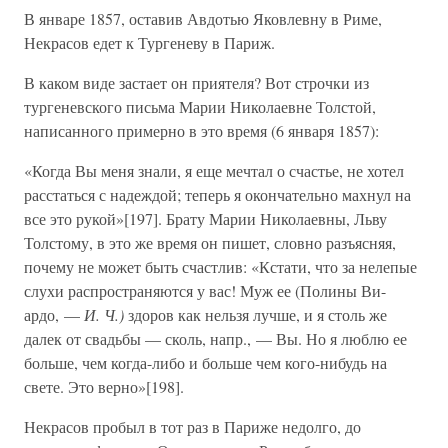
В январе 1857, оставив Авдотью Яковлевну в Риме,
Некрасов едет к Тургеневу в Париж.
В каком виде застает он приятеля? Вот строчки из
тургеневского письма Марии Николаевне Толстой,
написанного примерно в это время (6 января 1857):
«Когда Вы меня знали, я еще мечтал о счастье, не хотел
расстаться с надеждой; теперь я окончательно махнул на
все это рукой»[197]. Брату Марии Николаевны, Льву
Толстому, в это же время он пишет, словно разъясняя,
почему не может быть счастлив: «Кстати, что за нелепые
слухи распространяются у вас! Муж ее (Полины Ви-
ардо, —
И. Ч.)
здоров как нельзя лучше, и я столь же
далек от свадьбы — сколь, напр., — Вы. Но я люблю ее
больше, чем когда-либо и больше чем кого-нибудь на
свете. Это верно»[198].
Некрасов пробыл в тот раз в Париже недолго, до