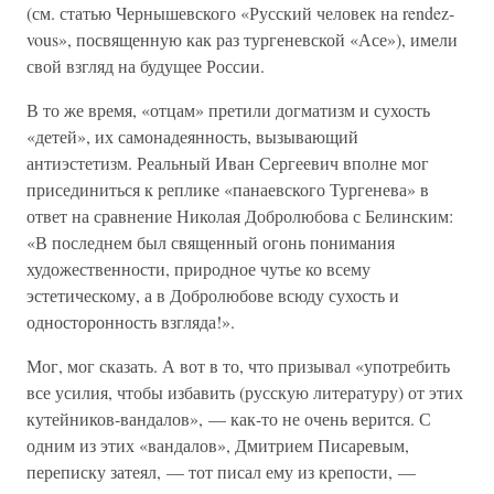
(см. статью Чернышевского «Русский человек на rendez-
vous», посвященную как раз тургеневской «Асе»), имели
свой взгляд на будущее России.
В то же время, «отцам» претили догматизм и сухость
«детей», их самонадеянность, вызывающий
антиэстетизм. Реальный Иван Сергеевич вполне мог
присединиться к реплике «панаевского Тургенева» в
ответ на сравнение Николая Добролюбова с Белинским:
«В последнем был священный огонь понимания
художественности, природное чутье ко всему
эстетическому, а в Добролюбове всюду сухость и
односторонность взгляда!».
Мог, мог сказать. А вот в то, что призывал «употребить
все усилия, чтобы избавить (русскую литературу) от этих
кутейников-вандалов», — как-то не очень верится. С
одним из этих «вандалов», Дмитрием Писаревым,
переписку затеял, — тот писал ему из крепости, —