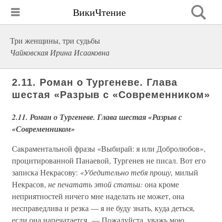
ВикиЧтение
Три женщины, три судьбы
Чайковская Ирина Исааковна
2.11. Роман о Тургеневе. Глава
шестая «Разрыв с «Современником»
2.11. Роман о Тургеневе. Глава шестая «Разрыв с
«Современником»
Сакраментальной фразы «Выбирай: я или Добролюбов»,
процитированной Панаевой, Тургенев не писал. Вот его
записка Некрасову:
«Убедительно тебя прошу,
милый
Некрасов,
не печатать этой статьи:
она кроме
неприятностей ничего мне наделать не может, она
несправедлива и резка — я не буду знать, куда деться,
если она напечатается. — Пожалуйста, уважь мою