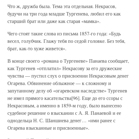
Что ж, дружба была. Тема эта отдельная. Некрасов,
будучи на три года младше Тургенева, любил его как
старший брат или даже как старая «мамка».
Чего стоят такие слова из письма 1857-го года: «Будь
весел, голубчик. Глажу тебя по седой головке. Без тебя,
брат, как-то хуже живется».
В конце своего «романа о Тургеневе» Панаева сообщает,
как Тургенев «отплатил» Некрасову за его дружеские
чувства — пустил слух о присвоении Некрасовым денег
Огарева. Обвинение облыжное — к сложному и
запутанному делу об «огаревском наследстве» Тургенев
не имел прямого касательства[96]. Еще до его ссоры с
Некрасовым, а именно в 1859-м году, было вынесено
судебное решение о взыскании с А. Я. Панаевой и ее
однодельца Н. С. Шаншиева денег… «ими ранее с
Огарева взысканные и присвоенные».