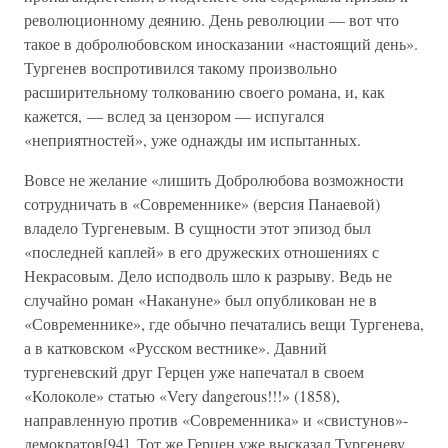
революционному деянию. День революции — вот что
такое в добролюбовском иносказании «настоящий день».
Тургенев воспротивился такому произвольно
расширительному толкованию своего романа, и, как
кажется, — вслед за цензором — испугался
«неприятностей», уже однажды им испытанных.
Вовсе не желание «лишить Добролюбова возможности
сотрудничать в «Современнике» (версия Панаевой)
владело Тургеневым. В сущности этот эпизод был
«последней каплей» в его дружеских отношениях с
Некрасовым. Дело исподволь шло к разрыву. Ведь не
случайно роман «Накануне» был опубликован не в
«Современнике», где обычно печатались вещи Тургенева,
а в катковском «Русском вестнике». Давний
тургеневский друг Герцен уже напечатал в своем
«Колоколе» статью «Very dangerous!!!» (1858),
направленную против «Современника» и «свистунов»-
демократов[94]. Тот же Герцен уже высказал Тургеневу