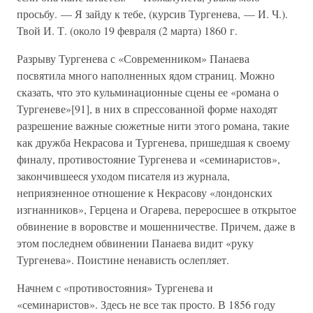
просьбу. — Я зайду к тебе, (курсив Тургенева, — И. Ч.).
Твой И. Т. (около 19 февраля (2 марта) 1860 г.
Разрыву Тургенева с «Современником» Панаева
посвятила много наполненных ядом страниц. Можно
сказать, что это кульминационные сцены ее «романа о
Тургеневе»[91], в них в спрессованной форме находят
разрешение важные сюжетные нити этого романа, такие
как дружба Некрасова и Тургенева, пришедшая к своему
финалу, противостояние Тургенева и «семинаристов»,
закончившееся уходом писателя из журнала,
неприязненное отношение к Некрасову «лондонских
изгнанников», Герцена и Огарева, переросшее в открытое
обвинение в воровстве и мошенничестве. Причем, даже в
этом последнем обвинении Панаева видит «руку
Тургенева». Поистине ненависть ослепляет.
Начнем с «противостояния» Тургенева и
«семинаристов». Здесь не все так просто. В 1856 году