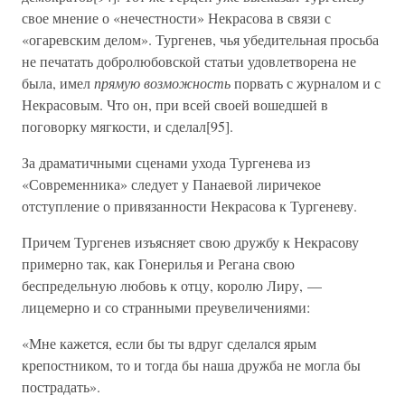
свое мнение о «нечестности» Некрасова в связи с
«огаревским делом». Тургенев, чья убедительная просьба
не печатать добролюбовской статьи удовлетворена не
была, имел
прямую возможность
порвать с журналом и с
Некрасовым. Что он, при всей своей вошедшей в
поговорку мягкости, и сделал[95].
За драматичными сценами ухода Тургенева из
«Современника» следует у Панаевой лиричекое
отступление о привязанности Некрасова к Тургеневу.
Причем Тургенев изъясняет свою дружбу к Некрасову
примерно так, как Гонерилья и Регана свою
беспредельную любовь к отцу, королю Лиру, —
лицемерно и со странными преувеличениями:
«Мне кажется, если бы ты вдруг сделался ярым
крепостником, то и тогда бы наша дружба не могла бы
пострадать».