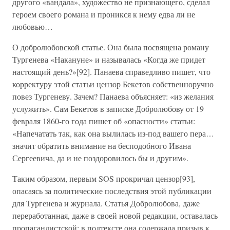
другого «вандала», художество не признающего, сделал
героем своего романа и проникся к нему едва ли не
любовью…
О добролюбовской статье. Она была посвящена роману
Тургенева «Накануне» и называлась «Когда же придет
настоящий день?»[92]. Панаева справедливо пишет, что
корректуру этой статьи цензор Бекетов собственноручно
повез Тургеневу. Зачем? Панаева объясняет: «из желания
услужить». Сам Бекетов в записке Добролюбову от 19
февраля 1860-го года пишет об «опасности» статьи:
«Напечатать так, как она вылилась из-под вашего пера…
значит обратить внимание на бесподобного Ивана
Сергеевича, да и не поздоровилось бы и другим».
Таким образом, первым SOS прокричал цензор[93],
опасаясь за политические последствия этой публикации
для Тургенева и журнала. Статья Добролюбова, даже
переработанная, даже в своей новой редакции, оставалась
пропагандистской; в подтексте она содержала призыв к