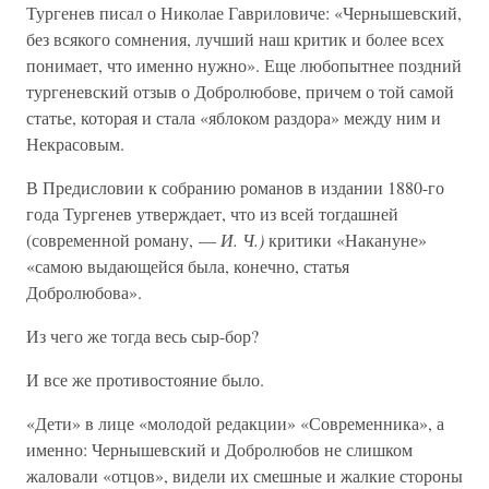
Тургенев писал о Николае Гавриловиче: «Чернышевский,
без всякого сомнения, лучший наш критик и более всех
понимает, что именно нужно». Еще любопытнее поздний
тургеневский отзыв о Добролюбове, причем о той самой
статье, которая и стала «яблоком раздора» между ним и
Некрасовым.
В Предисловии к собранию романов в издании 1880-го
года Тургенев утверждает, что из всей тогдашней
(современной роману, —
И. Ч.)
критики «Накануне»
«самою выдающейся была, конечно, статья
Добролюбова».
Из чего же тогда весь сыр-бор?
И все же противостояние было.
«Дети» в лице «молодой редакции» «Современника», а
именно: Чернышевский и Добролюбов не слишком
жаловали «отцов», видели их смешные и жалкие стороны