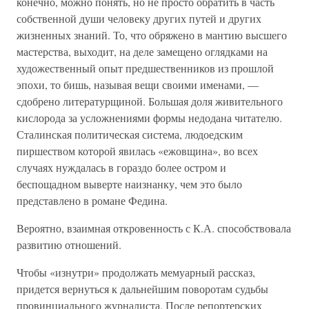
конечно, можно понять, но не просто обратить в часть
собственной души человеку других путей и других
жизненных знаний. То, что обряжено в мантию высшего
мастерства, выходит, на деле замещено оглядками на
художественный опыт предшественников из прошлой
эпохи, то бишь, называя вещи своими именами, —
сдобрено литературщиной. Большая доля живительного
кислорода за усложнениями формы недодана читателю.
Сталинская политическая система, людоедским
пиршеством которой явилась «ежовщина», во всех
случаях нуждалась в гораздо более остром и
беспощадном выверте наизнанку, чем это было
представлено в романе Федина.
Вероятно, взаимная откровенность с К.А. способствовала
развитию отношений.
Чтобы «изнутри» продолжать мемуарный рассказ,
придется вернуться к дальнейшим поворотам судьбы
провинциального журналиста. После репортерских