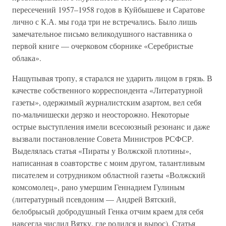
пересечений 1957–1958 годов в Куйбышеве и Саратове
лично с К.А. мы года три не встречались. Было лишь
замечательное письмо великодушного наставника о
первой книге — очерковом сборнике «Серебристые
облака».
Нащупывая тропу, я старался не ударить лицом в грязь. В
качестве собственного корреспондента «Литературной
газеты», одержимый журналистским азартом, вел себя
по-мальчишески дерзко и неосторожно. Некоторые
острые выступления имели всесоюзный резонанс и даже
вызвали постановление Совета Министров РСФСР.
Выделялась статья «Пираты у Волжской плотины»,
написанная в соавторстве с моим другом, талантливым
писателем и сотрудником областной газеты «Волжский
комсомолец», рано умершим Геннадием Гулиным
(литературный псевдоним — Андрей Вятский,
белобрысый добродушный Генка отчим краем для себя
навсегда числил Вятку, где родился и вырос). Статья