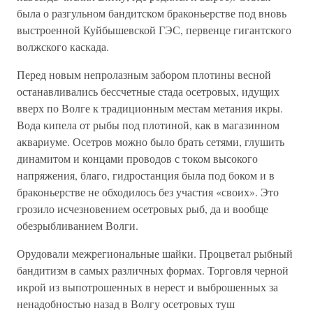
была о разгульном бандитском браконьерстве под вновь
выстроенной Куйбышевской ГЭС, первенце гигантского
волжского каскада.
Перед новым непролазным забором плотины весной
останавливались бессчетные стада осетровых, идущих
вверх по Волге к традиционным местам метания икры.
Вода кипела от рыбы под плотиной, как в магазинном
аквариуме. Осетров можно было брать сетями, глушить
динамитом и концами проводов с током высокого
напряжения, благо, гидростанция была под боком и в
браконьерстве не обходилось без участия «своих». Это
грозило исчезновением осетровых рыб, да и вообще
обезрыбливанием Волги.
Орудовали межрегиональные шайки. Процветал рыбный
бандитизм в самых различных формах. Торговля черной
икрой из выпотрошенных в нерест и выброшенных за
ненадобностью назад в Волгу осетровых туш