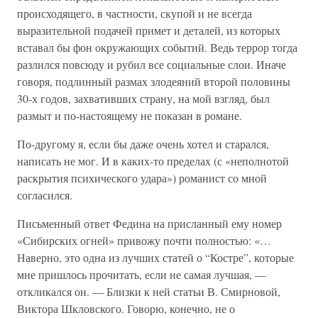
происходящего, в частности, скупой и не всегда
выразительной подачей примет и деталей, из которых
вставал бы фон окружающих событий. Ведь террор тогда
разлился повсюду и рубил все социальные слои. Иначе
говоря, подлинный размах злодеяний второй половины
30-х годов, захвативших страну, на мой взгляд, был
размыт и по-настоящему не показан в романе.
По-другому я, если бы даже очень хотел и старался,
написать не мог. И в каких-то пределах (с «неполнотой
раскрытия психического удара») романист со мной
согласился.
Письменный ответ Федина на присланный ему номер
«Сибирских огней» привожу почти полностью: «…
Наверно, это одна из лучших статей о “Костре”, которые
мне пришлось прочитать, если не самая лучшая, —
откликался он. — Близки к ней статьи В. Смирновой,
Виктора Шкловского. Говорю, конечно, не о