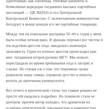
однотонные, как близнецы, типовые кабинеты и
безмолвные коридоры тогдашних высших партийных
инстанций — ЦК ВКП(б) и его Центральной
Контрольной Комиссии. С оклеветанным коммунистом
беседуют в конце концов его же партийные товарищи.
Между тем на повальные расправы 30–40-х годов у меня
была особая личная рана. Я дважды пережил все тяготы и
последствия арестов отца, заводского инженера-
экономиста. Один из ночных арестов происходил при
мне, тогдашнем второкурснике МГУ. Мы немало
перестрадали во время пребывания отца в лагерях и
ссылке. Не говоря уж о том, что тюремные сроки
развалили нашу семью, отравили детство и юность,
вплоть до окончания университета.
Вот отчего в критической статье эти главки романа не
просто обсуждались подробно. Но поневоле стали ее
центром, причем автор находил, что драматизм их
ослаблен определенной локальностью и камерностью