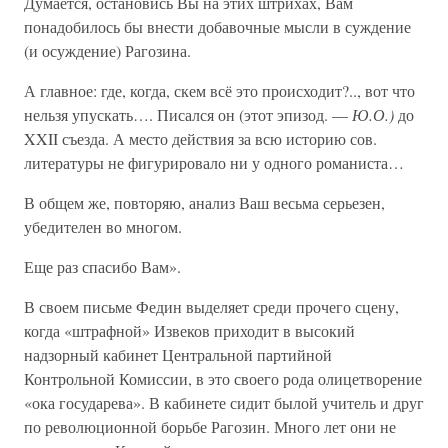
Думается, остановись Вы на этих штрихах, Вам
понадобилось бы внести добавочные мысли в суждение
(и осуждение) Рагозина.
А главное: где, когда, скем всё это происходит?.., вот что
нельзя упускать…. Писался он (этот эпизод. —
Ю.О.)
до
XXII съезда. А место действия за всю историю сов.
литературы не фигурировало ни у одного романиста…
В общем же, повторяю, анализ Ваш весьма серьезен,
убедителен во многом.
Еще раз спасибо Вам».
В своем письме Федин выделяет среди прочего сцену,
когда «штрафной» Извеков приходит в высокий
надзорный кабинет Центральной партийной
Контрольной Комиссии, в это своего рода олицетворение
«ока государева». В кабинете сидит былой учитель и друг
по революционной борьбе Рагозин. Много лет они не