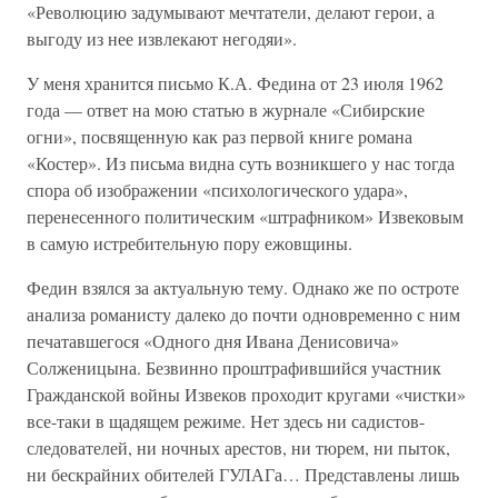
«Революцию задумывают мечтатели, делают герои, а
выгоду из нее извлекают негодяи».
У меня хранится письмо К.А. Федина от 23 июля 1962
года — ответ на мою статью в журнале «Сибирские
огни», посвященную как раз первой книге романа
«Костер». Из письма видна суть возникшего у нас тогда
спора об изображении «психологического удара»,
перенесенного политическим «штрафником» Извековым
в самую истребительную пору ежовщины.
Федин взялся за актуальную тему. Однако же по остроте
анализа романисту далеко до почти одновременно с ним
печатавшегося «Одного дня Ивана Денисовича»
Солженицына. Безвинно проштрафившийся участник
Гражданской войны Извеков проходит кругами «чистки»
все-таки в щадящем режиме. Нет здесь ни садистов-
следователей, ни ночных арестов, ни тюрем, ни пыток,
ни бескрайних обителей ГУЛАГа… Представлены лишь