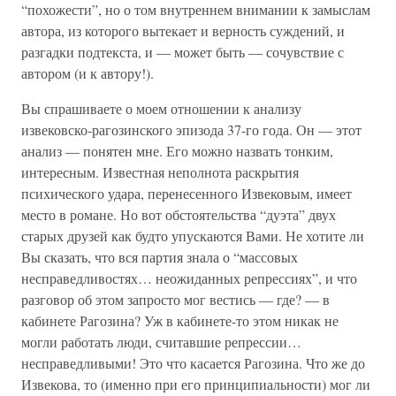
“похожести”, но о том внутреннем внимании к замыслам
автора, из которого вытекает и верность суждений, и
разгадки подтекста, и — может быть — сочувствие с
автором (и к автору!).
Вы спрашиваете о моем отношении к анализу
извековско-рагозинского эпизода 37-го года. Он — этот
анализ — понятен мне. Его можно назвать тонким,
интересным. Известная неполнота раскрытия
психического удара, перенесенного Извековым, имеет
место в романе. Но вот обстоятельства “дуэта” двух
старых друзей как будто упускаются Вами. Не хотите ли
Вы сказать, что вся партия знала о “массовых
несправедливостях… неожиданных репрессиях”, и что
разговор об этом запросто мог вестись — где? — в
кабинете Рагозина? Уж в кабинете-то этом никак не
могли работать люди, считавшие репрессии…
несправедливыми! Это что касается Рагозина. Что же до
Извекова, то (именно при его принципиальности) мог ли