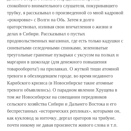
спокойного внимательного слушателя, покуривавшего
трубку, я рассказывал о произведенной со мной кадровой
«рокировке» с Волги на Обь. Затем я долго
ораторствовал, изливая свои впечатления о жизни и
делах в Сибири. Рассказывал о пустых
продовольственных магазинах, где есть только кадушки с
синеватыми селедочными спинками, зеленоватые
треугольные граненые пузырьки с уксусом на полках и
маргарин в шоколаде (для денежного повышения
товарооборота!) на прилавках. О жуткой тиши атомной
тревоги в обезлюдевшем городе, во время недавнего
Карибского кризиса (в Новосибирске такие атомные
тревоги объявлялись). О парадном явлении Хрущева в
том же Новосибирске на совещании передовиков
сельского хозяйства Сибири и Дальнего Востока и его
беспрестанных «исторических репликах», которыми он,
как кукловод за ниточку, дергал ораторов на трибуне,
почти никому не давая произнести живого слова и т.п.