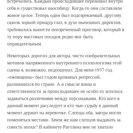
встречались. Каждый происходившее переживал внутри
себя и существовал наособицу. Когда-то они составляли
живое целое. Теперь один был подозреваемый, другому
сквозь зоркий прищур глаз, в духе нынешних директив,
требовалось вынести неизреченный приговор, который в
ту пору массовых посадок редко мог быть
оправдательным.
Некоторых дорогих для автора, чисто изобразительных
мотивов напряженного внутреннего психологизма этой
сцены я, возможно, недооценил. Для меня 1937 год
«ежовщины» был годом кровавых репрессий,
разлившихся по стране. А в смысле вины и
ответственности за происходившее не особо-то хотелось
задаваться различиями между персонажами. Кто кого в
данный момент расследует и кто чью судьбу в данный
момент держит на веревочке. Слепцы оба, завтра могли
поменяться местами. Зачем же нам слепцов выдавать за
совесть эпохи? В кабинете Рагозина мне не хватало