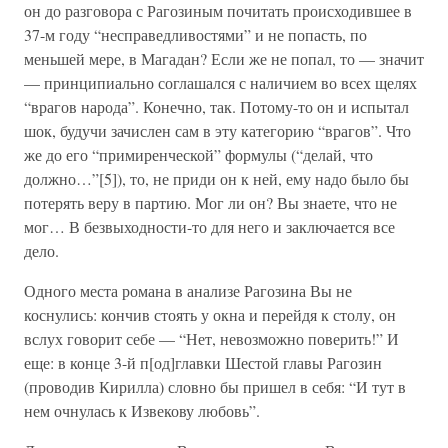
он до разговора с Рагозиным почитать происходившее в
37-м году “несправедливостями” и не попасть, по
меньшей мере, в Магадан? Если же не попал, то — значит
— принципиально соглашался с наличием во всех щелях
“врагов народа”. Конечно, так. Потому-то он и испытал
шок, будучи зачислен сам в эту категорию “врагов”. Что
же до его “примиренческой” формулы (“делай, что
должно…”[5]), то, не приди он к ней, ему надо было бы
потерять веру в партию. Мог ли он? Вы знаете, что не
мог… В безвыходности-то для него и заключается все
дело.
Одного места романа в анализе Рагозина Вы не
коснулись: кончив стоять у окна и перейдя к столу, он
вслух говорит себе — “Нет, невозможно поверить!” И
еще: в конце 3-й п[од]главки Шестой главы Рагозин
(проводив Кирилла) словно бы пришел в себя: “И тут в
нем очнулась к Извекову любовь”.