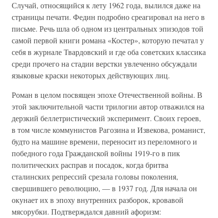
Случай, относящийся к лету 1962 года, вылился даже на
страницы печати. Федин подробно среагировал на него в
письме. Речь шла об одном из центральных эпизодов той
самой первой книги романа «Костер», которую печатал у
себя в журнале Твардовский и где оба советских классика
среди прочего на стадии верстки увлеченно обсуждали
языковые краски некоторых действующих лиц.
Роман в целом посвящен эпохе Отечественной войны. В
этой заключительной части трилогии автор отважился на
дерзкий беллетристический эксперимент. Своих героев,
в том числе коммунистов Рагозина и Извекова, романист,
будто на машине времени, переносит из переломного и
победного года Гражданской войны 1919-го в пик
политических расправ и посадок, когда бритва
сталинских репрессий срезала головы поколения,
свершившего революцию, — в 1937 год. Для начала он
окунает их в эпоху внутренних разборок, кровавой
мясорубки. Подтверждался давний афоризм: