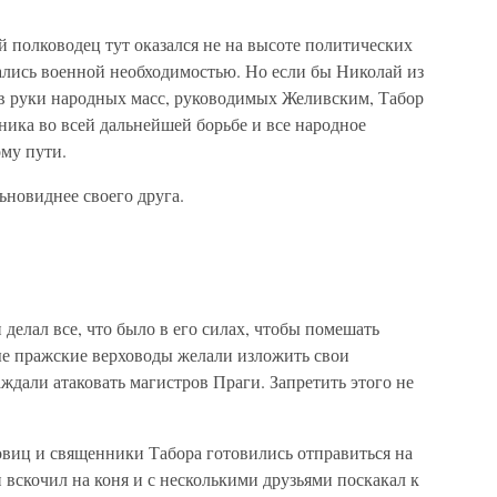
 полководец тут оказался не на высоте политических
лись военной необходимостью. Но если бы Николай из
 в руки народных масс, руководимых Желивским, Табор
ика во всей дальнейшей борьбе и все народное
му пути.
ьновиднее своего друга.
делал все, что было в его силах, чтобы помешать
ые пражские верховоды желали изложить свои
ждали атаковать магистров Праги. Запретить этого не
овиц и священники Табора готовились отправиться на
 вскочил на коня и с несколькими друзьями поскакал к