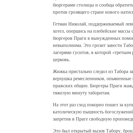
бюргерами столицы и сообща обратить
против грозящего стране нового натис
Гетман Николай, поддерживаемый левы
хотел, опершись на плебейские массы 
бюргеров Праги в вынужденных помощ
невыполнима. Это грозит завести Табо
лагерями гуситов, в которой «третьи
церковь.
Жижка пристально следил из Табора за
верхушка ремесленников, опьяненные 
пражских общин. Бюргеры Праги жажда
тяжелую минуту таборитам.
На этот раз сход покорно пошел за ку
католическую пышность богослужений
запретив в Праге свободную проповед
Это был открытый вызов Табору, брош