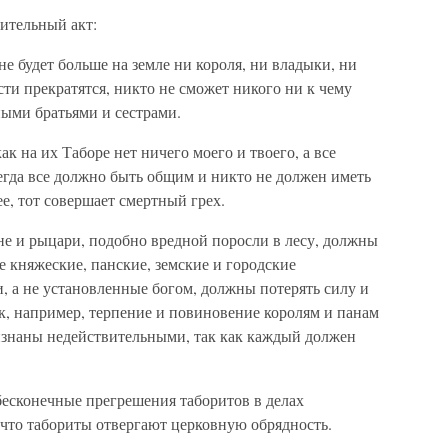
ительный акт:
е будет больше на земле ни короля, ни владыки, ни
сти прекратятся, никто не сможет никого ни к чему
ными братьями и сестрами.
ак на их Таборе нет ничего моего и твоего, а все
егда все должно быть общим и никто не должен иметь
ее, тот совершает смертный грех.
не и рыцари, подобно вредной поросли в лесу, должны
 княжеские, панские, земские и городские
 а не установленные богом, должны потерять силу и
ак, например, терпение и повиновение королям и панам
изнаны недействительными, так как каждый должен
бесконечные прегрешения таборитов в делах
 что табориты отвергают церковную обрядность.