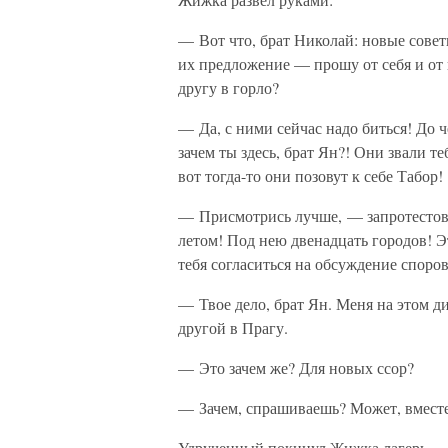
— Вот что, брат Николай: новые совет
их предложение — прошу от себя и от
другу в горло?
— Да, с ними сейчас надо биться! До 
зачем ты здесь, брат Ян?! Они звали т
вот тогда-то они позовут к себе Табор!
— Присмотрись лучше, — запротестова
летом! Под нею двенадцать городов! 
тебя согласиться на обсуждение споро
— Твое дело, брат Ян. Меня на этом ди
другой в Прагу.
— Это зачем же? Для новых ссор?
— Зачем, спрашиваешь? Может, вмест
Удрученный покинул Жижка лагерь.