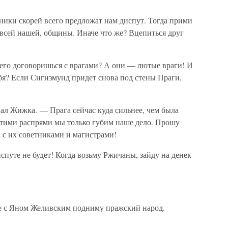
ники скорей всего предложат нам диспут. Тогда прими
 всей нашей, общины. Иначе что же? Вцепиться друг
чего договоришься с врагами? А они — лютые враги! И
ебя? Если Сигизмунд придет снова под стены Праги,
л Жижка. — Прага сейчас куда сильнее, чем была
Этими распрями мы только губим наше дело. Прошу
в с их советниками и магистрами!
спуте не будет! Когда возьму Ржичаны, зайду на денек-
е с Яном Желивским подниму пражский народ.