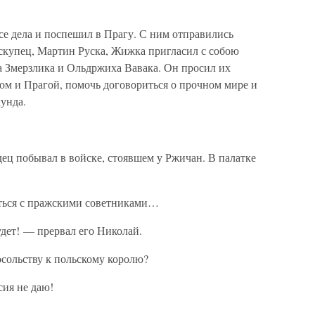
се дела и поспешил в Прагу. С ним отправились
искупец, Мартин Руска, Жижка пригласил с собою
 Змерзлика и Ольдржиха Вавака. Он просил их
м и Прагой, помочь договориться о прочном мире и
унда.
ец побывал в войске, стоявшем у Ржичан. В палатке
иться с пражскими советниками…
удет! — прервал его Николай.
осольству к польскому королю?
сия не даю!