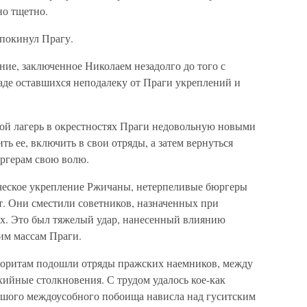
но тщетно.
 покинул Прагу.
ие, заключенное Николаем незадолго до того с
аде оставшихся неподалеку от Праги укреплений и
вой лагерь в окрестностях Праги недовольную новыми
ь ее, включить в свои отряды, а затем вернуться
юргерам свою волю.
ческое укрепление Ржичаны, нетерпеливые бюргеры
т. Они сместили советников, назначенных при
ых. Это был тяжелый удар, нанесенный влиянию
ким массам Праги.
боритам подошли отряды пражских наемников, между
ийные столкновения. С трудом удалось кое-как
льшого междоусобного побоища нависла над гуситским