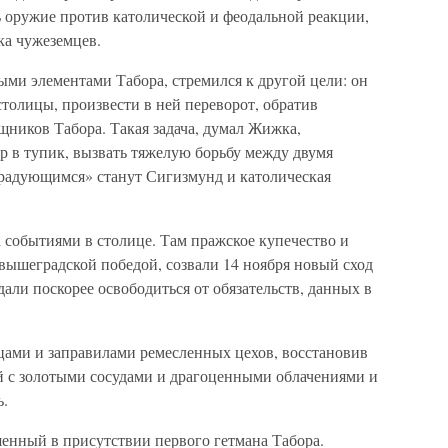
 оружие против католической и феодальной реакции,
ка чужеземцев.
ми элементами Табора, стремился к другой цели: он
столицы, произвести в ней переворот, обратив
ников Табора. Такая задача, думал Жижка,
р в тупик, вызвать тяжелую борьбу между двумя
м радующимся» станут Сигизмунд и католическая
 событиями в столице. Там пражское купечество и
вышеградской победой, созвали 14 ноября новый сход
ли поскорее освободиться от обязательств, данных в
пцами и заправилами ремесленных цехов, восстановив
 с золотыми сосудами и драгоценными облачениями и
ь.
енный в присутствии первого гетмана Табора.