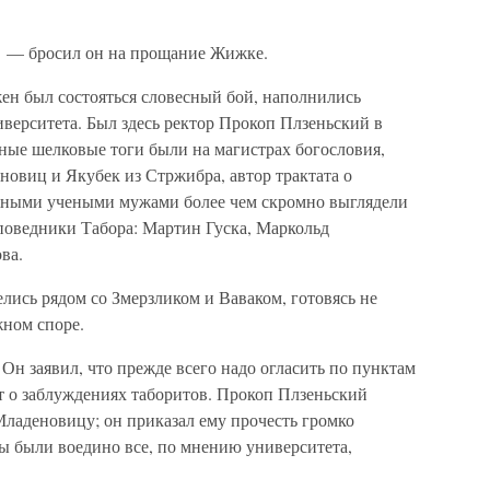
! — бросил он на прощание Жижке.
жен был состояться словесный бой, наполнились
ерситета. Был здесь ректор Прокоп Плзеньский в
мные шелковые тоги были на магистрах богословия,
овиц и Якубек из Стржибра, автор трактата о
жными учеными мужами более чем скромно выглядели
оповедники Табора: Мартин Гуска, Маркольд
ва.
лись рядом со Змерзликом и Ваваком, готовясь не
жном споре.
н заявил, что прежде всего надо огласить по пунктам
 о заблуждениях таборитов. Прокоп Плзеньский
Младеновицу; он приказал ему прочесть громко
ены были воедино все, по мнению университета,