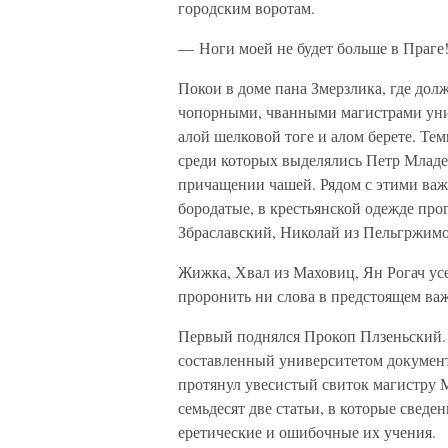
городским воротам.
— Ноги моей не будет больше в Праге
Покои в доме пана Змерзлика, где дол
чопорными, чванными магистрами унив
алой шелковой тоге и алом берете. Те
среди которых выделялись Петр Младен
причащении чашей. Рядом с этими ва
бородатые, в крестьянской одежде пр
Збраславский, Николай из Пельгржимо
Жижка, Хвал из Маховиц, Ян Рогач усе
проронить ни слова в предстоящем ва
Первый поднялся Прокоп Плзеньский. О
составленный университетом документ
протянул увесистый свиток магистру 
семьдесят две статьи, в которые свед
еретические и ошибочные их учения.