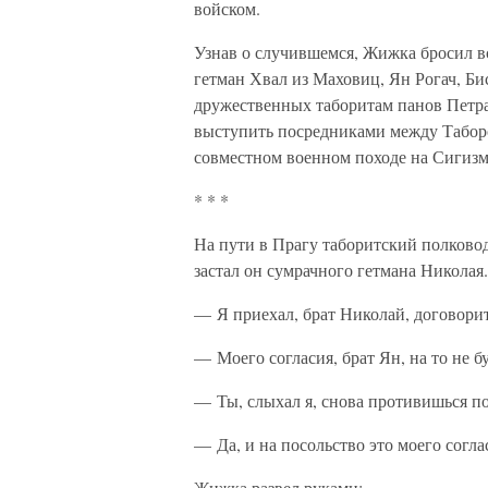
войском.
Узнав о случившемся, Жижка бросил в
гетман Хвал из Маховиц, Ян Рогач, Б
дружественных таборитам панов Петра
выступить посредниками между Таборо
совместном военном походе на Сигизм
* * *
На пути в Прагу таборитский полковод
застал он сумрачного гетмана Николая.
— Я приехал, брат Николай, договор
— Моего согласия, брат Ян, на то не б
— Ты, слыхал я, снова противишься п
— Да, и на посольство это моего согла
Жижка развел руками: