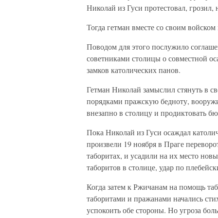
Николай из Гуси протестовал, грозил, 
Тогда гетман вместе со своим войском
Поводом для этого послужило соглашен
советниками столицы о совместной ос
замков католических панов.
Гетман Николай замыслил стянуть в с
порядками пражскую бедноту, вооружит
внезапно в столицу и продиктовать б
Пока Николай из Гуси осаждал католи
произвели 19 ноября в Праге переворо
таборитах, и усадили на их место нов
таборитов в столице, удар по плебейс
Когда затем к Ржичанам на помощь та
таборитами и пражанами начались стих
успокоить обе стороны. Но угроза бо