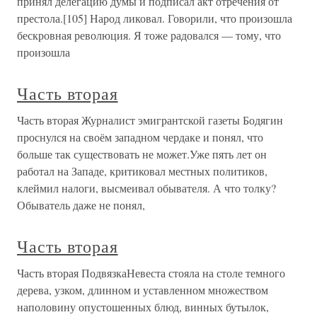
принял делегацию думы и подписал акт отречения от
престола.[105] Народ ликовал. Говорили, что произошла
бескровная революция. Я тоже радовался — тому, что
произошла
Часть вторая
Часть вторая Журналист эмигрантской газеты Бодягин
проснулся на своём западном чердаке и понял, что
больше так существовать не может.Уже пять лет он
работал на Западе, критиковал местных политиков,
клеймил налоги, высмеивал обывателя. А что толку?
Обыватель даже не понял,
Часть вторая
Часть вторая ПодвязкаНевеста стояла на столе темного
дерева, узком, длинном и уставленном множеством
наполовину опустошенных блюд, винных бутылок,