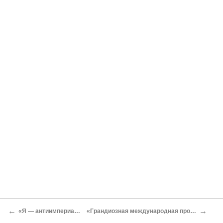
←
→
«Я — антиимпериалист»
«Грандиозная международная процессия»