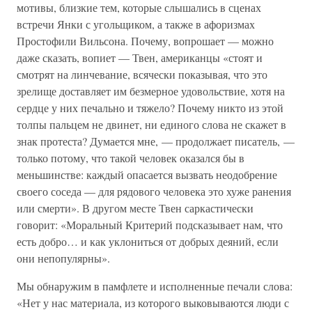
мотивы, близкие тем, которые слышались в сценах
встречи Янки с угольщиком, а также в афоризмах
Простофили Вильсона. Почему, вопрошает — можно
даже сказать, вопиет — Твен, американцы «стоят и
смотрят на линчевание, всячески показывая, что это
зрелище доставляет им безмерное удовольствие, хотя на
сердце у них печально и тяжело? Почему никто из этой
толпы пальцем не двинет, ни единого слова не скажет в
знак протеста? Думается мне, — продолжает писатель, —
только потому, что такой человек оказался бы в
меньшинстве: каждый опасается вызвать неодобрение
своего соседа — для рядового человека это хуже ранения
или смерти». В другом месте Твен саркастически
говорит: «Моральный Критерий подсказывает нам, что
есть добро… и как уклониться от добрых деяний, если
они непопулярны».
Мы обнаружим в памфлете и исполненные печали слова:
«Нет у нас материала, из которого выковываются люди с