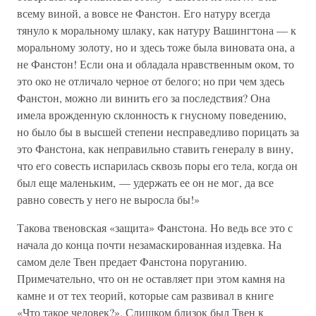
всему виной, а вовсе не Фанстон. Его натуру всегда
тянуло к моральному шлаку, как натуру Вашингтона — к
моральному золоту, но и здесь тоже была виновата она, а
не Фанстон! Если она и обладала нравственным оком, то
это око не отличало черное от белого; но при чем здесь
Фанстон, можно ли винить его за последствия? Она
имела врожденную склонность к гнусному поведению,
но было бы в высшей степени несправедливо порицать за
это Фанстона, как неправильно ставить генералу в вину,
что его совесть испарилась сквозь поры его тела, когда он
был еще маленьким, — удержать ее он не мог, да все
равно совесть у него не выросла бы!»
Такова твеновская «защита» Фанстона. Но ведь все это с
начала до конца почти незамаскированная издевка. На
самом деле Твен предает Фанстона поруганию.
Примечательно, что он не оставляет при этом камня на
камне и от тех теорий, которые сам развивал в книге
«Что такое человек?». Слишком близок был Твен к