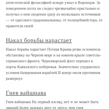
атеистической философией вскоре узнал и Воронцов. За
поведением поэта он следил чрезвычайно пристально и
получал о нем сведения сразу из нескольких источников
— от одесского градоначальника, от полицеймейстера, от
правителя своей
Накал борьбы нарастает
Накал борьбы нарастает Потеря Крыма резко осложнила
обстановку на Черном море и на южном крыле советско-
германского фронта. Черноморский флот перешел в
порты Кавказского побережья. Значительно ухудшились
условия базирования кораблей.В конце июля противник
развернул
Гнев вайшнава
Гнев вайшнава На первый взгляд, нет и не может быть
эмоций более далеких друг от друга, чем гнев