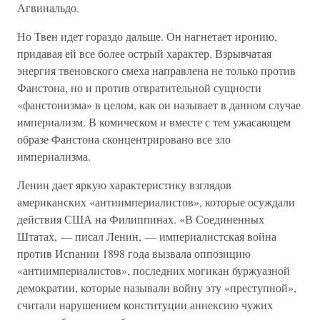
Агвинальдо.
Но Твен идет гораздо дальше. Он нагнетает иронию,
придавая ей все более острый характер. Взрывчатая
энергия твеновского смеха направлена не только против
Фанстона, но и против отвратительной сущности
«фанстонизма» в целом, как он называет в данном случае
империализм. В комическом и вместе с тем ужасающем
образе Фанстона сконцентрировано все зло
империализма.
Ленин дает яркую характеристику взглядов
американских «антиимпериалистов», которые осуждали
действия США на Филиппинах. «В Соединенных
Штатах, — писал Ленин, — империалистская война
против Испании 1898 года вызвала оппозицию
«антиимпериалистов», последних могикан буржуазной
демократии, которые называли войну эту «преступной»,
считали нарушением конституции аннексию чужих