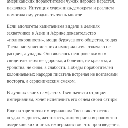
американских поработителей чужих народов нарастал,
накалялся. Интуиция художника-демократа и реалиста
помогала ему угадывать очень многое.
Если апологеты капитализма видели в деяниях
захватчиков в Азии и Африке доказательство
«полнокровности», мощи буржуазного общества, то для
Твена наступление эпохи империализма означало не
расцвет, а упадок. Оно являлось неопровержимым
свидетельством не здоровья, а болезни, не красоты, а
уродства, не силы, а слабости. Победы поработителей
колониальных народов писатель встречал не возгласами
восторга, а сардоническим смехом.
В лучших своих памфлетах Твен начисто отрицает
империализм, хочет испепелить его огнем своей сатиры.
Еще на заре эпохи империализма Твен так страстно
осудил жадность, жестокость, лицемерие и вероломство
американских и иных империалистов, что произведения,