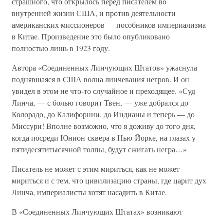
страшного, что открылось перед писателем во
внутренней жизни США, и против деятельности
американских миссионеров — пособников империализма
в Китае. Произведение это было опубликовано
полностью лишь в 1923 году.
Автора «Соединенных Линчующих Штатов» ужаснула
поднявшаяся в США волна линчевания негров. И он
увидел в этом не что-то случайное и преходящее. «Суд
Линча, — с болью говорит Твен, — уже добрался до
Колорадо, до Калифорнии, до Индианы и теперь — до
Миссури! Вполне возможно, что я доживу до того дня,
когда посреди Юнион-сквера в Нью-Йорке, на глазах у
пятидесятитысячной толпы, будут сжигать негра…»
Писатель не может с этим мириться, как не может
мириться и с тем, что цивилизацию страны, где царит дух
Линча, империалисты хотят насадить в Китае.
В «Соединенных Линчующих Штатах» возникают