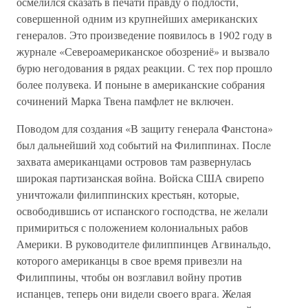
осмелился сказать в печати правду о подлости,
совершенной одним из крупнейших американских
генералов. Это произведение появилось в 1902 году в
журнале «Североамериканское обозрениё» и вызвало
бурю негодования в рядах реакции. С тех пор прошло
более полувека. И поныне в американские собрания
сочинений Марка Твена памфлет не включен.
Поводом для создания «В защиту генерала Фанстона»
был дальнейший ход событий на Филиппинах. После
захвата американцами островов там развернулась
широкая партизанская война. Войска США свирепо
уничтожали филиппинских крестьян, которые,
освободившись от испанского господства, не желали
примириться с положением колониальных рабов
Америки. В руководителе филиппинцев Агвинальдо,
которого американцы в свое время привезли на
Филиппины, чтобы он возглавил войну против
испанцев, теперь они видели своего врага. Желая