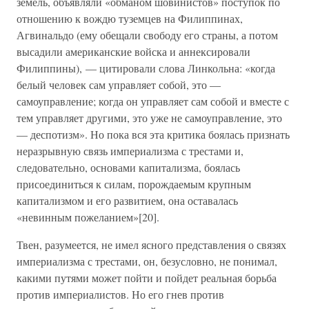
земель, объявляли «обманом шовинистов» поступок по
отношению к вождю туземцев на Филиппинах,
Агвинальдо (ему обещали свободу его страны, а потом
высадили американские войска и аннексировали
Филиппины), — цитировали слова Линкольна: «когда
белый человек сам управляет собой, это —
самоуправление; когда он управляет сам собой и вместе с
тем управляет другими, это уже не самоуправление, это
— деспотизм». Но пока вся эта критика боялась признать
неразрывную связь империализма с трестами и,
следовательно, основами капитализма, боялась
присоединиться к силам, порождаемым крупным
капитализмом и его развитием, она оставалась
«невинным пожеланием»[20].
Твен, разумеется, не имел ясного представления о связях
империализма с трестами, он, безусловно, не понимал,
какими путями может пойти и пойдет реальная борьба
против империалистов. Но его гнев против