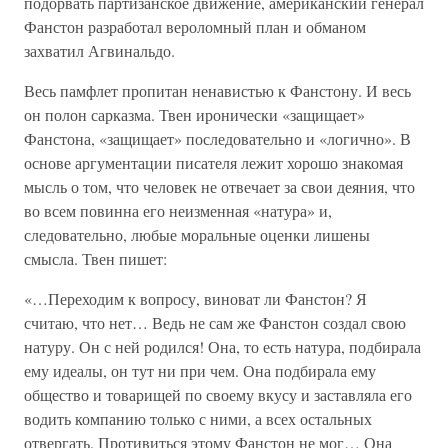
подорвать партизанское движение, американский генерал
Фанстон разработал вероломный план и обманом
захватил Агвинальдо.
Весь памфлет пропитан ненавистью к Фанстону. И весь
он полон сарказма. Твен иронически «защищает»
Фанстона, «защищает» последовательно и «логично». В
основе аргументации писателя лежит хорошо знакомая
мысль о том, что человек не отвечает за свои деяния, что
во всем повинна его неизменная «натура» и,
следовательно, любые моральные оценки лишены
смысла. Твен пишет:
«…Переходим к вопросу, виноват ли Фанстон? Я
считаю, что нет… Ведь не сам же Фанстон создал свою
натуру. Он с ней родился! Она, то есть натура, подбирала
ему идеалы, он тут ни при чем. Она подбирала ему
общество и товарищей по своему вкусу и заставляла его
водить компанию только с ними, а всех остальных
отвергать. Противиться этому Фанстон не мог… Она