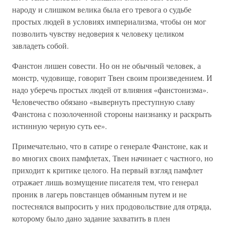
народу и слишком велика была его тревога о судьбе
простых людей в условиях империализма, чтобы он мог
позволить чувству недоверия к человеку целиком
завладеть собой.
Фанстон лишен совести. Но он не обычный человек, а
монстр, чудовище, говорит Твен своим произведением. И
надо уберечь простых людей от влияния «фанстонизма».
Человечество обязано «вывернуть преступную славу
Фанстона с позолоченной стороны наизнанку и раскрыть
истинную черную суть ее».
Примечательно, что в сатире о генерале Фанстоне, как и
во многих своих памфлетах, Твен начинает с частного, но
приходит к критике целого. На первый взгляд памфлет
отражает лишь возмущение писателя тем, что генерал
проник в лагерь повстанцев обманным путем и не
постеснялся выпросить у них продовольствие для отряда,
которому было дано задание захватить в плен