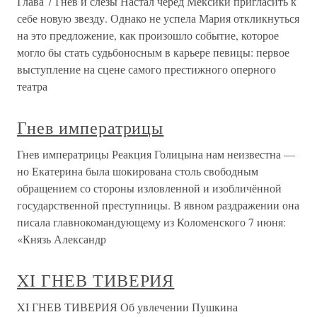
Глава 7 Гнев и слезы Настал черед Мексики пригласить к
себе новую звезду. Однако не успела Мария откликнуться
на это предложение, как произошло событие, которое
могло бы стать судьбоносным в карьере певицы: первое
выступление на сцене самого престижного оперного
театра
Гнев императрицы
Гнев императрицы Реакция Голицына нам неизвестна —
но Екатерина была шокирована столь свободным
обращением со стороны изловленной и изобличённой
государственной преступницы. В явном раздражении она
писала главнокомандующему из Коломенского 7 июня:
«Князь Александр
XI ГНЕВ ТИВЕРИЯ
XI ГНЕВ ТИВЕРИЯ Об увлечении Пушкина