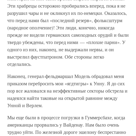
Эти храбрецы осторожно пробирались вперед, пока я не
разрушил чары и не окликнул их по-немецки. Оказалось,
что перед нами был «последний резерв», фольксштурм
(народное ополчение)! Эти люди, конечно, никогда
прежде не видели германских самоходных орудий и были
твердо убеждены, что перед ними — «плохие парни». У
одного из них, наконец, не выдержали нервы, и он
выстрелил фаустпатроном. Обе стороны легко
отделались.
Наконец, генерал-фельдмаршал Модель обрадовал меня
приказом перебросить мои «ягдтигры» к Унну. Я до сих
пор все жаловался на неэффективные секторы обстрела и
надеялся найти таковые на открытой равнине между
Унной и Верлем.
Мы еще были в процессе погрузки в Гуммерсбахе, когда
американцы прорвались у Вайденау. Нам было очень
трудно уйти. По железной дороге эшелону беспрестанно