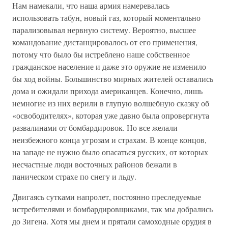
Нам намекали, что наша армия намеревалась
использовать табун, новый газ, который моментально
парализовывал нервную систему. Вероятно, высшее
командование дистанцировалось от его применения,
потому что было бы истреблено наше собственное
гражданское население и даже это оружие не изменило
бы ход войны. Большинство мирных жителей оставались
дома и ожидали прихода американцев. Конечно, лишь
немногие из них верили в глупую волшебную сказку об
«освободителях», которая уже давно была опровергнута
развалинами от бомбардировок. Но все желали
неизбежного конца угрозам и страхам. В конце концов,
на западе не нужно было опасаться русских, от которых
несчастные люди восточных районов бежали в
паническом страхе по снегу и льду.
Двигаясь сутками напролет, постоянно преследуемые
истребителями и бомбардировщиками, так мы добрались
до Зигена. Хотя мы днем и прятали самоходные орудия в