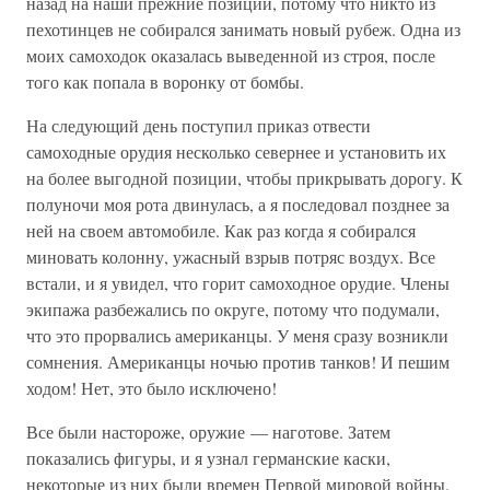
назад на наши прежние позиции, потому что никто из
пехотинцев не собирался занимать новый рубеж. Одна из
моих самоходок оказалась выведенной из строя, после
того как попала в воронку от бомбы.
На следующий день поступил приказ отвести
самоходные орудия несколько севернее и установить их
на более выгодной позиции, чтобы прикрывать дорогу. К
полуночи моя рота двинулась, а я последовал позднее за
ней на своем автомобиле. Как раз когда я собирался
миновать колонну, ужасный взрыв потряс воздух. Все
встали, и я увидел, что горит самоходное орудие. Члены
экипажа разбежались по округе, потому что подумали,
что это прорвались американцы. У меня сразу возникли
сомнения. Американцы ночью против танков! И пешим
ходом! Нет, это было исключено!
Все были настороже, оружие — наготове. Затем
показались фигуры, и я узнал германские каски,
некоторые из них были времен Первой мировой войны.