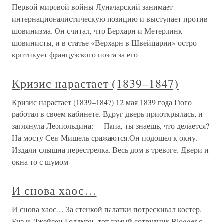
Первой мировой войны Луначарский занимает
интернационалистическую позицию и выступает против
шовинизма. Он считал, что Верхарн и Метерлинк
шовинисты, и в статье «Верхарн в Швейцарии» остро
критикует французского поэта за его
Кризис нарастает (1839–1847)
Кризис нарастает (1839–1847) 12 мая 1839 года Гюго
работал в своем кабинете. Вдруг дверь приоткрылась, и
заглянула Леопольдина:— Папа, ты знаешь, что делается?
На мосту Сен-Мишель сражаются.Он подошел к окну.
Издали слышна перестрелка. Весь дом в тревоге. Двери и
окна то с шумом
И снова хаос…
И снова хаос… За стенкой палатки потрескивал костер.
Биз и Джейсон Голдмэн, тот самый сотрудник Blogger с