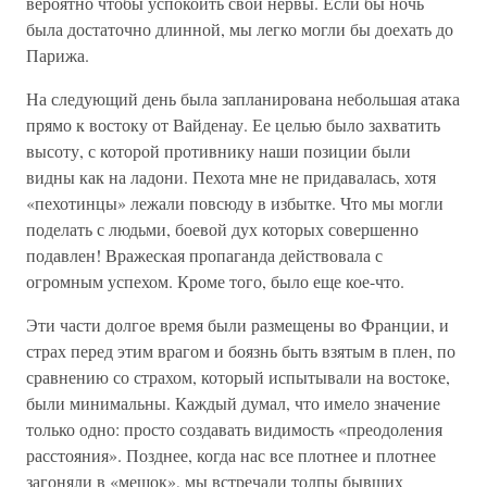
вероятно чтобы успокоить свои нервы. Если бы ночь
была достаточно длинной, мы легко могли бы доехать до
Парижа.
На следующий день была запланирована небольшая атака
прямо к востоку от Вайденау. Ее целью было захватить
высоту, с которой противнику наши позиции были
видны как на ладони. Пехота мне не придавалась, хотя
«пехотинцы» лежали повсюду в избытке. Что мы могли
поделать с людьми, боевой дух которых совершенно
подавлен! Вражеская пропаганда действовала с
огромным успехом. Кроме того, было еще кое-что.
Эти части долгое время были размещены во Франции, и
страх перед этим врагом и боязнь быть взятым в плен, по
сравнению со страхом, который испытывали на востоке,
были минимальны. Каждый думал, что имело значение
только одно: просто создавать видимость «преодоления
расстояния». Позднее, когда нас все плотнее и плотнее
загоняли в «мешок», мы встречали толпы бывших