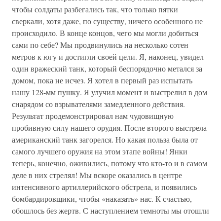
чтобы солдаты разбегались так, что только пятки
сверкали, хотя даже, по существу, ничего особенного не
происходило. В конце концов, чего мы могли добиться
сами по себе? Мы продвинулись на несколько сотен
метров к югу и достигли своей цели. Я, наконец, увидел
один вражеский танк, который беспорядочно метался за
домом, пока не исчез. Я хотел в первый раз испытать
нашу 128-мм пушку. Я улучил момент и выстрелил в дом
снарядом со взрывателями замедленного действия.
Результат продемонстрировал нам чудовищную
пробивную силу нашего орудия. После второго выстрела
американский танк загорелся. Но какая польза была от
самого лучшего оружия на этом этапе войны! Янки
теперь, конечно, оживились, потому что кто-то и в самом
деле в них стрелял! Мы вскоре оказались в центре
интенсивного артиллерийского обстрела, и появились
бомбардировщики, чтобы «наказать» нас. К счастью,
обошлось без жертв. С наступлением темноты мы отошли