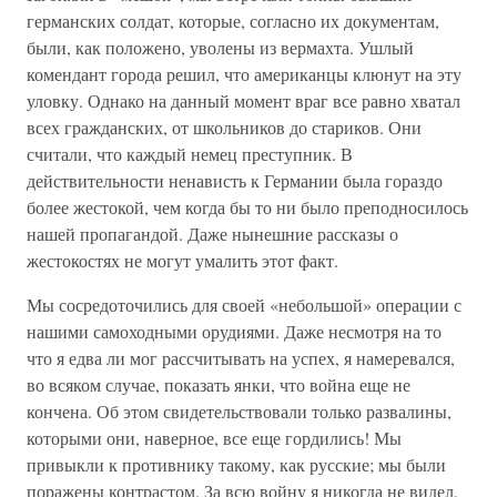
германских солдат, которые, согласно их документам,
были, как положено, уволены из вермахта. Ушлый
комендант города решил, что американцы клюнут на эту
уловку. Однако на данный момент враг все равно хватал
всех гражданских, от школьников до стариков. Они
считали, что каждый немец преступник. В
действительности ненависть к Германии была гораздо
более жестокой, чем когда бы то ни было преподносилось
нашей пропагандой. Даже нынешние рассказы о
жестокостях не могут умалить этот факт.
Мы сосредоточились для своей «небольшой» операции с
нашими самоходными орудиями. Даже несмотря на то
что я едва ли мог рассчитывать на успех, я намеревался,
во всяком случае, показать янки, что война еще не
кончена. Об этом свидетельствовали только развалины,
которыми они, наверное, все еще гордились! Мы
привыкли к противнику такому, как русские; мы были
поражены контрастом. За всю войну я никогда не видел,