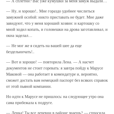
— А сплетни? Вас уже кумушки за меня замуж выдали…
— Ну, и хорошо!.. Мне гораздо удобнее числиться
замужней особой: никто приставать не будет. Мне даже
завидуют, что у меня хороший хозяин: и картошку со
мной ходил копать, и головешки на дрова заготавливал, и
окна заделал…
— Не мог же я сидеть на вашей шее да еще
бездельничать!..
— Вот и хорошо! — повторила Лена. — А насчет
документов не стоит горевать: я завтра пойду к Марусе
Маковой — она работает в комендатуре и, вероятно,
сможет достать вам немецкий паспорт без всяких справок
от этой пьяной компании.
Но идти к Марусе не пришлось: на следующее утро она
сама прибежала к подруге.
— Ленка! Ты все деревни в районе знаешь? — спросила