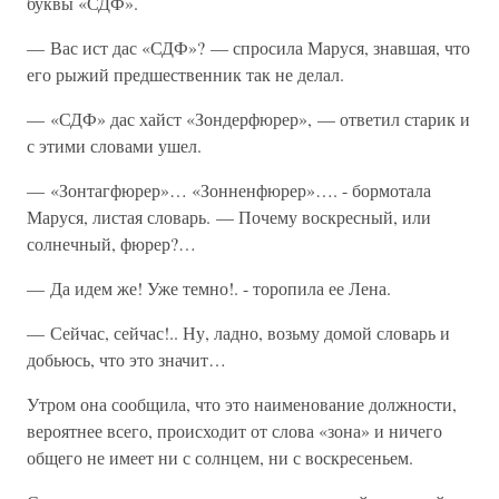
буквы «СДФ».
— Вас ист дас «СДФ»? — спросила Маруся, знавшая, что
его рыжий предшественник так не делал.
— «СДФ» дас хайст «Зондерфюрер», — ответил старик и
с этими словами ушел.
— «Зонтагфюрер»… «Зонненфюрер»…. - бормотала
Маруся, листая словарь. — Почему воскресный, или
солнечный, фюрер?…
— Да идем же! Уже темно!. - торопила ее Лена.
— Сейчас, сейчас!.. Ну, ладно, возьму домой словарь и
добьюсь, что это значит…
Утром она сообщила, что это наименование должности,
вероятнее всего, происходит от слова «зона» и ничего
общего не имеет ни с солнцем, ни с воскресеньем.