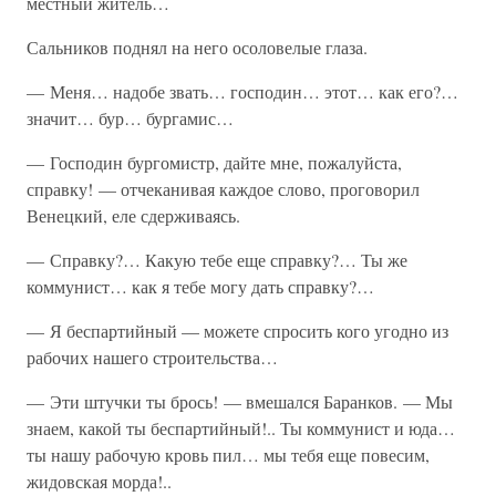
местный житель…
Сальников поднял на него осоловелые глаза.
— Меня… надобе звать… господин… этот… как его?…
значит… бур… бургамис…
— Господин бургомистр, дайте мне, пожалуйста,
справку! — отчеканивая каждое слово, проговорил
Венецкий, еле сдерживаясь.
— Справку?… Какую тебе еще справку?… Ты же
коммунист… как я тебе могу дать справку?…
— Я беспартийный — можете спросить кого угодно из
рабочих нашего строительства…
— Эти штучки ты брось! — вмешался Баранков. — Мы
знаем, какой ты беспартийный!.. Ты коммунист и юда…
ты нашу рабочую кровь пил… мы тебя еще повесим,
жидовская морда!..