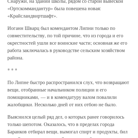
Снаружи, на здании школы, рядом со старой вывеской
«Ортскоммандантур» была повешена новая:
«Крайсландвиртшафт».
Иоганн Шварц был комендантом Липни только по
совместительству, по той причине, что из города и его
окрестностей ушли все воинские части; основная же его
работа заключалась в руководстве сельским хозяйством
района.
* * *
По Липне быстро распространился слух, что возвращают
вещи, отобранные начальником полиции и его
помощниками, — и в комендатуру валом повалили
жалобщики. Несколько дней от них отбою не было.
Выяснился целый ряд дел, о которых ранее говорилось
только шепотом. Оказалось, что в пределах города
Баранков отбирал вещи, вымогал спирт и продукты, бил