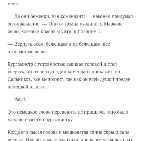
месте.
— Да они беженки, пан комендант! — наконец придумал
он оправдание. — Они от немца уходили, в Маркове
были, хотели к красным уйти, к Сталину…
— Вернуть всем, беженцам и не беженцам, все
отобранные вещи.
Бургомистр с готовностью закивал головой и стал
уверять, что если господин комендант прикажет, он,
Сальников, все выполнит, так как он всей душой предан
немецкой власти…
— Раус!..
Это немецкое слово переводить не пришлось: оно было
хорошо известно бургомистру.
Когда его лысая голова и мешковатая спина скрылись за
дверью, Шварц тяжело вздохнул, прошелся несколько раз