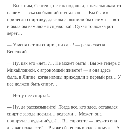
— Вы к ним, Сергеич, не так подошли, к начальникам-то
нашим, — сказал бывший почтальон. — Вы бы им
принесли спиртику, да сальца, выпили бы с ними — вот
и была бы вам любая справочка!.. Сухая-то ложка рот
дерет…
— У меня нет ни спирта, ни сала! — резко сказал
Венецкий.
— Ну, как это «нет»?… Не может быть!.. Вы же теперь с
Михайловной, с агрономшей живете? — а она здесь
была, в Липне, когда немцы приходили в первый раз… У
нее должен быть спирт…
— Нет у нее спирта!..
— Ну, да рассказывайте!..Тогда все, кто здесь оставался,
спирт с завода носили… ведрами… Может, она
припрятала куда-нибудь?… Вы спросите — неужто она
для вас пожалеет?… Вы же ей теперь вроде как муж… А