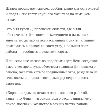
Шварц просмотрел список, одобрительно кивнул головой
и подал Лене карту крупного масштаба на немецком
языке.
Это был кусок Днепровской области, где были
обозначены, с большими искажениями в названиях,
многие, но далеко не все населенные пункты; «Липнья»
помещалась в правом нижнем углу, а большая часть
района — вообще за пределами карты.
Принесли еще несколько подобных карт; Лена соединила
вместе четыре штуки, обчертила границы Липнинского
района, захватив четыре соединенные угла, разделила на
сельсоветы и вписала еще целый ряд недостающих
деревень.
«Хороший дядька» остался очень доволен работой, а
узнав, что Лена — агроном, долго расспрашивал ее о
почве, посевах и хозяйстве в разных частях района.