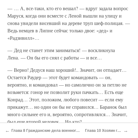
— … А, все-таки, кто его вешал? — вдруг задала вопрос
Маруся, когда они всместе с Леной вышли на улицу и
снова увидели висевший на дереве труп шеф-полицая. —
Ведь немцев в Липне сейчас только двое: «дед» и
«Радзивилл»…
— Дед не станет этим заниматься! — воскликнула
Лена. — Он бы его снял с работы — и все…
— Верно! Дедуся наш хороший!.. Значит, он отпадает…
Остается Раудер — этот будет командовать — он,
вероятно, и командовал — но самолично он за петлю не
возьмется: гонор не позволит руки пачкать… Есть еще
Конрад… Этот, положим, любого повесит — если ему
прикажут… но один он бы не справился… Баранок был
много сильнее его и, вероятно, сопротивлялся… Значит,
был еще второй человек… Но кто?…
←
→
Глава 8 Гражданские дела военного времени
Глава 10 Хозяин города
Вопрос остался открытым.