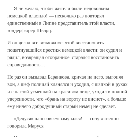
— Я не желаю, чтобы жители были недовольны
немецкой властью! — несколько раз повторял
единственный в Липне представитель этой власти,
зондерфюрер Шварц.
И он делал все возможное, чтоб восстановить
пошатнувшийся престиж немецкой власти: он судил и
рядил, возвращал отобранное, старался восстановить
справедливость…
Не раз он вызывал Баранкова, кричал на него, выгонял
вон, а шеф-полицай кланялся и уходил, с шапкой в руках
и с наглой усмешкой на красивом лице, уходил в полной
уверенности, что «брань на вороту не виснет», а больше
ему ничего добродушный старый немец не сделает.
— «Дедуся» наш совсем замучался! — сочувственно
говорила Маруся.