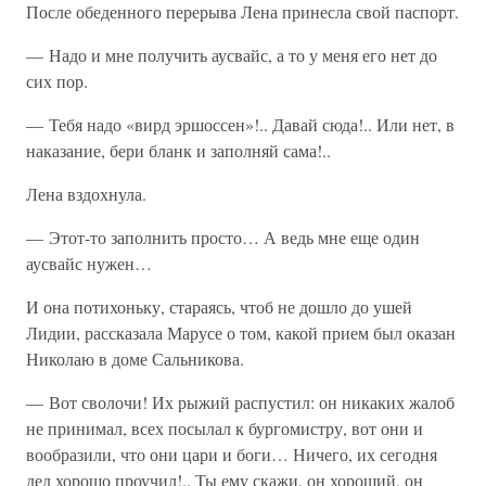
После обеденного перерыва Лена принесла свой паспорт.
— Надо и мне получить аусвайс, а то у меня его нет до
сих пор.
— Тебя надо «вирд эршоссен»!.. Давай сюда!.. Или нет, в
наказание, бери бланк и заполняй сама!..
Лена вздохнула.
— Этот-то заполнить просто… А ведь мне еще один
аусвайс нужен…
И она потихоньку, стараясь, чтоб не дошло до ушей
Лидии, рассказала Марусе о том, какой прием был оказан
Николаю в доме Сальникова.
— Вот сволочи! Их рыжий распустил: он никаких жалоб
не принимал, всех посылал к бургомистру, вот они и
вообразили, что они цари и боги… Ничего, их сегодня
дед хорошо проучил!.. Ты ему скажи, он хороший, он