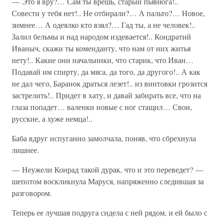
— Это я вру?… Сам ты врешь, старый пьянюга!..
Совести у тебя нет!.. Не отбирали?… А пальто?… Новое,
зимнее… А одеялко кто взял?… Гад ты, а не человек!..
Залил бельмы и над народом издевается!.. Кондратий
Иваныч, скажи ты коменданту, что нам от них житья
нету!.. Какие они начальники, что старик, что Иван…
Подавай им спирту, да мяса, да того, да другого!.. А как
не дал чего, Баранок драться лезет!.. из винтовки грозится
застрелить!.. Придет в хату, и давай забирать все, что на
глаза попадет… валенки новые с ног стащил… Свои,
русские, а хуже немца!..
Баба вдруг испуганно замолчала, поняв, что сбрехнула
лишнее.
— Неужели Конрад такой дурак, что и это переведет? —
шепотом воскликнула Маруся, напряженно следившая за
разговором.
Теперь ее лучшая подруга сидела с ней рядом, и ей было с