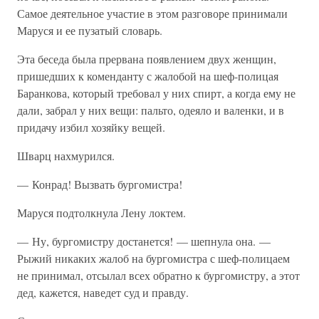
Самое деятельное участие в этом разговоре принимали
Маруся и ее пузатый словарь.
Эта беседа была прервана появлением двух женщин,
пришедших к коменданту с жалобой на шеф-полицая
Баранкова, который требовал у них спирт, а когда ему не
дали, забрал у них вещи: пальто, одеяло и валенки, и в
придачу избил хозяйку вещей.
Шварц нахмурился.
— Конрад! Вызвать бургомистра!
Маруся подтолкнула Лену локтем.
— Ну, бургомистру достанется! — шепнула она. —
Рыжий никаких жалоб на бургомистра с шеф-полицаем
не принимал, отсылал всех обратно к бургомистру, а этот
дед, кажется, наведет суд и правду.