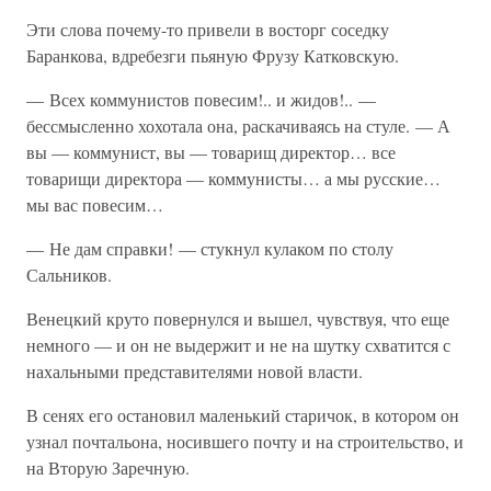
Эти слова почему-то привели в восторг соседку
Баранкова, вдребезги пьяную Фрузу Катковскую.
— Всех коммунистов повесим!.. и жидов!.. —
бессмысленно хохотала она, раскачиваясь на стуле. — А
вы — коммунист, вы — товарищ директор… все
товарищи директора — коммунисты… а мы русские…
мы вас повесим…
— Не дам справки! — стукнул кулаком по столу
Сальников.
Венецкий круто повернулся и вышел, чувствуя, что еще
немного — и он не выдержит и не на шутку схватится с
нахальными представителями новой власти.
В сенях его остановил маленький старичок, в котором он
узнал почтальона, носившего почту и на строительство, и
на Вторую Заречную.