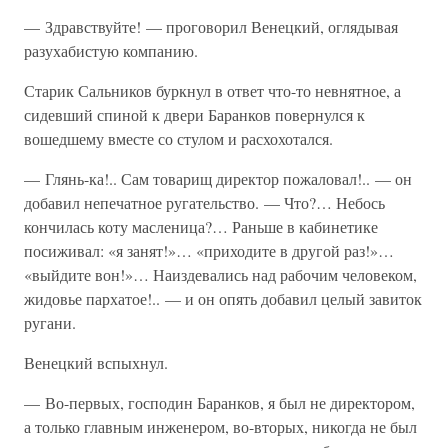
— Здравствуйте! — проговорил Венецкий, оглядывая
разухабистую компанию.
Старик Сальников буркнул в ответ что-то невнятное, а
сидевший спиной к двери Баранков повернулся к
вошедшему вместе со стулом и расхохотался.
— Глянь-ка!.. Сам товарищ директор пожаловал!.. — он
добавил непечатное ругательство. — Что?… Небось
кончилась коту масленица?… Раньше в кабинетике
посиживал: «я занят!»… «приходите в другой раз!»…
«выйдите вон!»… Наиздевались над рабочим человеком,
жидовье пархатое!.. — и он опять добавил целый завиток
ругани.
Венецкий вспыхнул.
— Во-первых, господин Баранков, я был не директором,
а только главным инженером, во-вторых, никогда не был