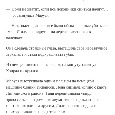
— Ночи не хватит, если все покойники сниться начнут…
— огрызнулась Маруся.
— Нет, знаете, раньше все были обыкновенные убитые, а
тут… Я иду… и вдруг… на дереве висят ноги в
валенках!..
Она сделала страшные глаза, вытащила свое неразлучное
зеркальце и стала подкрашивать губы.
Из немцев никто не появлялся; на минуту заглянул
Конрад и скрылся.
Маруся выстукивала одним пальцем на немецкой
машинке бланки аусвайсов, Лена снимала копию с карты
Липнинского района, Таня переписывала «вирд-
эршоссены» — громовые двухязычные приказы — и
портила их один за другим, Лидия просто сидела и
прихорашивалась перед зеркалом.