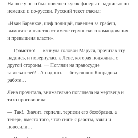
На шее у него был повешен кусок фанеры с надписью по-
немецки и по-русски. Русский текст гласил:
«Иван Баранков, шеф-полицай, павешен за грабеш,
вымогате и пянство от имене германского командования
и превышеня власти».
— Грамотно! — качнула головой Маруся, прочитав эту
надпись, и повернулась к Лене, которая подходила с
другой стороны. — Погляди на правосудие
завоевателей!.. А надпись — безусловно Конрадова
работа…
Лена прочитала, внимательно поглядела на мертвеца и
тихо проговорила:
— Так!.. Значит, терпели, терпели его безобразия, а
теперь, вместо того, чтоб снять с работы, взяли и
повесили…