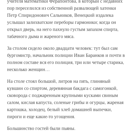
учителя математики Ферапонтова, в который с недавних
пор переселился из собственной развалющей хатенки
Петр Спиридонович Сальников, Венецкий издалека
услышал залихватские переборы гармоники; когда он
открыл дверь, на него пахнуло густым запахом спирта,
табачного дыма и жареного мяса.
За столом сидело около двадцати человек: тут был сам
бургомистр, начальник полиции Иван Баранков и почти в
полном составе вся его полиция, три или четыре старика,
несколько женщин…
На столе стоял большой, литров на пять, глиняный
кувшин со спиртом, деревянная бакдага с самогонкой,
сковорода с поджаренным крупными кусками свиным
салом, кислая капуста, соленые грибы и огурцы, жареная
картошка, холодец, белый хлеб домашней выпечки,
пироги и еще какие-то угощения.
Большинство гостей были пьяны.