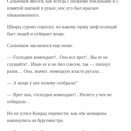
Сальников явился, как всегда с низкими поклонами и с
измятой шапкой в руках; нос его был краснее
обыкновенного.
Шварц сурово спросил, по какому праву шеф-полицай
бьет людей и отбирает вещи.
Сальников закланялся еще ниже.
— Господин комендант!.. Она все врет!.. Вы ее не
слушайте!.. Иван ее и не бил совсем, так — пихнул
разок… Она, значит, немецкую власть ругала…
— А вещи у нее почему отобрали?
— Врет она, господин комендант!.. Ничего у нее не
отбирали…
Но не успел Конрад перевести, как обе женщины
накинулись на бургомистра.