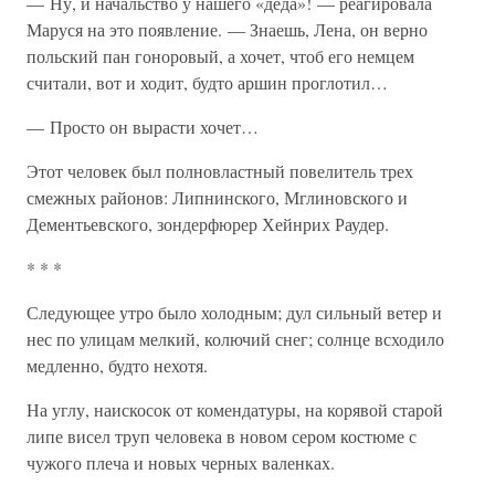
— Ну, и начальство у нашего «деда»! — реагировала
Маруся на это появление. — Знаешь, Лена, он верно
польский пан гоноровый, а хочет, чтоб его немцем
считали, вот и ходит, будто аршин проглотил…
— Просто он вырасти хочет…
Этот человек был полновластный повелитель трех
смежных районов: Липнинского, Мглиновского и
Дементьевского, зондерфюрер Хейнрих Раудер.
* * *
Следующее утро было холодным; дул сильный ветер и
нес по улицам мелкий, колючий снег; солнце всходило
медленно, будто нехотя.
На углу, наискосок от комендатуры, на корявой старой
липе висел труп человека в новом сером костюме с
чужого плеча и новых черных валенках.