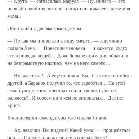
— Круто! — согласилась Маруся. — Ну, ничего — это
первый покойник, которого никто не пожалеет, даже моя
мама…
Они пошли к дверям комендатуры.
— Но как мы привыкли к виду смерти, — задумчиво
сказала Лена. — Повесили человека — и кажется, будто
это в порядке вещей… Даже больше внимания обратили
на безграмотную надпись, чем на него самого…
— Ну, раскисла!.. А еще поповна! Был бы уже кто-нибудь
другой, а Баранок получил то, что заработал… На этой
самой улице, когда пленных гнали, сколько убитых
валялось?.. И совсем ни в чем не виноватых… Дас ист
криг!..
В канцелярии комендатуры уже сидела Лидия.
— Ах, девочки! Вы видели? Какой ужас! — прощебетала
она. — Он мне теперь всю ночь сниться будет!..