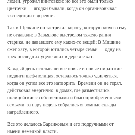
людей, угрожал винтовкой; но все это были только
цветочки — ягодки бывали, когда он организовывал
экспедиции в деревни.
Так в Щелкине он застрелил корову, которую хозяева ему
не отдавали; в Завьялове выстрелом тяжело ранил
старика, не дававшего ему каких-то вещей; В Мишине
сжег хату, в которой ютились четыре семьи — одну из
трех последних уцелевших в деревне хат.
Каждый день всплывали все новые и новые пиратские
подвиги шеф-полицая; оставалось только удивляться,
когда он успел все это натворить. Времени он не терял,
действовал энергично: в домах, где разместились
полицейские с собственными и благоприобретенными
семьями, за пару недель собрались огромные склады
награбленного.
Все это делалось Баранковым и его подручными от
имени немецкой власти.