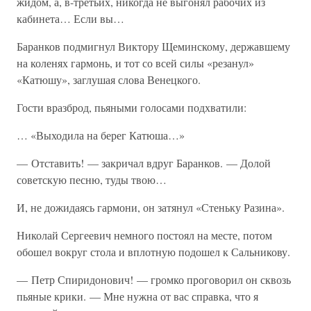
жидом, а, в-третьих, никогда не выгонял рабочих из
кабинета… Если вы…
Баранков подмигнул Виктору Щеминскому, державшему
на коленях гармонь, и тот со всей силы «резанул»
«Катюшу», заглушая слова Венецкого.
Гости вразброд, пьяными голосами подхватили:
… «Выходила на берег Катюша…»
— Отставить! — закричал вдруг Баранков. — Долой
советскую песню, туды твою…
И, не дожидаясь гармони, он затянул «Стеньку Разина».
Николай Сергеевич немного постоял на месте, потом
обошел вокруг стола и вплотную подошел к Сальникову.
— Петр Спиридонович! — громко проговорил он сквозь
пьяные крики. — Мне нужна от вас справка, что я