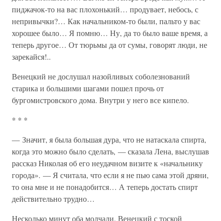
пиджачок-то на вас плохонький… продувает, небось, с
непривычки?… Как начальником-то были, пальто у вас
хорошее было… Я помню… Ну, да то было ваше время, а
теперь другое… От тюрьмы да от сумы, говорят люди, не
зарекайся!..
Венецкий не дослушал назойливых соболезнований
старика и большими шагами пошел прочь от
бургомистровского дома. Внутри у него все кипело.
* * *
— Значит, я была большая дура, что не натаскала спирта,
когда это можно было сделать, — сказала Лена, выслушав
рассказ Николая об его неудачном визите к «начальнику
города». — Я считала, что если я не пью сама этой дряни,
то она мне и не понадобится… А теперь достать спирт
действительно трудно…
Несколько минут оба молчали. Венецкий с тоской