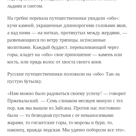
льдами и снегом.
На гребне перевала путешественники увидали «обо»:
кучи камней, украшенные длиннорогими головами яков,
а над ними — на нитках, протянутых между жердями, —
развевающиеся по ветру тряпицы, исписанные
молитвами. Каждый буддист, переваливающий через
горы, кладет на «обо» свое приношение — камень или
кость, или прядь волос от хвоста своего коня.
Русские путешественники положили на «обо» Тан-ла
пустую бутылку.
«Нам можно было радоваться своему успеху! — говорит
Пржевальский. — Семь слишком месяцев минуло с тех
пор, как мы вышли из Зайсана. Против нас постоянно
были — то безводная пустыня с ее невыносимыми
жарами, то гигантские горы, то морозы и бури, то,
наконец, вражда людская. Мы удачно побороли все это».