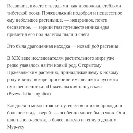
Reaumuria, вместе с твердыми, как проволока, стеблями
тибетской осоки Пржевальский подобрал и неизвестное
ему небольшое растеньице, — невзрачное, почти
бесцветное, — зоркий глаз путешественника едва
приметил его под налетом пыли и снега.
Это была драгоценная находка — новый
род
растения!
В XIX веке исследователям растительного мира уже
редко удавалось найти новый род. Открытому
Пржевальским растению, принадлежавшему к новому
роду и виду, вскоре присвоили имя великого русского
путешественника: «Пржевальския тангутская»
(Przewalskia tangutica).
Ежедневно мимо стоянки путешественников проходили
большие стада зверей, — особенно много было яков. Они
шли на юго-восток, в более низкую и теплую долину
Мур-усу.