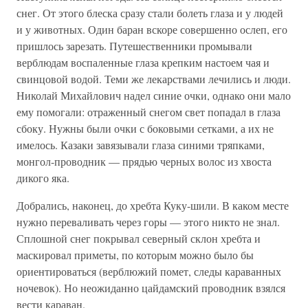
снег. От этого блеска сразу стали болеть глаза и у людей
и у животных. Один баран вскоре совершенно ослеп, его
пришлось зарезать. Путешественники промывали
верблюдам воспаленные глаза крепким настоем чая и
свинцовой водой. Теми же лекарствами лечились и люди.
Николай Михайлович надел синие очки, однако они мало
ему помогали: отраженный снегом свет попадал в глаза
сбоку. Нужны были очки с боковыми сетками, а их не
имелось. Казаки завязывали глаза синими тряпками,
монгол-проводник — прядью черных волос из хвоста
дикого яка.
Добрались, наконец, до хребта Куку-шили. В каком месте
нужно переваливать через горы — этого никто не знал.
Сплошной снег покрывал северный склон хребта и
маскировал приметы, по которым можно было бы
ориентироваться (верблюжий помет, следы караванных
ночевок). Но неожиданно цайдамский проводник взялся
вести караван.