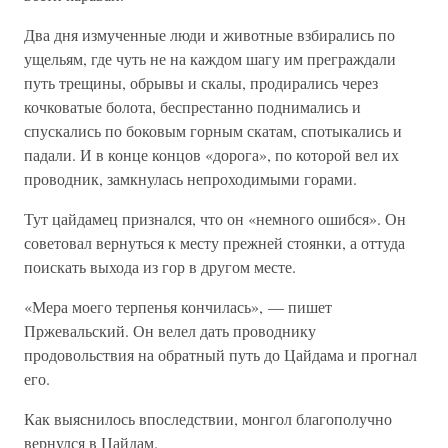
Два дня измученные люди и животные взбирались по
ущельям, где чуть не на каждом шагу им преграждали
путь трещины, обрывы и скалы, продирались через
кочковатые болота, беспрестанно поднимались и
спускались по боковым горным скатам, спотыкались и
падали. И в конце концов «дорога», по которой вел их
проводник, замкнулась непроходимыми горами.
Тут цайдамец признался, что он «немного ошибся». Он
советовал вернуться к месту прежней стоянки, а оттуда
поискать выхода из гор в другом месте.
«Мера моего терпенья кончилась», — пишет
Пржевальский. Он велел дать проводнику
продовольствия на обратный путь до Цайдама и прогнал
его.
Как выяснилось впоследствии, монгол благополучно
вернулся в Цайдам.