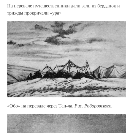
На перевале путешественники дали залп из берданок и
трижды прокричали «ура».
«Обо» на перевале через Тан-ла.
Рис. Роборовского.