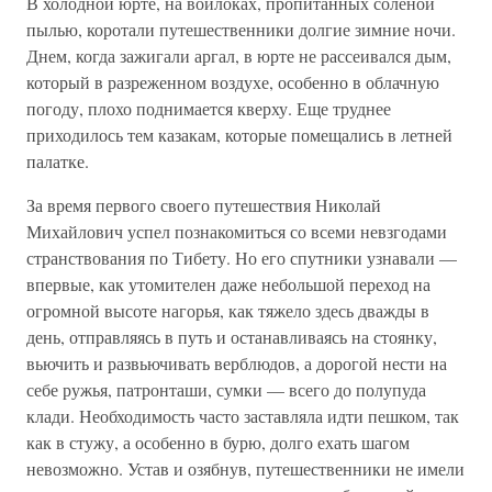
В холодной юрте, на войлоках, пропитанных соленой
пылью, коротали путешественники долгие зимние ночи.
Днем, когда зажигали аргал, в юрте не рассеивался дым,
который в разреженном воздухе, особенно в облачную
погоду, плохо поднимается кверху. Еще труднее
приходилось тем казакам, которые помещались в летней
палатке.
За время первого своего путешествия Николай
Михайлович успел познакомиться со всеми невзгодами
странствования по Тибету. Но его спутники узнавали —
впервые, как утомителен даже небольшой переход на
огромной высоте нагорья, как тяжело здесь дважды в
день, отправляясь в путь и останавливаясь на стоянку,
вьючить и развьючивать верблюдов, а дорогой нести на
себе ружья, патронташи, сумки — всего до полупуда
клади. Необходимость часто заставляла идти пешком, так
как в стужу, а особенно в бурю, долго ехать шагом
невозможно. Устав и озябнув, путешественники не имели