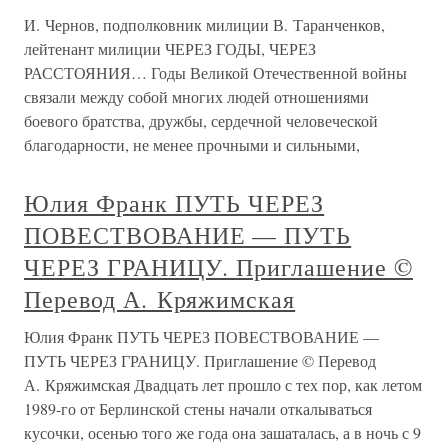
теперь назад вернуться!А после перевала он прямо
заявил, что дальше дороги не
Глава восьмая ЧЕРЕЗ ГОРЫ И
РЕКИ
Глава восьмая ЧЕРЕЗ ГОРЫ И РЕКИ 1Из Риги путь
Владислава Фелициановича и Нины Николаевны
пролегал в Берлин. В столицу Германии они прибыли 30
июня.Почему именно Берлин? Ответить нетрудно. Это
был самый естественный маршрут для любого человека,
выезжавшего в те годы из
Глава 13 ВХОД ЧЕРЕЗ ВЫХОД: ОН
ЖЕ ВДОХ ЧЕРЕЗ ВЫДОХ
Глава 13 ВХОД ЧЕРЕЗ ВЫХОД: ОН ЖЕ ВДОХ ЧЕРЕЗ
ВЫДОХ В мае Плант решился прервать свое