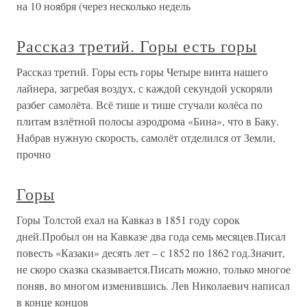
добровольное заточение. Сам он описывает этот период
так: «Я не выходил из депрессии днями. Бесцельно
слонялся по сельским пабам, напивался пивом, бренчал
на фортепиано. Растолстел так, что
ЗЕЛЕНЫЕ ГОРЫ
ЗЕЛЕНЫЕ ГОРЫ IМилые зеленые горы!.. Когда мне
делается грустно, я уношусь мыслью в родные зеленые
горы, мне начинает казаться, что и небо там выше и
яснее, и люди такие добрые, и сам я делаюсь лучше. Да, я
опять хожу по этим горам, поднимаюсь на каменистые
кручи, спускаюсь в
С горы Ала-Тау
С горы Ала-Тау В пятидесятые годы мы жили вдвоем с
Илюшенькой. Дочка отлично закончила десять классов и