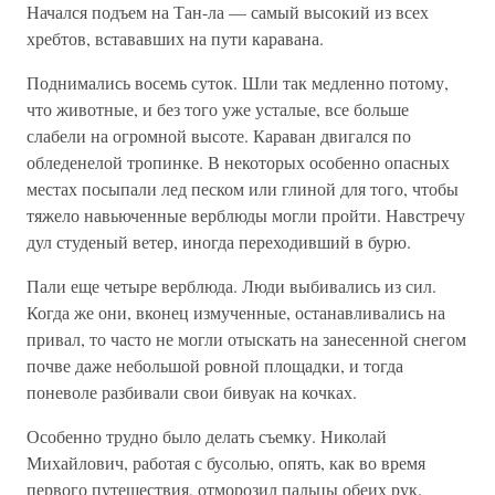
Начался подъем на Тан-ла — самый высокий из всех
хребтов, встававших на пути каравана.
Поднимались восемь суток. Шли так медленно потому,
что животные, и без того уже усталые, все больше
слабели на огромной высоте. Караван двигался по
обледенелой тропинке. В некоторых особенно опасных
местах посыпали лед песком или глиной для того, чтобы
тяжело навьюченные верблюды могли пройти. Навстречу
дул студеный ветер, иногда переходивший в бурю.
Пали еще четыре верблюда. Люди выбивались из сил.
Когда же они, вконец измученные, останавливались на
привал, то часто не могли отыскать на занесенной снегом
почве даже небольшой ровной площадки, и тогда
поневоле разбивали свои бивуак на кочках.
Особенно трудно было делать съемку. Николай
Михайлович, работая с бусолью, опять, как во время
первого путешествия, отморозил пальцы обеих рук.