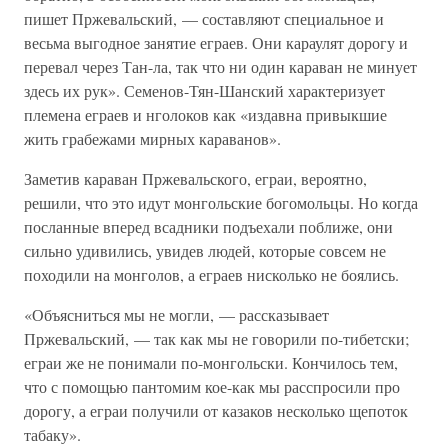
пишет Пржевальский, — составляют специальное и
весьма выгодное занятие еграев. Они караулят дорогу и
перевал через Тан-ла, так что ни один караван не минует
здесь их рук». Семенов-Тян-Шанский характеризует
племена еграев и нголоков как «издавна привыкшие
жить грабежами мирных караванов».
Заметив караван Пржевальского, еграи, вероятно,
решили, что это идут монгольские богомольцы. Но когда
посланные вперед всадники подъехали поближе, они
сильно удивились, увидев людей, которые совсем не
походили на монголов, а еграев нисколько не боялись.
«Объясниться мы не могли, — рассказывает
Пржевальский, — так как мы не говорили по-тибетски;
еграи же не понимали по-монгольски. Кончилось тем,
что с помощью пантомим кое-как мы расспросили про
дорогу, а еграи получили от казаков несколько щепоток
табаку».