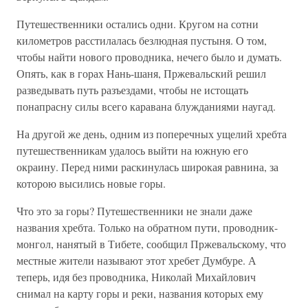
Путешественники остались одни. Кругом на сотни
километров расстилалась безлюдная пустыня. О том,
чтобы найти нового проводника, нечего было и думать.
Опять, как в горах Нань-шаня, Пржевальский решил
разведывать путь разъездами, чтобы не истощать
понапрасну силы всего каравана блужданиями наугад.
На другой же день, одним из поперечных ущелий хребта
путешественникам удалось выйти на южную его
окраину. Перед ними раскинулась широкая равнина, за
которою высились новые горы.
Что это за горы? Путешественники не знали даже
названия хребта. Только на обратном пути, проводник-
монгол, нанятый в Тибете, сообщил Пржевальскому, что
местные жители называют этот хребет Думбуре. А
теперь, идя без проводника, Николай Михайлович
снимал на карту горы и реки, названия которых ему