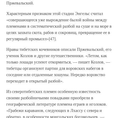
Пржевальский.
Характерным признаком этой стадии Энгельс считал
«совершающееся уже вырождение былой войны между
племенами в систематический разбой на суше и на море в
целях захвата скота, рабов и сокровищ, превращение ее в
регулярный промысел»[47].
Нравы тибетских кочевников описали Пржевальский, его
ученик Козлов и другие путешественники. «Летом, как
только лошади успеют откормиться, — пишет Козлов, —
тибетцы организуют партии для воровских набегов в
соседние или отдаленные хошуны. Нередко воровство
переходит в открытый разбой».
Из северотибетских племен особенную известность
своими разбойничьими повадками приобрели в
географической литературе племена еграев и нголоков.
«Грабежи караванов, следующих в Лхассу с севера и
обратно, в особенности монгольских богомольцев, —