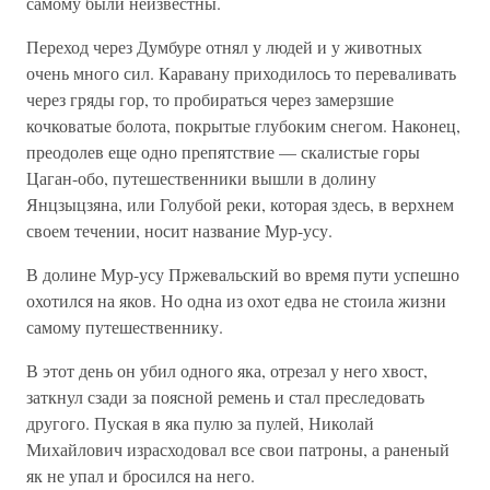
самому были неизвестны.
Переход через Думбуре отнял у людей и у животных
очень много сил. Каравану приходилось то переваливать
через гряды гор, то пробираться через замерзшие
кочковатые болота, покрытые глубоким снегом. Наконец,
преодолев еще одно препятствие — скалистые горы
Цаган-обо, путешественники вышли в долину
Янцзыцзяна, или Голубой реки, которая здесь, в верхнем
своем течении, носит название Мур-усу.
В долине Мур-усу Пржевальский во время пути успешно
охотился на яков. Но одна из охот едва не стоила жизни
самому путешественнику.
В этот день он убил одного яка, отрезал у него хвост,
заткнул сзади за поясной ремень и стал преследовать
другого. Пуская в яка пулю за пулей, Николай
Михайлович израсходовал все свои патроны, а раненый
як не упал и бросился на него.