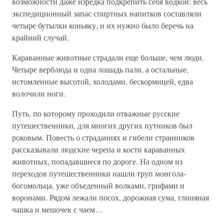
возможности даже изредка подкрепить себя водкой: весь
экспедиционный запас спиртных напитков составляли
четыре бутылки коньяку, и их нужно было беречь на
крайний случай.
Караванные животные страдали еще больше, чем люди.
Четыре верблюда и одна лошадь пали, а остальные,
истомленные высотой, холодами, бескормицей, едва
волочили ноги.
Путь, по которому проходили отважные русские
путешественники, для многих других путников был
роковым. Повесть о страданиях и гибели странников
рассказывали людские черепа и кости караванных
животных, попадавшиеся по дороге. На одном из
переходов путешественники нашли труп монгола-
богомольца, уже объеденный волками, грифами и
воронами. Рядом лежали посох, дорожная сума, глиняная
чашка и мешочек с чаем…