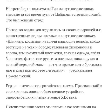
На третий день подъема на Тан-ла путешественники,
впервые за все время пути от Цайдама, встретили людей.
Это был конный отряд.
Несколько всадников отделились от своих товарищей и с
воинственным видом поскакали к путешественникам.
«Длинные, косматые, на плечи падающие волосы, плохо
растущие на усах и бороде; угловатая физиономия и
голова, темно-смуглый цвет кожи, грязная одежда, сабля
За поясом, фитильное ружье за плечами, пика в руках и
вечный верховой конь — вот что прежде всего бросилось
нам в глаза при встрече с еграями», — рассказывает
Пржевальский.
Еграи — кочевое северотибетское племя. Пржевальский в
своих книгах описал общественное устройство
северотибетских племен в конце XIX века.
Путешественник застал эти племена разделенными на