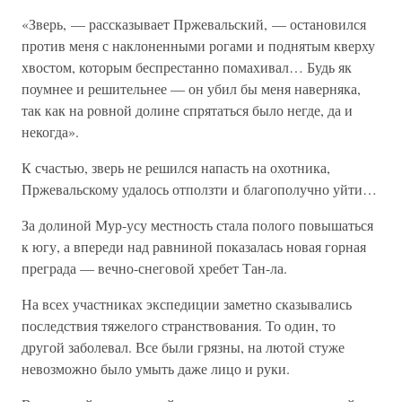
«Зверь, — рассказывает Пржевальский, — остановился
против меня с наклоненными рогами и поднятым кверху
хвостом, которым беспрестанно помахивал… Будь як
поумнее и решительнее — он убил бы меня наверняка,
так как на ровной долине спрятаться было негде, да и
некогда».
К счастью, зверь не решился напасть на охотника,
Пржевальскому удалось отползти и благополучно уйти…
За долиной Мур-усу местность стала полого повышаться
к югу, а впереди над равниной показалась новая горная
преграда — вечно-снеговой хребет Тан-ла.
На всех участниках экспедиции заметно сказывались
последствия тяжелого странствования. То один, то
другой заболевал. Все были грязны, на лютой стуже
невозможно было умыть даже лицо и руки.