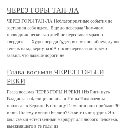
сходить на какую-нибудь легкую вершину или перевал,
но ходить на горы
ГЛАВА ТРЕТЬЯ ЧЕРЕЗ ГОРЫ
ГЛАВА ТРЕТЬЯ ЧЕРЕЗ ГОРЫ Пес был непонятной, но
явно неблагородной породы. Звали его Риста. Еще в те
дни, когда Нушич занимался в Скопле своим театром, пес
подошел к нему на улице, и Ага, ласковый с любыми
животными, бросил ему завалявшуюся в кармане
конфетку. Риста увязался
«Пройдешь через Красное море и
через пустыню»
«Пройдешь через Красное море и через пустыню» 22
сентября 1852 года Микеле Руа окончательно вступает в
ораторию в качестве воспитанника. На следующий день