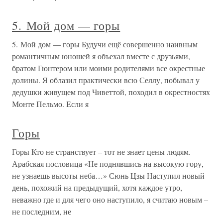
драматическую студию при театре. Она была способной к
артистической деятельности, но большого таланта у нее я
не ощущала, хотела, чтобы она получила ясную, легко
Горы, байдарка, горы
Горы, байдарка, горы Прощаться нелегко Ничего нет на
свете прекрасней дороги. Не жалей ни о чем, что легло
позади. Всеволод Рождественский Горы не отпускают так
легко ? ведь это стержень всей жизни Виталия. Он
навещает их или как гость, или как тренер, руководитель
лагеря,
Горы, горы...
Горы, горы... Бросить бы эти степи, умчаться в синие
горы. Расул Гамзатов 1981 год. 75-летие Виталий
празднует в родном Красноярске, память о родине не
ушла.Повидать еще раз горы! Наверное мог бы он