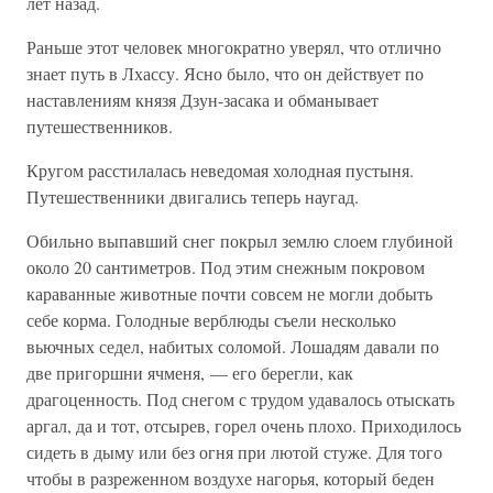
лет назад.
Раньше этот человек многократно уверял, что отлично
знает путь в Лхассу. Ясно было, что он действует по
наставлениям князя Дзун-засака и обманывает
путешественников.
Кругом расстилалась неведомая холодная пустыня.
Путешественники двигались теперь наугад.
Обильно выпавший снег покрыл землю слоем глубиной
около 20 сантиметров. Под этим снежным покровом
караванные животные почти совсем не могли добыть
себе корма. Голодные верблюды съели несколько
вьючных седел, набитых соломой. Лошадям давали по
две пригоршни ячменя, — его берегли, как
драгоценность. Под снегом с трудом удавалось отыскать
аргал, да и тот, отсырев, горел очень плохо. Приходилось
сидеть в дыму или без огня при лютой стуже. Для того
чтобы в разреженном воздухе нагорья, который беден