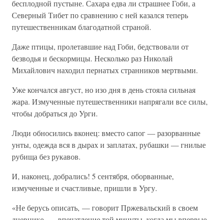
бесплодной пустыне. Сахара едва ли страшнее Гоби, а
Северный Тибет по сравнению с ней казался теперь
путешественникам благодатной страной.
Даже птицы, пролетавшие над Гоби, бедствовали от
безводья и бескормицы. Несколько раз Николай
Михайлович находил пернатых странников мертвыми.
Уже кончался август, но изо дня в день стояла сильная
жара. Измученные путешественники напрягали все силы,
чтобы добраться до Урги.
Люди обносились вконец: вместо сапог — разорванные
унты, одежда вся в дырах и заплатах, рубашки — гнилые
рубища без рукавов.
И, наконец, добрались! 5 сентября, оборванные,
измученные и счастливые, пришли в Ургу.
«Не берусь описать, — говорит Пржевальский в своем
дневнике, — впечатление той минуты, когда мы впервые