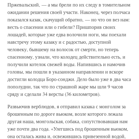
Пржевальский, — а мы брели по их следу в томительном
ожидании решения своей участи. Наконец, через полчаса
показался казак, скачущий обратно, — но что он вез нам:
весть о спасении или о гибели? Пришпорив своих
лошадей, которые уже едва волочили ноги, мы поехали
навстречу этому казаку и с радостью, доступной
человеку, бывшему на волосок от смерти, но теперь
спасенному, узнали, что колодец действительно есть, и
получили котелок свежей воды. Напившись и намочив
головы, мы пошли в указанном направлении и вскоре
достигли колодца Боро-сонджи. Дело было уже в два часа
пополудни, так что по страшной жаре мы шли 9 часов
сряду и сделали 34 версты (36 километров).
Развьючив верблюдов, я отправил казака с монголом за
брошенным по дороге вьюком, возле которого лежала
другая наша, монгольская, собака, сопутствовавшая нам
уже почти два года. «Улегшись под брошенным вьюком,
она осталась жива и, освежившись привезенной водой,