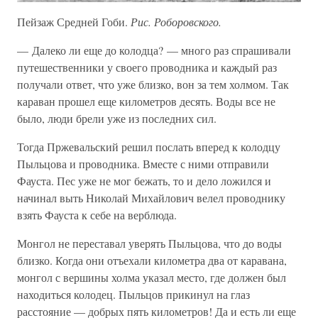
Пейзаж Средней Гоби.
Рис. Роборовского.
— Далеко ли еще до колодца? — много раз спрашивали
путешественники у своего проводника и каждый раз
получали ответ, что уже близко, вон за тем холмом. Так
караван прошел еще километров десять. Воды все не
было, люди брели уже из последних сил.
Тогда Пржевальский решил послать вперед к колодцу
Пыльцова и проводника. Вместе с ними отправили
Фауста. Пес уже не мог бежать, то и дело ложился и
начинал выть Николай Михайлович велел проводнику
взять Фауста к себе на верблюда.
Монгол не переставал уверять Пыльцова, что до воды
близко. Когда они отъехали километра два от каравана,
монгол с вершины холма указал место, где должен был
находиться колодец. Пыльцов прикинул на глаз
расстояние — добрых пять километров! Да и есть ли еще