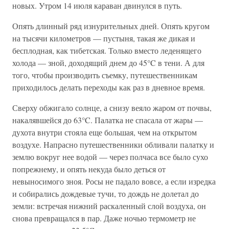
новых. Утром 14 июля караван двинулся в путь.
Опять длинный ряд изнурительных дней. Опять кругом
на тысячи километров — пустыня, такая же дикая и
бесплодная, как тибетская. Только вместо леденящего
холода — зной, доходящий днем до 45°C в тени. А для
того, чтобы производить съемку, путешественникам
приходилось делать переходы как раз в дневное время.
Сверху обжигало солнце, а снизу веяло жаром от почвы,
накалявшейся до 63°C. Палатка не спасала от жары —
духота внутри стояла еще большая, чем на открытом
воздухе. Напрасно путешественники обливали палатку и
землю вокруг нее водой — через полчаса все было сухо
попрежнему, и опять некуда было деться от
невыносимого зноя. Росы не падало вовсе, а если изредка
и собирались дождевые тучи, то дождь не долетал до
земли: встречая нижний раскаленный слой воздуха, он
снова превращался в пар. Даже ночью термометр не