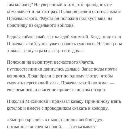
там колодец? Не уверенный в том, что проводник не
обманывает и на этот раз, Пыльцов решил остаться ждать
Пржевальского. Фауста он положил под куст зака, на
подстилку из седельного войлока.
Бедная собака слабела с каждой минутой. Когда подъехал
Пржевальский, у нее уже начались судороги. Наконец она
завыла, зевнула раза два-три и издохла.
Положив на вьюк труп несчастного Фауста,
путешественники двинулись дальше. Запас воды почти
кончился. Люди брали в рот по одному глотку, чтобы
смочить пересохший язык. Пржевальский понимал —
еще немного, и спасение придет слишком поздно.
Николай Михайлович приказал казаку Иринчинову взять
котелок и вместе с проводником скакать к колодцу.
«Быстро скрылись в пыли, наполнявшей воздух,
посланные вперед за водой, — рассказывает