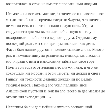
возвратилась к стоянке вместе с посланными людьми.
Несмотря на все истомление, физическое и нравственное,
мы до того были огорчены смертью Фауста, что ничего
не могли есть и почти не спали целую ночь. Утром
следующего дня мы выкопали небольшую могилу и
похоронили в ней своего верного друга. Отдавая ему
последний долг, мы с товарищем плакали, как дети.
Фауст был нашим другом в полном смысле слова. Много
раз, в тяжелые минуты различных невзгод, мы ласкали
его, играли с ним и наполовину забывали свое горе.
Почти три года этот верный пес служил нам, и его не
сокрушали ни морозы и бури Тибета, ни дожди и снега
Ганьсу, ни трудности дальних хождений по целым
тысячам верст. Наконец его убил палящий зной
Алашанcкой пустыни и, как на зло, всего за два месяца до
окончания экспедиции…»
Нелегким был и дальнейший путь по раскаленной