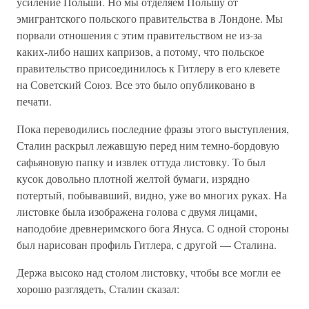
усиление Польши. Но мы отделяем Польшу от
эмигрантского польского правительства в Лондоне. Мы
порвали отношения с этим правительством не из-за
каких-либо наших капризов, а потому, что польское
правительство присоединилось к Гитлеру в его клевете
на Советский Союз. Все это было опубликовано в
печати.
Пока переводились последние фразы этого выступления,
Сталин раскрыл лежавшую перед ним темно-бордовую
сафьяновую папку и извлек оттуда листовку. То был
кусок довольно плотной желтой бумаги, изрядно
потертый, побывавший, видно, уже во многих руках. На
листовке была изображена голова с двумя лицами,
наподобие древнеримского бога Януса. С одной стороны
был нарисован профиль Гитлера, с другой — Сталина.
Держа высоко над столом листовку, чтобы все могли ее
хорошо разглядеть, Сталин сказал: