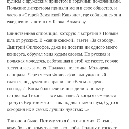
кулисы с дружеским приветом и горячими пожеланиями.
Польские литераторы приняли меня в свое общество, и
часто в «Старой Земянской Кавярне», где собирались они
ежедневно, я читал им Блока, Ахматову.
Единственная оппозиция, которую я встретил в Польше,
шла от русских. В «савинковской» газете «За свободу»
Дмитрий Философов, даже не посетив ни одного моего
концерта, обругал меня худым словом. Но русская и
польская молодежь, работавшая в этой же газете, горячо
заступилась за меня. Началась полемика. Молодежь
напирала. Через месяц Философов, вынужденный
сдаться, недоуменно спрашивал: «В чем же дело,
господа?.. Когда большевики посадили в тюрьму
патриарха Тихона — все молчали. А когда я осмелился
тронуть Вертинского — так подняли такой шум, будто я
оскорбил их в самых лучших чувствах!..»
Так оно и было. Потому что я был с «ними». С теми,
кому больно, кому тяжело, кто любит Родину и тоскует