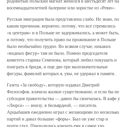
родовитый польский магнат женился в шестьдесят лет на
восемнадцатилетней балерине или хористке из «Ревю».
Русская эмиграция была представлена слабо. Не знаю, по
каким причинам, вероятно, потому, что все стремились
«к центрам» и в Польше не задерживались, а может быть,
и потому, что получить право на проживание в Польше
было необычайно трудно. Во всяком случае, никаких
«видных фигур» там не было. Помню председателя
комитета старика Семенова, который любил покушать и
поиграть в бридж, и еще две-три малозначительные
фигуры, фамилий которых я, увы, не удержал в памяти.
Газета «За свободу», которую издавал Дмитрий
Философов, влачила жалкое существование, и если бы не
субсидия правительства — давно бы скончалась. В кафе у
«Люрса» — внизу, в бильярдной, — писатель
Арцыбашев ежедневно играл с желающими по несколько
партий и давал большие «форы». Был он уже стар и
почти глух. Приходилось кричать ему в самое ухо.