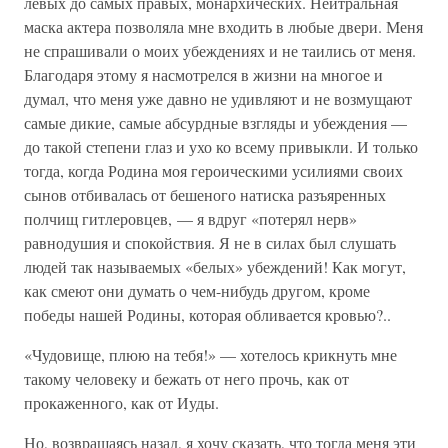
левых до самых правых, монархических. Нейтральная
маска актера позволяла мне входить в любые двери. Меня
не спрашивали о моих убеждениях и не таились от меня.
Благодаря этому я насмотрелся в жизни на многое и
думал, что меня уже давно не удивляют и не возмущают
самые дикие, самые абсурдные взгляды и убеждения —
до такой степени глаз и ухо ко всему привыкли. И только
тогда, когда Родина моя героическими усилиями своих
сынов отбивалась от бешеного натиска разъяренных
полчищ гитлеровцев, — я вдруг «потерял нерв»
равнодушия и спокойствия. Я не в силах был слушать
людей так называемых «белых» убеждений! Как могут,
как смеют они думать о чем-нибудь другом, кроме
победы нашей Родины, которая обливается кровью?..
«Чудовище, плюю на тебя!» — хотелось крикнуть мне
такому человеку и бежать от него прочь, как от
прокаженного, как от Иуды.
Но, возвращаясь назад, я хочу сказать, что тогда меня эти