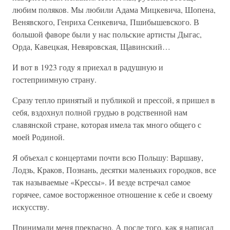
любим поляков. Мы любили Адама Мицкевича, Шопена,
Венявского, Генриха Сенкевича, Пшибышевского. В
большой фаворе были у нас польские артисты Дыгас,
Орда, Кавецкая, Невяровская, Щавинский…
И вот в 1923 году я приехал в радушную и
гостеприимную страну.
Сразу тепло принятый и публикой и прессой, я пришел в
себя, вздохнул полной грудью в родственной нам
славянской стране, которая имела так много общего с
моей Родиной.
Я объехал с концертами почти всю Польшу: Варшаву,
Лодзь, Краков, Познань, десятки маленьких городков, все
так называемые «Крессы». И везде встречал самое
горячее, самое восторженное отношение к себе и своему
искусству.
Принимали меня прекрасно. А после того, как я написал