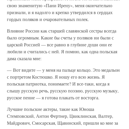
свою знаменитую «Пани Ирену», меня окончательно
признали, и я надолго и крепко утвердился в сердцах
гордых поляков и очаровательных полек.
Влияние России как старшей славянской сестры всегда
было огромным. Какие бы счеты у поляков ни были с
царской Россией — все равно в глубине души они ее
любили и считались с ней. Я помню, как одна польская
дама сказала мне:
— Вот видите — у меня на пальце кольцо. Это медальон
с портретом Костюшко. Я ношу его всю жизнь. Я
польская патриотка, понимаете? И все-таки, когда я
слышу русскую речь, русскую поэзию, русскую музыку,
русское пение — я готова плакать от восторга.
Лучшие польские актеры, такие как Юноша
Стемповский, Антон Фертнер, Цвиклинская, Валтер,
Майдрович, Смосарская, Щавинский, пришли ко мне за