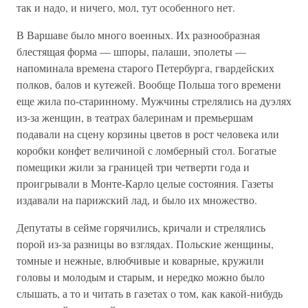
так и надо, и ничего, мол, тут особенного нет.
В Варшаве было много военных. Их разнообразная
блестящая форма — шпоры, палаши, эполеты —
напоминала времена старого Петербурга, гвардейских
полков, балов и кутежей. Вообще Польша того времени
еще жила по-старинному. Мужчины стрелялись на дуэлях
из-за женщин, в театрах балеринам и премьершам
подавали на сцену корзины цветов в рост человека или
коробки конфет величиной с ломберный стол. Богатые
помещики жили за границей три четверти года и
проигрывали в Монте-Карло целые состояния. Газеты
издавали на парижский лад, и было их множество.
Депутаты в сейме горячились, кричали и стрелялись
порой из-за разницы во взглядах. Польские женщины,
томные и нежные, влюбчивые и коварные, кружили
головы и молодым и старым, и нередко можно было
слышать, а то и читать в газетах о том, как какой-нибудь