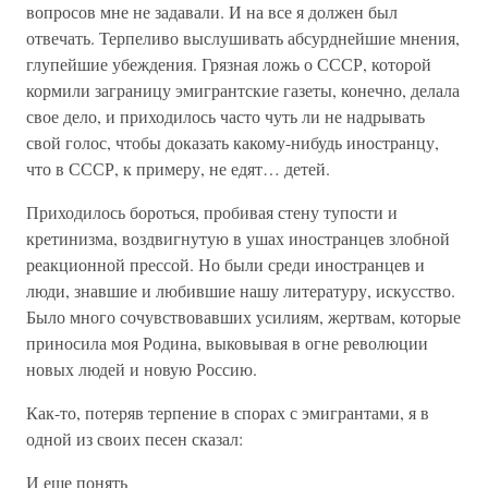
вопросов мне не задавали. И на все я должен был
отвечать. Терпеливо выслушивать абсурднейшие мнения,
глупейшие убеждения. Грязная ложь о СССР, которой
кормили заграницу эмигрантские газеты, конечно, делала
свое дело, и приходилось часто чуть ли не надрывать
свой голос, чтобы доказать какому-нибудь иностранцу,
что в СССР, к примеру, не едят… детей.
Приходилось бороться, пробивая стену тупости и
кретинизма, воздвигнутую в ушах иностранцев злобной
реакционной прессой. Но были среди иностранцев и
люди, знавшие и любившие нашу литературу, искусство.
Было много сочувствовавших усилиям, жертвам, которые
приносила моя Родина, выковывая в огне революции
новых людей и новую Россию.
Как-то, потеряв терпение в спорах с эмигрантами, я в
одной из своих песен сказал:
И еще понять