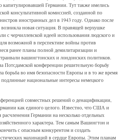
но капитулировавшей Германии. Тут также имелись
кой консультативной комиссией, созданной по
истров иностранных дел в 1943 году. Однако после
 возникла новая ситуация. В правящей верхушке
али с черчиллевской идеей использования людского и
для возможной в перспективе войны против
иеся ранее планы полной демилитаризации и
страивали вашингтонских и лондонских политиков.
 на Потсдамской конференции решительную борьбу
ла борьба во имя безопасности Европы и в то же время
за подлинные национальные интересы немецкого
нференцией совместных решений о денацификации,
рмании как единого целого. Известно, что США и
н расчленения Германии на несколько отдельных
хозяйственного характера. Тем самым Вашингтон и
ончить с опасным конкурентом и создать
истических махинаций в сердце Европы. Этим планам