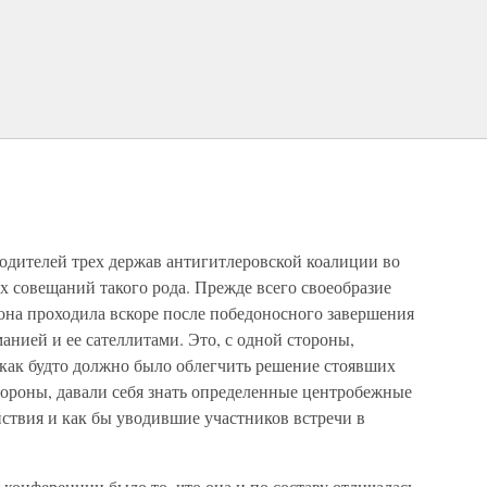
водителей трех держав антигитлеровской коалиции во
 совещаний такого рода. Прежде всего своеобразие
 она проходила вскоре после победоносного завершения
анией и ее сателлитами. Это, с одной стороны,
 как будто должно было облегчить решение стоявших
тороны, давали себя знать определенные центробежные
ствия и как бы уводившие участников встречи в
онференции было то, что она и по составу отличалась