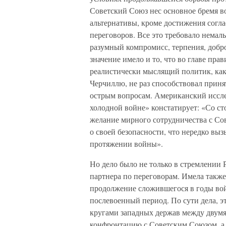
Советский Союз нес основное бремя в
альтернативы, кроме достижения согл
переговоров. Все это требовало немал
разумный компромисс, терпения, добр
значение имело и то, что во главе пр
реалистически мыслящий политик, как 
Черчиллю, не раз способствовал прин
острым вопросам. Американский иссл
холодной войне» констатирует: «Со с
желание мирного сотрудничества с Со
о своей безопасности, что нередко вы
протяжении войны».
Но дело было не только в стремлении 
партнера по переговорам. Имела также
продолжение сложившегося в годы во
послевоенный период. По сути дела, э
кругами западных держав между двум
конфронтацию с Советским Союзом, а