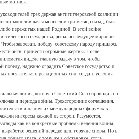
дные мотивы.
руководителей трех держав антигитлеровской коалиции
носно закончившаяся менее чем три месяца назад, была
-либо пережитых нашей Родиной. В этой войне
листического государства, решалось будущее мировой
 Чтобы завоевать победу, советскому народу пришлось
жесть битв, принести огромные жертвы. После
ипломатия видела главную задачу в том, чтобы
й победу, надежно оградить Советское государство и
ых посягательств реакционных сил, создать условия
ипиальная линия, которую Советский Союз проводил на
сключая и периода войны. Трехсторонние соглашения,
авительств и на других международных форумах в
ажали интересы каждой из сторон. Разумеется,
 взгляды как на конкретные проблемы ведения войны,
и выработке решений нередко шли горячие споры. Но в
в общего врага, к тому же в обстановке, когда