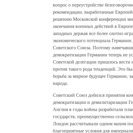
вопрос о переустройстве безоговороч
рекомендации, выработанные Европейс
решению Московской конференции мин
окончания военных действий в Европе
западных держав все более охотно игр
экономического потенциала Германии 
Советского Союза. Поэтому намечавш
демократизации Германии теперь не у
Советской делегации пришлось вести
против такого рода тенденций. Это бы
борьба за мирное будущее Германии, 
народа.
Советский Союз добился принятия ко
демократизации и демилитаризации Ге
Англия в годы войны разработали пла
государств, преимущественно сельско
Лондон рассчитывали одним махом пок
благоприятные условия для империал