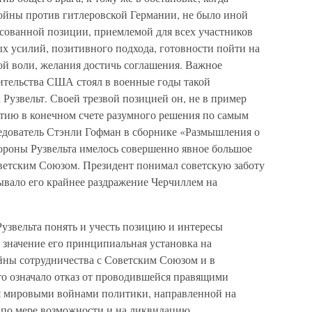
ойны против гитлеровской Германии, не было иной
асованной позиции, приемлемой для всех участников
ых усилий, позитивного подхода, готовности пойти на
ой воли, желания достичь соглашения. Важное
авительства США стоял в военные годы такой
Рузвельт. Своей трезвой позицией он, не в пример
ятию в конечном счете разумного решения по самым
едователь Стэнли Гофман в сборнике «Размышления о
тороны Рузвельта имелось совершенно явное большое
ветским Союзом. Президент понимал советскую заботу
зывало его крайнее раздражение Черчиллем на
Рузвельта понять и учесть позицию и интересы
 значение его принципиальная установка на
йны сотрудничества с Советским Союзом и в
то означало отказ от проводившейся правящими
я мировыми войнами политики, направленной на
 по мере возможности и на ликвидацию