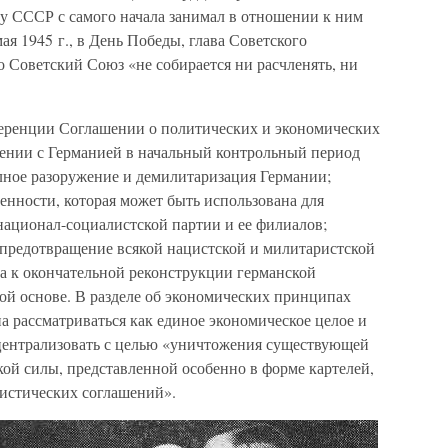
ку СССР с самого начала занимал в отношении к ним
я 1945 г., в День Победы, глава Советского
то Советский Союз «не собирается ни расчленять, ни
еренции Соглашении о политических и экономических
ении с Германией в начальный контрольный период
ное разоружение и демилитаризация Германии;
нности, которая может быть использована для
национал-социалистской партии и ее филиалов;
 предотвращение всякой нацистской и милитаристской
ка к окончательной реконструкции германской
ой основе. В разделе об экономических принципах
на рассматриваться как единое экономическое целое и
централизовать с целью «уничтожения существующей
ой силы, представленной особенно в форме картелей,
листических соглашений».