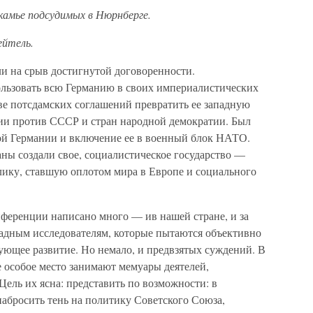
камье подсудимых в Нюрнберге.
ейтель.
и на срыв достигнутой договоренности.
льзовать всю Германию в своих империалистических
ве потсдамских соглашений превратить ее западную
сии против СССР и стран народной демократии. Был
ой Германии и включение ее в военный блок НАТО.
аны создали свое, социалистическое государство —
ику, ставшую оплотом мира в Европе и социального
ференции написано много — ив нашей стране, и за
падным исследователям, которые пытаются объективно
едующее развитие. Но немало, и предвзятых суждений. В
 особое место занимают мемуары деятелей,
Цель их ясна: представить по возможности: в
набросить тень на политику Советского Союза,