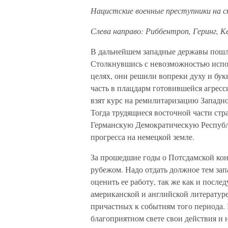
Нацистские военные преступники на с
Слева направо: Риббентроп, Геринг, К
В дальнейшем западные державы пошл
Столкнувшись с невозможностью испо
целях, они решили вопреки духу и бук
часть в плацдарм готовившейся агрес
взят курс на ремилитаризацию Западн
Тогда трудящиеся восточной части стр
Германскую Демократическую Республ
прогресса на немецкой земле.
За прошедшие годы о Потсдамской кон
рубежом. Надо отдать должное тем за
оценить ее работу, так же как и посл
американской и английской литературе
причастных к событиям того периода. 
благоприятном свете свои действия и 