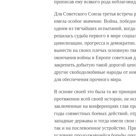
приписав ему всякого рода неблагови
Для Советского Союза третья встреча 
имела особое значение. Война, победо
одним из тягчайших испытаний, когда
решалась судьба первого в мире социа
цивилизации, прогресса и демократии.
вынести на своих плечах основную тя
окончания войны в Европе советская д
закрепить добытую такой дорогой цено
другие свободолюбивые народы от нов
для обеспечения прочного мира.
В основе своей это была та же принц
протяжении всей своей истории, не и
заключенные на конференциях глав пр
годы совместных боевых действий, отр
западные державы и тогда имели свои
так и на послевоенное устройство. Пр
условиях продолжавшейся борьбы проти