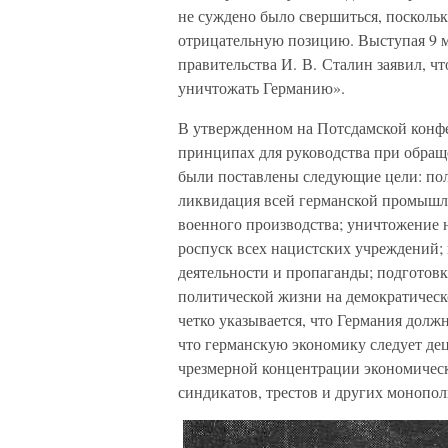
не суждено было свершиться, посколь
отрицательную позицию. Выступая 9 ма
правительства И. В. Сталин заявил, ч
уничтожать Германию».
В утвержденном на Потсдамской конф
принципах для руководства при обращ
были поставлены следующие цели: пол
ликвидация всей германской промышле
военного производства; уничтожение 
роспуск всех нацистских учреждений;
деятельности и пропаганды; подготов
политической жизни на демократическ
четко указывается, что Германия долж
что германскую экономику следует де
чрезмерной концентрации экономическ
синдикатов, трестов и других монопо