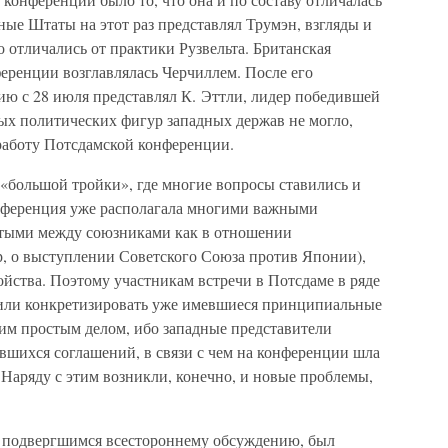
ные Штаты на этот раз представлял Трумэн, взгляды и
 отличались от практики Рузвельта. Британская
ференции возглавлялась Черчиллем. После его
ю с 28 июля представлял К. Эттли, лидер победившей
ых политических фигур западных держав не могло,
 работу Потсдамской конференции.
 «большой тройки», где многие вопросы ставились и
онференция уже располагала многими важными
тыми между союзниками как в отношении
, о выступлении Советского Союза против Японии),
ойства. Поэтому участникам встречи в Потсдаме в ряде
 или конкретизировать уже имевшиеся принципиальные
аким простым делом, ибо западные представители
вшихся соглашений, в связи с чем на конференции шла
 Наряду с этим возникли, конечно, и новые проблемы,
 подвергшимся всестороннему обсуждению, был