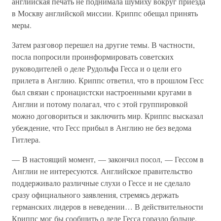
английская печать не поднимала шумиху вокруг приезда
в Москву английской миссии. Криппс обещал принять
меры.
Затем разговор перешел на другие темы. В частности,
посла попросили проинформировать советских
руководителей о деле Рудольфа Гесса и о цели его
прилета в Англию. Криппс ответил, что в прошлом Гесс
был связан с пронацистски настроенными кругами в
Англии и потому полагал, что с этой группировкой
можно договориться и заключить мир. Криппс высказал
убеждение, что Гесс прибыл в Англию не без ведома
Гитлера.
— В настоящий момент, — закончил посол, — Гессом в
Англии не интересуются. Английское правительство
поддерживало различные слухи о Гессе и не сделало
сразу официального заявления, стремясь держать
германских лидеров в неведении… В действительности
Криппс мог бы сообщить о деле Гесса гораздо больше,