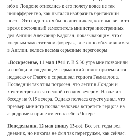
ибо в Лондоне отнеслись к его полету вовсе не так
индифферентно, как пытался изобразить британский
посол. Это видно хотя бы по дневникам, которые вел в то
время постоянный заместитель министра иностранных
дел Англии Александр Кадоган, показывающим, что с
«первым заместителем фюрера», внезапно объявившимся
в Англии, велись весьма серьезные переговоры.
Воскресенье, 11 мая 1941 г
«
. В 5.30 утра мне позвонили
и сообщили следующее: германский пилот приземлился
недалеко от Глазго и спрашивал герцога Гамильтона.
Последний так этим потрясен, что летит в Лондон и
хочет встретиться со мной сегодня вечером. Назначил
беседу на 9.15 вечера. Однако полчаса спустя узнал, что
премьер-министр послал человека встретить герцога на
аэродроме и привезти его к себе в Чекерс.
Понедельник, 12 мая (пишу 13-го).
Все эти годы вел
дневник, но никогда не был так перегружен, как сейчас.