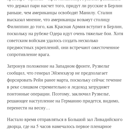
что держал пари насчет того, придут ли русские в Берлин
раньше, чем американцы освободят Манилу. Сталин
высказал мнение, что американцы возьмут столицу
Филиппин до того, как Красная Армия вступит в Берлин,
поскольку на рубеже Одера идут очень тяжелые бои. Хотя
советским войскам удалось создать несколько
предмостных укреплений, они встречают ожесточенное
сопротивление врага.
Затронув положение на Западном фронте, Рузвельт
сообщил, что генерал Эйзенхауэр не предполагает
форсировать Рейн ранее марта, поскольку сейчас течение
в реке слишком стремительно и ледоход затрудняет
понтонные операции. Поэтому, заключил Рузвельт,
решающее наступление на Германию придется, видимо,
перенести на весну…
Настало время отправляться в Большой зал Ливадийского
дворца, где на 5 часов намечалось первое пленарное