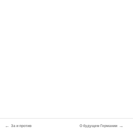
←
→
За и против
О будущем Германии