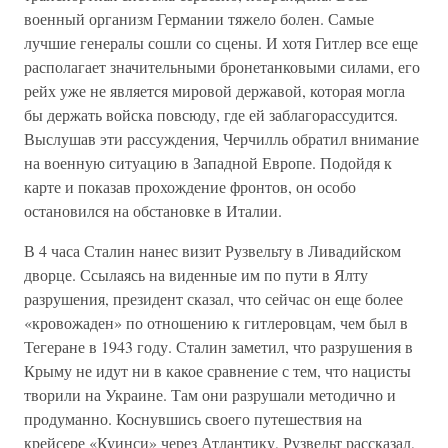
военный организм Германии тяжело болен. Самые
лучшие генералы сошли со сцены. И хотя Гитлер все еще
располагает значительными бронетанковыми силами, его
рейх уже не является мировой державой, которая могла
бы держать войска повсюду, где ей заблагорассудится.
Выслушав эти рассуждения, Черчилль обратил внимание
на военную ситуацию в Западной Европе. Подойдя к
карте и показав прохождение фронтов, он особо
остановился на обстановке в Италии.
В 4 часа Сталин нанес визит Рузвельту в Ливадийском
дворце. Ссылаясь на виденные им по пути в Ялту
разрушения, президент сказал, что сейчас он еще более
«кровожаден» по отношению к гитлеровцам, чем был в
Тегеране в 1943 году. Сталин заметил, что разрушения в
Крыму не идут ни в какое сравнение с тем, что нацисты
творили на Украине. Там они разрушали методично и
продуманно. Коснувшись своего путешествия на
крейсере «Куинси» через Атлантику, Рузвельт рассказал,