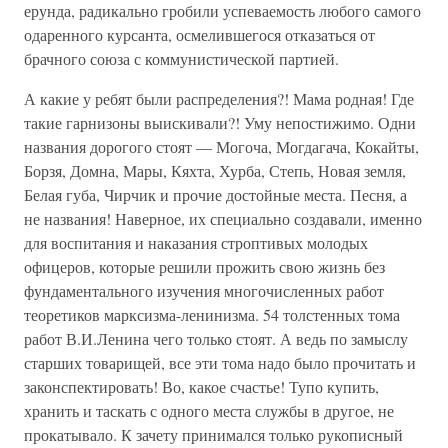
ерунда, радикально гробили успеваемость любого самого
одаренного курсанта, осмелившегося отказаться от
брачного союза с коммунистической партией.
А какие у ребят были распределения?! Мама родная! Где
такие гарнизоны выискивали?! Уму непостижимо. Одни
названия дорогого стоят — Могоча, Могдагача, Кокайты,
Борзя, Домна, Мары, Кяхта, Хурба, Степь, Новая земля,
Белая губа, Чирчик и прочие достойные места. Песня, а
не названия! Наверное, их специально создавали, именно
для воспитания и наказания строптивых молодых
офицеров, которые решили прожить свою жизнь без
фундаментального изучения многочисленных работ
теоретиков марксизма-ленинизма. 54 толстенных тома
работ В.И.Ленина чего только стоят. А ведь по замыслу
старших товарищей, все эти тома надо было прочитать и
законспектировать! Во, какое счастье! Тупо купить,
хранить и таскать с одного места службы в другое, не
прокатывало. К зачету принимался только рукописный