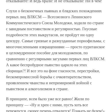
отказывайте! И ведь брали! И не отказывали! Ни в чем!
Слухи о бесконечных пьянках и блядских похождениях
первых лиц ВЛКСМ — Всесоюзного Ленинского
Коммунистического Союза Молодежи, ходили по стране
с завидным постоянством и регулярностью. Гнусные
подробности этих выкрутасов, не пройдут ни одну
цензуру. Самые грязные и разнузданные порнофильмы, с
многочисленными извращениями — просто пуританское
и целомудренное пособие для молодоженов, по
сравнению с регулярными загулами первых лиц ВЛКСМ.
А какое беспробудное пьянство царило на этих
сборищах?! И все это на фоне гласности, перестройки,
бескомпромиссной борьбы с очковтирательством,
проявлением чванства и непримиримой войной с
пьянством и алкоголизмом в стране.
В принципе, всем было уже все равно! Жили по
принципу — «Ну и хрен с ними, пусть хоть все
пережрутся, скорее печень отвалится! Плакать не будем!»