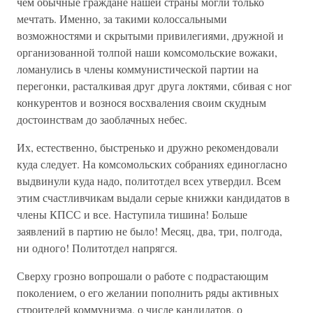
чем обычные граждане нашей страны могли только
мечтать. Именно, за такими колоссальными
возможностями и скрытыми привилегиями, дружной и
организованной толпой наши комсомольские вожаки,
ломанулись в члены коммунистической партии на
перегонки, расталкивая друг друга локтями, сбивая с ног
конкурентов и вознося восхваления своим скудным
достоинствам до заоблачных небес.
Их, естественно, быстренько и дружно рекомендовали
куда следует. На комсомольских собраниях единогласно
выдвинули куда надо, политотдел всех утвердил. Всем
этим счастливчикам выдали серые книжки кандидатов в
члены КПСС и все. Наступила тишина! Больше
заявлений в партию не было! Месяц, два, три, полгода,
ни одного! Политотдел напрягся.
Сверху грозно вопрошали о работе с подрастающим
поколением, о его желании пополнить ряды активных
строителей коммунизма, о числе кандидатов, о