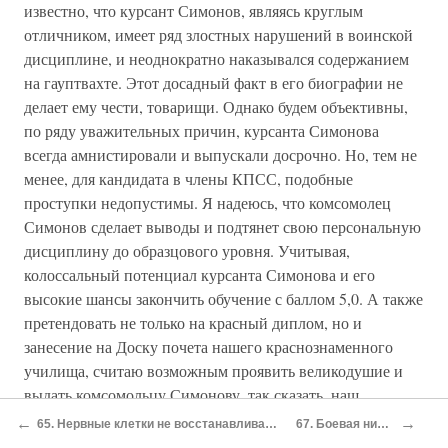
известно, что курсант Симонов, являясь круглым
отличником, имеет ряд злостных нарушений в воинской
дисциплине, и неоднократно наказывался содержанием
на гауптвахте. Этот досадный факт в его биографии не
делает ему чести, товарищи. Однако будем объективны,
по ряду уважительных причин, курсанта Симонова
всегда амнистировали и выпускали досрочно. Но, тем не
менее, для кандидата в члены КПСС, подобные
проступки недопустимы. Я надеюсь, что комсомолец
Симонов сделает выводы и подтянет свою персональную
дисциплину до образцового уровня. Учитывая,
колоссальный потенциал курсанта Симонова и его
высокие шансы закончить обучение с баллом 5,0. А также
претендовать не только на красный диплом, но и
занесение на Доску почета нашего краснознаменного
училища, считаю возможным проявить великодушие и
выдать комсомольцу Симонову, так сказать, наш
всеобщий мандат доверия, а так же положительную
←
→
65. Нервные клетки не восстанавливаются
67. Боевая ничья
рекомендацию для вступления в кандидаты КПСС. Кто