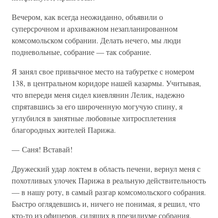
Вечером, как всегда неожиданно, объявили о
суперсрочном и архиважном незапланированном
комсомольском собрании. Делать нечего, мы люди
подневольные, собрание — так собрание.
Я занял свое привычное место на табуретке с номером
138, в центральном коридоре нашей казармы. Учитывая,
что впереди меня сидел киевлянин Лелик, надежно
спрятавшись за его широченную могучую спину, я
углубился в занятные любовные хитросплетения
благородных жителей Парижа.
— Саня! Вставай!
Дружеский удар локтем в область печени, вернул меня с
похотливых улочек Парижа в реальную действительность
— в нашу роту, в самый разгар комсомольского собрания.
Быстро оглядевшись и, ничего не понимая, я решил, что
кто-то из офицеров, сидящих в президиуме собрания,