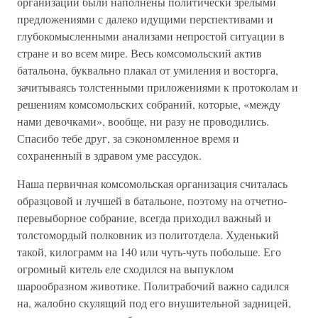
организации были наполнены политически зрелыми
предложениями с далеко идущими перспективами и
глубокомысленными анализами непростой ситуации в
стране и во всем мире. Весь комсомольский актив
батальона, буквально плакал от умиления и восторга,
зачитываясь толстенными приложениями к протоколам и
решениям комсомольских собраний, которые, «между
нами девочками», вообще, ни разу не проводились.
Спасибо тебе друг, за сэкономленное время и
сохраненный в здравом уме рассудок.
Наша первичная комсомольская организация считалась
образцовой и лучшей в батальоне, поэтому на отчетно-
перевыборное собрание, всегда приходил важный и
толстомордый полковник из политотдела. Худенький
такой, килограмм на 140 или чуть-чуть побольше. Его
огромный китель еле сходился на выпуклом
шарообразном животике. Политрабочий важно садился
на, жалобно скулящий под его внушительной задницей,