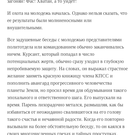
загоняй! Фас! Хватай, а то уйдет!
И охота на молодежь началась. Однако нельзя сказать, что
ее результаты были молниеносными или
внушительными.
Все задушевные беседы с молодежью представителями
политотдела или командованием обычно заканчивались
ничем. Курсант, который попадал в число
потенциальных жертв, обычно сразу уходил в глубокую
непробиваемую защиту. На словах, он выражал страстное
желание заиметь красную книжицу члена КПСС и
пополнить авангард прогрессивного человечества
планеты Земля, но просил время для обдумывания такого
эпохального и ответственного шага. Его выпускали на
время. Парень лихорадочно метался, размышляя, как бы
избавиться от неожиданно свалившегося на его голову
такого счастья и нечаянной радости. Когда его повторно
вызывали на более обстоятельную беседу, то он каялся в
своих многочисленных грехах и тайных проступках,