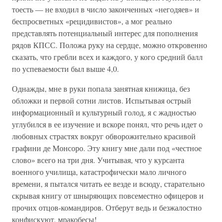
тоесть — не входил в число законченных «негодяев» и
беспросветных «рецидивистов», а мог реально
представлять потенциальный интерес для пополнения
рядов КПСС. Положа руку на сердце, можно откровенно
сказать, что гребли всех и каждого, у кого средний балл
по успеваемости был выше 4,0.
Однажды, мне в руки попала занятная книжица, без
обложки и первой сотни листов. Испытывая острый
информационный и культурный голод, я с жадностью
углубился в ее изучение и вскоре понял, что речь идет о
любовных страстях вокруг обворожительно красивой
графини де Монсоро. Эту книгу мне дали под «честное
слово» всего на три дня. Учитывая, что у курсанта
военного училища, катастрофически мало личного
времени, я пытался читать ее везде и всюду, старательно
скрывая книгу от шныряющих повсеместно офицеров и
прочих отцов-командиров. Отберут ведь и безжалостно
конфискуют, мракобесы!