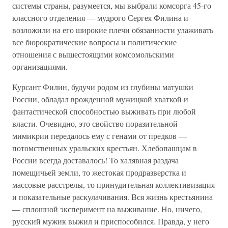
системы страны, разумеется, мы выбрали комсорга 45-го
классного отделения — мудрого Сергея Филина и
возложили на его широкие плечи обязанности улаживать
все бюрократические вопросы и политические
отношения с вышестоящими комсомольскими
организациями.
Курсант Филин, будучи родом из глубины матушки
России, обладал врожденной мужицкой хваткой и
фантастической способностью выживать при любой
власти. Очевидно, это свойство поразительной
мимикрии передалось ему с генами от предков —
потомственных уральских крестьян. Хлебопашцам в
России всегда доставалось! То халявная раздача
помещичьей земли, то жестокая продразверстка и
массовые расстрелы, то принудительная коллективизация
и показательные раскулачивания. Вся жизнь крестьянина
— сплошной эксперимент на выживание. Но, ничего,
русский мужик выжил и приспособился. Правда, у него