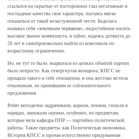
ссылался на скрытые от посторонних глаз негативные и
постыдные качества свое характера, пытаясь мягко
отказаться от такой незаслуженной чести. Бедолага
называл себя «земляным червяком», недостойным носить
высокое звание коммуниста, в тайне, надеясь дотянуть до
28 лет и самопроизвольно выйти из комсомола по
возрастному ограничению.
Но, не тут то было, вырваться из цепких объятий партии
было непросто. Как отвергнутая женщина, КПСС не
прощала такого к себе отношения, и она жестоко мстила
отказникам, не принявшим ее соблазнительного
предложения.
Ребят методично задрачивали, корили, пеняли, гноили в
нарядах, занижали оценки, особенно, по предметам,
которые вела кафедра ППР — партийно-политической
работы. Такие предметы, как Политическая экономика,
История КПСС и прочая искусственно придуманная