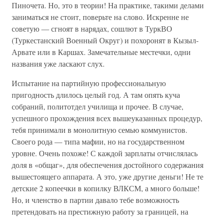
Пиночета. Но, это в теории! На практике, такими делами
заниматься не стоит, поверьте на слово. Искренне не
советую — сгноят в нарядах, сошлют в ТуркВО
(Туркестанский Военный Округ) и похоронят в Кызыл-
Арвате или в Каршах. Замечательные местечки, одни
названия уже ласкают слух.
Испытание на партийную профессиональную
пригодность длилось целый год. А там опять куча
собраний, политотдел училища и прочее. В случае,
успешного прохождения всех вышеуказанных процедур,
тебя принимали в монолитную семью коммунистов.
Своего рода — типа мафии, но на государственном
уровне. Очень похоже! С каждой зарплаты отчислялась
доля в «общаг», для обеспечения достойного содержания
вышестоящего аппарата. А это, уже другие деньги! Не те
детские 2 копеечки в копилку ВЛКСМ, а много больше!
Но, и членство в партии давало тебе возможность
претендовать на престижную работу за границей, на