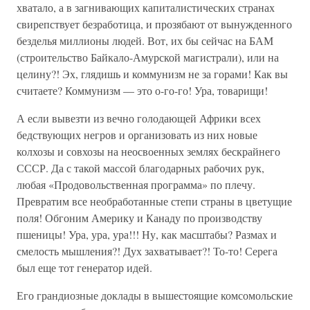
хватало, а в загнивающих капиталистических странах
свирепствует безработица, и прозябают от вынужденного
безделья миллионы людей. Вот, их бы сейчас на БАМ
(строительство Байкало-Амурской магистрали), или на
целину?! Эх, глядишь и коммунизм не за горами! Как вы
считаете? Коммунизм — это о-го-го! Ура, товарищи!
А если вывезти из вечно голодающей Африки всех
бедствующих негров и организовать из них новые
колхозы и совхозы на неосвоенных землях бескрайнего
СССР. Да с такой массой благодарных рабочих рук,
любая «Продовольственная программа» по плечу.
Превратим все необработанные степи страны в цветущие
поля! Обгоним Америку и Канаду по производству
пшеницы! Ура, ура, ура!!! Ну, как масштабы? Размах и
смелость мышления?! Дух захватывает?! То-то! Серега
был еще тот генератор идей.
Его грандиозные доклады в вышестоящие комсомольские