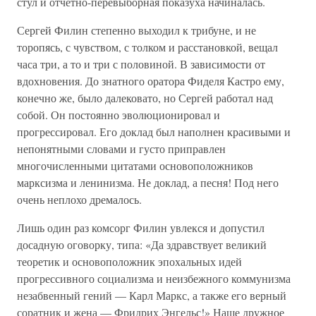
стул и отчетно-перевыборная показуха начиналась.
Сергей Филин степенно выходил к трибуне, и не
торопясь, с чувством, с толком и расстановкой, вещал
часа три, а то и три с половиной. В зависимости от
вдохновения. До знатного оратора Фиделя Кастро ему,
конечно же, было далековато, но Сергей работал над
собой. Он постоянно эволюционировал и
прогрессировал. Его доклад был наполнен красивыми и
непонятными словами и густо приправлен
многочисленными цитатами основоположников
марксизма и ленинизма. Не доклад, а песня! Под него
очень неплохо дремалось.
Лишь один раз комсорг Филин увлекся и допустил
досадную оговорку, типа: «Да здравствует великий
теоретик и основоположник эпохальных идей
прогрессивного социализма и неизбежного коммунизма
незабвенный гений — Карл Маркс, а также его верный
соратник и жена — Фридрих Энгельс!» Наше дружное