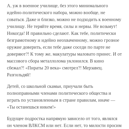
А, уж в военное училище, без этого минимального
идейно-политического набора, можно вообще, не
соваться. Даже и близко, можно не подходить к военному
училищу. Не теряйте время, силы и нервы. Не возьмут!
Никогда! И правильно сделают. Как тебе, политически
безграмотному и идейно неохваченному, можно грозное
оружие доверить, если тебе даже соседи по парте не
доверяют?! К тому же, макулатуры маловато принес. И от
массового сбора металлолома уклонился. В кино
сбежал?! «Пираты 20 века» смотрел?! Мерзавец.
Разгильдяй!
Детей, со школьной скамьи, приучали быть
полноправными членами политического общества и
играть по установленным в стране правилам, иначе —
«Ты останешься никем!»
Будущее подростка напрямую зависело от того, являлся
он членом ВЛКСМ или нет. Если нет, то милости просим