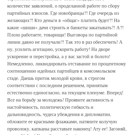
количестве заявлений, о проделанной работе по сбору
партийных взносов. Где новобранцы?! Где очередь из
желающих?! Кто деньги в «общаг» платить будет?! На
какие «шиши» дачи строить и банкеты закатывать?! А?!
Плохо работаете, товарищи! Выговора по партийной
линии давно не получали?! Так это в раз обеспечить! А
ну, усилить агитацию, ускорить работу! На дворе
ускорение и перестройка, а у вас застой и болото!
Немедленно, ликвидировать отставание по процентному
соотношению идейных партийцев в комсомольском
стаде. Даешь приток молодой крови, в строгом
соответствии с последним решением, принятым
естественно единогласно, на текущем пленуме. Вперед!
Все на борьбу за молодежь! Проявите активность и
настойчивость, политическую гибкость и
дальновидность, чудеса убеждения и дипломатии,
обложите ее красными флажками, натяните колучую
проволоку, капканы расставьте наконец! Ату ее! Загоняй,