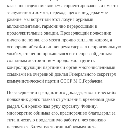
классное отделение вовремя сориентировалось и вместо
заслуженного хохота, переходящего в неудержимое
ржание, мы встретили этот лозунг бурными
аплодисментами, гармонично переросшими в
продолжительные овации. Проверяющий полковник
ничего не понял, его мозги прочно заплыли жиром, а
оговорившийся Филин вовремя сдержал непроизвольную
улыбку, степенно прокашлялся и с непревзойденным
солидным достоинством продолжил грузить
контролирующий партийный орган многочисленными
ссылками на очередной доклад Генерального секретаря
коммунистической партии СССР М.С.Горбачева.
По завершении грандиозного доклада, «политический»
полковник долго плакал от умиления, временами даже
рыдал. Он крепко жал руку курсанту Филину,
многократно обнимал его, красноречиво благодарил за
титаническую проделанную работу и лез слюняво
целоваться. Затем, растроганный коммунист-