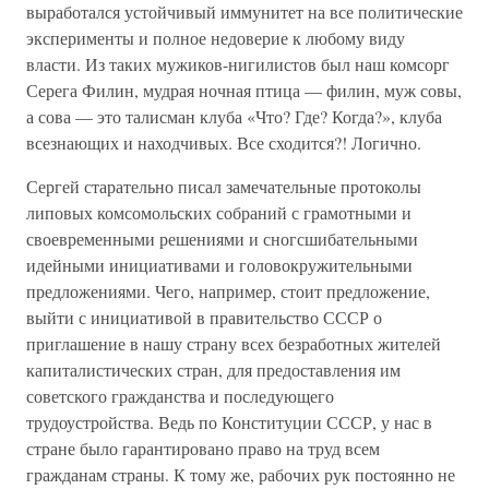
выработался устойчивый иммунитет на все политические
эксперименты и полное недоверие к любому виду
власти. Из таких мужиков-нигилистов был наш комсорг
Серега Филин, мудрая ночная птица — филин, муж совы,
а сова — это талисман клуба «Что? Где? Когда?», клуба
всезнающих и находчивых. Все сходится?! Логично.
Сергей старательно писал замечательные протоколы
липовых комсомольских собраний с грамотными и
своевременными решениями и сногсшибательными
идейными инициативами и головокружительными
предложениями. Чего, например, стоит предложение,
выйти с инициативой в правительство СССР о
приглашение в нашу страну всех безработных жителей
капиталистических стран, для предоставления им
советского гражданства и последующего
трудоустройства. Ведь по Конституции СССР, у нас в
стране было гарантировано право на труд всем
гражданам страны. К тому же, рабочих рук постоянно не