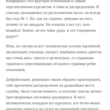
Конфоркин стал круглым отличником и самым
перспективным курсантом, в смысле распределения. В
списках увольняемых из расположения части, он всегда
был под № 1. Но, как ни странно, девушки на него,
почему-то не западали. Не клевали и все тут, хоть
вешайся! Значит, не все бабы дуры, и это откровенно
радует!
Итак, не смотря на все титанические усилия партийной
организации училища, процесс вербовки новых адептов
шел очень вяло, тяжело и мучительно, со страшным
скрипом и переломанными об колено судьбами ребят-
отказников.
Добровольцев, решивших таким образом гарантировать
себе приличное распределение на дальнейшее место
службы, было совсем немного, и поэтому список заочно
приговоренных постоянно расширялся. В него
автоматически попадали все курсанты, кто более-менее
прилично учился и не сидел на училищной гауптвахте,