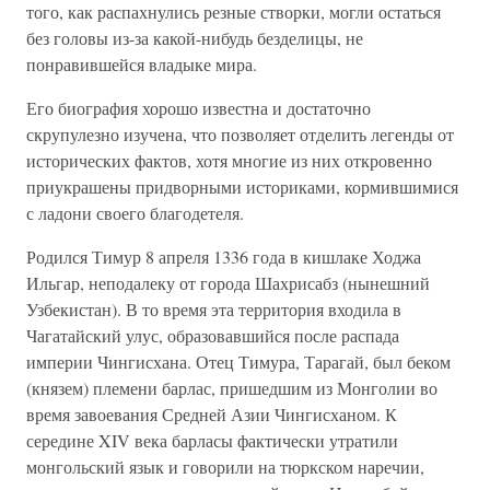
того, как распахнулись резные створки, могли остаться
без головы из-за какой-нибудь безделицы, не
понравившейся владыке мира.
Его биография хорошо известна и достаточно
скрупулезно изучена, что позволяет отделить легенды от
исторических фактов, хотя многие из них откровенно
приукрашены придворными историками, кормившимися
с ладони своего благодетеля.
Родился Тимур 8 апреля 1336 года в кишлаке Ходжа
Ильгар, неподалеку от города Шахрисабз (нынешний
Узбекистан). В то время эта территория входила в
Чагатайский улус, образовавшийся после распада
империи Чингисхана. Отец Тимура, Тарагай, был беком
(князем) племени барлас, пришедшим из Монголии во
время завоевания Средней Азии Чингисханом. К
середине XIV века барласы фактически утратили
монгольский язык и говорили на тюркском наречии,