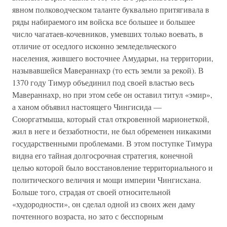
явном полководческом таланте буквально притягивала в
ряды набираемого им войска все большее и большее
число чагатаев-кочевников, умевших только воевать, в
отличие от оседлого исконно земледельческого
населения, жившего восточнее Амударьи, на территории,
называвшейся Мавераннахр (то есть земли за рекой). В
1370 году Тимур объединил под своей властью весь
Мавераннахр, но при этом себе он оставил титул «эмир»,
а ханом объявил настоящего Чингисида —
Союргатмыша, который стал откровенной марионеткой,
жил в неге и беззаботности, не был обременен никакими
государственными проблемами. В этом поступке Тимура
видна его тайная долгосрочная стратегия, конечной
целью которой было восстановление территориального и
политического величия и мощи империи Чингисхана.
Больше того, страдая от своей относительной
«худородности», он сделал одной из своих жен даму
почтенного возраста, но зато с бесспорным