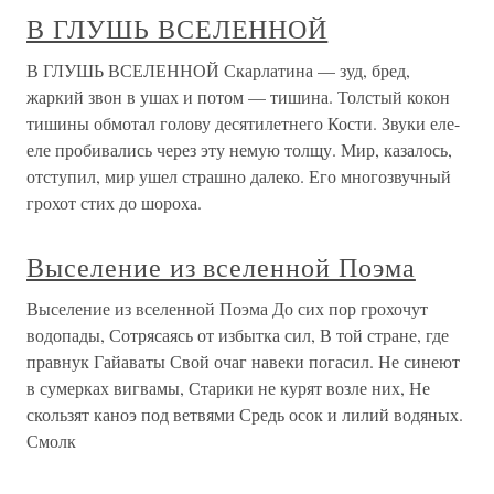
В ГЛУШЬ ВСЕЛЕННОЙ
В ГЛУШЬ ВСЕЛЕННОЙ Скарлатина — зуд, бред,
жаркий звон в ушах и потом — тишина. Толстый кокон
тишины обмотал голову десятилетнего Кости. Звуки еле-
еле пробивались через эту немую толщу. Мир, казалось,
отступил, мир ушел страшно далеко. Его многозвучный
грохот стих до шороха.
Выселение из вселенной Поэма
Выселение из вселенной Поэма До сих пор грохочут
водопады, Сотрясаясь от избытка сил, В той стране, где
правнук Гайаваты Свой очаг навеки погасил. Не синеют
в сумерках вигвамы, Старики не курят возле них, Не
скользят каноэ под ветвями Средь осок и лилий водяных.
Смолк