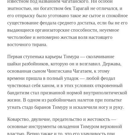
известном под названием чагатайского. Ни особой
знатностью, ни богатством бек Тарагай не отличался, и
его отпрыску было уготовано такое же сытое и спокойное
существование феодала среднего достатка, если бы не его
выдающиеся организаторские способности, неуемное
честолюбие и непомерно жесткая воля настоящего
восточного тирана.
Первая ступенька карьеры Тимура — сколачивание
шайки разбойников, которую он и возглавил. Держава,
основанная сыном Чингисхана Чагатаем, к этому
времени пришла в полный упадок — любой феодал
чувствовал себя ханом, и в этих условиях откровенный
бандитизм стал признанной нормой внутриполитической
жизни. В одном из разбойничьих налетов при попытке
угнать стадо баранов Тимуру и искалечили ногу и руку.
Коварство, двуличие, предательство и жестокость —
основные инструменты овладения Тимуром верховной
властью. Верно также и то, что его удачливость при