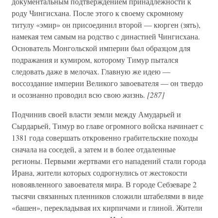
документальным подтверждением принадлежности к
роду Чингисхана. После этого к своему скромному
титулу «эмир» он присоединил второй — кюрген (зять),
намекая тем самым на родство с династией Чингисхана.
Основатель Монгольской империи был образцом для
подражания и кумиром, которому Тимур пытался
следовать даже в мелочах. Главную же идею —
воссоздание империи Великого завоевателя — он твердо
и осознанно проводил всю свою жизнь.
[287]
Подчинив своей власти земли между Амударьей и
Сырдарьей, Тимур во главе огромного войска начинает с
1381 года совершать откровенно грабительские походы
сначала на соседей, а затем и в более отдаленные
регионы. Первыми жертвами его нападений стали города
Ирана, жители которых содрогнулись от жестокости
новоявленного завоевателя мира. В городе Себзеваре 2
тысячи связанных пленников сложили штабелями в виде
«башен», перекладывая их кирпичами и глиной. Жители