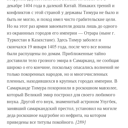
декабре 1404 года в далекий Китай. Никаких трений и
конфликтов с этой страной у державы Тимура не было и
быть не могло, и поход имел чисто грабительские цели.
Но на этот раз армия завоевателя дошла лишь до одного
из окраинных городов его империи — Отрара (ныне г.
Туркестан в Казахстане). Здесь Тимур заболел и
скончался 19 января 1405 года, после чего все воины
были распущены по домам. Приближенные тайно
доставили тело грозного эмира в Самарканд, не сообщая
широко о его кончине, поскольку опасались волнений не
только покоренных народов, но и многочисленных
пленных, находившихся в крупных городах империи. В
Самарканде Тимура похоронили в роскошном мавзолее,
который Великий эмир построил для своего любимого
внука. Другой его внук, знаменитый астроном Улугбек,
занявший самаркандский престол, установил на могиле
деда роскошное надгробие из нефрита, на котором
приведены все титулы покойного.
[289]