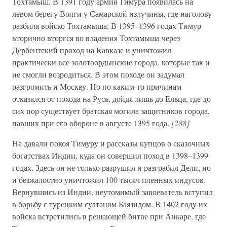
Тохтамыш. В 1391 году армия Тимура появилась на
левом берегу Волги у Самарской излучины, где наголову
разбила войско Тохтамыша. В 1395–1396 годах Тимур
вторично вторгся во владения Тохтамыша через
Дербентский проход на Кавказе и уничтожил
практически все золотоордынские города, которые так и
не смогли возродиться. В этом походе он задумал
разгромить и Москву. Но по каким-то причинам
отказался от похода на Русь, дойдя лишь до Ельца, где до
сих пор существует братская могила защитников города,
павших при его обороне в августе 1395 года.
[288]
Не давали покоя Тимуру и рассказы купцов о сказочных
богатствах Индии, куда он совершил поход в 1398–1399
годах. Здесь он не только разрушил и разграбил Дели, но
и безжалостно уничтожил 100 тысяч пленных индусов.
Вернувшись из Индии, неутомимый завоеватель вступил
в борьбу с турецким султаном Баязидом. В 1402 году их
войска встретились в решающей битве при Анкаре, где