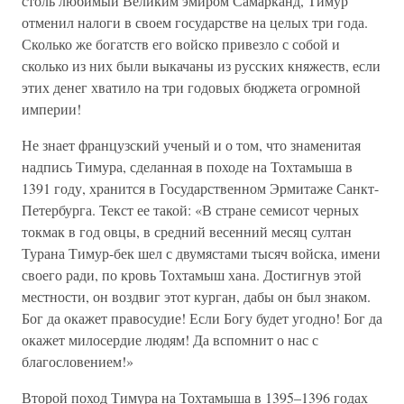
столь любимый Великим эмиром Самарканд, Тимур
отменил налоги в своем государстве на целых три года.
Сколько же богатств его войско привезло с собой и
сколько из них были выкачаны из русских княжеств, если
этих денег хватило на три годовых бюджета огромной
империи!
Не знает французский ученый и о том, что знаменитая
надпись Тимура, сделанная в походе на Тохтамыша в
1391 году, хранится в Государственном Эрмитаже Санкт-
Петербурга. Текст ее такой: «В стране семисот черных
токмак в год овцы, в средний весенний месяц султан
Турана Тимур-бек шел с двумястами тысяч войска, имени
своего ради, по кровь Тохтамыш хана. Достигнув этой
местности, он воздвиг этот курган, дабы он был знаком.
Бог да окажет правосудие! Если Богу будет угодно! Бог да
окажет милосердие людям! Да вспомнит о нас с
благословением!»
Второй поход Тимура на Тохтамыша в 1395–1396 годах