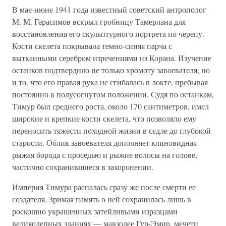
В мае-июне 1941 года известный советский антрополог
М. М. Герасимов вскрыл гробницу Тамерлана для
восстановления его скульптурного портрета по черепу.
Кости скелета покрывала темно-синяя парча с
вытканными серебром изречениями из Корана. Изучение
останков подтвердило не только хромоту завоевателя, но
и то, что его правая рука не сгибалась в локте, пребывая
постоянно в полусогнутом положении. Судя по останкам,
Тимур был среднего роста, около 170 сантиметров, имел
широкие и крепкие кости скелета, что позволяло ему
переносить тяжести походной жизни в седле до глубокой
старости. Облик завоевателя дополняет клиновидная
рыжая борода с проседью и рыжие волосы на голове,
частично сохранившиеся в захоронении.
Империя Тимура распалась сразу же после смерти ее
создателя. Зримая память о ней сохранилась лишь в
роскошно украшенных затейливыми изразцами
великолепных зданиях — мавзолее Гур-Эмир, мечети