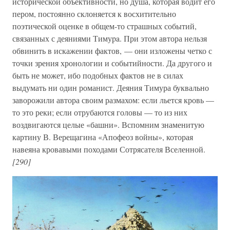
исторической объективности, но душа, которая водит его
пером, постоянно склоняется к восхитительно
поэтической оценке в общем-то страшных событий,
связанных с деяниями Тимуpa. При этом автора нельзя
обвинить в искажении фактов, — они изложены четко с
точки зрения хронологии и событийности. Да другого и
быть не может, ибо подобных фактов не в силах
выдумать ни один романист. Деяния Тимура буквально
заворожили автора своим размахом: если льется кровь —
то это реки; если отрубаются головы — то из них
воздвигаются целые «башни». Вспомним знаменитую
картину В. Верещагина «Апофеоз войны», которая
навеяна кровавыми походами Сотрясателя Вселенной.
[290]