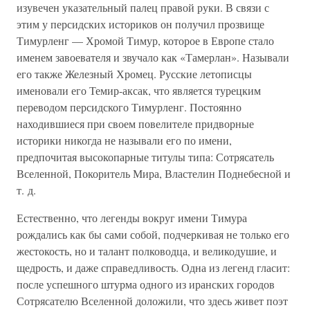
изувечен указательный палец правой руки. В связи с
этим у персидских историков он получил прозвище
Тимурленг — Хромой Тимур, которое в Европе стало
именем завоевателя и звучало как «Тамерлан». Называли
его также Железный Хромец. Русские летописцы
именовали его Темир-аксак, что является турецким
переводом персидского Тимурленг. Постоянно
находившиеся при своем повелителе придворные
историки никогда не называли его по имени,
предпочитая высокопарные титулы типа: Сотрясатель
Вселенной, Покоритель Мира, Властелин Поднебесной и
т. д.
Естественно, что легенды вокруг имени Тимура
рождались как бы сами собой, подчеркивая не только его
жестокость, но и талант полководца, и великодушие, и
щедрость, и даже справедливость. Одна из легенд гласит:
после успешного штурма одного из иранских городов
Сотрясателю Вселенной доложили, что здесь живет поэт