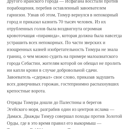
другого иранского города — Исфагана восстали против
порабощения, перебив оставленный завоевателем
гарнизон. Узнав об этом, Тимур вернулся в непокорный
город и приказал казнить 70 тысяч человек. Из их
отрубленных голов была воздвигнута огромная
кровоточащая «пирамида», которая должна была навсегда
устрашить всех непокорных. По части зверских и
изощренных казней изобретательность Тимура не знала
границ, о чем можно судить на примере малоазиатского
города Себастии, жителям которой он обещал не пролить
ни капли крови в случае добровольной сдачи.
Завоеватель «сдержал» свое слово, приказав задушить
всех доверчивых горожан, гостеприимно распахнувших
крепостные ворота.
Отряды Тимура дошли до Палестины и берегов
Эгейского моря, разграбив один из центров ислама —
Дамаск. Дважды Тимур совершал походы против Золотой
Орды, где в это время правил его выкормыш —