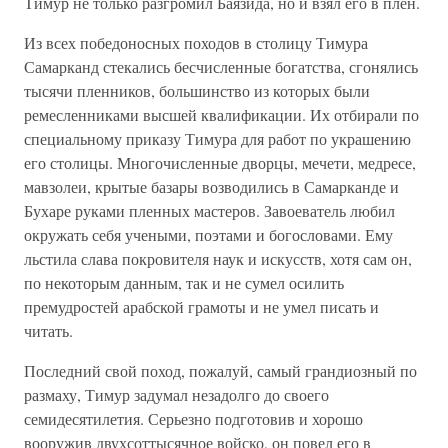
Тимур не только разгромил Баязида, но и взял его в плен.
Из всех победоносных походов в столицу Тимура
Самарканд стекались бесчисленные богатства, сгонялись
тысячи пленников, большинство из которых были
ремесленниками высшей квалификации. Их отбирали по
специальному приказу Тимура для работ по украшению
его столицы. Многочисленные дворцы, мечети, медресе,
мавзолеи, крытые базары возводились в Самарканде и
Бухаре руками пленных мастеров. Завоеватель любил
окружать себя учеными, поэтами и богословами. Ему
льстила слава покровителя наук и искусств, хотя сам он,
по некоторым данным, так и не сумел осилить
премудростей арабской грамоты и не умел писать и
читать.
Последний свой поход, пожалуй, самый грандиозный по
размаху, Тимур задумал незадолго до своего
семидесятилетия. Серьезно подготовив и хорошо
вооружив двухсоттысячное войско, он повел его в