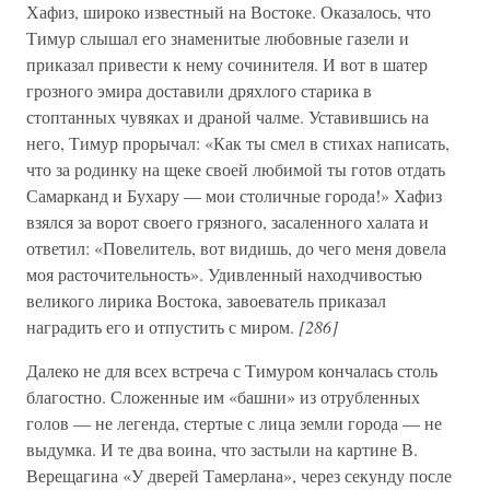
Хафиз, широко известный на Востоке. Оказалось, что
Тимур слышал его знаменитые любовные газели и
приказал привести к нему сочинителя. И вот в шатер
грозного эмира доставили дряхлого старика в
стоптанных чувяках и драной чалме. Уставившись на
него, Тимур прорычал: «Как ты смел в стихах написать,
что за родинку на щеке своей любимой ты готов отдать
Самарканд и Бухару — мои столичные города!» Хафиз
взялся за ворот своего грязного, засаленного халата и
ответил: «Повелитель, вот видишь, до чего меня довела
моя расточительность». Удивленный находчивостью
великого лирика Востока, завоеватель приказал
наградить его и отпустить с миром.
[286]
Далеко не для всех встреча с Тимуром кончалась столь
благостно. Сложенные им «башни» из отрубленных
голов — не легенда, стертые с лица земли города — не
выдумка. И те два воина, что застыли на картине В.
Верещагина «У дверей Тамерлана», через секунду после