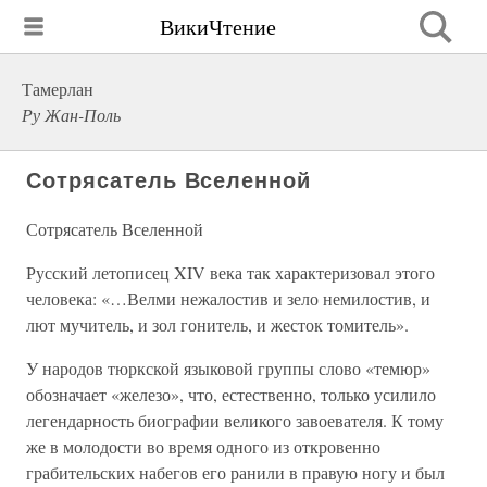
ВикиЧтение
Тамерлан
Ру Жан-Поль
Сотрясатель Вселенной
Сотрясатель Вселенной
Русский летописец XIV века так характеризовал этого
человека: «…Велми нежалостив и зело немилостив, и
лют мучитель, и зол гонитель, и жесток томитель».
У народов тюркской языковой группы слово «темюр»
обозначает «железо», что, естественно, только усилило
легендарность биографии великого завоевателя. К тому
же в молодости во время одного из откровенно
грабительских набегов его ранили в правую ногу и был