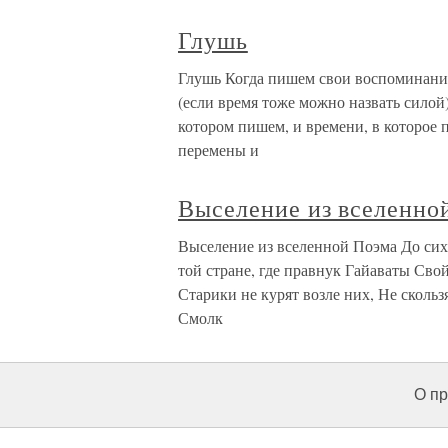
Глушь
Глушь Когда пишем свои воспоминания
(если время тоже можно назвать силой
котором пишем, и времени, в которое 
перемены и
Выселение из вселенно
Выселение из вселенной Поэма До сих 
той стране, где правнук Гайаваты Сво
Старики не курят возле них, Не скольз
Смолк
О пр