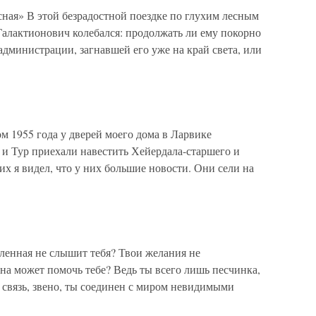
ная» В этой безрадостной поездке по глухим лесным
Галактионович колебался: продолжать ли ему покорно
дминистрации, загнавшей его уже на край света, или
 1955 года у дверей моего дома в Ларвике
 и Тур приехали навестить Хейердала-старшего и
их я видел, что у них большие новости. Они сели на
ленная не слышит тебя? Твои желания не
она может помочь тебе? Ведь ты всего лишь песчинка,
о связь, звено, ты соединен с миром невидимыми