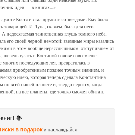
очник идей — в книгах...»
 глухоте Костя и стал дружить со звездами. Ему было
ть товарищей. И Луна, скажем, была для него
. А недосягаемая таинственная глушь темного неба,
ала его своей черной немотой: звездные миры казались
лекими в этом вообще нерасслышимом, отступившем от
ь, шевельнулась в Костиной голове совсем еще
е многих последующих лет, превратилась в
таемая приобретенным позднее точным знанием, и
ческую идею, которая теперь сделала Константина
по всей нашей планете и, твердо верится, когда-
ленной, на все планеты, где только сможет обитать
книг! 📚
писки в подарок
и наслаждайся