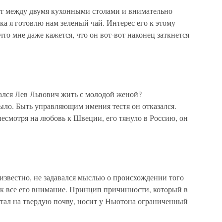
т между двумя кухонными столами и внимательно
а я готовлю нам зеленый чай. Интерес его к этому
что мне даже кажется, что он вот-вот наконец заткнется
рался Лев Львович жить с молодой женой?
ыло. Быть управляющим имения тестя он отказался.
несмотря на любовь к Швеции, его тянуло в Россию, он
известно, не задавался мыслью о происхождении того
ек все его внимание. Принцип причинности, который в
тал на твердую почву, носит у Ньютона ограниченный