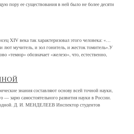
щую пору ее существования в ней было не более десяти
сец XIV века так характеризовал этого человека: «…
и лют мучитель, и зол гонитель, и жесток томитель».У
во «темюр» обозначает «железо», что, естественно,
ННОЙ
кие знания составляют основу всей точной науки,
о — зарю самостоятельного развития науки в России.
родной. Д. И. МЕНДЕЛЕЕВ Инспектор студентов